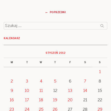
Nawigacja
← POPRZEDNI
wpisów
Szukaj:
KALENDARZ
STYCZEŃ 2012
M
T
W
T
F
S
S
1
2
3
4
5
6
7
8
9
10
11
12
13
14
15
16
17
18
19
20
21
22
23
24
25
26
27
28
29