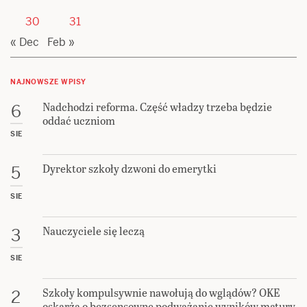
30
31
« Dec
Feb »
NAJNOWSZE WPISY
Nadchodzi reforma. Część władzy trzeba będzie
6
oddać uczniom
SIE
Dyrektor szkoły dzwoni do emerytki
5
SIE
Nauczyciele się leczą
3
SIE
Szkoły kompulsywnie nawołują do wglądów? OKE
2
oskarża o bezsensowne podważanie wyników matury