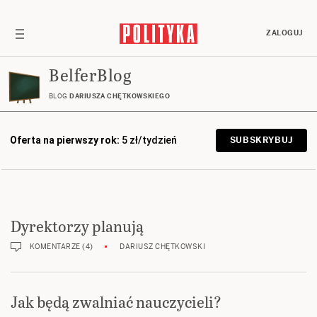
ZALOGUJ
BelferBlog
BLOG
DARIUSZA CHĘTKOWSKIEGO
Oferta na pierwszy rok:
5 zł/tydzień
SUBSKRYBUJ
Dyrektorzy planują
KOMENTARZE (4)
DARIUSZ CHĘTKOWSKI
Jak będą zwalniać nauczycieli?