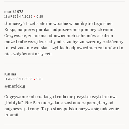
marik1973
11 WRZEŚNIA 2025
0:18
tłumaczyć trzeba ale nie wpadać w panikę bo tego chce
Rosja, najpierw panika i odpuszczenie pomocy Ukrainie.
Oczywiście, że nie ma odpowiednich schronów ale dron
może trafić wszędzie i aby od razu był zniszczony, zakłócony
to jest zadanie wojska i szybkich odpowiednich zakupów i to
nie czołgów ani artylerii.
Kalina
11 WRZEŚNIA 2025
9:51
@maciek.g
Odgrywanie roli ruskiego trolla nie przystoi czytelnikowi
„Polityki”. Nic Pan nie zyska, a zostanie zapamiętany od
najgorszej strony. To po staropolsku nazywa się nałożenie
infamii