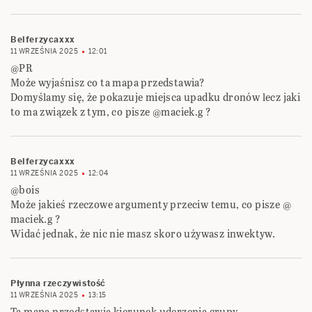
Belferzycaxxx
11 WRZEŚNIA 2025
12:01
@PR
Może wyjaśnisz co ta mapa przedstawia?
Domyślamy się, że pokazuje miejsca upadku dronów lecz jaki
to ma związek z tym, co pisze @maciek.g ?
Belferzycaxxx
11 WRZEŚNIA 2025
12:04
@bois
Może jakieś rzeczowe argumenty przeciw temu, co pisze @
maciek.g ?
Widać jednak, że nic nie masz skoro używasz inwektyw.
Płynna rzeczywistość
11 WRZEŚNIA 2025
13:15
Ta mapa przedstawia kierunek uderzenia grupy