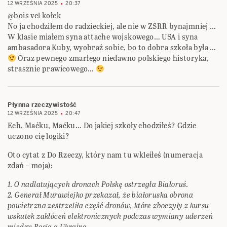
12 WRZEŚNIA 2025
20:37
@bois vel kołek
No ja chodziłem do radzieckiej, ale nie w ZSRR bynajmniej …
W klasie miałem syna attache wojskowego… USA i syna
ambasadora Kuby, wyobraź sobie, bo to dobra szkoła była …
Oraz pewnego zmarłego niedawno polskiego historyka,
strasznie prawicowego…
Płynna rzeczywistość
12 WRZEŚNIA 2025
20:47
Ech, Maćku, Maćku… Do jakiej szkoły chodziłeś? Gdzie
uczono cię logiki?
Oto cytat z Do Rzeczy, który nam tu wkleiłeś (numeracja
zdań – moja):
1. O nadlatujących dronach Polskę ostrzegła Białoruś.
2. Generał Murawiejko przekazał, że białoruska obrona
powietrzna zestrzeliła część dronów, które zboczyły z kursu
wskutek zakłóceń elektronicznych podczas wymiany uderzeń
między Rosją a Ukrainą.