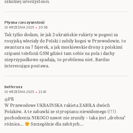
szkolnej uroczystości.
Płynna rzeczywistość
10 WRZEŚNIA 2025
20:58
Tak tylko dodam, że jak 2 ukraińskie rakiety w pogoni za
rosyjską wleciały do Polski i zabiły kogoś w Przewodowie, to
awantura na 7 fajerek, a jak moskiewskie drony z polskimi
czipami telefonii GSM gdzieś tam sobie na pola i dachy
nieprzypadkowo spadają, to probliema niet. Bardzo
interesująca postawa.
belferxxx
10 WRZEŚNIA 2025
21:16
@PR
W Przewodowe UKRAINSKA rakieta ZABIŁA dwóch
Polaków. A te zabawki ze styropianu niewidomego (!!!)
pochodzenia NIKOGO nawet nie zraniły – taka jest „drobna”
różnica…
Szczególnie dla zabitych…