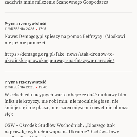
zadziwia mnie milczenie Szanownego Gospodarza
Płynna rzeczywistość
11 WRZEŚNIA 2025
17:15
Nawet Demagog.pl spieszy na pomoc Belfrzycy! (Maćkowi
nic już nie pomoże)
https://demagog.org.pl/fake_news/atak-dronow-to-
ukrainska-prowokacja-uwaga-na-falszywa-narracje/
Płynna rzeczywistość
11 WRZEŚNIA 2025
19:40
W celach edukacyjnych warto obejrzeć dość nudnawy film
(nikt nie krzyczy, nie robi min, nie moduluje głosu, nie
śmieje się i nie płacze, nie rzuca mięsem i nawet nie obnaża
się):
OSW – Ośrodek Studiów Wschodnich: „Dlaczego (tak
naprawdę) wybuchła wojna na Ukrainie? Ład światowy