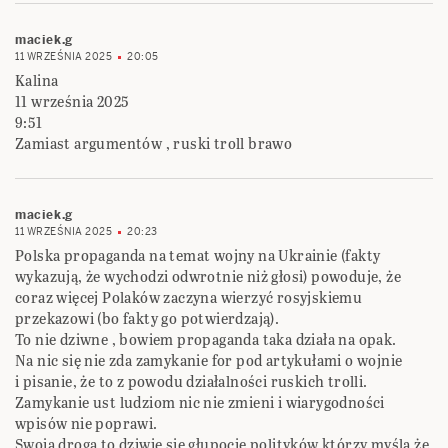
maciek.g
11 WRZEŚNIA 2025
20:05
Kalina
11 września 2025
9:51
Zamiast argumentów , ruski troll brawo
maciek.g
11 WRZEŚNIA 2025
20:23
Polska propaganda na temat wojny na Ukrainie (fakty
wykazują, że wychodzi odwrotnie niż głosi) powoduje, że
coraz więcej Polaków zaczyna wierzyć rosyjskiemu
przekazowi (bo fakty go potwierdzają).
To nie dziwne , bowiem propaganda taka działa na opak.
Na nic się nie zda zamykanie for pod artykułami o wojnie
i pisanie, że to z powodu działalności ruskich trolli.
Zamykanie ust ludziom nic nie zmieni i wiarygodności
wpisów nie poprawi.
Swoją droga to dziwię się głupocie polityków którzy myślą że