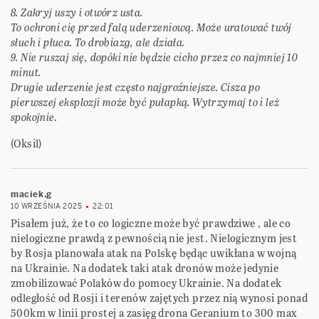
8. Zakryj uszy i otwórz usta.
To ochroni cię przed falą uderzeniową. Może uratować twój
słuch i płuca. To drobiazg, ale działa.
9. Nie ruszaj się, dopóki nie będzie cicho przez co najmniej 10
minut.
Drugie uderzenie jest często najgroźniejsze. Cisza po
pierwszej eksplozji może być pułapką. Wytrzymaj to i leż
spokojnie.
(Oksil)
maciek.g
10 WRZEŚNIA 2025
22:01
Pisałem już, że to co logiczne może być prawdziwe , ale co
nielogiczne prawdą z pewnością nie jest. Nielogicznym jest
by Rosja planowała atak na Polskę będąc uwikłana w wojną
na Ukrainie. Na dodatek taki atak dronów może jedynie
zmobilizować Polaków do pomocy Ukrainie. Na dodatek
odległość od Rosji i terenów zajętych przez nią wynosi ponad
500km w linii prostej a zasięg drona Geranium to 300 max