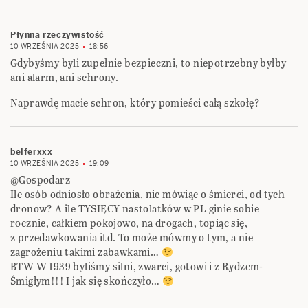
Płynna rzeczywistość
10 WRZEŚNIA 2025
18:56
Gdybyśmy byli zupełnie bezpieczni, to niepotrzebny byłby
ani alarm, ani schrony.
Naprawdę macie schron, który pomieści całą szkołę?
belferxxx
10 WRZEŚNIA 2025
19:09
@Gospodarz
Ile osób odniosło obrażenia, nie mówiąc o śmierci, od tych
dronow? A ile TYSIĘCY nastolatków w PL ginie sobie
rocznie, całkiem pokojowo, na drogach, topiąc się,
z przedawkowania itd. To może mówmy o tym, a nie
zagrożeniu takimi zabawkami…
BTW W 1939 byliśmy silni, zwarci, gotowi i z Rydzem-
Śmigłym!!! I jak się skończyło…