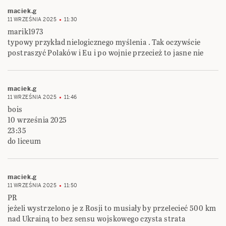
maciek.g
11 WRZEŚNIA 2025
11:30
marik1973
typowy przykład nielogicznego myślenia . Tak oczywście
postraszyć Polaków i Eu i po wojnie przecież to jasne nie
maciek.g
11 WRZEŚNIA 2025
11:46
bois
10 września 2025
23:35
do liceum
maciek.g
11 WRZEŚNIA 2025
11:50
PR
jeżeli wystrzelono je z Rosji to musiały by przelecieć 500 km
nad Ukrainą to bez sensu wojskowego czysta strata