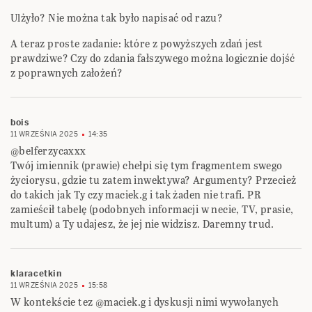
Ulżyło? Nie można tak było napisać od razu?
A teraz proste zadanie: które z powyższych zdań jest
prawdziwe? Czy do zdania fałszywego można logicznie dojść
z poprawnych założeń?
bois
11 WRZEŚNIA 2025
14:35
@belferzycaxxx
Twój imiennik (prawie) chełpi się tym fragmentem swego
życiorysu, gdzie tu zatem inwektywa? Argumenty? Przecież
do takich jak Ty czy maciek.g i tak żaden nie trafi. PR
zamieścił tabelę (podobnych informacji w necie, TV, prasie,
multum) a Ty udajesz, że jej nie widzisz. Daremny trud.
klaracetkin
11 WRZEŚNIA 2025
15:58
W kontekście tez @maciek.g i dyskusji nimi wywołanych