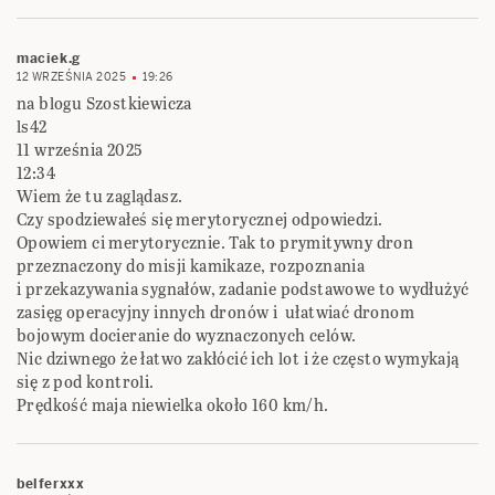
maciek.g
12 WRZEŚNIA 2025
19:26
na blogu Szostkiewicza
ls42
11 września 2025
12:34
Wiem że tu zaglądasz.
Czy spodziewałeś się merytorycznej odpowiedzi.
Opowiem ci merytorycznie. Tak to prymitywny dron
przeznaczony do misji kamikaze, rozpoznania
i przekazywania sygnałów, zadanie podstawowe to wydłużyć
zasięg operacyjny innych dronów i ułatwiać dronom
bojowym docieranie do wyznaczonych celów.
Nic dziwnego że łatwo zakłócić ich lot i że często wymykają
się z pod kontroli.
Prędkość maja niewielka około 160 km/h.
belferxxx