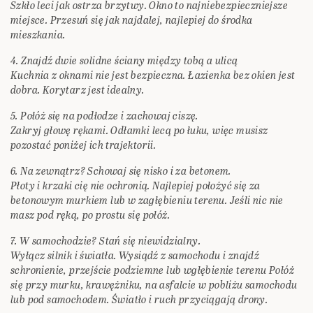
Szkło leci jak ostrza brzytwy. Okno to najniebezpieczniejsze
miejsce. Przesuń się jak najdalej, najlepiej do środka
mieszkania.
4. Znajdź dwie solidne ściany między tobą a ulicą
Kuchnia z oknami nie jest bezpieczna. Łazienka bez okien jest
dobra. Korytarz jest idealny.
5. Połóż się na podłodze i zachowaj ciszę.
Zakryj głowę rękami. Odłamki lecą po łuku, więc musisz
pozostać poniżej ich trajektorii.
6. Na zewnątrz? Schowaj się nisko i za betonem.
Płoty i krzaki cię nie ochronią. Najlepiej położyć się za
betonowym murkiem lub w zagłębieniu terenu. Jeśli nic nie
masz pod ręką, po prostu się połóż.
7. W samochodzie? Stań się niewidzialny.
Wyłącz silnik i światła. Wysiądź z samochodu i znajdź
schronienie, przejście podziemne lub wgłębienie terenu Połóż
się przy murku, krawężniku, na asfalcie w pobliżu samochodu
lub pod samochodem. Światło i ruch przyciągają drony.