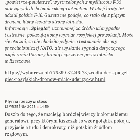
„powietrze-powietrze”, wystrzelonych z myśliwców F-35
należących do holenderskiego lotnictwa. W akcji brały też
udział polskie F-16. Gazeta nie podaje, co stało się z piątym
dronem, który leciał w stronę lotniska.
Informacje
„Spiegla”
, uznawanej za źródło wiarygodne
i ostrożne, pokazują nowy wymiar rosyjskiej prowokacji. Może
się okazać, że nie chodziło jedynie o testowanie obrony
przeciwlotniczej NATO, ale wysłanie sygnału dotyczącego
wspierania Ukrainy bronią i sprzętem przez lotnisko
w Rzeszowie.
https://wyborcza.pl/7,75399,32246123,zrodla-der-spiegel-
piec-rosyjskich-dronow-mialo-uderzyc-w.html
Płynna rzeczywistość
12 WRZEŚNIA 2025
14:59
Doszło do tego, że maciej.g bardziej wierzy białoruskiemu
generałowi, przy którym Kiszczak to wzór gołąbka pokoju,
przyjaciela ludu i demokraty, niż polskim źródłom
rządowym.