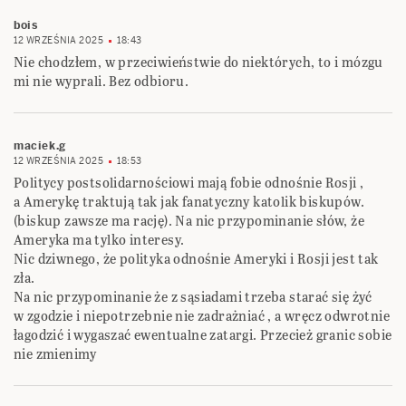
bois
12 WRZEŚNIA 2025
18:43
Nie chodzłem, w przeciwieństwie do niektórych, to i mózgu
mi nie wyprali. Bez odbioru.
maciek.g
12 WRZEŚNIA 2025
18:53
Politycy postsolidarnościowi mają fobie odnośnie Rosji ,
a Amerykę traktują tak jak fanatyczny katolik biskupów.
(biskup zawsze ma rację). Na nic przypominanie słów, że
Ameryka ma tylko interesy.
Nic dziwnego, że polityka odnośnie Ameryki i Rosji jest tak
zła.
Na nic przypominanie że z sąsiadami trzeba starać się żyć
w zgodzie i niepotrzebnie nie zadrażniać , a wręcz odwrotnie
łagodzić i wygaszać ewentualne zatargi. Przecież granic sobie
nie zmienimy