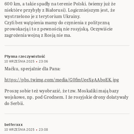
600 km, a takie spadły na terenie Polski. (wiemy już że
niektóre przybyły z Białorusi). Logiczniejszym jest, że
wystrzelono je z terytorium Ukrainy.
Czyli bez wątpienia mamy do czynienia z polityczną
prowokacją i to z pewnością nie rosyjską. Oczywiście
zagrożenia wojną z Rosją nie ma.
Płynna rzeczywistość
10 WRZEŚNIA 2025
23:06
Maćku, specjalnie dla Pana:
https://pbs.twimg.com/media/G0fmUeeXgAAboEK.jpg
Proszę sobie też wyobrazić, że tzw. Moskaliki mają bazy
wojskowe, np. pod Grodnem. I że rosyjskie drony dolatywały
do Serbii.
belferxxx
10 WRZEŚNIA 2025
23:08