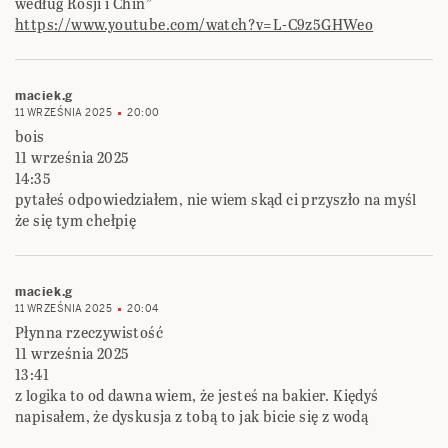
według Rosji i Chin”
https://www.youtube.com/watch?v=L-C9z5GHWeo
maciek.g
11 WRZEŚNIA 2025
20:00
bois
11 września 2025
14:35
pytałeś odpowiedziałem, nie wiem skąd ci przyszło na myśl
że się tym chełpię
maciek.g
11 WRZEŚNIA 2025
20:04
Płynna rzeczywistość
11 września 2025
13:41
z logika to od dawna wiem, że jesteś na bakier. Kiędyś
napisałem, że dyskusja z tobą to jak bicie się z wodą