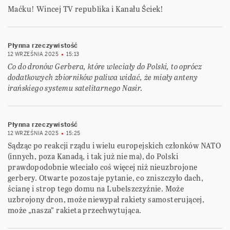
Maćku! Wincej TV republika i Kanału Ściek!
Płynna rzeczywistość
12 WRZEŚNIA 2025
15:13
Co do dronów Gerbera, które wleciały do Polski, to oprócz
dodatkowych zbiorników paliwa widać, że miały anteny
irańskiego systemu satelitarnego Nasir.
Płynna rzeczywistość
12 WRZEŚNIA 2025
15:25
Sądząc po reakcji rządu i wielu europejskich członków NATO
(innych, poza Kanadą, i tak już nie ma), do Polski
prawdopodobnie wleciało coś więcej niż nieuzbrojone
gerbery. Otwarte pozostaje pytanie, co zniszczyło dach,
ścianę i strop tego domu na Lubelszczyźnie. Może
uzbrojony dron, może niewypał rakiety samosterującej,
może „nasza” rakieta przechwytująca.