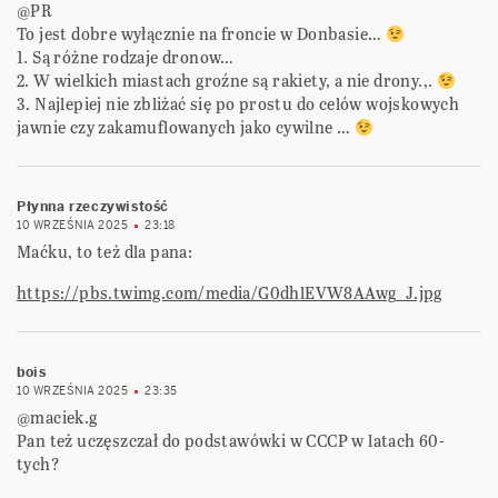
@PR
To jest dobre wyłącznie na froncie w Donbasie…
1. Są różne rodzaje dronow…
2. W wielkich miastach groźne są rakiety, a nie drony.,.
3. Najlepiej nie zbliżać się po prostu do celów wojskowych
jawnie czy zakamuflowanych jako cywilne …
Płynna rzeczywistość
10 WRZEŚNIA 2025
23:18
Maćku, to też dla pana:
https://pbs.twimg.com/media/G0dhlEVW8AAwg_J.jpg
bois
10 WRZEŚNIA 2025
23:35
@maciek.g
Pan też uczęszczał do podstawówki w CCCP w latach 60-
tych?