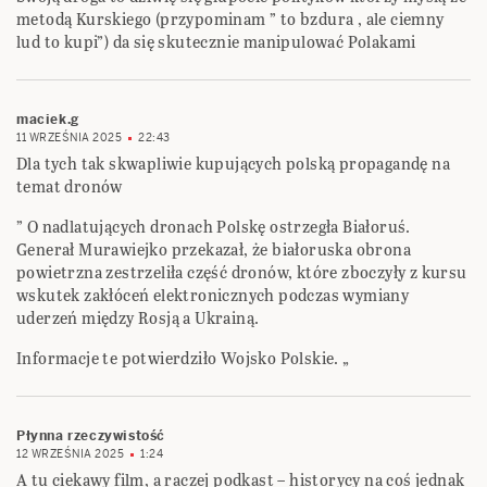
metodą Kurskiego (przypominam ” to bzdura , ale ciemny
lud to kupi”) da się skutecznie manipulować Polakami
maciek.g
11 WRZEŚNIA 2025
22:43
Dla tych tak skwapliwie kupujących polską propagandę na
temat dronów
” O nadlatujących dronach Polskę ostrzegła Białoruś.
Generał Murawiejko przekazał, że białoruska obrona
powietrzna zestrzeliła część dronów, które zboczyły z kursu
wskutek zakłóceń elektronicznych podczas wymiany
uderzeń między Rosją a Ukrainą.
Informacje te potwierdziło Wojsko Polskie. „
Płynna rzeczywistość
12 WRZEŚNIA 2025
1:24
A tu ciekawy film, a raczej podkast – historycy na coś jednak