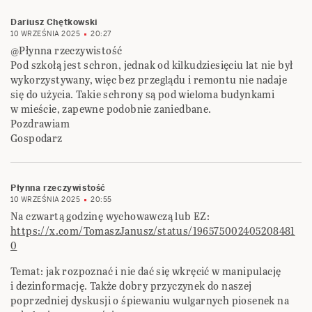
Dariusz Chętkowski
10 WRZEŚNIA 2025
20:27
@Płynna rzeczywistość
Pod szkołą jest schron, jednak od kilkudziesięciu lat nie był
wykorzystywany, więc bez przeglądu i remontu nie nadaje
się do użycia. Takie schrony są pod wieloma budynkami
w mieście, zapewne podobnie zaniedbane.
Pozdrawiam
Gospodarz
Płynna rzeczywistość
10 WRZEŚNIA 2025
20:55
Na czwartą godzinę wychowawczą lub EZ:
https://x.com/TomaszJanusz/status/196575002405208481
0
Temat: jak rozpoznać i nie dać się wkręcić w manipulację
i dezinformację. Także dobry przyczynek do naszej
poprzedniej dyskusji o śpiewaniu wulgarnych piosenek na