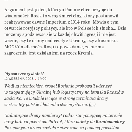
Argument jest jeden, którego Pan nie chce przyjąć do
wiadomości: Rosja to wrog śmiertelny, ktory postanowił
reaktywować dawne Imperium z 1914 roku. Mówia o tym
otwarcie rosyjscy politycy, ale kto w Polsce ich słucha… Dzis
mozemy spodziewac sie w kazdej chwili agresji i nie jest
wazne, czy te drony nadleciały z Ukrainy, czy z kosmosu.
MOGŁY nadlecieć z Rosji i opowiadanie, ze nie ma
zagrozenia, jest działaniem na rzecz Kremla.
Płynna rzeczywistość
12 WRZEŚNIA 2025
14:00
Według niemieckich źródeł Rosjanie próbowali uderzyć
w zaopatrujący Ukrainę hub logistyczny na lotnisku Rzeszów
Jasionka. To właśnie lecące w stronę terminala drony
zestrzeliły polskie i holenderskie myśliwce. (,,,)
Nadlatujące drony namierzył radar stacjonującej na terenie
bazy baterii pocisków Patriot, która należy do
Bundeswehry
.
Po wykryciu drony zostały zniszczone za pomocą pocisków