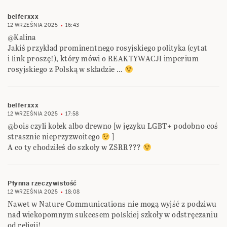
belferxxx
12 WRZEŚNIA 2025
16:43
@Kalina
Jakiś przykład prominentnego rosyjskiego polityka (cytat
i link proszę!), który mówi o REAKTYWACJI imperium
rosyjskiego z Polską w składzie …
belferxxx
12 WRZEŚNIA 2025
17:58
@bois czyli kołek albo drewno [w języku LGBT+ podobno coś
strasznie nieprzyzwoitego
]
A co ty chodziłeś do szkoły w ZSRR???
Płynna rzeczywistość
12 WRZEŚNIA 2025
18:08
Nawet w Nature Communications nie mogą wyjść z podziwu
nad wiekopomnym sukcesem polskiej szkoły w odstręczaniu
od religii!