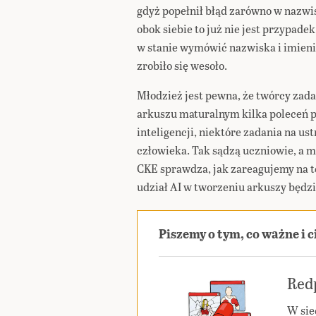
gdyż popełnił błąd zarówno w nazwis
obok siebie to już nie jest przypadek
w stanie wymówić nazwiska i imieni
zrobiło się wesoło.
Młodzież jest pewna, że twórcy zad
arkuszu maturalnym kilka poleceń 
inteligencji, niektóre zadania na us
człowieka. Tak sądzą uczniowie, a 
CKE sprawdza, jak zareagujemy na te 
udział AI w tworzeniu arkuszy będzi
Piszemy o tym, co ważne i 
Redp
W sie