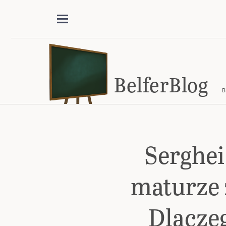
BelferBlog
B
Serghei
maturze 
Dlacze