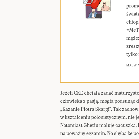
promo
świat
chłop
#MeTo
mężcz
zresz
tylko 
MALWIN
Jeżeli CKE chciała zadać maturzysto
człowieka z pasją, mogła podsunąć do
„Kazanie Piotra Skargi”. Tak zachowa
w kształceniu polonistycznym, nie j
Natomiast Ghetiu maluje cacuszka, k
na poważny egzamin. No chyba że po