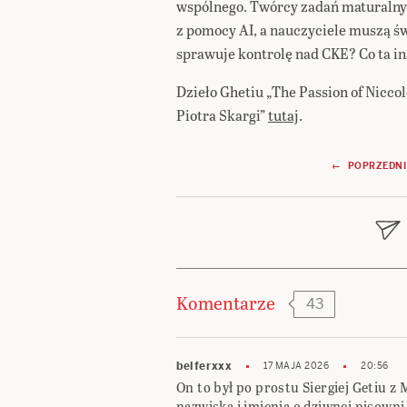
wspólnego. Twórcy zadań maturalnyc
z pomocy AI, a nauczyciele muszą ś
sprawuje kontrolę nad CKE? Co ta i
Dzieło Ghetiu „The Passion of Nicco
Piotra Skargi”
tutaj
.
Nawigacja
← POPRZEDNI
wpisu
Komentarze
43
belferxxx
17 MAJA 2026
20:56
On to był po prostu Siergiej Getiu z 
nazwiska i imienia o dziwnej pisown