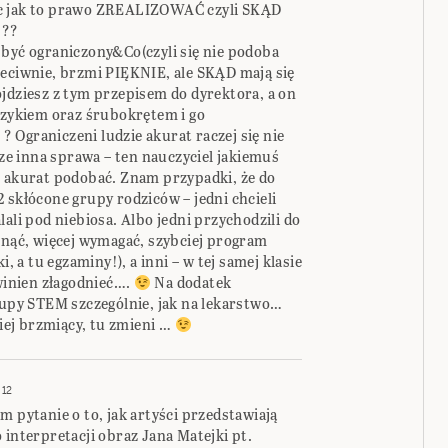
jak to prawo ZREALIZOWAĆ czyli SKĄD
???
 być ograniczony&Co(czyli się nie podoba
zeciwnie, brzmi PIĘKNIE, ale SKĄD mają się
jdziesz z tym przepisem do dyrektora, a on
uczykiem oraz śrubokrętem i go
 Ograniczeni ludzie akurat raczej się nie
cze inna sprawa – ten nauczyciel jakiemuś
ę akurat podobać. Znam przypadki, że do
 skłócone grupy rodziców – jedni chcieli
ali pod niebiosa. Albo jedni przychodzili do
snąć, więcej wymagać, szybciej program
i, a tu egzaminy!), a inni – w tej samej klasie
owinien złagodnieć….
Na dodatek
grupy STEM szczególnie, jak na lekarstwo…
iej brzmiący, tu zmieni …
:12
m pytanie o to, jak artyści przedstawiają
 interpretacji obraz Jana Matejki pt.