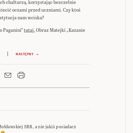
h chałturzą, korzystając bezczelnie
wiecić oczami przed uczniami. Czy ktoś
nstytucja nam wciska?
lo Paganini”
tutaj.
Obraz Matejki „Kazanie
|
NASTĘPNY →
Mołdawskiej SRR, a nie jakiś posiadacz
i