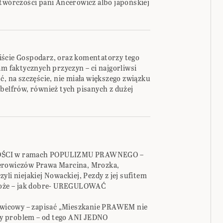
 twórczości pani Ancerowicz albo japońskiej
iście Gospodarz, oraz komentatorzy tego
am faktycznych przyczyn – ci najgorliwsi
ć, na szczęście, nie miała większego związku
belfrów, również tych pisanych z dużej
CI w ramach POPULIZMU PRAWNEGO –
ierowiczów Prawa Marcina, Mrozka,
li niejakiej Nowackiej, Pezdy z jej sufitem
 może – jak dobre- UREGULOWAĆ
lewicowy – zapisać „Mieszkanie PRAWEM nie
y problem – od tego ANI JEDNO