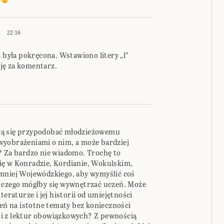
22:16
a była pokręcona. Wstawiono litery „l”
ję za komentarz.
cą się przypodobać młodzieżowemu
wyobrażeniami o nim, a może bardziej
? Za bardzo nie wiadomo. Trochę to
ię w Konradzie, Kordianie, Wokulskim,
jmniej Wojewódzkiego, aby wymyślić coś
t czego mógłby się wywnętrzać uczeń. Może
teraturze i jej historii od umiejętności
ń na istotne tematy bez konieczności
i z lektur obowiązkowych? Z pewnością