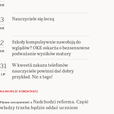
SIE
Nauczyciele się leczą
3
SIE
Szkoły kompulsywnie nawołują do
2
wglądów? OKE oskarża o bezsensowne
SIE
podważanie wyników matury
W kwestii zakazu telefonów
31
nauczyciele powinni dać dobry
LIP
przykład. Nic z tego!
NAJNOWSZE KOMENTARZE
Nadchodzi reforma. Część
Płynna rzeczywistość
o
władzy trzeba będzie oddać uczniom