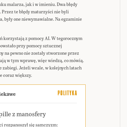
ku malarza, jak i w imieniu. Dwa błędy
. Przez te błędy maturzyści nie byli
a, były one niewymawialne. Na egzaminie
ań korzystają z pomocy AI. W tegorocznym
powstało przy pomocy sztucznej
tny na pewno nie zostały stworzone przez
mają w tym wprawę, więc wiedzą, co mówią.
zabiegi. Jeżeli wcale, w kolejnych latach
e coraz większy.
ciekawe
ille z manosfery
ci rozpanoszył się samczyzm: