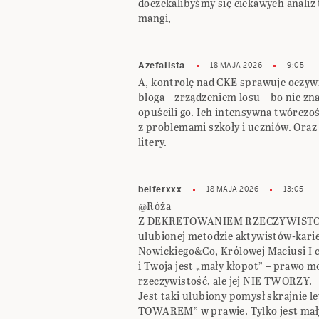
doczekalibyśmy się ciekawych analiz
mangi,
Azefalista
18 MAJA 2026
9:05
A, kontrolę nad CKE sprawuje oczyw
bloga – zrządzeniem losu – bo nie zn
opuścili go. Ich intensywna twórczoś
z problemami szkoły i uczniów. Oraz 
litery.
belferxxx
18 MAJA 2026
13:05
@Róża
Z DEKRETOWANIEM RZECZYWISTOŚ
ulubionej metodzie aktywistów-kar
Nowickiego&Co, Królowej Maciusi I czy
i Twoja jest „mały kłopot” – prawo
rzeczywistość, ale jej NIE TWORZY.
Jest taki ulubiony pomysł skrajnie 
TOWAREM” w prawie. Tylko jest mał