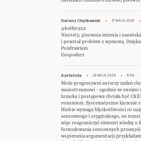
Dariusz Chętkowski
17 MAJA 2026
@belferxxx
Niestety, pisownia imienia i nazwisk
i powstał problem z wymową. Dzięku
Pozdrawiam
Gospodarz
Azefalista
18 MAJA 2026
8:58
Może progresywni autorzy zadań ch
mainstreamowi – zgodnie ze swoimi 
luzacka i postępowa chciała być CKE
rozumiem. Systematyczne kiszenie s
Hiobie wymaga błyskotliwości co na
sensownego i oryginalnego, na tema
więc rozgraniczyć element wiedzy o li
formułowania sensownych przemyśle
wspierania argumentacji przykładam