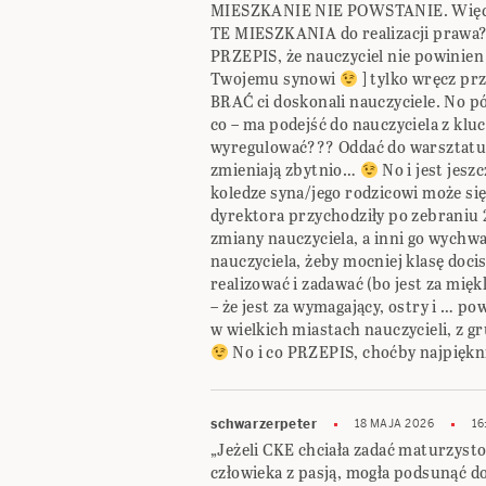
MIESZKANIE NIE POWSTANIE. Więc 
TE MIESZKANIA do realizacji prawa
PRZEPIS, że nauczyciel nie powinien
Twojemu synowi
] tylko wręcz pr
BRAĆ ci doskonali nauczyciele. No pó
co – ma podejść do nauczyciela z kl
wyregulować??? Oddać do warsztatu ?
zmieniają zbytnio…
No i jest jesz
koledze syna/jego rodzicowi może si
dyrektora przychodziły po zebraniu 2
zmiany nauczyciela, a inni go wychwal
nauczyciela, żeby mocniej klasę doci
realizować i zadawać (bo jest za miękk
– że jest za wymagający, ostry i … p
w wielkich miastach nauczycieli, z 
No i co PRZEPIS, choćby najpiękn
schwarzerpeter
18 MAJA 2026
16
„Jeżeli CKE chciała zadać maturzysto
człowieka z pasją, mogła podsunąć do