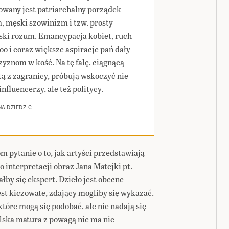
wany jest patriarchalny porządek
a, męski szowinizm i tzw. prosty
ski rozum. Emancypacja kobiet, ruch
o i coraz większe aspiracje pań dały
yznom w kość. Na tę falę, ciągnącą
tą z zagranicy, próbują wskoczyć nie
influencerzy, ale też politycy.
A DZIEDZIC
m pytanie o to, jak artyści przedstawiają
 interpretacji obraz Jana Matejki pt.
łby się ekspert. Dzieło jest obecne
est kiczowate, zdający mogliby się wykazać.
tóre mogą się podobać, ale nie nadają się
lska matura z powagą nie ma nic