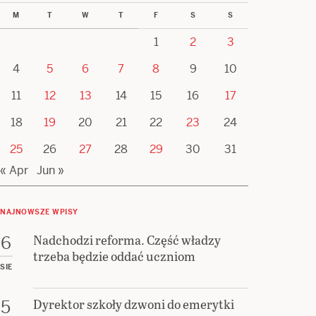
M
T
W
T
F
S
S
1
2
3
4
5
6
7
8
9
10
11
12
13
14
15
16
17
18
19
20
21
22
23
24
25
26
27
28
29
30
31
« Apr
Jun »
NAJNOWSZE WPISY
Nadchodzi reforma. Część władzy
6
trzeba będzie oddać uczniom
SIE
Dyrektor szkoły dzwoni do emerytki
5