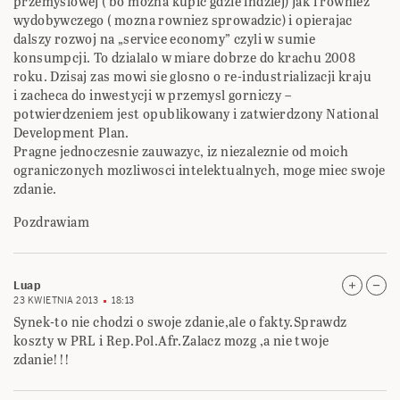
przemyslowej ( bo mozna kupic gdzie indziej) jak i rowniez
wydobywczego ( mozna rowniez sprowadzic) i opierajac
dalszy rozwoj na „service economy” czyli w sumie
konsumpcji. To dzialalo w miare dobrze do krachu 2008
roku. Dzisaj zas mowi sie glosno o re-industrializacji kraju
i zacheca do inwestycji w przemysl gorniczy –
potwierdzeniem jest opublikowany i zatwierdzony National
Development Plan.
Pragne jednoczesnie zauwazyc, iz niezaleznie od moich
ograniczonych mozliwosci intelektualnych, moge miec swoje
zdanie.
Pozdrawiam
Luap
23 KWIETNIA 2013
18:13
Synek-to nie chodzi o swoje zdanie,ale o fakty.Sprawdz
koszty w PRL i Rep.Pol.Afr.Zalacz mozg ,a nie twoje
zdanie!!!