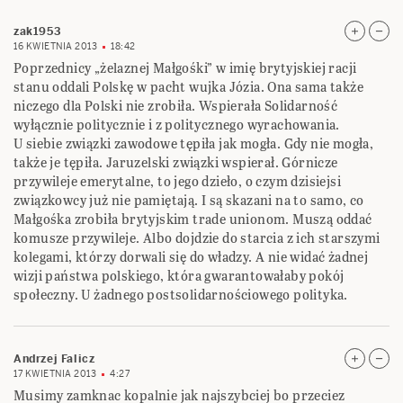
zak1953
16 KWIETNIA 2013
18:42
Poprzednicy „żelaznej Małgośki” w imię brytyjskiej racji
stanu oddali Polskę w pacht wujka Józia. Ona sama także
niczego dla Polski nie zrobiła. Wspierała Solidarność
wyłącznie politycznie i z politycznego wyrachowania.
U siebie związki zawodowe tępiła jak mogła. Gdy nie mogła,
także je tępiła. Jaruzelski związki wspierał. Górnicze
przywileje emerytalne, to jego dzieło, o czym dzisiejsi
związkowcy już nie pamiętają. I są skazani na to samo, co
Małgośka zrobiła brytyjskim trade unionom. Muszą oddać
komusze przywileje. Albo dojdzie do starcia z ich starszymi
kolegami, którzy dorwali się do władzy. A nie widać żadnej
wizji państwa polskiego, która gwarantowałaby pokój
społeczny. U żadnego postsolidarnościowego polityka.
Andrzej Falicz
17 KWIETNIA 2013
4:27
Musimy zamknac kopalnie jak najszybciej bo przeciez