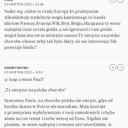
22 KWIETNIA 2013
21:48
Vader-wg .ciebie te rzady Europy kt.praktycznie
zlikwidowaly wydobycie wegla kamiennego to banda
idiotow:Niemcy,Francja,Wlk.Bryt.Belgia,Hiszpania-ty wiesz
najlepiej.Cene ustala gielda ,a nie ignoranci i tam polski
wegiel kam.ma coraz mniejsze szanse.Ty cierpisz na polska
chorobe-chcesz zeby tak bylo-fakty cie nie interesuja:Tak
powstaje bieda!!
vandermerwe
23 KWIETNIA 2013
9:03
@ luap a moze Paul?
„Ty cierpisz na polska chorobe”
Szanowny Panie, na chorobe polska nie cierpie, gdyz od
bardzo dawna w Polsce nie mieszkam. Mam kontakt
z przemyslem wydobywczym z racji zawodowych i chyba
wiem na ten temat troche wiecej od Pana. Nigdzie nie
pisalem, ze wiem najlepiej i rowniez nie twierdzilem, iz