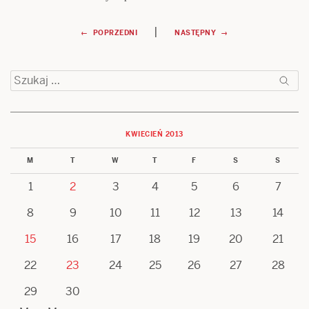
Nawigacja
|
← POPRZEDNI
NASTĘPNY →
wpisu
Szukaj:
KWIECIEŃ 2013
M
T
W
T
F
S
S
1
2
3
4
5
6
7
8
9
10
11
12
13
14
15
16
17
18
19
20
21
22
23
24
25
26
27
28
29
30