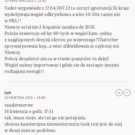
20 KWIETNIA 2013
12:52
Vader-wypowiedz z 17.04.007.12 to szczyt ignorancji.Te kraje
wydobywaja wegiel odkrywkowo,a wiec 10-50x taniej nie
w PRL!!
Niemcy ostatnie 3 kopalnie zamkna do 2018.
Polska inwestuje od lat 60-tych w wegiel kam.-jedna
z najglupszych decyzji okresu po wojennego!Thattcher
sprywatyzowala kop.,a wiec zlikwidowala je szybciej niz
Niemcy.
Polscy decydenci nie sa w stanie pomyslec co dalej!
Wegiel nalezy importowac i gdzie sie da zastapic innymi
rodzajami energii!!
byk
21 KWIETNIA 2013
16:59
vandermerwe
18 kwietnia o godz. 17:11
tak, masz racje, ale tez go nie potepiala;
obecna kanclerzyna niemiec(zreszta tusk tez) jest do niej
w duzej mierze podobna: