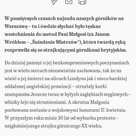
W pamiętnych czasach najazdu naszych górników na
Warszawę – tu i ówdzie słychać było tęskne
westchnienia do metod Pani Małgosi (za Janem
Wróblem – „Śniadanie Mistrzów”), która twardą ręką
rozprawiła się ze strajkującymi górnikami brytyjskim
.
Do dzisiaj pamięć o jej bezkompromisowych poczynaniach
jest w wielu sercach nienawistnie zachowana, tak że na
wieść o jej śmierci na ulicach Londynu jak i nieco bardziej
oddalonej angielskiej prowincji – strzelały korki
szampanów.
Jeszcze teraz w byłych zagłębiach węglowych –
whisky leje się strumieniami. A okrutna Małgosia
pochowana zostanie z wojskowymi honorami 17. kwietnia.
W przyszłym roku minie 30 lat od wybuchu protestu –
najgłośniejszego strajku górniczego XX wieku.