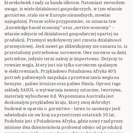
ktorekolwiek rzady sa banda idiotow. Natomiast zwrocilem
uwage, iz wiele dzialalnosci gospodarczych, w tym wlasnie
gornictwo, stalo sie w Europie niemodnych, mowiac
najogolniej. Prosze sobie przypomniec, co oznacza tzw
„knowledge based economy” oraz „service economy” –
wlasnie odejscie od dzialalnosci gospodarczej opartej na
produkcji. Przemysl wydobywczy jest czescia dzialalnosci
przemyslowej. Jesli nawet go zlikwidujemy nie oznacza to, iz
przestalismy potrzebowac surowcow. Owe surowce sa dalej
potrzebne, jedynie teraz nalezy je importowac. Dotyczy to
rowniez wegla, ktory jest nie tylko surowcem spalanym
w elektrowniach. Przykladowo Poludniowa Afryka 40%
potrzeb paliwowych zaspakaja z przetwarzania wegla na
benzyne , paliwo lotnicze oraz paliwo Diesla. Oprocz tego
zaklady SASOL-u wytwarzaja nawozy sztuczne, tworzywa,
materialy wybuchowe itd. Wspomniana Australia jest
doskonalym przykladem kraju, ktory swoj dobrobyt
budowal w oparciu o gornictwo – latwo to zauwazyc jesli
odwiedzalo sie ow kraj na przestrzeni ostatnich 30 lat.
Podobnie jest z Poludniowa Afryka, gdzie nowy rzad przez
minione dwa dziesieciolecia probowal odejsc od produkcji