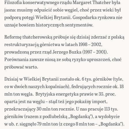
Filozofia konserwatywnego rządu Margaret Thatcher była
jasna: musimy odpuścić sobie węgiel, choć przez wieki był
podporą potęgi Wielkiej Brytanii. Gospodarka rynkowa nie
uznaje bowiem historycznych sentymentów.
Reformę thatcherowską próbuje się dzisiaj zderzać z polską
restrukturyzacją górnictwa w latach 1998 – 2002,
prowadzoną przez rząd Jerzego Buzka (1997 – 2001).
Porównania zawsze niosą ze sobą ryzyko uproszczeń, choć
próbować warto.
Dzisiaj w Wielkiej Brytanii zostało ok. 6 tys. górników (tyle,
co w dwóch naszych kopalniach), fedrujących rocznie ok. 18
mln ton węgla. Brytyjska energetyka prawie w 35. proc.
oparta jest na węglu – stąd też jego pokaźny import,
przekraczający 30 mln ton rocznie. U nas pracuje 113 tys.
górników (razem z podlubelską „Bogdanką”), a wydobycie
w ub. r. sięgnęło 79 mln ton (z czego 8 mln ton – „Bogdanka”).