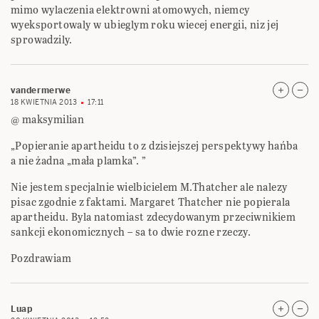
mimo wylaczenia elektrowni atomowych, niemcy
wyeksportowaly w ubieglym roku wiecej energii, niz jej
sprowadzily.
vandermerwe
18 KWIETNIA 2013
17:11
@ maksymilian
„Popieranie apartheidu to z dzisiejszej perspektywy hańba
a nie żadna „mała plamka”. ”
Nie jestem specjalnie wielbicielem M.Thatcher ale nalezy
pisac zgodnie z faktami. Margaret Thatcher nie popierala
apartheidu. Byla natomiast zdecydowanym przeciwnikiem
sankcji ekonomicznych – sa to dwie rozne rzeczy.
Pozdrawiam
Luap