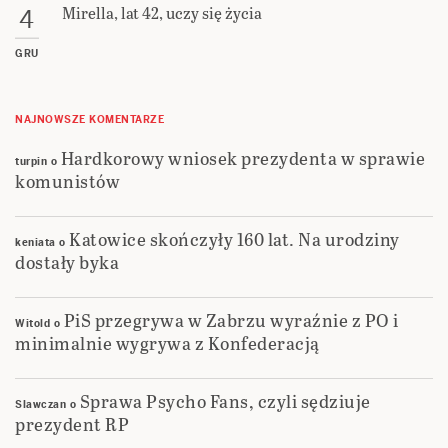
Mirella, lat 42, uczy się życia
4
GRU
NAJNOWSZE KOMENTARZE
Hardkorowy wniosek prezydenta w sprawie
turpin
o
komunistów
Katowice skończyły 160 lat. Na urodziny
keniata
o
dostały byka
PiS przegrywa w Zabrzu wyraźnie z PO i
Witold
o
minimalnie wygrywa z Konfederacją
Sprawa Psycho Fans, czyli sędziuje
Slawczan
o
prezydent RP