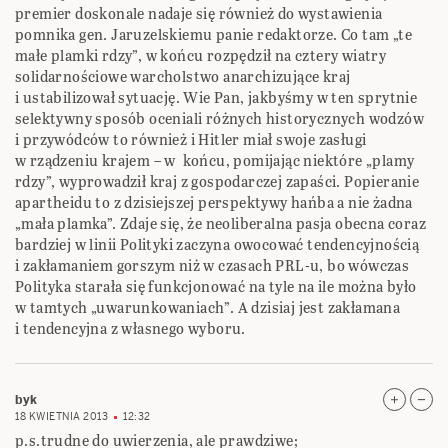
premier doskonale nadaje się również do wystawienia
pomnika gen. Jaruzelskiemu panie redaktorze. Co tam „te
małe plamki rdzy”, w końcu rozpędził na cztery wiatry
solidarnościowe warcholstwo anarchizujące kraj
i ustabilizował sytuację. Wie Pan, jakbyśmy w ten sprytnie
selektywny sposób oceniali różnych historycznych wodzów
i przywódców to również i Hitler miał swoje zasługi
w rządzeniu krajem – w końcu, pomijając niektóre „plamy
rdzy”, wyprowadził kraj z gospodarczej zapaści. Popieranie
apartheidu to z dzisiejszej perspektywy hańba a nie żadna
„mała plamka”. Zdaje się, że neoliberalna pasja obecna coraz
bardziej w linii Polityki zaczyna owocować tendencyjnością
i zakłamaniem gorszym niż w czasach PRL-u, bo wówczas
Polityka starała się funkcjonować na tyle na ile można było
w tamtych „uwarunkowaniach”. A dzisiaj jest zakłamana
i tendencyjna z własnego wyboru.
byk
18 KWIETNIA 2013
12:32
p.s.trudne do uwierzenia, ale prawdziwe;