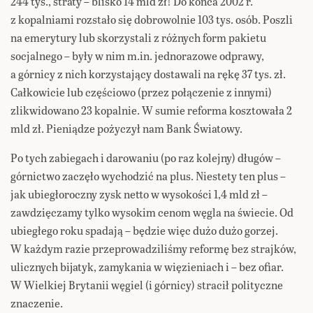
244 tys., straty – blisko 14 mld zł! Do końca 2002 r.
z kopalniami rozstało się dobrowolnie 103 tys. osób. Poszli
na emerytury lub skorzystali z różnych form pakietu
socjalnego – były w nim m.in. jednorazowe odprawy,
a górnicy z nich korzystający dostawali na rękę 37 tys. zł.
Całkowicie lub częściowo (przez połączenie z innymi)
zlikwidowano 23 kopalnie. W sumie reforma kosztowała 2
mld zł. Pieniądze pożyczył nam Bank Światowy.
Po tych zabiegach i darowaniu (po raz kolejny) długów –
górnictwo zaczęło wychodzić na plus. Niestety ten plus –
jak ubiegłoroczny zysk netto w wysokości 1,4 mld zł –
zawdzięczamy tylko wysokim cenom węgla na świecie. Od
ubiegłego roku spadają – będzie więc dużo dużo gorzej.
W każdym razie przeprowadziliśmy reformę bez strajków,
ulicznych bijatyk, zamykania w więzieniach i – bez ofiar.
W Wielkiej Brytanii węgiel (i górnicy) stracił polityczne
znaczenie.