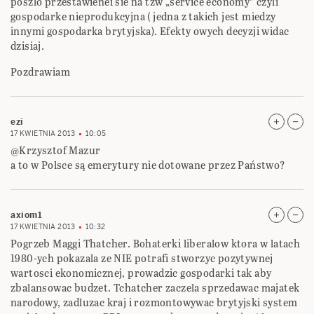
poszlo przestawienei sie na tzw „service economy” czyli
gospodarke nieprodukcyjna ( jedna z takich jest miedzy
innymi gospodarka brytyjska). Efekty owych decyzji widac
dzisiaj.
Pozdrawiam
ezi
17 KWIETNIA 2013
10:05
@Krzysztof Mazur
a to w Polsce są emerytury nie dotowane przez Państwo?
axiom1
17 KWIETNIA 2013
10:32
Pogrzeb Maggi Thatcher. Bohaterki liberalow ktora w latach
1980-ych pokazala ze NIE potrafi stworzyc pozytywnej
wartosci ekonomicznej, prowadzic gospodarki tak aby
zbalansowac budzet. Tchatcher zaczela sprzedawac majatek
narodowy, zadluzac kraj i rozmontowywac brytyjski system