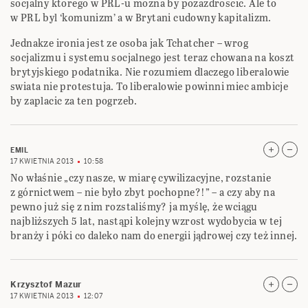
socjalny ktorego w PRL-u mozna by pozazdroscic. Ale to
w PRL byl ‘komunizm’ a w Brytani cudowny kapitalizm.
Jednakze ironia jest ze osoba jak Tchatcher – wrog
socjalizmu i systemu socjalnego jest teraz chowana na koszt
brytyjskiego podatnika. Nie rozumiem dlaczego liberalowie
swiata nie protestuja. To liberalowie powinni miec ambicje
by zaplacic za ten pogrzeb.
EMIL
17 KWIETNIA 2013
10:58
No właśnie „czy nasze, w miarę cywilizacyjne, rozstanie
z górnictwem – nie było zbyt pochopne?!” – a czy aby na
pewno już się z nim rozstaliśmy? ja myślę, że wciągu
najbliższych 5 lat, nastąpi kolejny wzrost wydobycia w tej
branży i póki co daleko nam do energii jądrowej czy też innej.
Krzysztof Mazur
17 KWIETNIA 2013
12:07