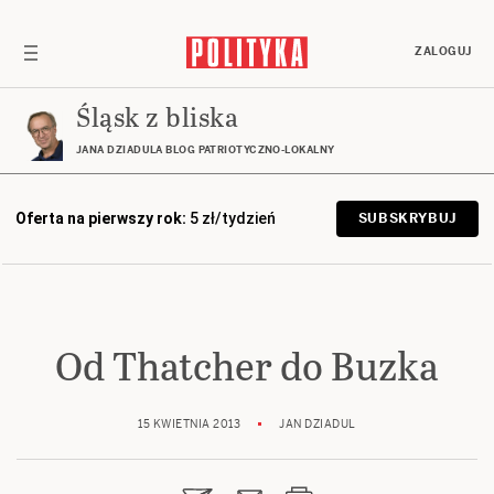
ZALOGUJ
Śląsk z bliska
JANA DZIADULA BLOG PATRIOTYCZNO-LOKALNY
Oferta na pierwszy rok:
5 zł/tydzień
SUBSKRYBUJ
Od Thatcher do Buzka
15 KWIETNIA 2013
JAN DZIADUL