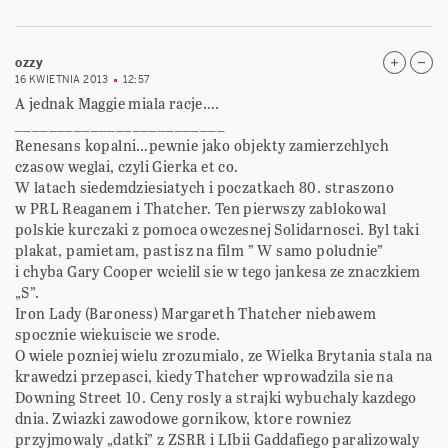
ozzy
16 KWIETNIA 2013
12:57
A jednak Maggie miala racje….
_________________________
Renesans kopalni…pewnie jako objekty zamierzchlych
czasow weglai, czyli Gierka et co.
W latach siedemdziesiatych i poczatkach 80. straszono
w PRL Reaganem i Thatcher. Ten pierwszy zablokowal
polskie kurczaki z pomoca owczesnej Solidarnosci. Byl taki
plakat, pamietam, pastisz na film ” W samo poludnie”
i chyba Gary Cooper wcielil sie w tego jankesa ze znaczkiem
„S”.
Iron Lady (Baroness) Margareth Thatcher niebawem
spocznie wiekuiscie we srode.
O wiele pozniej wielu zrozumialo, ze Wielka Brytania stala na
krawedzi przepasci, kiedy Thatcher wprowadzila sie na
Downing Street 10. Ceny rosly a strajki wybuchaly kazdego
dnia. Zwiazki zawodowe gornikow, ktore rowniez
przyjmowaly „datki” z ZSRR i LIbii Gaddafiego paralizowaly