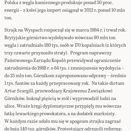
Polska z węgla kamiennego produkuje ponad 50 proc.
energii – z kolei jego import osiągnął w 2012 r. ponad 10 mln
ton.
Strajk na Wyspach rozpoczął się w marcu 1984 r. i trwał rok.
Brytyjskie górnictwo wydobywało wówczas 90 mln ton
węgla i zatrudniało 180 tys. osób w 170 kopalniach (z których
trzy czwarte przynosiło straty). Program naprawczy
Państwowego Zarządu Kopalń przewidywał ograniczenie
zatrudnienia do 1988 r. o 64 tys. i zmniejszenie wydobycia –
do 25 mln ton. Górnikom zaproponowano odprawy – średnio
1 tys. funtów za każdy przepracowany rok. Na takie dictum
Artur Scargill, przewodzący Krajowemu Zawiązkowi
Górników, huknął pięścią w stół i wyprowadził ludzi na
ulice. Wraże kręgi dyplomatyczne przypięły mu wówczas
łatkę lewackiego prowokatora, a na dodatek marksisty.
W każdym razie udało mu się w apogeum strajku zagrzać
do boju 140 tys. górników. Protestujący odrzucili reformę: