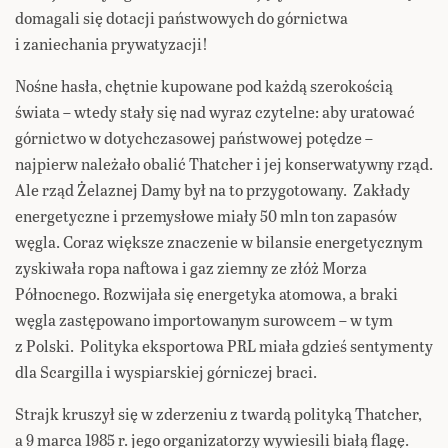
domagali się dotacji państwowych do górnictwa
i zaniechania prywatyzacji!
Nośne hasła, chętnie kupowane pod każdą szerokością
świata – wtedy stały się nad wyraz czytelne: aby uratować
górnictwo w dotychczasowej państwowej potędze –
najpierw należało obalić Thatcher i jej konserwatywny rząd.
Ale rząd Żelaznej Damy był na to przygotowany. Zakłady
energetyczne i przemysłowe miały 50 mln ton zapasów
węgla. Coraz większe znaczenie w bilansie energetycznym
zyskiwała ropa naftowa i gaz ziemny ze złóż Morza
Północnego. Rozwijała się energetyka atomowa, a braki
węgla zastępowano importowanym surowcem – w tym
z Polski. Polityka eksportowa PRL miała gdzieś sentymenty
dla Scargilla i wyspiarskiej górniczej braci.
Strajk kruszył się w zderzeniu z twardą polityką Thatcher,
a 9 marca 1985 r. jego organizatorzy wywiesili białą flagę.