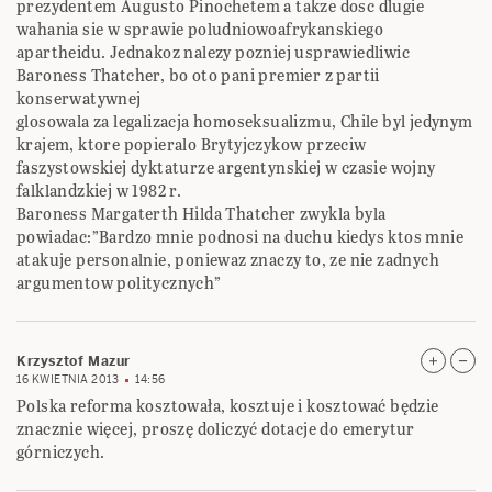
prezydentem Augusto Pinochetem a takze dosc dlugie
wahania sie w sprawie poludniowoafrykanskiego
apartheidu. Jednakoz nalezy pozniej usprawiedliwic
Baroness Thatcher, bo oto pani premier z partii
konserwatywnej
glosowala za legalizacja homoseksualizmu, Chile byl jedynym
krajem, ktore popieralo Brytyjczykow przeciw
faszystowskiej dyktaturze argentynskiej w czasie wojny
falklandzkiej w 1982 r.
Baroness Margaterth Hilda Thatcher zwykla byla
powiadac:”Bardzo mnie podnosi na duchu kiedys ktos mnie
atakuje personalnie, poniewaz znaczy to, ze nie zadnych
argumentow politycznych”
Krzysztof Mazur
16 KWIETNIA 2013
14:56
Polska reforma kosztowała, kosztuje i kosztować będzie
znacznie więcej, proszę doliczyć dotacje do emerytur
górniczych.