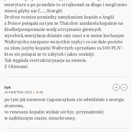
emeryture a po prawdzie to strajkowali za dlugo i mogli miec
wiecej gdyby nie f……Scargill.
Drobna roznica pomiedzy zamykaniem kopaln a Anglii
a Polsce polegala na tym ze Thatcher zamknela kopalnie na
klodke(pompowanie wody,utrzymanie glownych
wyrobisk,wentylacja dzialalo caly czas) a w moim kochanym
Walbrzychu zasypano wszystkie szyby i co sie dalo pocieto
na zlom.(szyby kopalni Walbrzych sprzedano za 500 PLN!-
ktos sie polapal ze to zabytek i jakos ocalaly).
Tak wyglada restrukturyzacja na swiecie.
Z Uklonami
byk
16 KWIETNIA 2013
4:36
po tym jak niemcom i japonczykom sie odwidzialo z energia
atomowa,
to renesans kopalin wydaje sie byc, przynajmniej
w najblizszym czasie, nieuchronny.