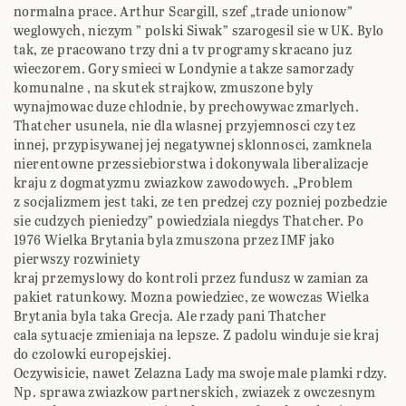
normalna prace. Arthur Scargill, szef „trade unionow”
weglowych, niczym ” polski Siwak” szarogesil sie w UK. Bylo
tak, ze pracowano trzy dni a tv programy skracano juz
wieczorem. Gory smieci w Londynie a takze samorzady
komunalne , na skutek strajkow, zmuszone byly
wynajmowac duze chlodnie, by prechowywac zmarlych.
Thatcher usunela, nie dla wlasnej przyjemnosci czy tez
innej, przypisywanej jej negatywnej sklonnosci, zamknela
nierentowne przessiebiorstwa i dokonywala liberalizacje
kraju z dogmatyzmu zwiazkow zawodowych. „Problem
z socjalizmem jest taki, ze ten predzej czy pozniej pozbedzie
sie cudzych pieniedzy” powiedziala niegdys Thatcher. Po
1976 Wielka Brytania byla zmuszona przez IMF jako
pierwszy rozwiniety
kraj przemyslowy do kontroli przez fundusz w zamian za
pakiet ratunkowy. Mozna powiedziec, ze wowczas Wielka
Brytania byla taka Grecja. Ale rzady pani Thatcher
cala sytuacje zmieniaja na lepsze. Z padolu winduje sie kraj
do czolowki europejskiej.
Oczywisicie, nawet Zelazna Lady ma swoje male plamki rdzy.
Np. sprawa zwiazkow partnerskich, zwiazek z owczesnym