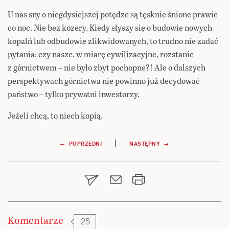
U nas sny o niegdysiejszej potędze są tęsknie śnione prawie
co noc. Nie bez kozery. Kiedy słyszy się o budowie nowych
kopalń lub odbudowie zlikwidowanych, to trudno nie zadać
pytania: czy nasze, w miarę cywilizacyjne, rozstanie
z górnictwem – nie było zbyt pochopne?! Ale o dalszych
perspektywach górnictwa nie powinno już decydować
państwo – tylko prywatni inwestorzy.
Jeżeli chcą, to niech kopią.
Nawigacja
|
← POPRZEDNI
NASTĘPNY →
wpisu
Komentarze
25