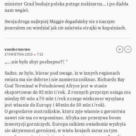
minister Grad buduje polska potege nuklearna… i po diabla
nam wegiel.
Swoja droga najlepiej Maggie dogadalaby sie z naszym
jeneralem on wiedzial jak sie zalatwia strajki w kopalniach.
vandermerwe
17 KWIETNIA 2013
7:12
„….nie było zbyt pochopne?! ”
Sadze, ze bylo, biorac pod uwage, iz w innyvh regionach
swiata ma sie dobrze i nie zamierza zniknac. Richards Bay
Coal Terminal w Poludniowej Afryce jest w stanie
eksportowac do 92 mln t/rok. Z roznych przyczyn osiaga cos
miedzy 60 mln a 70 mln t/rok z czego wiekszosc wysylana
jest wlasnie do Europy ( 40mln do 50 mln t/rok).
O gospodarce australijskie, ktora zyje wlasnie z gornictwa
nawet nie ma co wspominac. Afryka zas przezywa boom
inwestycji gorniczych. Europa calkiem swiadomie wyzbyla
sie aktywnosci gorniczej, w wielu krajach zaraz za tym