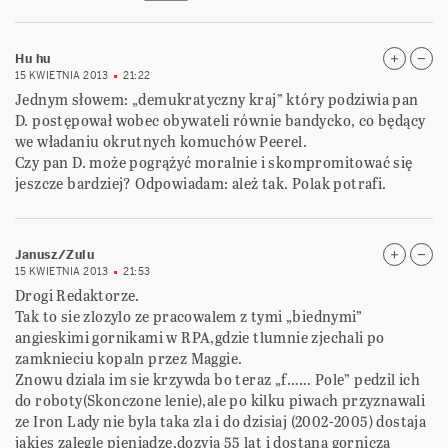
Hu hu
15 KWIETNIA 2013
21:22
Jednym słowem: „demukratyczny kraj” który podziwia pan
D. postępował wobec obywateli równie bandycko, co będący
we władaniu okrutnych komuchów Peerel.
Czy pan D. może pogrążyć moralnie i skompromitować się
jeszcze bardziej? Odpowiadam: ależ tak. Polak potrafi.
Janusz/Zulu
15 KWIETNIA 2013
21:53
Drogi Redaktorze.
Tak to sie zlozylo ze pracowalem z tymi „biednymi”
angieskimi gornikami w RPA,gdzie tlumnie zjechali po
zamknieciu kopaln przez Maggie.
Znowu dziala im sie krzywda bo teraz „f…… Pole” pedzil ich
do roboty(Skonczone lenie),ale po kilku piwach przyznawali
ze Iron Lady nie byla taka zla i do dzisiaj (2002-2005) dostaja
jakies zalegle pieniadze,dozyja 55 lat i dostana gornicza