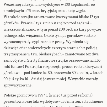
Wcześniej zatrzymano wydobycie w 130 kopalniach, co
zmniejszyło o 75 proc. brytyjską produkcję węgla.
W trakcie strajku aresztowano (zatrzymano) blisko 12 tys.
górników. Prawie 5 tys. z nich stanęło przed sądami –
większość skazano, w tym ponad 200 osób na kary powyżej
jednego roku więzienia. Około tysiąca górników zostało
wyrzuconych dyscyplinarnie z pracy. Wymienia się
dziewięć ofiar śmiertelnych: cztery w starciach z policją,
trzy zasypane w tzw. biedaszybach – zanotowano też dwa
samobójstwa. Straty finansowe strajku oszacowano na 1,65
mld funtów! Po strajku rozpoczęto proces restrukturyzacji
górnictwa – pod koniec lat 80. pracowało 80 kopalń, w latach
90. już tylko 16 – dzisiaj jeszcze mniej. Wszystkie zostały
sprywatyzowane.
Polskie górnictwo w 1997 r. (a więc tuż przed reformą)
prezentowało się tak: wydobycie – 138 mln ton, zatrudnienie