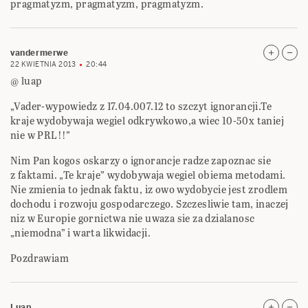
pragmatyzm, pragmatyzm, pragmatyzm.
vandermerwe
22 KWIETNIA 2013
20:44
@ luap
„Vader-wypowiedz z 17.04.007.12 to szczyt ignorancji.Te
kraje wydobywaja wegiel odkrywkowo,a wiec 10-50x taniej
nie w PRL!!”
Nim Pan kogos oskarzy o ignorancje radze zapoznac sie
z faktami. „Te kraje” wydobywaja wegiel obiema metodami.
Nie zmienia to jednak faktu, iz owo wydobycie jest zrodlem
dochodu i rozwoju gospodarczego. Szczesliwie tam, inaczej
niz w Europie gornictwa nie uwaza sie za dzialanosc
„niemodna” i warta likwidacji.
Pozdrawiam
Luap