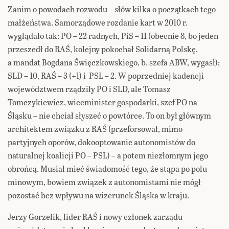
Zanim o powodach rozwodu – słów kilka o początkach tego
małżeństwa. Samorządowe rozdanie kart w 2010 r.
wyglądało tak: PO – 22 radnych, PiS – 11 (obecnie 8, bo jeden
przeszedł do RAŚ, kolejny pokochał Solidarną Polskę,
a mandat Bogdana Święczkowskiego, b. szefa ABW, wygasł);
SLD – 10, RAŚ – 3 (+1) i PSL – 2. W poprzedniej kadencji
województwem rządziły PO i SLD, ale Tomasz
Tomczykiewicz, wiceminister gospodarki, szef PO na
Śląsku – nie chciał słyszeć o powtórce. To on był głównym
architektem związku z RAŚ (przeforsował, mimo
partyjnych oporów, dokooptowanie autonomistów do
naturalnej koalicji PO – PSL) – a potem niezłomnym jego
obrońcą. Musiał mieć świadomość tego, że stąpa po polu
minowym, bowiem związek z autonomistami nie mógł
pozostać bez wpływu na wizerunek Śląska w kraju.
Jerzy Gorzelik, lider RAŚ i nowy członek zarządu