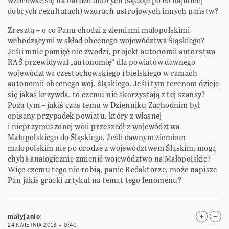
wzorować się na bardzo dobrych (sądząc po co najmniej
dobrych rezultatach) wzorach ustrojowych innych państw?
Zresztą – o co Panu chodzi z ziemiami małopolskimi
wchodzącymi w skład obecnego województwa Śląskiego?
Jeśli mnie pamięć nie zwodzi, projekt autonomii autorstwa
RAŚ przewidywał „autonomię” dla powiatów dawnego
województwa częstochowskiego i bielskiego w ramach
autonomii obecnego woj. śląskiego. Jeśli tym terenom dzieje
się jakaś krzywda, to czemu nie skorzystają z tej szansy?
Poza tym – jakiś czas temu w Dzienniku Zachodnim był
opisany przypadek powiatu, który z własnej
i nieprzymuszonej woli przeszedł z województwa
Małopolskiego do Śląskiego. Jeśli dawnym ziemiom
małopolskim nie po drodze z województwem Śląskim, mogą
chyba analogicznie zmienić województwo na Małopolskie?
Więc czemu tego nie robią, panie Redaktorze, może napisze
Pan jakiś gracki artykuł na temat tego fenomenu?
małyjanio
24 KWIETNIA 2013
0:40