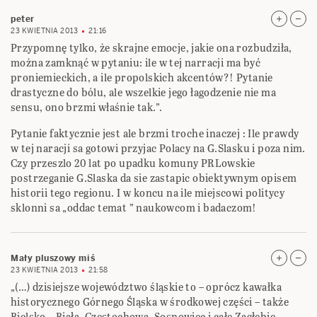
peter
23 KWIETNIA 2013
21:16
Przypomnę tylko, że skrajne emocje, jakie ona rozbudziła,
można zamknąć w pytaniu: ile w tej narracji ma być
proniemieckich, a ile propolskich akcentów?! Pytanie
drastyczne do bólu, ale wszelkie jego łagodzenie nie ma
sensu, ono brzmi właśnie tak.”.
Pytanie faktycznie jest ale brzmi troche inaczej : Ile prawdy
w tej naracji sa gotowi przyjac Polacy na G.Slasku i poza nim.
Czy przeszlo 20 lat po upadku komuny PRLowskie
postrzeganie G.Slaska da sie zastapic obiektywnym opisem
historii tego regionu. I w koncu na ile miejscowi politycy
sklonni sa „oddac temat ” naukowcom i badaczom!
Mały pluszowy miś
23 KWIETNIA 2013
21:58
„(…) dzisiejsze województwo śląskie to – oprócz kawałka
historycznego Górnego Śląska w środkowej części – także
Bielsko – Biała, Częstochowa, Sosnowiec i całe Zagłębie