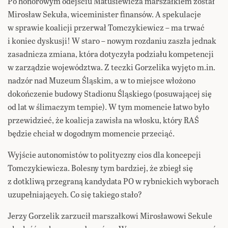
Po honorowym odejściu Matusiewicza marszałkiem został
Mirosław Sekuła, wiceminister finansów. A spekulacje
w sprawie koalicji przerwał Tomczykiewicz – ma trwać
i koniec dyskusji! W staro – nowym rozdaniu zaszła jednak
zasadnicza zmiana, która dotyczyła podziału kompetencji
w zarządzie województwa. Z teczki Gorzelika wyjęto m.in.
nadzór nad Muzeum Śląskim, a w to miejsce włożono
dokończenie budowy Stadionu Śląskiego (posuwającej się
od lat w ślimaczym tempie). W tym momencie łatwo było
przewidzieć, że koalicja zawisła na włosku, który RAŚ
będzie chciał w dogodnym momencie przeciąć.
Wyjście autonomistów to polityczny cios dla koncepcji
Tomczykiewicza. Bolesny tym bardziej, że zbiegł się
z dotkliwą przegraną kandydata PO w rybnickich wyborach
uzupełniających. Co się takiego stało?
Jerzy Gorzelik zarzucił marszałkowi Mirosławowi Sekule