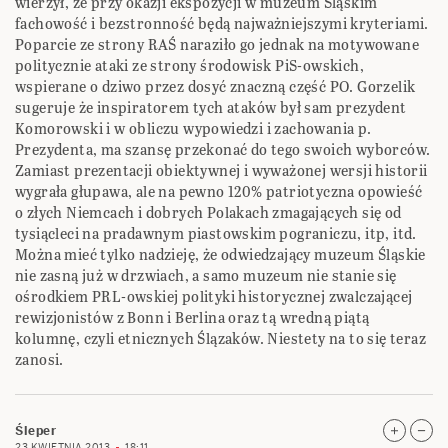
wierzył, że przy okazji ekspozycji w muzeum Śląskim
fachowość i bezstronność będą najważniejszymi kryteriami.
Poparcie ze strony RAŚ naraziło go jednak na motywowane
politycznie ataki ze strony środowisk PiS-owskich,
wspierane o dziwo przez dosyć znaczną część PO. Gorzelik
sugeruje że inspiratorem tych ataków był sam prezydent
Komorowski i w obliczu wypowiedzi i zachowania p.
Prezydenta, ma szansę przekonać do tego swoich wyborców.
Zamiast prezentacji obiektywnej i wyważonej wersji historii
wygrała głupawa, ale na pewno 120% patriotyczna opowieść
o złych Niemcach i dobrych Polakach zmagających się od
tysiącleci na pradawnym piastowskim pograniczu, itp, itd.
Można mieć tylko nadzieję, że odwiedzający muzeum Śląskie
nie zasną już w drzwiach, a samo muzeum nie stanie się
ośrodkiem PRL-owskiej polityki historycznej zwalczającej
rewizjonistów z Bonn i Berlina oraz tą wredną piątą
kolumnę, czyli etnicznych Ślązaków. Niestety na to się teraz
zanosi.
Śleper
23 KWIETNIA 2013
18:11