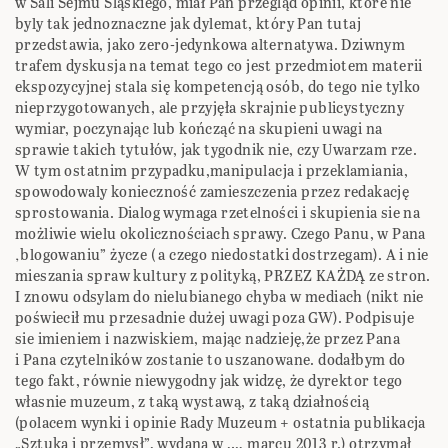
w Sali Sejmu Śląskiego, miał Pan przegląd opinii, ktore nie
byly tak jednoznaczne jak dylemat, który Pan tutaj
przedstawia, jako zero-jedynkowa alternatywa. Dziwnym
trafem dyskusja na temat tego co jest przedmiotem materii
ekspozycyjnej stala się kompetencją osób, do tego nie tylko
nieprzygotowanych, ale przyjęła skrajnie publicystyczny
wymiar, poczynając lub kończąć na skupieni uwagi na
sprawie takich tytułów, jak tygodnik nie, czy Uwarzam rze.
W tym ostatnim przypadku,manipulacja i przeklamiania,
spowodowaly konieczność zamieszczenia przez redakację
sprostowania. Dialog wymaga rzetelności i skupienia sie na
możliwie wielu okolicznościach sprawy. Czego Panu, w Pana
‚blogowaniu” życze ( a czego niedostatki dostrzegam). A i nie
mieszania spraw kultury z polityką, PRZEZ KAŻDĄ ze stron.
I znowu odsylam do nielubianego chyba w mediach (nikt nie
poświecił mu przesadnie dużej uwagi poza GW). Podpisuje
sie imieniem i nazwiskiem, mając nadzieję,że przez Pana
i Pana czytelników zostanie to uszanowane. dodałbym do
tego fakt, równie niewygodny jak widzę, że dyrektor tego
własnie muzeum, z taką wystawą, z taką działnością
(polacem wynki i opinie Rady Muzeum + ostatnia publikacja
„Sztuka i przemysł”, wydaną w ,… marcu 2013 r.) otrzymał