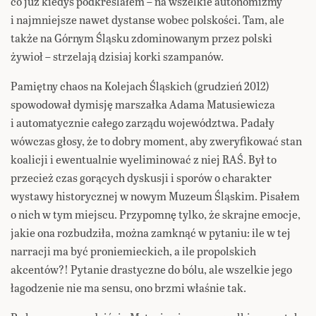
co już kiedyś podkreślałem – na wszelkie autonomizmy
i najmniejsze nawet dystanse wobec polskości. Tam, ale
także na Górnym Śląsku zdominowanym przez polski
żywioł – strzelają dzisiaj korki szampanów.
Pamiętny chaos na Kolejach Śląskich (grudzień 2012)
spowodował dymisję marszałka Adama Matusiewicza
i automatycznie całego zarządu województwa. Padały
wówczas głosy, że to dobry moment, aby zweryfikować stan
koalicji i ewentualnie wyeliminować z niej RAŚ. Był to
przecież czas gorących dyskusji i sporów o charakter
wystawy historycznej w nowym Muzeum Śląskim. Pisałem
o nich w tym miejscu. Przypomnę tylko, że skrajne emocje,
jakie ona rozbudziła, można zamknąć w pytaniu: ile w tej
narracji ma być proniemieckich, a ile propolskich
akcentów?! Pytanie drastyczne do bólu, ale wszelkie jego
łagodzenie nie ma sensu, ono brzmi właśnie tak.