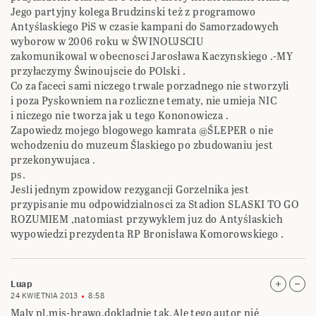
Jego partyjny kolega Brudzinski też z programowo
Antyślaskiego PiS w czasie kampani do Samorzadowych
wyborow w 2006 roku w ŚWINOUJSCIU
zakomunikowal w obecnosci Jarosława Kaczynskiego .-MY
przyłaczymy Świnoujscie do POlski .
Co za faceci sami niczego trwale porzadnego nie stworzyli
i poza Pyskowniem na rozliczne tematy, nie umieja NIC
i niczego nie tworza jak u tego Kononowicza .
Zapowiedz mojego blogowego kamrata @ŚLEPER o nie
wchodzeniu do muzeum Ślaskiego po zbudowaniu jest
przekonywujaca .
ps.
Jesli jednym zpowidow rezygancji Gorzelnika jest
przypisanie mu odpowidzialnosci za Stadion SLASKI TO GO
ROZUMIEM ,natomiast przywyklem juz do Antyślaskich
wypowiedzi prezydenta RP Bronisława Komorowskiego .
Luap
24 KWIETNIA 2013
8:58
Maly pl.mis-brawo,dokladnie tak.Ale tego autor nié