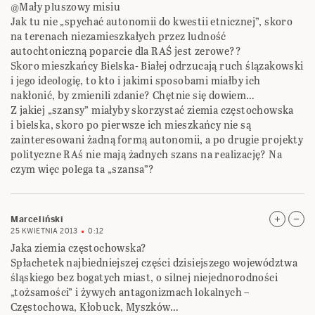
@Mały pluszowy misiu
Jak tu nie „spychać autonomii do kwestii etnicznej”, skoro
na terenach niezamieszkałych przez ludność
autochtoniczną poparcie dla RAŚ jest zerowe??
Skoro mieszkańcy Bielska- Białej odrzucają ruch ślązakowski
i jego ideologię, to kto i jakimi sposobami miałby ich
nakłonić, by zmienili zdanie? Chętnie się dowiem…
Z jakiej „szansy” miałyby skorzystać ziemia częstochowska
i bielska, skoro po pierwsze ich mieszkańcy nie są
zainteresowani żadną formą autonomii, a po drugie projekty
polityczne RAś nie mają żadnych szans na realizację? Na
czym więc polega ta „szansa”?
Marceliński
25 KWIETNIA 2013
0:12
Jaka ziemia częstochowska?
Spłachetek najbiedniejszej części dzisiejszego województwa
śląskiego bez bogatych miast, o silnej niejednorodności
„tożsamości” i żywych antagonizmach lokalnych –
Częstochowa, Kłobuck, Myszków…