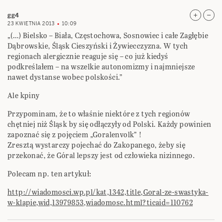
gg4
23 KWIETNIA 2013
10:09
„(…) Bielsko – Biała, Częstochowa, Sosnowiec i całe Zagłębie
Dąbrowskie, Śląsk Cieszyński i Żywiecczyzna. W tych
regionach alergicznie reaguje się – co już kiedyś
podkreślałem – na wszelkie autonomizmy i najmniejsze
nawet dystanse wobec polskości.”
Ale kpiny
Przypominam, że to właśnie niektóre z tych regionów
chętniej niż Śląsk by się odłączyły od Polski. Każdy powinien
zapoznać się z pojęciem „Goralenvolk” !
Zresztą wystarczy pojechać do Zakopanego, żeby się
przekonać, że Góral lepszy jest od człowieka nizinnego.
Polecam np. ten artykuł:
http://wiadomosci.wp.pl/kat,1342,title,Goral-ze-swastyka-
w-klapie,wid,13979853,wiadomosc.html?ticaid=110762