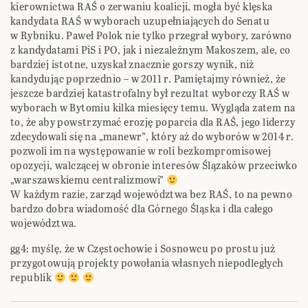
kierownictwa RAŚ o zerwaniu koalicji, mogła być klęska
kandydata RAŚ w wyborach uzupełniających do Senatu
w Rybniku. Paweł Polok nie tylko przegrał wybory, zarówno
z kandydatami PiS i PO, jak i niezależnym Makoszem, ale, co
bardziej istotne, uzyskał znacznie gorszy wynik, niż
kandydując poprzednio – w 2011 r. Pamiętajmy również, że
jeszcze bardziej katastrofalny był rezultat wyborczy RAŚ w
wyborach w Bytomiu kilka miesięcy temu. Wygląda zatem na
to, że aby powstrzymać erozję poparcia dla RAŚ, jego liderzy
zdecydowali się na „manewr”, który aż do wyborów w 2014 r.
pozwoli im na występowanie w roli bezkompromisowej
opozycji, walczącej w obronie interesów Ślązaków przeciwko
„warszawskiemu centralizmowi”
W każdym razie, zarząd województwa bez RAŚ, to na pewno
bardzo dobra wiadomość dla Górnego Śląska i dla całego
województwa.
gg4: myślę, że w Częstochowie i Sosnowcu po prostu już
przygotowują projekty powołania własnych niepodległych
republik