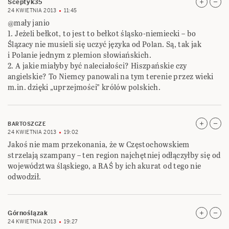
Sceptyk35
24 KWIETNIA 2013
11:45
@mały janio
1. Jeżeli bełkot, to jest to bełkot śląsko-niemiecki – bo
Ślązacy nie musieli się uczyć języka od Polan. Są, tak jak
i Polanie jednym z plemion słowiańskich.
2. A jakie miałyby być naleciałości? Hiszpańskie czy
angielskie? To Niemcy panowali na tym terenie przez wieki
m.in. dzięki „uprzejmości” królów polskich.
BARTOSZCZE
24 KWIETNIA 2013
19:02
Jakoś nie mam przekonania, że w Częstochowskiem
strzelają szampany – ten region najchętniej odłączyłby się od
województwa śląskiego, a RAŚ by ich akurat od tego nie
odwodził.
Górnoślązak
24 KWIETNIA 2013
19:27