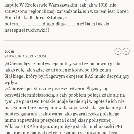
kapuje.W Krolestwie Warszawskim ,tak jak w 1918 ,nie
zauwazono regionalizacji zarzadzania.Ich wzorem jest Korea
Pln. i bliska Bialorus:Stolica ,a
potem………………..dlugo,dlugo …….nic!Dalej tak-do
nastepnej ruchawki!!
tuciu
24 KWIETNIA 2013
10:04
@Górnoślązak: motywacja polityczna tez na pewno grała
jakąś rolę, ale sądzę że utopienie koncepcji Muzeum
Śląśkiego, który był flagowym okrętem RAŚ miało decydujący
wpływ.
@Andrzej: jak słusznie piszesz, rdzenni Ślązacy są
oczywiście mniejszością, a cały problem polega zdaje się na
tym,, że państwo Polskie udaje że nie są i w ogóle że ich nie
ma. Komentarz małyjanio wskazuje, że śląska godka nie jest
postrzegana ani traktowana jako gwara języka polskiego
mimo zapewnień prezydenta i całej klasy politycznej.
Póki co III RP kontynuuje politykę śląską nieboszczki PRL
i jak pięknie napisał peter nie zanosi się na zmianę tego