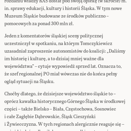
rozdaniu władzy RAŚ dostał pod swoją opiekę (w skrócie) m.
in. sprawy edukacji, kultury i historii Śląska. W tym nowe
Muzeum Śląskie budowane ze środków publiczno –
pomocowych za ponad 300 mln zł.
Jeden z komentatorów śląskiej sceny politycznej
uczestniczył w spotkaniu, na którym Tomczykiewicz
uzasadniał zaproszenie autonomistów do koalicji: „Daliśmy
im historię i kulturę, a to dzisiaj mniej ważne dla
województwa” – cytuje wypowiedź sprzed lat. Oznacza to,
że szef regionalnej PO miał wówczas nie do końca pełny
ogląd sytuacji na Śląsku.
Choćby dlatego, że dzisiejsze województwo śląskie to –
oprócz kawałka historycznego Górnego Śląska w środkowej
części – także Bielsko – Biała, Częstochowa, Sosnowiec
i całe Zagłębie Dąbrowskie, Śląsk Cieszyński
i Żywiecczyzna. W tych regionach alergicznie reaguje się –