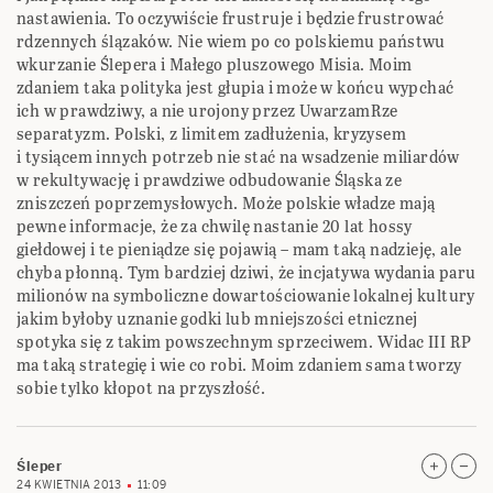
nastawienia. To oczywiście frustruje i będzie frustrować
rdzennych ślązaków. Nie wiem po co polskiemu państwu
wkurzanie Ślepera i Małego pluszowego Misia. Moim
zdaniem taka polityka jest głupia i może w końcu wypchać
ich w prawdziwy, a nie urojony przez UwarzamRze
separatyzm. Polski, z limitem zadłużenia, kryzysem
i tysiącem innych potrzeb nie stać na wsadzenie miliardów
w rekultywację i prawdziwe odbudowanie Śląska ze
zniszczeń poprzemysłowych. Może polskie władze mają
pewne informacje, że za chwilę nastanie 20 lat hossy
giełdowej i te pieniądze się pojawią – mam taką nadzieję, ale
chyba płonną. Tym bardziej dziwi, że incjatywa wydania paru
milionów na symboliczne dowartościowanie lokalnej kultury
jakim byłoby uznanie godki lub mniejszości etnicznej
spotyka się z takim powszechnym sprzeciwem. Widac III RP
ma taką strategię i wie co robi. Moim zdaniem sama tworzy
sobie tylko kłopot na przyszłość.
Śleper
24 KWIETNIA 2013
11:09