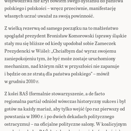
województwa nie krył bowiem swego dystansu do państwa
polskiego i polskości – wręcz przeciwnie, manifestację
własnych uczuć uważał za swoją powinność.
Z wielką rezerwą od samego początku na to małżeństwo
spoglądał prezydent Bronisław Komorowski (sprawy śląskie
stały mu się bliższe od kiedy upodobał sobie Zameczek
Prezydencki w Wiśle): „Chciałbym dać wyraz swojemu
zaniepokojeniu tym, że być może zostaje uruchomiony
mechanizm, nad którym nikt w przyszłości nie zapanuje
i będzie on ze stratą dla państwa polskiego” – mówił
w grudniu 2010 r.
Z kolei RAŚ (formalnie stowarzyszenie, a de facto
regionalna partia) odniósł wówczas historyczny sukces i był
gotów na każdy mariaż, aby tylko wejść (po raz pierwszy od
powstania w 1990 r. i po dwóch dekadach politycznego
ostracyzmu) – na oficjalne polityczne salony. W koalicyjnym