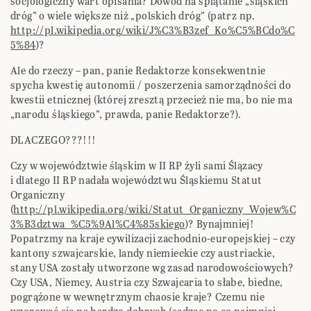
socjologiczny wart opisania? Dowód na splątanie „sląskich
dróg” o wiele większe niż „polskich dróg” (patrz np.
http://pl.wikipedia.org/wiki/J%C3%B3zef_Ko%C5%BCdo%C
5%84
)?
Ale do rzeczy – pan, panie Redaktorze konsekwentnie
spycha kwestię autonomii / poszerzenia samorządności do
kwestii etnicznej (której zresztą przecież nie ma, bo nie ma
„narodu śląskiego”, prawda, panie Redaktorze?).
DLACZEGO???!!!
Czy w województwie śląskim w II RP żyli sami Ślązacy
i dlatego II RP nadała województwu Śląskiemu Statut
Organiczny
(
http://pl.wikipedia.org/wiki/Statut_Organiczny_Wojew%C
3%B3dztwa_%C5%9Al%C4%85skiego
)? Bynajmniej!
Popatrzmy na kraje cywilizacji zachodnio-europejskiej – czy
kantony szwajcarskie, landy niemieckie czy austriackie,
stany USA zostały utworzone wg zasad narodowościowych?
Czy USA, Niemcy, Austria czy Szwajcaria to słabe, biedne,
pogrążone w wewnętrznym chaosie kraje? Czemu nie