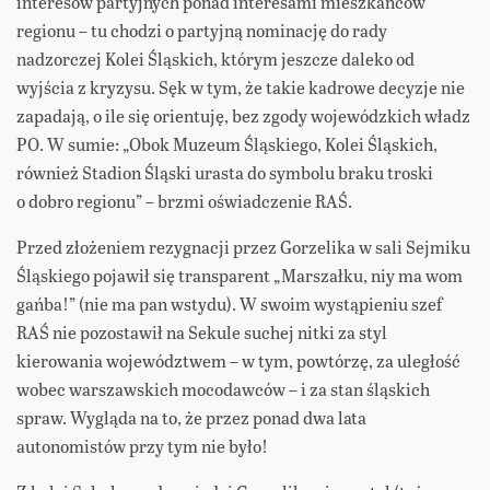
interesów partyjnych ponad interesami mieszkańców
regionu – tu chodzi o partyjną nominację do rady
nadzorczej Kolei Śląskich, którym jeszcze daleko od
wyjścia z kryzysu. Sęk w tym, że takie kadrowe decyzje nie
zapadają, o ile się orientuję, bez zgody wojewódzkich władz
PO. W sumie: „Obok Muzeum Śląskiego, Kolei Śląskich,
również Stadion Śląski urasta do symbolu braku troski
o dobro regionu” – brzmi oświadczenie RAŚ.
Przed złożeniem rezygnacji przez Gorzelika w sali Sejmiku
Śląskiego pojawił się transparent „Marszałku, niy ma wom
gańba!” (nie ma pan wstydu). W swoim wystąpieniu szef
RAŚ nie pozostawił na Sekule suchej nitki za styl
kierowania województwem – w tym, powtórzę, za uległość
wobec warszawskich mocodawców – i za stan śląskich
spraw. Wygląda na to, że przez ponad dwa lata
autonomistów przy tym nie było!