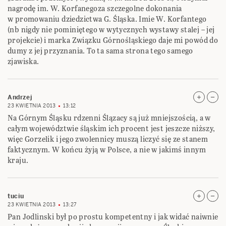
nagrodę im. W. Korfanegoza szczegolne dokonania
w promowaniu dziedzictwa G. Śląska. Imie W. Korfantego
(nb nigdy nie pominiętego w wytycznych wystawy stalej – jej
projekcie) i marka Związku Górnośląskiego daje mi powód do
dumy z jej przyznania. To ta sama strona tego samego
zjawiska.
Andrzej
23 KWIETNIA 2013
13:12
Na Górnym Śląsku rdzenni Ślązacy są już mniejszością, a w
całym województwie śląskim ich procent jest jeszcze niższy,
więc Gorzelik i jego zwolennicy muszą liczyć się ze stanem
faktycznym. W końcu żyją w Polsce, a nie w jakimś innym
kraju.
tuciu
23 KWIETNIA 2013
13:27
Pan Jodlinski był po prostu kompetentny i jak widać naiwnie