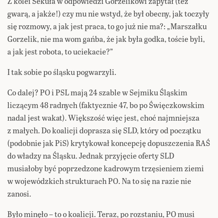
Z kolei Sekuła w odpowiedzi Gorzelikowi zapytał (też
gwarą, a jakże!) czy mu nie wstyd, że był obecny, jak toczyły
się rozmowy, a jak jest praca, to go już nie ma?: „Marszałku
Gorzelik, nie ma wom gańba, że jak była godka, toście byli,
a jak jest robota, to uciekacie?”
I tak sobie po śląsku pogwarzyli.
Co dalej? PO i PSL mają 24 szable w Sejmiku Śląskim
liczącym 48 radnych (faktycznie 47, bo po Święczkowskim
nadal jest wakat). Większość więc jest, choć najmniejsza
z małych. Do koalicji doprasza się SLD, który od początku
(podobnie jak PiS) krytykował koncepcję dopuszczenia RAŚ
do władzy na Śląsku. Jednak przyjęcie oferty SLD
musiałoby być poprzedzone kadrowym trzęsieniem ziemi
w wojewódzkich strukturach PO. Na to się na razie nie
zanosi.
Było minęło – to o koalicji. Teraz, po rozstaniu, PO musi