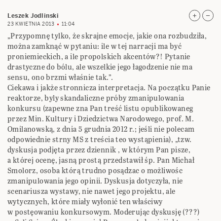
Leszek Jodlinski
23 KWIETNIA 2013
11:04
„Przypomnę tylko, że skrajne emocje, jakie ona rozbudziła,
można zamknąć w pytaniu: ile w tej narracji ma być
proniemieckich, a ile propolskich akcentów?! Pytanie
drastyczne do bólu, ale wszelkie jego łagodzenie nie ma
sensu, ono brzmi właśnie tak.”.
Ciekawa i jakże stronnicza interpretacja. Na początku Panie
reaktorze, byly skandaliczne próby zmanipulowania
konkursu (zapewne zna Pan treść listu opublikowaneg
przez Min. Kultury i Dziedzictwa Narodowego, prof. M.
Omilanowską, z dnia 5 grudnia 2012 r.; jeśli nie polecam
odpowiednie strny MS z treścia teo wystąpienia), „tzw.
dyskusja podjęta przez dziennik , w którym Pan pisze,
a której ocenę, jasną prostą przedstawił śp. Pan Michał
Smolorz, osoba którą trudno posądzac o możliwośc
zmanipulowania jego opinii. Dyskusja dotyczyła, nie
scenariusza wystawy, nie nawet jego projektu, ale
wytycznych, które miały wyłonić ten właściwy
w postęowaniu konkursowym. Moderując dyskusję (???)