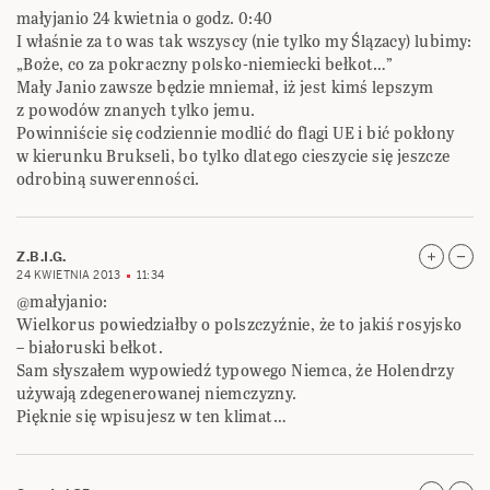
małyjanio 24 kwietnia o godz. 0:40
I właśnie za to was tak wszyscy (nie tylko my Ślązacy) lubimy:
„Boże, co za pokraczny polsko-niemiecki bełkot…”
Mały Janio zawsze będzie mniemał, iż jest kimś lepszym
z powodów znanych tylko jemu.
Powinniście się codziennie modlić do flagi UE i bić pokłony
w kierunku Brukseli, bo tylko dlatego cieszycie się jeszcze
odrobiną suwerenności.
Z.B.I.G.
24 KWIETNIA 2013
11:34
@małyjanio:
Wielkorus powiedziałby o polszczyźnie, że to jakiś rosyjsko
– białoruski bełkot.
Sam słyszałem wypowiedź typowego Niemca, że Holendrzy
używają zdegenerowanej niemczyzny.
Pięknie się wpisujesz w ten klimat…