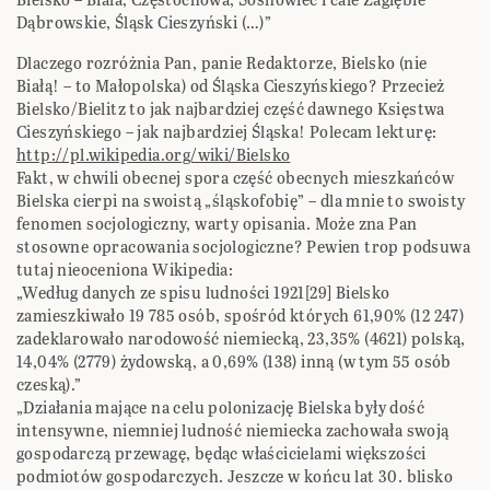
Dąbrowskie, Śląsk Cieszyński (…)”
Dlaczego rozróżnia Pan, panie Redaktorze, Bielsko (nie
Białą! – to Małopolska) od Śląska Cieszyńskiego? Przecież
Bielsko/Bielitz to jak najbardziej część dawnego Księstwa
Cieszyńskiego – jak najbardziej Śląska! Polecam lekturę:
http://pl.wikipedia.org/wiki/Bielsko
Fakt, w chwili obecnej spora część obecnych mieszkańców
Bielska cierpi na swoistą „śląskofobię” – dla mnie to swoisty
fenomen socjologiczny, warty opisania. Może zna Pan
stosowne opracowania socjologiczne? Pewien trop podsuwa
tutaj nieoceniona Wikipedia:
„Według danych ze spisu ludności 1921[29] Bielsko
zamieszkiwało 19 785 osób, spośród których 61,90% (12 247)
zadeklarowało narodowość niemiecką, 23,35% (4621) polską,
14,04% (2779) żydowską, a 0,69% (138) inną (w tym 55 osób
czeską).”
„Działania mające na celu polonizację Bielska były dość
intensywne, niemniej ludność niemiecka zachowała swoją
gospodarczą przewagę, będąc właścicielami większości
podmiotów gospodarczych. Jeszcze w końcu lat 30. blisko