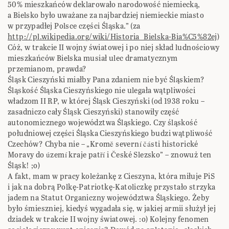
50% mieszkańców deklarowało narodowość niemiecką,
a Bielsko było uważane za najbardziej niemieckie miasto
w przypadłej Polsce części Śląska.” (za
http://pl.wikipedia.org/wiki/Historia_Bielska-Bia%C5%82ej
)
Cóż, w trakcie II wojny światowej i po niej skład ludnościowy
mieszkańców Bielska musiał ulec dramatycznym
przemianom, prawda?
Śląsk Cieszyński miałby Pana zdaniem nie być Śląskiem?
Śląskość Śląska Cieszyńskiego nie ulegała wątpliwości
władzom II RP, w której Śląsk Cieszyński (od 1938 roku –
zasadniczo cały Śląsk Cieszyński) stanowiły część
autonomicznego województwa Śląskiego. Czy śląskość
południowej części Śląska Cieszyńskiego budzi wątpliwość
Czechów? Chyba nie – „Kromě severní části historické
Moravy do území kraje patří i České Slezsko” – znowuż ten
Śląsk! ;o)
A fakt, mam w pracy koleżankę z Cieszyna, która miłuje PiS
i jak na dobrą Polkę-Patriotkę-Katoliczkę przystało strzyka
jadem na Statut Organiczny województwa Śląskiego. Żeby
było śmieszniej, kiedyś wygadała się, w jakiej armii służył jej
dziadek w trakcie II wojny światowej. :o) Kolejny fenomen