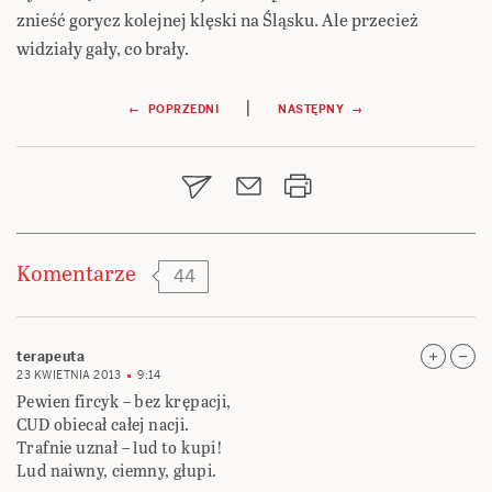
znieść gorycz kolejnej klęski na Śląsku. Ale przecież
widziały gały, co brały.
Nawigacja
|
← POPRZEDNI
NASTĘPNY →
wpisu
Komentarze
44
terapeuta
23 KWIETNIA 2013
9:14
Pewien fircyk – bez krępacji,
CUD obiecał całej nacji.
Trafnie uznał – lud to kupi!
Lud naiwny, ciemny, głupi.