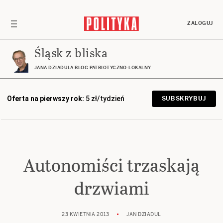
ZALOGUJ
Śląsk z bliska
JANA DZIADULA BLOG PATRIOTYCZNO-LOKALNY
Oferta na pierwszy rok:
5 zł/tydzień
SUBSKRYBUJ
Autonomiści trzaskają
drzwiami
23 KWIETNIA 2013
JAN DZIADUL