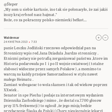
@Śleper
„My som u siebie karlusie, ino tak sie połonacyło, że zaś jakiś
inszy kraj erbnoł nasz hajmat.”
Boże, co za pokraczny polsko-niemiecki bełkot…
Waldemar
24 KWIETNIA 2013
7:33
panie Leszku Jodliński rzeczowo odpowiedział pan na
Stronniczy wpis red.Jana Dziadula ,bardzo stronniczy .
Etniczni polacy nie potrafią zorganizować państwa ,ktore im
Historia podarowała po I i po II wojnie swiatwoej ( totalne
słabosci widoczne przez samych Polakow ) ,a momimo to
warczą na każdy przejaw Samorzadnosci w stylu nawet
małego Heimatu .
Zamiast wzbogacac to wola skansen i tak od wiekow poprzez
XXwiek .
Senator in spe Piecha ( podaje za internetowym wydaniem
Dziennika Zachodniego ) mimo , że dostal ca.7.700 głosow
przy 11% frekwencji ) to oglosił ,że jego misją bedzie
przyłaczenie Ślaska do Polski ( Chory nieuleczalnie lekarz)