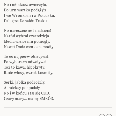
No i młodzież uwierzyła,
Do urn wartko podążyła.
I we Wronkach i w Pułtusku,
Dali głos Donaldu Tusku.
No nareszcie jest nadzieja!
Naród wybrał czarodzieja.
Media wielce mu pomogły,
Nawet Doda wzniosła modły.
To co najpierw obiecywał,
Po wyborach odwoływał.
Toż to kawal hipokryty,
Rude włosy, wzrok kosmity.
Serki, jabłka podrożały,
A indeksy pospadały!
No i w końcu stal się CUD,
Czary mary… mamy SMRÓD.