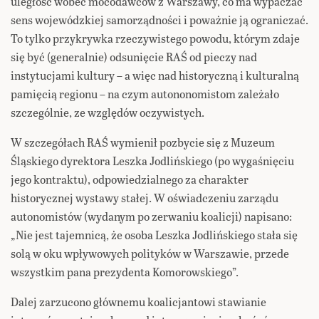
uległość wobec mocodawców z Warszawy, co ma wypaczać
sens wojewódzkiej samorządności i poważnie ją ograniczać.
To tylko przykrywka rzeczywistego powodu, którym zdaje
się być (generalnie) odsunięcie RAŚ od pieczy nad
instytucjami kultury – a więc nad historyczną i kulturalną
pamięcią regionu – na czym autononomistom zależało
szczególnie, ze względów oczywistych.
W szczegółach RAŚ wymienił pozbycie się z Muzeum
Śląskiego dyrektora Leszka Jodlińskiego (po wygaśnięciu
jego kontraktu), odpowiedzialnego za charakter
historycznej wystawy stałej. W oświadczeniu zarządu
autonomistów (wydanym po zerwaniu koalicji) napisano:
„Nie jest tajemnicą, że osoba Leszka Jodlińskiego stała się
solą w oku wpływowych polityków w Warszawie, przede
wszystkim pana prezydenta Komorowskiego”.
Dalej zarzucono głównemu koalicjantowi stawianie