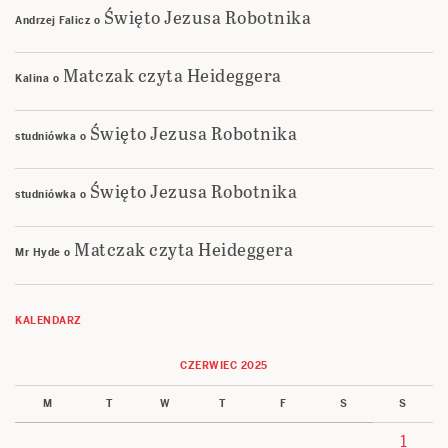
Święto Jezusa Robotnika
Andrzej Falicz
o
Matczak czyta Heideggera
Kalina
o
Święto Jezusa Robotnika
studniówka
o
Święto Jezusa Robotnika
studniówka
o
Matczak czyta Heideggera
Mr Hyde
o
KALENDARZ
CZERWIEC 2025
M
T
W
T
F
S
S
1