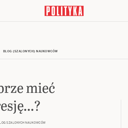
BLOG (SZALONYCH) NAUKOWCÓW
brze mieć
resję…?
LOG SZALONYCH NAUKOWCÓW