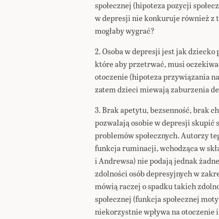
społecznej (hipoteza pozycji społec
w depresji nie konkuruje również z 
mogłaby wygrać?
2. Osoba w depresji jest jak dzieck
które aby przetrwać, musi oczekiwać
otoczenie (hipoteza przywiązania na
zatem dzieci miewają zaburzenia dep
3. Brak apetytu, bezsenność, brak ch
pozwalają osobie w depresji skupić 
problemów społecznych. Autorzy teg
funkcja ruminacji, wchodząca w skł
i Andrewsa) nie podają jednak żadne
zdolności osób depresyjnych w zakr
mówią raczej o spadku takich zdolno
społecznej (funkcja społecznej moty
niekorzystnie wpływa na otoczenie i