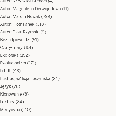
Autor: Krzysztof Stencel
(4)
Autor: Magdalena Derwojedowa
(11)
Autor: Marcin Nowak
(299)
Autor: Piotr Panek
(318)
Autor: Piotr Rzymski
(9)
Bez odpowiedzi
(51)
Czary-mary
(151)
Ekologika
(192)
Ewolucjonizm
(171)
I+I=III
(43)
Ilustracja:Alicja Leszyńska
(24)
Język
(78)
Klonowanie
(8)
Lektury
(84)
Medycyna
(140)