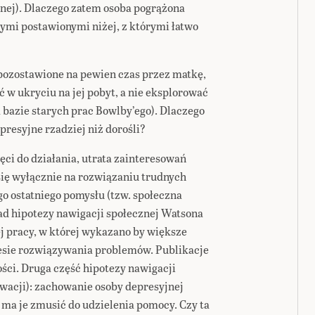
znej). Dlaczego zatem osoba pogrążona
tymi postawionymi niżej, z którymi łatwo
o pozostawione na pewien czas przez matkę,
 w ukryciu na jej pobyt, a nie eksplorować
 bazie starych prac Bowlby’ego). Dlaczego
resyjne rzadziej niż dorośli?
ęci do działania, utrata zainteresowań
się wyłącznie na rozwiązaniu trudnych
o ostatniego pomysłu (tzw. społeczna
ad hipotezy nawigacji społecznej Watsona
j pracy, w której wykazano by większe
esie rozwiązywania problemów. Publikacje
ści. Druga część hipotezy nawigacji
wacji): zachowanie osoby depresyjnej
 ma je zmusić do udzielenia pomocy. Czy ta