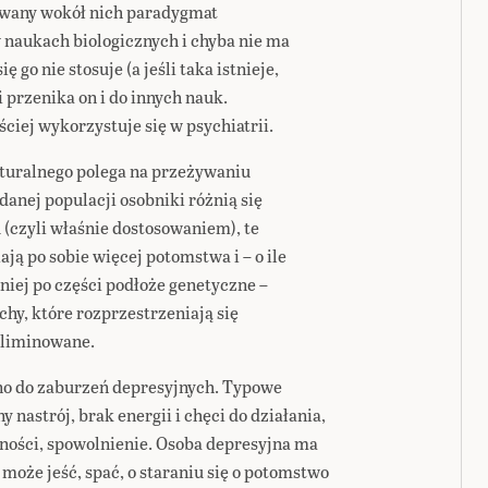
owany wokół nich paradygmat
naukach biologicznych i chyba nie ma
ę go nie stosuje (a jeśli taka istnieje,
 przenika on i do innych nauk.
ciej wykorzystuje się w psychiatrii.
turalnego polega na przeżywaniu
anej populacji osobniki różnią się
 (czyli właśnie dostosowaniem), te
ą po sobie więcej potomstwa i – o ile
ej po części podłoże genetyczne –
hy, które rozprzestrzeniają się
eliminowane.
o do zaburzeń depresyjnych. Typowe
nastrój, brak energii i chęci do działania,
ności, spowolnienie. Osoba depresyjna ma
może jeść, spać, o staraniu się o potomstwo