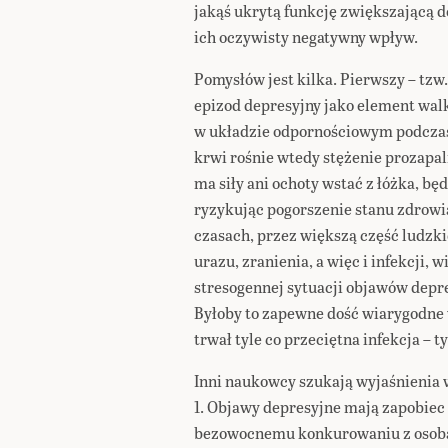
jakąś ukrytą funkcję zwiększającą d
ich oczywisty negatywny wpływ.
Pomysłów jest kilka. Pierwszy – tzw
epizod depresyjny jako element wal
w układzie odpornościowym podczas
krwi rośnie wtedy stężenie prozapal
ma siły ani ochoty wstać z łóżka, bę
ryzykując pogorszenie stanu zdrowi
czasach, przez większą część ludzkie
urazu, zranienia, a więc i infekcji, 
stresogennej sytuacji objawów depr
Byłoby to zapewne dość wiarygodne 
trwał tyle co przeciętna infekcja – t
Inni naukowcy szukają wyjaśnienia 
1. Objawy depresyjne mają zapobiec
bezowocnemu konkurowaniu z osoba