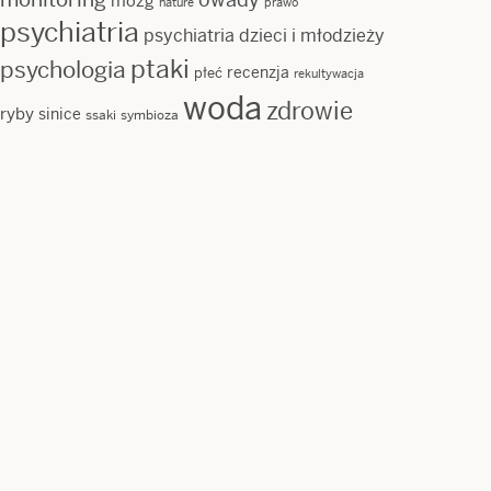
mózg
nature
prawo
psychiatria
psychiatria dzieci i młodzieży
ptaki
psychologia
recenzja
płeć
rekultywacja
woda
zdrowie
ryby
sinice
ssaki
symbioza