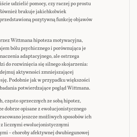
ście udzielić pomocy, czy raczej po prostu
 Również brakuje jakichkolwiek
 przedstawioną pozytywną funkcję objawów
przez Wittmana hipoteza motywacyjna,
ajem bólu psychicznego i porównująca je
naczenia adaptacyjnego, ale ostrzega
 do rozwinięcia się silnego skojarzenia:
 podejmuj aktywności zmniejszającej
sję. Podobnie jak w przypadku większości
ą badania potwierdzające pogląd Wittmana.
, często sprzecznych ze sobą hipotez,
cze dobrze opisane z ewolucjonistycznego
opracowano jeszcze możliwych sposobów ich
a z licznymi ewolucjonistycznymi
znymi – choroby afektywnej dwubiegunowej