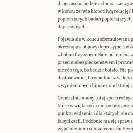
druga osoba będzie skłonna rzeczywi
w końcu zerwie kłopotliwą relację?
popierających badań popierających
depresyjnych.
Pojawia się w końcu sformułowana 
określająca objawy depresyjne rodz
z bólem fizycznym. Sam ból nie ma z
przed niebezpieczeństwem i prowadzi
nie rób tego, bo będzie bolało. Nie
dostosowanie, bo wpadniesz w depre
z wymienionych hipotez nie istniej
Generalnie mamy tutaj sporo różnych
które w większości nie zostały jesz
punktu widzenia i dla których nie 
falsyfikacji. Podobnie ma się spraw
wyjaśnieniami schizofrenii, nielic