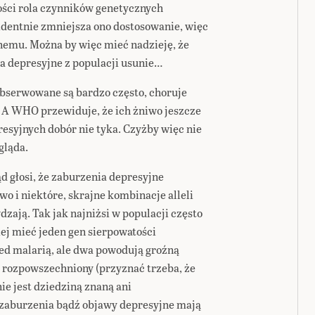
ości rola czynników genetycznych
dentnie zmniejsza ono dostosowanie, więc
nemu. Można by więc mieć nadzieję, że
a depresyjne z populacji usunie…
obserwowane są bardzo często, choruje
. A WHO przewiduje, że ich żniwo jeszcze
resyjnych dobór nie tyka. Czyżby więc nie
gląda.
d głosi, że zaburzenia depresyjne
 i niektóre, skrajne kombinacje alleli
dzają. Tak jak najniżsi w populacji często
iej mieć jeden gen sierpowatości
ed malarią, ale dwa powodują groźną
yt rozpowszechniony (przyznać trzeba, że
ie jest dziedziną znaną ani
 zaburzenia bądź objawy depresyjne mają