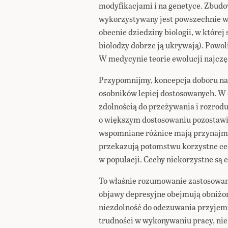
modyfikacjami i na genetyce. Zbud
wykorzystywany jest powszechnie w 
obecnie dziedziny biologii, w której si
biolodzy dobrze ją ukrywają). Powoli
W medycynie teorie ewolucji najczęś
Przypomnijmy, koncepcja doboru na
osobników lepiej dostosowanych. W d
zdolnością do przeżywania i rozrodu
o większym dostosowaniu pozostawiaj
wspomniane różnice mają przynajmni
przekazują potomstwu korzystne cec
w populacji. Cechy niekorzystne są 
To właśnie rozumowanie zastosowan
objawy depresyjne obejmują obniżony 
niezdolność do odczuwania przyjem
trudności w wykonywaniu pracy, nie 