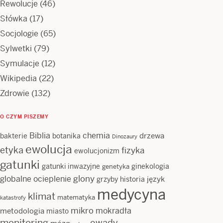
Rewolucje
(46)
Słówka
(17)
Socjologie
(65)
Sylwetki
(79)
Symulacje
(12)
Wikipedia
(22)
Zdrowie
(132)
O CZYM PISZEMY
Biblia
chemia
drzewa
bakterie
botanika
Dinozaury
ewolucja
etyka
fizyka
ewolucjonizm
gatunki
gatunki inwazyjne
ginekologia
genetyka
glony
globalne ocieplenie
język
grzyby
historia
medycyna
klimat
matematyka
katastrofy
mikro
mokradła
metodologia
miasto
monitoring
owady