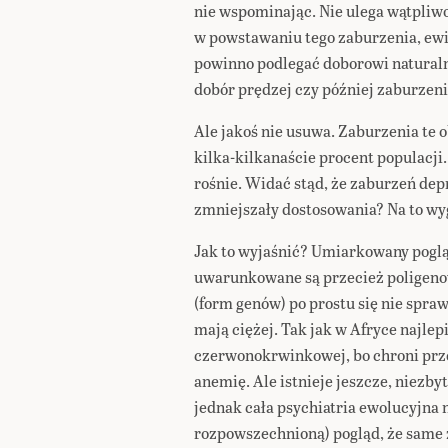
nie wspominając. Nie ulega wątpliw
w powstawaniu tego zaburzenia, ewi
powinno podlegać doborowi natural
dobór prędzej czy później zaburzeni
Ale jakoś nie usuwa. Zaburzenia te 
kilka-kilkanaście procent populacji
rośnie. Widać stąd, że zaburzeń dep
zmniejszały dostosowania? Na to wy
Jak to wyjaśnić? Umiarkowany poglą
uwarunkowane są przecież poligenowo
(form genów) po prostu się nie spraw
mają ciężej. Tak jak w Afryce najlep
czerwonokrwinkowej, bo chroni prz
anemię. Ale istnieje jeszcze, niezb
jednak cała psychiatria ewolucyjna n
rozpowszechnioną) pogląd, że same