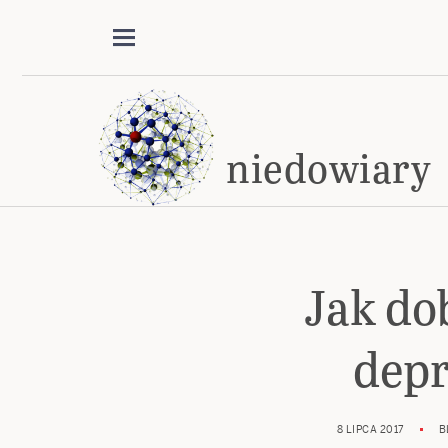
niedowiary
Jak do
dep
8 LIPCA 2017
B