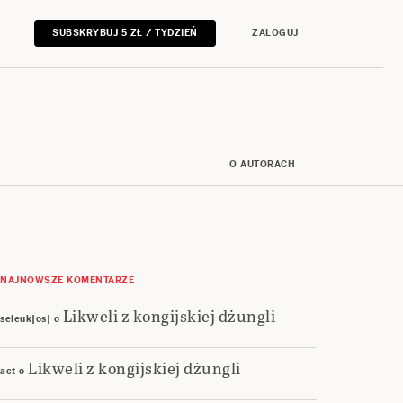
SUBSKRYBUJ 5 ZŁ / TYDZIEŃ
ZALOGUJ
O AUTORACH
NAJNOWSZE KOMENTARZE
Likweli z kongijskiej dżungli
seleuk|os|
o
Likweli z kongijskiej dżungli
act
o