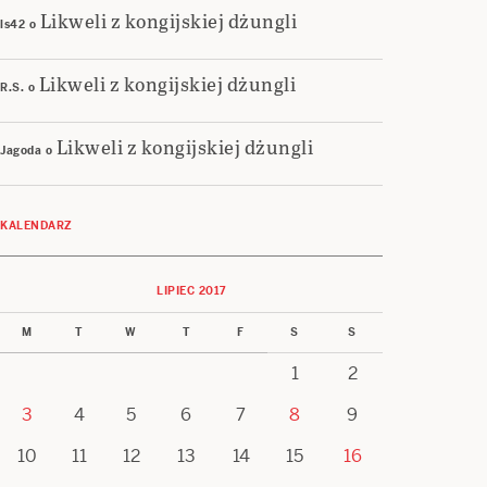
Likweli z kongijskiej dżungli
ls42
o
Likweli z kongijskiej dżungli
R.S.
o
Likweli z kongijskiej dżungli
Jagoda
o
KALENDARZ
LIPIEC 2017
M
T
W
T
F
S
S
1
2
3
4
5
6
7
8
9
10
11
12
13
14
15
16