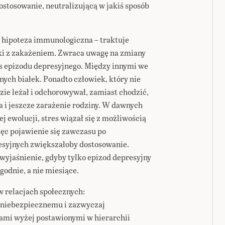
ostosowanie, neutralizującą w jakiś sposób
. hipoteza immunologiczna – traktuje
ki z zakażeniem. Zwraca uwagę na zmiany
 epizodu depresyjnego. Między innymi we
nych białek. Ponadto człowiek, który nie
dzie leżał i odchorowywał, zamiast chodzić,
a i jeszcze zarażenie rodziny. W dawnych
j ewolucji, stres wiązał się z możliwością
więc pojawienie się zawczasu po
esyjnych zwiększałoby dostosowanie.
wyjaśnienie, gdyby tylko epizod depresyjny
ygodnie, a nie miesiące.
w relacjach społecznych:
 niebezpiecznemu i zazwyczaj
mi wyżej postawionymi w hierarchii