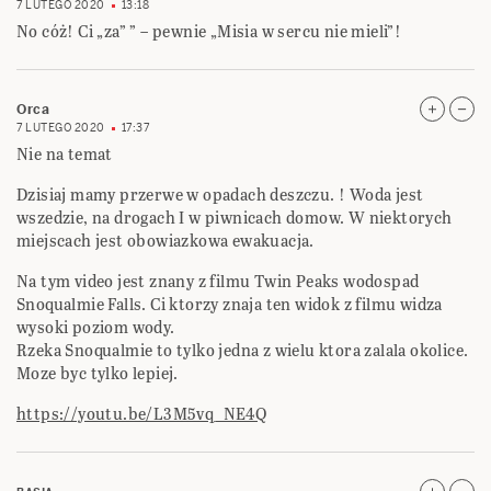
7 LUTEGO 2020
13:18
No cóż! Ci „za” ” – pewnie „Misia w sercu nie mieli”!
Orca
7 LUTEGO 2020
17:37
Nie na temat
Dzisiaj mamy przerwe w opadach deszczu. ! Woda jest
wszedzie, na drogach I w piwnicach domow. W niektorych
miejscach jest obowiazkowa ewakuacja.
Na tym video jest znany z filmu Twin Peaks wodospad
Snoqualmie Falls. Ci ktorzy znaja ten widok z filmu widza
wysoki poziom wody.
Rzeka Snoqualmie to tylko jedna z wielu ktora zalala okolice.
Moze byc tylko lepiej.
https://youtu.be/L3M5vq_NE4Q