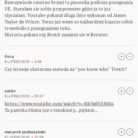
Rzeczywiscie smutno brzmi ta piosenka podczas pozegnania
UE. Staralam sie sobie przypomniec gdzie ja to juz
slyszalam. Youtube pokazal dluga liste wykonan od James
Taylor do Prince. Teraz juz wiem ze najbardziej kojarze sobie
te melodie z pozegnaniem roku.
Historia pokaze czy Brexit zamieni sie w Brenter.
Orca
8 LUTEGO 2020
4:48
Czy istnieje skuteczna metoda na “you know who” Trexit?
volter
8 LUTEGO 2020
20:57
https://www.youtube.com/watch?v=KKQg9Ut8S4s
Ta panicka ślimta juz z tensknoty…piyknie…
owcarek podhalański
8 LUTEGO 2020
22:56