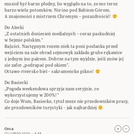
musioł być barzo płodny, bo wyglądo na to, ze mo teroz
barzo wielu potomków. Nie ino pod Babiom Górom.
A znajomości z mistrzem Chromym – pozazdrościć!
Do Alecki
„Z ostatnich doniesień medialnych – coraz paskudniej
w Sejmie polskim.”
Bajuści. Następnym rozem niek ta poni posłanka przed
wejściem na sale obrad sejmowyk zakłado grube rękawice
z jednym ino palcem. Dobrze na tym wyjdzie, jeśli znów jej
sie zafce „podrapać pod okiem”.
Ottawo-riversko biel – sakramencko pikno!
Do Basiecki
„Pogoda weekendowa sprzyja nam seryjnie, co
wykorzystujemy w 200%!”
Co doje Wom, Basiecko, tytuł moze nie przodowników pracy,
ale przodowników turystyki – jak najbardziej
Orca
17 LUTEGO 2020
3:38