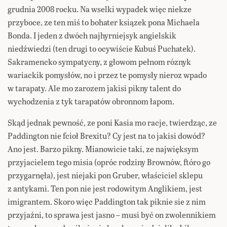
grudnia 2008 rocku. Na wselki wypadek więc niekze
przyboce, ze ten miś to bohater ksiązek pona Michaela
Bonda. I jeden z dwóch najhyrniejsyk angielskik
niedźwiedzi (ten drugi to ocywiście Kubuś Puchatek).
Sakramencko sympatycny, z głowom pełnom róznyk
wariackik pomysłów, no i przez te pomysły nieroz wpado
w tarapaty. Ale mo zarozem jakisi pikny talent do
wychodzenia z tyk tarapatów obronnom łapom.
Skąd jednak pewność, ze poni Kasia mo racje, twierdząc, ze
Paddington nie fcioł Brexitu? Cy jest na to jakisi dowód?
Ano jest. Barzo pikny. Mianowicie taki, ze najwięksym
przyjacielem tego misia (opróc rodziny Brownów, ftóro go
przygarnęła), jest niejaki pon Gruber, właściciel sklepu
z antykami. Ten pon nie jest rodowitym Anglikiem, jest
imigrantem. Skoro więc Paddington tak piknie sie z nim
przyjaźni, to sprawa jest jasno – musi być on zwolennikiem