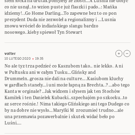
siem łocka na drutak pomyleły ze złości…A Luśnia nie dosyć
co nie usnął..to wzion puste już flaszki i pado..: Mańka
idziemy!..Go Home Darling…To zapewne bez to co pon
prezydent Duda nie zezwoleł a regionalizmy i …Lusnia
znowu wrócieł do indiańskiego slangu bardzo
nosowego..kieby spiewoł Tyn Stewart
volter
10 LUTEGO 2020
19:35
No ale tyz trza pedzieć co Kaszubom tako.. nie lekko. A ni
w Pułtusku ani w całym Tusku…Glińsky and
Drummeln..grosza nie dali na culture….Kasiubom kluchy
w gardłach staneły…i uni może łapną za Brechta..?…abo tego
Kanta w orginale?..Jak widzem i słysem jak ten Stochów
Kamilek i ten Danielek Kubacki..szpechajóm po szkocku..to
az serce rośnie.! Nima takiego Glińskiego ani tego Dudego co
by na dobre nie wysło…Marylki M zrozumieć trudno…ale
una przemawia pozawerbalnie i skutek widać beło po
Luśni….