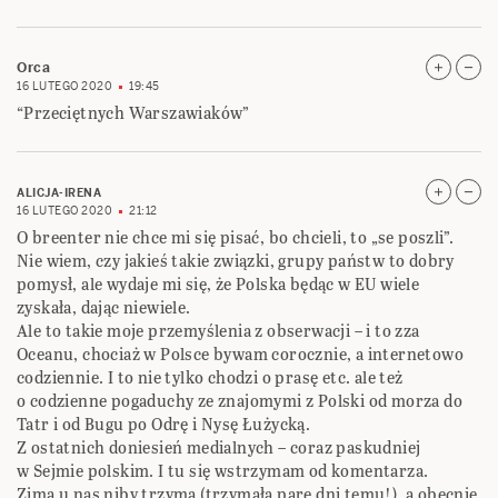
Orca
16 LUTEGO 2020
19:45
“Przeciętnych Warszawiaków”
ALICJA-IRENA
16 LUTEGO 2020
21:12
O breenter nie chce mi się pisać, bo chcieli, to „se poszli”.
Nie wiem, czy jakieś takie związki, grupy państw to dobry
pomysł, ale wydaje mi się, że Polska będąc w EU wiele
zyskała, dając niewiele.
Ale to takie moje przemyślenia z obserwacji – i to zza
Oceanu, chociaż w Polsce bywam corocznie, a internetowo
codziennie. I to nie tylko chodzi o prasę etc. ale też
o codzienne pogaduchy ze znajomymi z Polski od morza do
Tatr i od Bugu po Odrę i Nysę Łużycką.
Z ostatnich doniesień medialnych – coraz paskudniej
w Sejmie polskim. I tu się wstrzymam od komentarza.
Zima u nas niby trzyma (trzymała parę dni temu!), a obecnie