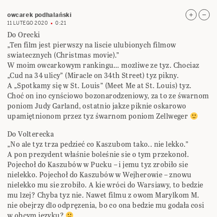
owcarek podhalański
11 LUTEGO 2020
0:21
Do Orecki
„Ten film jest pierwszy na liscie ulubionych filmow
swiatecznych (Christmas movie).”
W moim owcarkowym rankingu… mozliwe ze tyz. Chociaz
„Cud na 34 ulicy” (Miracle on 34th Street) tyz pikny.
A „Spotkamy się w St. Louis” (Meet Me at St. Louis) tyz.
Choć on ino cynściowo bozonarodzeniowy, za to ze śwarnom
poniom Judy Garland, ostatnio jakze piknie oskarowo
upamiętnionom przez tyz śwarnom poniom Zellweger
Do Volterecka
„No ale tyz trza pedzieć co Kaszubom tako.. nie lekko.”
A pon prezydent właśnie boleśnie sie o tym przekonoł.
Pojechoł do Kaszubów w Pucku – i jemu tyz zrobiło sie
nielekko. Pojechoł do Kaszubów w Wejherowie – znowu
nielekko mu sie zrobiło. A kie wróci do Warsiawy, to bedzie
mu lzej? Chyba tyz nie. Nawet filmu z owom Marylkom M.
nie obejrzy dlo odpręzenia, bo co ona bedzie mu godała cosi
w obcym języku?