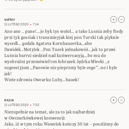
volter
11 LUTEGO 2020
7:14
Ano ano .. pane!…jo byk tys woloł… a tako Lusnia zeby ftedy
przi tyk gosciak i transmisyjak kiej pon Turski tak piyknie
wysedł… godała Agatova Kornhauserka…abo
Dawidek..Motylek ..Pon Tusek jednakowóż…jak to prawi
Luśnia barrzi siedzioł nad kuńwersacyją…bo mu do
wyobraźni przemówieł ten łobrazek Jędrka Mlecki ,,z
sugeestyjom ,,Panowie nie pieprzmy byle cego”’..no i byle
jak!
Wiele zdrowia Owcarku Luby…hauek!
BASIA
11 LUTEGO 2020
7:52
Niezupełnie na temat, ale za to jak najbardziej
w Owczarkówkowej konwencji:
Jako, iż w tym roku Wawelok kończy 50 lat – poszliśmy do