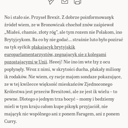
No i stało sie. Przyseł Brexit. Z dobrze poinformowanyk
źródeł wiem, ze w Bronowicak chochoł znów zaśpiewoł
„Miałeś, chamie, złoty róg”, ale tym rozem nie Polakom, ino
Brytyjcykom. Ba co by nie godać… straśnie luto było pozirać
na tyk syćkik
płakającyk brytyjskik
europarlamentarzystów, zegnającyk sie z kolegami
pozostającymi w Unii
. Heeej! Nie ino im wte łzy z ocu
popłynęły. Wroz z nimi, w skrytości ducha, płakały miliony
ik rodaków. Nie wiem, cy racje majom sondaze pokazujące,
ze w tej kwilecce więksość mieskańców Zjednoconego
Królestwa jest przeciw Brexitowi, ale ze jest ik wielu – to
pewne. Dlotego o jednym trza bocyć – momy i bedziemy
mieli w tym kraju całom kupe piknyk przyjaciół, nie
mającyk nic wspólnego ani z ponem Faragem, ani z ponem
Curry.