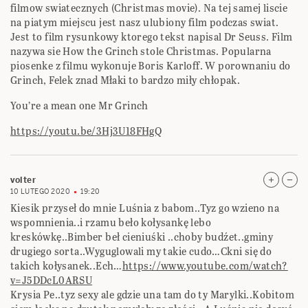
filmow swiatecznych (Christmas movie). Na tej samej liscie
na piatym miejscu jest nasz ulubiony film podczas swiat.
Jest to film rysunkowy ktorego tekst napisal Dr Seuss. Film
nazywa sie How the Grinch stole Christmas. Popularna
piosenke z filmu wykonuje Boris Karloff. W porownaniu do
Grinch, Felek znad Młaki to bardzo miły chłopak.
You’re a mean one Mr Grinch
https://youtu.be/3Hj3U18FHgQ
volter
10 LUTEGO 2020
19:20
Kiesik przyseł do mnie Luśnia z babom..Tyz go wzieno na
wspomnienia..i rzamu beło kołysankę lebo
kreskówkę..Bimber beł cieniuśki ..choby budźet..gminy
drugiego sorta..Wyguglowali my takie cudo…Ckni się do
takich kołysanek..Ech…
https://www.youtube.com/watch?
v=J5DDcL0ARSU
Krysia Pe..tyz sexy ale gdzie una tam do ty Marylki..Kobitom