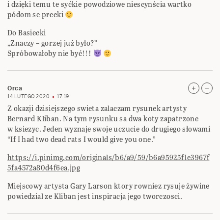
i dzięki temu te syćkie powodziowe niescynścia wartko
pódom se precki
Do Basiecki
„Znaczy – gorzej już było?”
Spróbowałoby nie być!!!
Orca
14 LUTEGO 2020
17:19
Z okazji dzisiejszego swieta zalaczam rysunek artysty
Bernard Kliban. Na tym rysunku sa dwa koty zapatrzone
w ksiezyc. Jeden wyznaje swoje uczucie do drugiego słowami
“If I had two dead rats I would give you one.”
https://i.pinimg.com/originals/b6/a9/59/b6a95925f1e3967f
5fa4572a80d4f6ea.jpg
Miejscowy artysta Gary Larson ktory rowniez rysuje żywine
powiedzial ze Kliban jest inspiracja jego tworczosci.