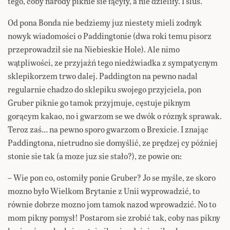
tego, coby narody piknie sie łącyły, a nie dzieliły. I ślus.
Od pona Bonda nie bedziemy juz niestety mieli zodnyk
nowyk wiadomości o Paddingtonie (dwa roki temu pisorz
przeprowadził sie na Niebieskie Hole). Ale nimo
wątpliwości, ze przyjaźń tego niedźwiadka z sympatycnym
sklepikorzem trwo dalej. Paddington na pewno nadal
regularnie chadzo do sklepiku swojego przyjciela, pon
Gruber piknie go tamok przyjmuje, cęstuje piknym
gorącym kakao, no i gwarzom se we dwók o róznyk sprawak.
Teroz zaś… na pewno sporo gwarzom o Brexicie. I znając
Paddingtona, nietrudno sie domyślić, ze prędzej cy później
stonie sie tak (a moze juz sie stało?), ze powie on:
– Wie pon co, ostomiły ponie Gruber? Jo se myśle, ze skoro
mozno było Wielkom Brytanie z Unii wyprowadzić, to
równie dobrze mozno jom tamok nazod wprowadzić. No to
mom pikny pomysł! Postarom sie zrobić tak, coby nas pikny