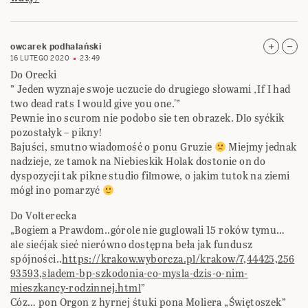
owcarek podhalański
16 LUTEGO 2020
23:49
Do Orecki
” Jeden wyznaje swoje uczucie do drugiego słowami ‚If I had
two dead rats I would give you one.'”
Pewnie ino scurom nie podobo sie ten obrazek. Dlo syćkik
pozostałyk – pikny!
Bajuści, smutno wiadomość o ponu Gruzie
Miejmy jednak
nadzieje, ze tamok na Niebieskik Holak dostonie on do
dyspozycji tak pikne studio filmowe, o jakim tutok na ziemi
mógł ino pomarzyć
Do Volterecka
„Bogiem a Prawdom..górole nie guglowali 15 roków tymu…
ale siećjak sieć nierówno dostępna beła jak fundusz
spójności..
https://krakow.wyborcza.pl/krakow/7,44425,256
93593,sladem-bp-szkodonia-co-mysla-dzis-o-nim-
mieszkancy-rodzinnej.html
”
Cóz… pon Orgon z hyrnej śtuki pona Moliera „Świętoszek”