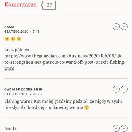
Komentarze
37
BASIA
6 LUTEGO 2020
7:45
Lecz póki co…
https://www.theguardian.com/business/2020/feb/05/uk-
to-strengthen-sea-patrols-to-ward-off-post-brexit-fishing-
wars
owcarek podhalański
6 LUTEGO 2020
22:26
Fishing wars? Kot mojej gaździny pedzioł, ze nigdy w zyciu
nie słysoł o bardziej smakowitej wojnie
fusilla