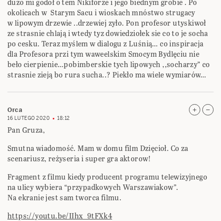
duzo mi godoł o tem Nikiforze i jego biednym grobie . Po
okolicach w Starym Sacu i wioskach mnóstwo strugacy
w lipowym drzewie ..drzewiej zyło. Pon profesor utyskiwoł
ze strasnie chlają i wtedy tyz dowiedziołek sie co to je socha
po cesku. Teraz myślem w dialogu z Luśnią… co inspiracja
dla Profesora przi tym waweelskim Smocym Bydlęciu nie
beło cierpienie…pobimberskie tych lipowych ,,socharzy” co
strasnie zieją bo rura sucha..? Piekło ma wiele wymiarów…
Orca
16 LUTEGO 2020
18:12
Pan Gruza,
Smutna wiadomość. Mam w domu film Dzięcioł. Co za
scenariusz, reżyseria i super gra aktorow!
Fragment z filmu kiedy producent programu telewizyjnego
na ulicy wybiera “przypadkowych Warszawiakow”.
Na ekranie jest sam tworca filmu.
https://youtu.be/IIhx_9tFXk4