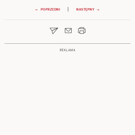
Nawigacja
|
← POPRZEDNI
NASTĘPNY →
wpisu
REKLAMA