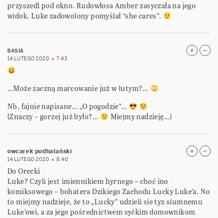
przyszedl pod okno. Rudowłosa Amber zasyczała na jego
widok. Luke zadowolony pomyślał “she cares”.
BASIA
14 LUTEGO 2020
7:43
…Może zaczną marcowanie już w lutym?…
Nb, fajnie napisane… „O pogodzie”…
(Znaczy – gorzej już było?…
Miejmy nadzieję…)
owcarek podhalański
14 LUTEGO 2020
8:40
Do Orecki
Luke? Czyli jest imiennikiem hyrnego – choć ino
komiksowego – bohatera Dzikiego Zachodu Lucky Luke’a. No
to miejmy nadzieje, że to „Lucky” udzieli sie tyz siumnemu
Luke’owi, a za jego pośrednictwem syćkim domownikom