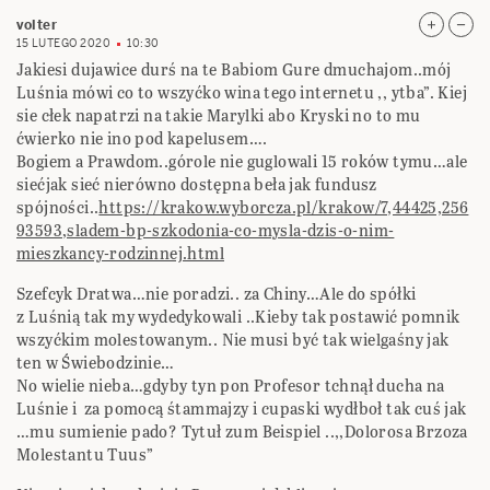
volter
15 LUTEGO 2020
10:30
Jakiesi dujawice durś na te Babiom Gure dmuchajom..mój
Luśnia mówi co to wszyćko wina tego internetu ,, ytba”. Kiej
sie cłek napatrzi na takie Marylki abo Kryski no to mu
ćwierko nie ino pod kapelusem….
Bogiem a Prawdom..górole nie guglowali 15 roków tymu…ale
siećjak sieć nierówno dostępna beła jak fundusz
spójności..
https://krakow.wyborcza.pl/krakow/7,44425,256
93593,sladem-bp-szkodonia-co-mysla-dzis-o-nim-
mieszkancy-rodzinnej.html
Szefcyk Dratwa…nie poradzi.. za Chiny…Ale do spółki
z Luśnią tak my wydedykowali ..Kieby tak postawić pomnik
wszyćkim molestowanym.. Nie musi być tak wielgaśny jak
ten w Świebodzinie…
No wielie nieba…gdyby tyn pon Profesor tchnął ducha na
Luśnie i za pomocą śtammajzy i cupaski wydłboł tak cuś jak
…mu sumienie pado? Tytuł zum Beispiel ..,,Dolorosa Brzoza
Molestantu Tuus”