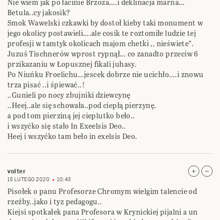
Nie wiem jak po łacinie Brzoza….i deklinacja marna…
Betula..cy jakosik?
Smok Wawelski czkawki by dostoł kieby taki monument w
jego okolicy postawieli….ale cosik te roztomiłe ludzie tej
profesji w tamtyk okolicach majom chetki ,, nieświete”.
Juzuś Tischnerów wprost rypnął… co zanadto przeciw 6
przikazaniu w Łopusznej fikali juhasy.
Po Niuńku Froelichu…jescek dobrze nie ucichło….i znowu
trza pisać ..i śpiewać..!
..Gunieli po nocy zbujniki dziewcynę
..Heej..ale się schowała..pod ciepłą pierzynę.
a pod tom pierziną jej cieplutko beło..
i wszyćko się stało In Exeelsis Deo..
Heej i wszyćko tam beło in exelsis Deo.
volter
15 LUTEGO 2020
10:43
Pisołek o panu Profesorze Chromym wielgim talencie od
rzeźby..jako i tyz pedagogu..
Kiejsi spotkałek pana Profesora w Krynickiej pijalni a un