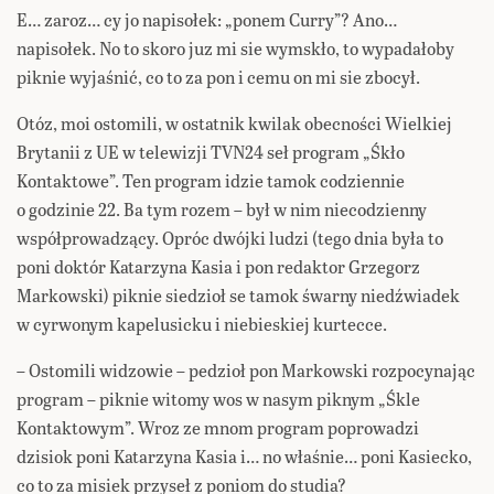
E… zaroz… cy jo napisołek: „ponem Curry”? Ano…
napisołek. No to skoro juz mi sie wymskło, to wypadałoby
piknie wyjaśnić, co to za pon i cemu on mi sie zbocył.
Otóz, moi ostomili, w ostatnik kwilak obecności Wielkiej
Brytanii z UE w telewizji TVN24 seł program „Śkło
Kontaktowe”. Ten program idzie tamok codziennie
o godzinie 22. Ba tym rozem – był w nim niecodzienny
współprowadzący. Opróc dwójki ludzi (tego dnia była to
poni doktór Katarzyna Kasia i pon redaktor Grzegorz
Markowski) piknie siedzioł se tamok śwarny niedźwiadek
w cyrwonym kapelusicku i niebieskiej kurtecce.
– Ostomili widzowie – pedzioł pon Markowski rozpocynając
program – piknie witomy wos w nasym piknym „Śkle
Kontaktowym”. Wroz ze mnom program poprowadzi
dzisiok poni Katarzyna Kasia i… no właśnie… poni Kasiecko,
co to za misiek przyseł z poniom do studia?