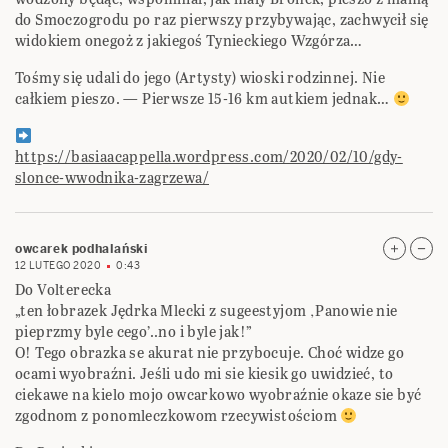
do Smoczogrodu po raz pierwszy przybywając, zachwycił się
widokiem onegoż z jakiegoś Tynieckiego Wzgórza…
Tośmy się udali do jego (Artysty) wioski rodzinnej. Nie
całkiem pieszo. — Pierwsze 15-16 km autkiem jednak…
https://basiaacappella.wordpress.com/2020/02/10/gdy-
slonce-wwodnika-zagrzewa/
owcarek podhalański
12 LUTEGO 2020
0:43
Do Volterecka
„ten łobrazek Jędrka Mlecki z sugeestyjom ‚Panowie nie
pieprzmy byle cego’..no i byle jak!”
O! Tego obrazka se akurat nie przybocuje. Choć widze go
ocami wyobraźni. Jeśli udo mi sie kiesik go uwidzieć, to
ciekawe na kielo mojo owcarkowo wyobraźnie okaze sie być
zgodnom z ponomleczkowom rzecywistościom