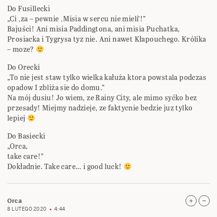
Do Fusillecki
„Ci ‚za – pewnie ‚Misia w sercu nie mieli’!”
Bajuści! Ani misia Paddingtona, ani misia Puchatka,
Prosiacka i Tygrysa tyz nie. Ani nawet Kłapouchego. Królika
– moze?
Do Orecki
„To nie jest staw tylko wielka kałuża ktora powstala podczas
opadow I zbliża sie do domu.”
Na mój dusiu! Jo wiem, ze Rainy City, ale mimo syćko bez
przesady! Miejmy nadzieje, ze faktycnie bedzie juz tylko
lepiej
Do Basiecki
„Orca,
take care!”
Dokładnie. Take care… i good luck!
Orca
8 LUTEGO 2020
4:44