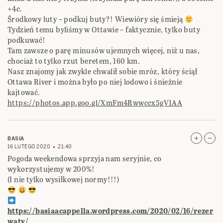
+4c.
Środkowy luty – podkuj buty?! Wiewióry się śmieją
Tydzień temu byliśmy w Ottawie – faktycznie, tylko buty
podkuwać!
Tam zawsze o parę minusów ujemnych więcej, niż u nas,
chociaż to tylko rzut beretem, 160 km.
Nasz znajomy jak zwykle chwalił sobie mróz, który ściął
Ottawa River i można było po niej lodowo i śnieżnie
kajtować.
https://photos.app.goo.gl/XmFm4Rwwccx5gV1AA
BASIA
16 LUTEGO 2020
21:40
Pogoda weekendowa sprzyja nam seryjnie, co
wykorzystujemy w 200%!
(I nie tylko wysiłkowej normy!!!)
https://basiaacappella.wordpress.com/2020/02/16/rezer
waty/