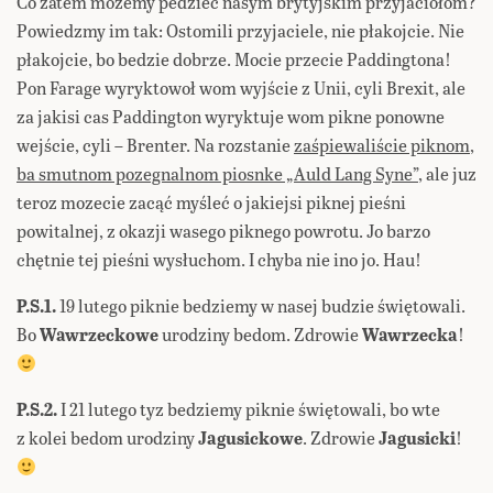
Co zatem mozemy pedzieć nasym brytyjskim przyjaciołom?
Powiedzmy im tak: Ostomili przyjaciele, nie płakojcie. Nie
płakojcie, bo bedzie dobrze. Mocie przecie Paddingtona!
Pon Farage wyryktowoł wom wyjście z Unii, cyli Brexit, ale
za jakisi cas Paddington wyryktuje wom pikne ponowne
wejście, cyli – Brenter. Na rozstanie
zaśpiewaliście piknom,
ba smutnom pozegnalnom piosnke „Auld Lang Syne”
, ale juz
teroz mozecie zacąć myśleć o jakiejsi piknej pieśni
powitalnej, z okazji wasego piknego powrotu. Jo barzo
chętnie tej pieśni wysłuchom. I chyba nie ino jo. Hau!
P.S.1.
19 lutego piknie bedziemy w nasej budzie świętowali.
Bo
Wawrzeckowe
urodziny bedom. Zdrowie
Wawrzecka
!
P.S.2.
I 21 lutego tyz bedziemy piknie świętowali, bo wte
z kolei bedom urodziny
Jagusickowe
. Zdrowie
Jagusicki
!