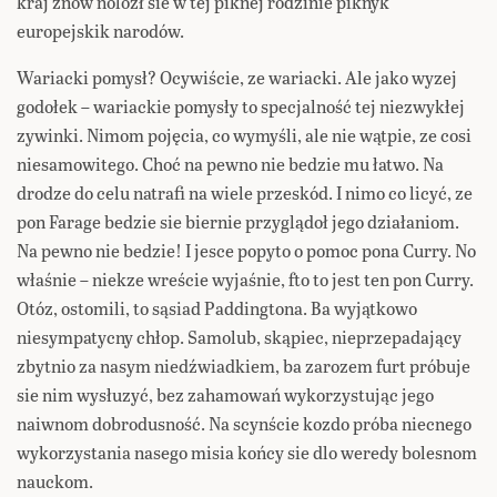
kraj znów nolozł sie w tej piknej rodzinie piknyk
europejskik narodów.
Wariacki pomysł? Ocywiście, ze wariacki. Ale jako wyzej
godołek – wariackie pomysły to specjalność tej niezwykłej
zywinki. Nimom pojęcia, co wymyśli, ale nie wątpie, ze cosi
niesamowitego. Choć na pewno nie bedzie mu łatwo. Na
drodze do celu natrafi na wiele przeskód. I nimo co licyć, ze
pon Farage bedzie sie biernie przyglądoł jego działaniom.
Na pewno nie bedzie! I jesce popyto o pomoc pona Curry. No
właśnie – niekze wreście wyjaśnie, fto to jest ten pon Curry.
Otóz, ostomili, to sąsiad Paddingtona. Ba wyjątkowo
niesympatycny chłop. Samolub, skąpiec, nieprzepadający
zbytnio za nasym niedźwiadkiem, ba zarozem furt próbuje
sie nim wysłuzyć, bez zahamowań wykorzystując jego
naiwnom dobrodusność. Na scynście kozdo próba niecnego
wykorzystania nasego misia końcy sie dlo weredy bolesnom
nauckom.