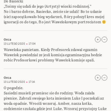
Do Basiecki
„Tośmy się udali do jego (Artysty) wioski rodzinnej.”
No i barzo dobrze, Basiecko, zeście sie udali! Bo to udanie
(sie) zapocątkowało bieg wydarzeń, ftóry połozył kres mojej
ignoracji co do tego, fto jest Wawelokowym portrecistom
Orca
13 LUTEGO 2020
17:04
Waweloka pamietam. Kiedy Profesorek zdawal egzamin
Wawelok powiedzial ze jesli komisja egzaminacyjna bedzie
robic Profesorkowi problemy Wawelok komisje spali.
Orca
13 LUTEGO 2020
17:14
O pogodzie.
Sasiedzi musieli przeniesc sie do rodziny. Woda zalała
piwnice. Zabrali swojego kota imieniem Luke I poczekali az
woda opadnie. Wrocili wczoraj. Amber, nasza kotka,
codziennie szukala gdzie jest Luke. Wczoraj przystojny Luke