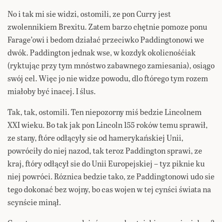
No i tak mi sie widzi, ostomili, ze pon Curry jest
zwolennikiem Brexitu. Zatem barzo chętnie pomoze ponu
Farage’owi i bedom działać przeciwko Paddingtonowi we
dwók. Paddington jednak wse, w kozdyk okolicnośćiak
(ryktując przy tym mnóstwo zabawnego zamiesania), osiągo
swój cel. Więc jo nie widze powodu, dlo ftórego tym rozem
miałoby być inacej. I ślus.
Tak, tak, ostomili. Ten niepozorny miś bedzie Lincolnem
XXI wieku. Bo tak jak pon Lincoln 155 roków temu sprawił,
ze stany, ftóre odłącyły sie od hamerykańskiej Unii,
powróciły do niej nazod, tak teroz Paddington sprawi, ze
kraj, ftóry odłącył sie do Unii Europejskiej – tyz piknie ku
niej powróci. Róznica bedzie tako, ze Paddingtonowi udo sie
tego dokonać bez wojny, bo cas wojen w tej cynści świata na
scynście minął.