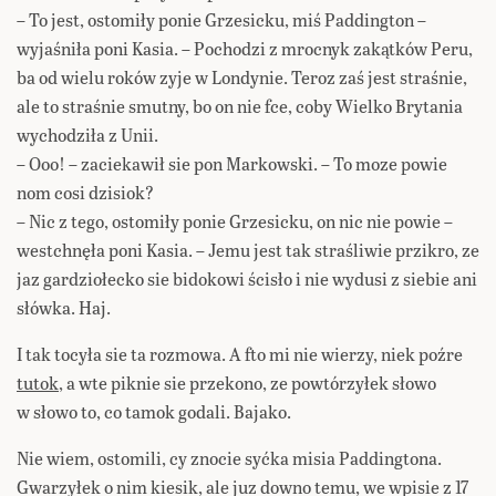
– To jest, ostomiły ponie Grzesicku, miś Paddington –
wyjaśniła poni Kasia. – Pochodzi z mrocnyk zakątków Peru,
ba od wielu roków zyje w Londynie. Teroz zaś jest straśnie,
ale to straśnie smutny, bo on nie fce, coby Wielko Brytania
wychodziła z Unii.
– Ooo! – zaciekawił sie pon Markowski. – To moze powie
nom cosi dzisiok?
– Nic z tego, ostomiły ponie Grzesicku, on nic nie powie –
westchnęła poni Kasia. – Jemu jest tak straśliwie przikro, ze
jaz gardziołecko sie bidokowi ścisło i nie wydusi z siebie ani
słówka. Haj.
I tak tocyła sie ta rozmowa. A fto mi nie wierzy, niek poźre
tutok
, a wte piknie sie przekono, ze powtórzyłek słowo
w słowo to, co tamok godali. Bajako.
Nie wiem, ostomili, cy znocie syćka misia Paddingtona.
Gwarzyłek o nim kiesik, ale juz downo temu, we wpisie z 17