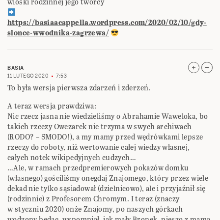
wioski rodzinnej jego twórcy
https://basiaacappella.wordpress.com/2020/02/10/gdy-
slonce-wwodnika-zagrzewa/
BASIA
11 LUTEGO 2020
7:53
To była wersja pierwsza zdarzeń i zderzeń.
A teraz wersja prawdziwa:
Nic rzecz jasna nie wiedzieliśmy o Abrahamie Waweloka, bo
takich rzeczy Owczarek nie trzyma w swych archiwach
(RODO? – SMODO!), a my mamy przed wędrówkami lepsze
rzeczy do roboty, niż wertowanie całej wiedzy własnej,
całych notek wikipedyjnych cudzych…
…Ale, w ramach przedpremierowych pokazów domku
(własnego) gościliśmy onegdaj Znajomego, który przez wiele
dekad nie tylko sąsiadował (dzielnicowo), ale i przyjaźnił się
(rodzinnie) z Profesorem Chromym. I teraz (znaczy
w styczniu 2020) onże Znajomy, po naszych górkach
wodzony będąc, wspomniał, jak mały Bronek, pieszo z mamą