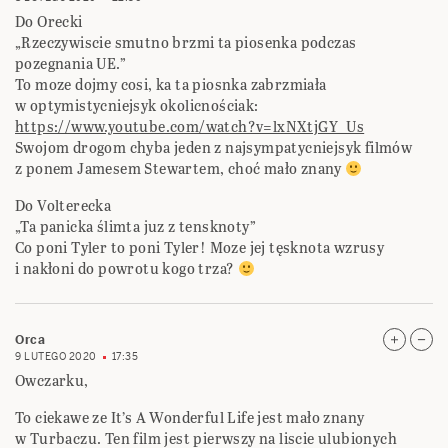
Do Orecki
„Rzeczywiscie smutno brzmi ta piosenka podczas
pozegnania UE.”
To moze dojmy cosi, ka ta piosnka zabrzmiała
w optymistycniejsyk okolicnościak:
https://www.youtube.com/watch?v=lxNXtjGY_Us
Swojom drogom chyba jeden z najsympatycniejsyk filmów
z ponem Jamesem Stewartem, choć mało znany
Do Volterecka
„Ta panicka ślimta juz z tensknoty”
Co poni Tyler to poni Tyler! Moze jej tęsknota wzrusy
i nakłoni do powrotu kogo trza?
Orca
9 LUTEGO 2020
17:35
Owczarku,
To ciekawe ze It’s A Wonderful Life jest mało znany
w Turbaczu. Ten film jest pierwszy na liscie ulubionych