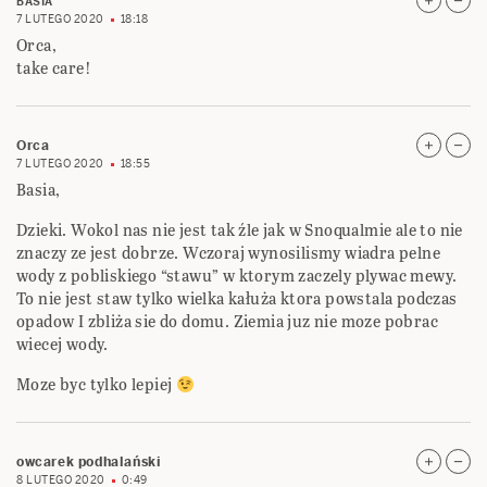
BASIA
7 LUTEGO 2020
18:18
Orca,
take care!
Orca
7 LUTEGO 2020
18:55
Basia,
Dzieki. Wokol nas nie jest tak źle jak w Snoqualmie ale to nie
znaczy ze jest dobrze. Wczoraj wynosilismy wiadra pelne
wody z pobliskiego “stawu” w ktorym zaczely plywac mewy.
To nie jest staw tylko wielka kałuża ktora powstala podczas
opadow I zbliża sie do domu. Ziemia juz nie moze pobrac
wiecej wody.
Moze byc tylko lepiej
owcarek podhalański
8 LUTEGO 2020
0:49