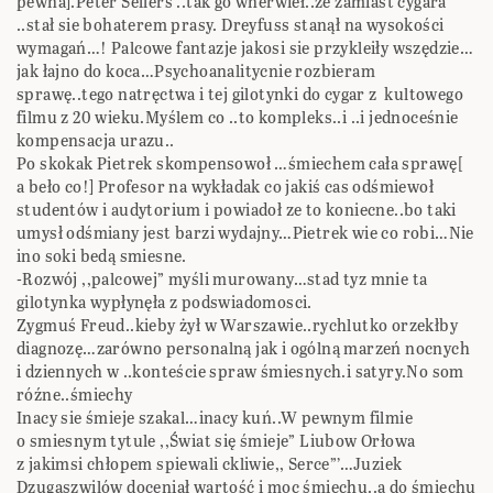
pewna].Peter Sellers ..tak go wnerwieł..ze zamiast cygara
..stał sie bohaterem prasy. Dreyfuss stanął na wysokości
wymagań…! Palcowe fantazje jakosi sie przykleiły wszędzie…
jak łajno do koca…Psychoanalitycnie rozbieram
sprawę..tego natręctwa i tej gilotynki do cygar z kultowego
filmu z 20 wieku.Myślem co ..to kompleks..i ..i jednoceśnie
kompensacja urazu..
Po skokak Pietrek skompensowoł …śmiechem cała sprawę[
a beło co!] Profesor na wykładak co jakiś cas odśmiewoł
studentów i audytorium i powiadoł ze to koniecne..bo taki
umysł odśmiany jest barzi wydajny…Pietrek wie co robi…Nie
ino soki bedą smiesne.
-Rozwój ,,palcowej” myśli murowany…stad tyz mnie ta
gilotynka wypłynęła z podswiadomosci.
Zygmuś Freud..kieby żył w Warszawie..rychlutko orzekłby
diagnozę…zarówno personalną jak i ogólną marzeń nocnych
i dziennych w ..konteście spraw śmiesnych.i satyry.No som
róźne..śmiechy
Inacy sie śmieje szakal…inacy kuń..W pewnym filmie
o smiesnym tytule ,,Świat się śmieje” Liubow Orłowa
z jakimsi chłopem spiewali ckliwie,, Serce”’…Juziek
Dzugaszwilów doceniał wartość i moc śmiechu..a do śmiechu