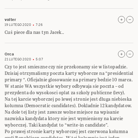
volter
19 LUTEGO 2020
7:26
Cuś piece dla nas tyn Jacek..
Orca
21 LUTEGO 2020
5:07
Czy to jest smieszne czy nie przekonamy sie w listopadzie.
Dzisiaj otrzymalismy poczta karty wyborcze na “presidential
primary “. Oficjalnie glosowanie na primary bedzie 10 marca.
W stanie WA wszystkie wybory odbywaja sie poczta – od
prezydenta do wysokosci oplat za szkoly publiczne (levy).
Na tej karcie wyborczej po lewej stronie jest dluga niebieska
kolumna (Democratic candidates). Dokladnie 12 kandydatow.
Na dole tej listy jest zawsze wolne miejsce na wpisanie
nazwiska kandydata ktory nie jest wymieniony na karcie
wyborczej. Taki kandydat to “write-in candidate”.
Po prawej stronie karty wyborczej jest czerwona kolumna
czyli Republican candidates. W tej kolumnie jest jeden