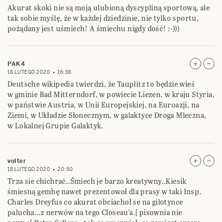
Akurat skoki nie są moją ulubioną dyscypliną sportową, ale
tak sobie myślę, że w każdej dziedzinie, nie tylko sportu,
pożądany jest uśmiech! A śmiechu nigdy dość! :-)))
PAK4
18 LUTEGO 2020
16:38
Deutsche wikipedia twierdzi, że Tauplitz to będzie wieś
w gminie Bad Mitterndorf, w powiecie Liezen, w kraju Styria,
w państwie Austria, w Unii Europejskiej, na Euroazji, na
Ziemi, w Układzie Słonecznym, w galaktyce Droga Mleczna,
w Lokalnej Grupie Galaktyk.
volter
18 LUTEGO 2020
20:50
Trza sie chichrać..Śmiech je barzo kreatywny..Kiesik
śmiesną gembę nawet prezentowoł dla prasy w taki Insp.
Charles Dreyfus co akurat obciachoł se na gilotynce
palucha…z nerwów na tego Closeau’a.[ pisownia nie