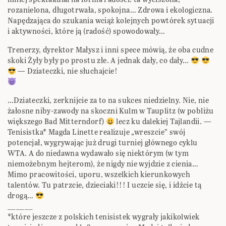
rozanielona, długotrwała, spokojna… Zdrowa i ekologiczna.
Napędzająca do szukania wciąż kolejnych powtórek sytuacji
i aktywności, które ją (radość) spowodowały…
Trenerzy, dyrektor Małysz i inni spece mówią, że oba cudne
skoki Żyły były po prostu złe. A jednak dały, co dały…
— Dziateczki, nie słuchajcie!
…Dziateczki, zerknijcie za to na sukces niedzielny. Nie, nie
żałosne niby-zawody na skoczni Kulm w Tauplitz (w pobliżu
większego Bad Mitterndorf)
lecz ku dalekiej Tajlandii. —
Tenisistka* Magda Linette realizuje „wreszcie” swój
potencjał, wygrywając już drugi turniej głównego cyklu
WTA. A do niedawna wydawało się niektórym (w tym
niemożebnym hejterom), że nigdy nie wyjdzie z cienia…
Mimo pracowitości, uporu, wszelkich kierunkowych
talentów. Tu patrzcie, dzieciaki!!! I uczcie się, i idźcie tą
drogą…
______
*które jeszcze z polskich tenisistek wygrały jakikolwiek