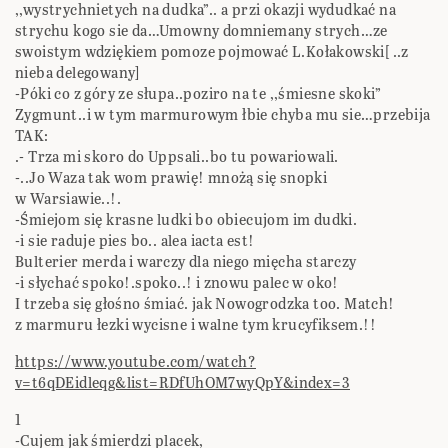
,,wystrychnietych na dudka”.. a przi okazji wydudkać na
strychu kogo sie da…Umowny domniemany strych…ze
swoistym wdziękiem pomoze pojmować L.Kołakowski[ ..z
nieba delegowany]
-Póki co z góry ze słupa..poziro na te ,,śmiesne skoki”
Zygmunt..i w tym marmurowym łbie chyba mu sie…przebija
TAK:
.- Trza mi skoro do Uppsali..bo tu powariowali.
-..Jo Waza tak wom prawię! mnożą się snopki
w Warsiawie..!.
-Śmiejom się krasne ludki bo obiecujom im dudki.
-i sie raduje pies bo.. alea iacta est!
Bulterier merda i warczy dla niego mięcha starczy
-i słychać spoko!.spoko..! i znowu palec w oko!
I trzeba się głośno śmiać. jak Nowogrodzka too. Match!
z marmuru łezki wycisne i walne tym krucyfiksem.!!
https://www.youtube.com/watch?
v=t6qDEidleqg&list=RDfUhOM7wyQpY&index=3
1
-Cujem jak śmierdzi placek,