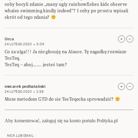
coby bocyli zdanie „many ugly rainbowfishes kids observe
whales swimming kindly indeed”? I coby po prostu wpisali
skrót od tego zdania?
Orca
24 LUTEGO 2020
0:09
Co za ulga!!! Ja nie głosuję na Alasce. Tę zagadkę rozwiaze
TesTeq.
TesTeq – ahoj……. jesteś tam?
owcarek podhalański
24 LUTEGO 2020
2:58
Moze metodom GTD do sie TesTeqecka sprowadzić?
Aby komentować, zaloguj się na konto portalu Polityka.pl
NICK LUB EMAIL :