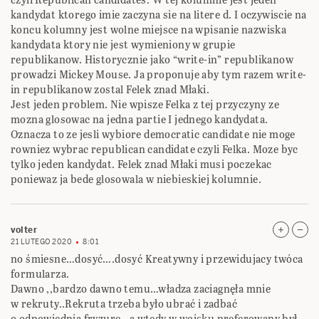
kandydat ktorego imie zaczyna sie na litere d. I oczywiscie na
koncu kolumny jest wolne miejsce na wpisanie nazwiska
kandydata ktory nie jest wymieniony w grupie
republikanow. Historycznie jako “write-in” republikanow
prowadzi Mickey Mouse. Ja proponuje aby tym razem write-
in republikanow zostal Felek znad Młaki.
Jest jeden problem. Nie wpisze Felka z tej przyczyny ze
mozna glosowac na jedna partie I jednego kandydata.
Oznacza to ze jesli wybiore democratic candidate nie moge
rowniez wybrac republican candidate czyli Felka. Moze byc
tylko jeden kandydat. Felek znad Młaki musi poczekac
poniewaz ja bede glosowala w niebieskiej kolumnie.
volter
21 LUTEGO 2020
8:01
no śmiesne…dosyć….dosyć Kreatywny i przewidujacy twóca
formularza.
Dawno ,,bardzo dawno temu…władza zaciagnęła mnie
w rekruty..Rekruta trzeba było ubrać i zadbać
o odpowiednia fryzurę…a wtedy w wojsku preferowany był