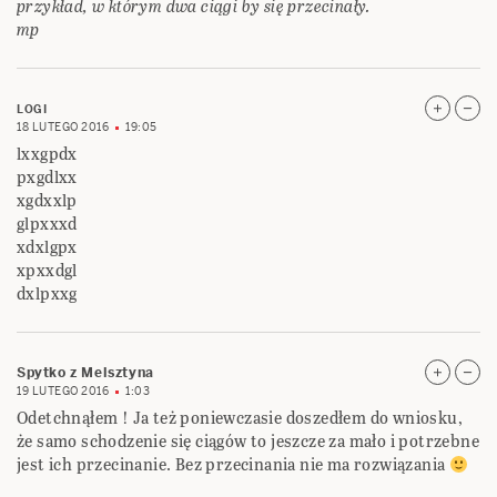
przykład, w którym dwa ciągi by się przecinały.
mp
LOGI
18 LUTEGO 2016
19:05
lxxgpdx
pxgdlxx
xgdxxlp
glpxxxd
xdxlgpx
xpxxdgl
dxlpxxg
Spytko z Melsztyna
19 LUTEGO 2016
1:03
Odetchnąłem ! Ja też poniewczasie doszedłem do wniosku,
że samo schodzenie się ciągów to jeszcze za mało i potrzebne
jest ich przecinanie. Bez przecinania nie ma rozwiązania