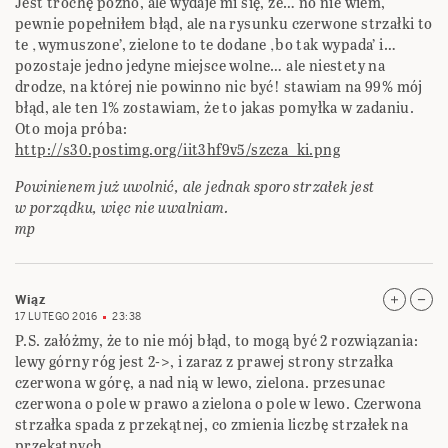
Jest trochę późno, ale wydaje mi się, że… no nie wiem,
pewnie popełniłem błąd, ale na rysunku czerwone strzałki to
te ‚wymuszone’, zielone to te dodane ‚bo tak wypada’ i…
pozostaje jedno jedyne miejsce wolne… ale niestety na
drodze, na której nie powinno nic być! stawiam na 99% mój
błąd, ale ten 1% zostawiam, że to jakas pomyłka w zadaniu.
Oto moja próba:
http://s30.postimg.org/iit3hf9v5/szcza_ki.png
Powinienem już uwolnić, ale jednak sporo strzałek jest
w porządku, więc nie uwalniam.
mp
Wiąz
17 LUTEGO 2016
23:38
P.S. załóżmy, że to nie mój błąd, to mogą być 2 rozwiązania:
lewy górny róg jest 2->, i zaraz z prawej strony strzałka
czerwona w górę, a nad nią w lewo, zielona. przesunac
czerwona o pole w prawo a zielona o pole w lewo. Czerwona
strzałka spada z przekątnej, co zmienia liczbę strzałek na
przekątnych.