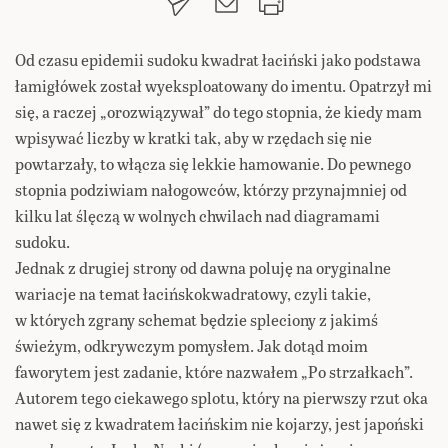
Od czasu epidemii sudoku kwadrat łaciński jako podstawa
łamigłówek został wyeksploatowany do imentu. Opatrzył mi
się, a raczej „orozwiązywał” do tego stopnia, że kiedy mam
wpisywać liczby w kratki tak, aby w rzędach się nie
powtarzały, to włącza się lekkie hamowanie. Do pewnego
stopnia podziwiam nałogowców, którzy przynajmniej od
kilku lat ślęczą w wolnych chwilach nad diagramami
sudoku.
Jednak z drugiej strony od dawna poluję na oryginalne
wariacje na temat łacińskokwadratowy, czyli takie,
w których zgrany schemat będzie spleciony z jakimś
świeżym, odkrywczym pomysłem. Jak dotąd moim
faworytem jest zadanie, które nazwałem „Po strzałkach”.
Autorem tego ciekawego splotu, który na pierwszy rzut oka
nawet się z kwadratem łacińskim nie kojarzy, jest japoński