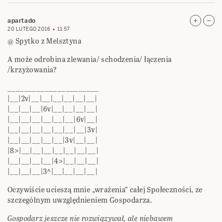
apartado
20 LUTEGO 2016
11:57
@ Spytko z Melsztyna
A może odrobina zlewania/ schodzenia/ łączenia
/krzyżowania?
______________________
|__|2v|__|__|__|__|__|__|
|__|__|__|6v|__|__|__|__|
|__|__|__|__|__|__|6v|__|
|__|__|__|__|__|__|__|3v|
|__|__|__|__|__|3v|__|__|
|8>|__|__|__|__|__|__|__|
|__|__|__|__|4>|__|__|__|
|__|__|__|3^|__|__|__|__|
Oczywiście ucieszą mnie „wrażenia” całej Społeczności, ze
szczególnym uwzględnieniem Gospodarza.
Gospodarz jeszcze nie rozwiązywał, ale niebawem