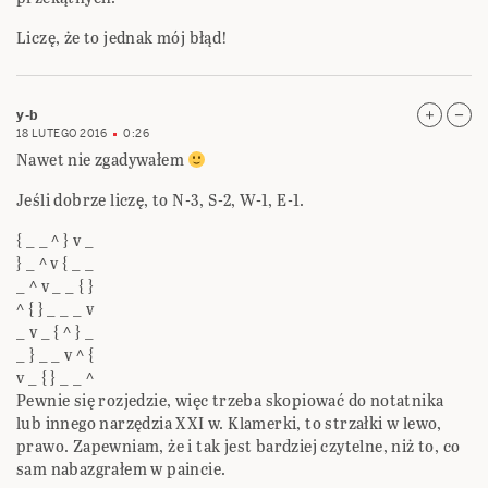
Liczę, że to jednak mój błąd!
y-b
18 LUTEGO 2016
0:26
Nawet nie zgadywałem
Jeśli dobrze liczę, to N-3, S-2, W-1, E-1.
{ _ _ ^ } v _
} _ ^ v { _ _
_ ^ v _ _ { }
^ { } _ _ _ v
_ v _ { ^ } _
_ } _ _ v ^ {
v _ { } _ _ ^
Pewnie się rozjedzie, więc trzeba skopiować do notatnika
lub innego narzędzia XXI w. Klamerki, to strzałki w lewo,
prawo. Zapewniam, że i tak jest bardziej czytelne, niż to, co
sam nabazgrałem w paincie.