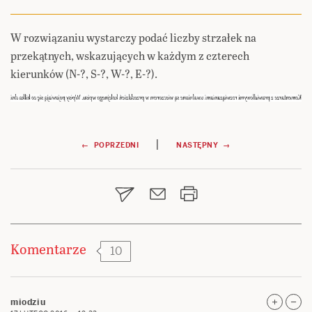
W rozwiązaniu wystarczy podać liczby strzałek na
przekątnych, wskazujących w każdym z czterech
kierunków (N-?, S-?, W-?, E-?).
Nawigacja
|
← POPRZEDNI
NASTĘPNY →
wpisu
Komentarze
10
miodziu