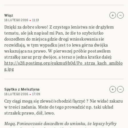
Wiąz
18 LUTEGO 2016
11:13
Dzięki za dobre słowo! Z czystego lenistwa nie drążyłem
tematu, ale jak napisał mi Pan, że źle to szybciutko
doszedłem do miejsca gdzie drogi wnioskowania sie
rozwidlają, w tym wypadku jest to lewa górna dwójka
wskazująca na prawo. W pierwszej próbie postawiłem
strzałkę zaraz przy dwójce, a teraz o jedna kratke dalej:
http://s28.postimg.org/eukmu9h0d/Po_strza_kach_amiblo
g.jpg
Spytko z Melsztyna
18 LUTEGO 2016
17:09
Czy ciągi mogą się zlewać/schodzić/łączyć ? Nie widać zakazu
w treści zadania. Może do tego prowadzić np. taki układ
strzałek:prawo, dół, lewo.
Mogą. Poniewczasie doszedłem do wniosku, że lepszy byłby