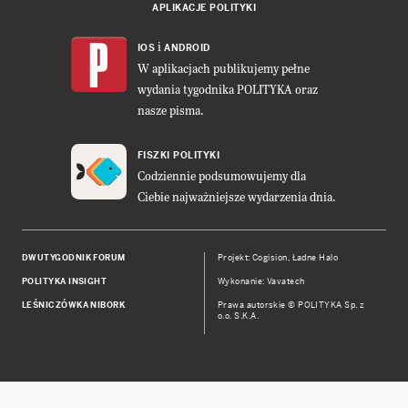
APLIKACJE POLITYKI
i
IOS
ANDROID
W aplikacjach publikujemy pełne
wydania tygodnika POLITYKA oraz
nasze pisma.
FISZKI POLITYKI
Codziennie podsumowujemy dla
Ciebie najważniejsze wydarzenia dnia.
DWUTYGODNIK FORUM
Projekt:
Cogision
,
Ładne Halo
POLITYKA INSIGHT
Wykonanie: Vavatech
LEŚNICZÓWKA NIBORK
Prawa autorskie © POLITYKA Sp. z
o.o. S.K.A.