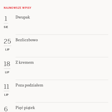
NAJNOWSZE WPISY
Dwupak
1
SIE
Bezliczbowo
25
LIP
Z kremem
18
LIP
Poza podziałem
11
LIP
Pięć piątek
6