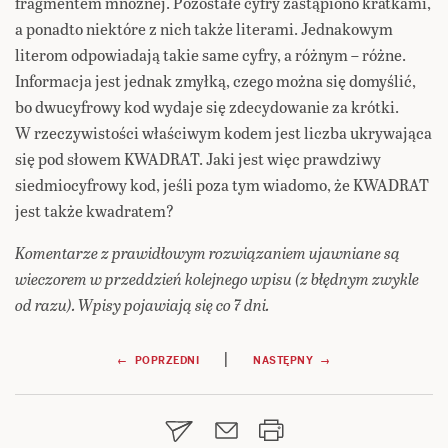
fragmentem mnożnej. Pozostałe cyfry zastąpiono kratkami,
a ponadto niektóre z nich także literami. Jednakowym
literom odpowiadają takie same cyfry, a różnym – różne.
Informacja jest jednak zmyłką, czego można się domyślić,
bo dwucyfrowy kod wydaje się zdecydowanie za krótki.
W rzeczywistości właściwym kodem jest liczba ukrywająca
się pod słowem KWADRAT. Jaki jest więc prawdziwy
siedmiocyfrowy kod, jeśli poza tym wiadomo, że KWADRAT
jest także kwadratem?
Komentarze z prawidłowym rozwiązaniem ujawniane są
wieczorem w przeddzień kolejnego wpisu (z błędnym zwykle
od razu). Wpisy pojawiają się co 7 dni.
Nawigacja
|
← POPRZEDNI
NASTĘPNY →
wpisu