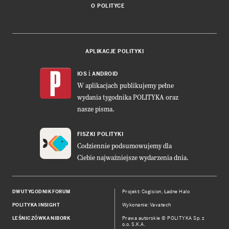
O POLITYCE
APLIKACJE POLITYKI
i
IOS
ANDROID
W aplikacjach publikujemy pełne
wydania tygodnika POLITYKA oraz
nasze pisma.
FISZKI POLITYKI
Codziennie podsumowujemy dla
Ciebie najważniejsze wydarzenia dnia.
DWUTYGODNIK FORUM
Projekt:
Cogision
,
Ładne Halo
POLITYKA INSIGHT
Wykonanie: Vavatech
LEŚNICZÓWKA NIBORK
Prawa autorskie © POLITYKA Sp. z
o.o. S.K.A.