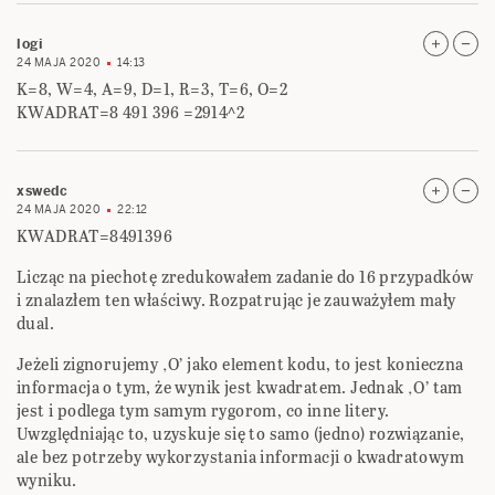
logi
24 MAJA 2020
14:13
K=8, W=4, A=9, D=1, R=3, T=6, O=2
KWADRAT=8 491 396 =2914^2
xswedc
24 MAJA 2020
22:12
KWADRAT=8491396
Licząc na piechotę zredukowałem zadanie do 16 przypadków
i znalazłem ten właściwy. Rozpatrując je zauważyłem mały
dual.
Jeżeli zignorujemy ‚O’ jako element kodu, to jest konieczna
informacja o tym, że wynik jest kwadratem. Jednak ‚O’ tam
jest i podlega tym samym rygorom, co inne litery.
Uwzględniając to, uzyskuje się to samo (jedno) rozwiązanie,
ale bez potrzeby wykorzystania informacji o kwadratowym
wyniku.