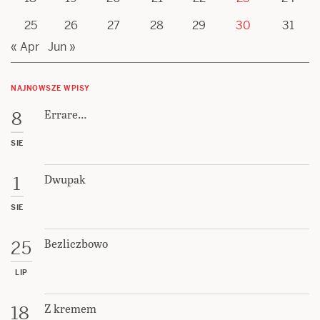
25
26
27
28
29
30
31
« Apr
Jun »
NAJNOWSZE WPISY
Errare…
8
SIE
Dwupak
1
SIE
Bezliczbowo
25
LIP
Z kremem
18