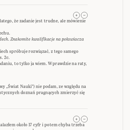
dlatego, że zadanie jest trudne, ale mówienie
echu.
zdech. Znakomite kwalifikacje na poławiacza
niech spróbuje rozwiązać, z tego samego
. 2c.
daniu, to tylko ja wiem. Wprawdzie na raty,
owy „Świat Nauki”) nie podam, ze względu na
tycznych doznań pragnących zmierzyć się
alazłem około 17 cyfr i potem chyba trzeba