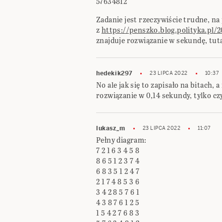
57634812
Zadanie jest rzeczywiście trudne, n
z
https://penszko.blog.polityka.pl/
znajduje rozwiązanie w sekundę, tu
hedekik297
23 LIPCA 2022
10:37
No ale jak się to zapisało na bitach, 
rozwiązanie w 0,14 sekundy, tylko cz
lukasz_m
23 LIPCA 2022
11:07
Pełny diagram:
7 2 1 6 3 4 5 8
8 6 5 1 2 3 7 4
6 8 3 5 1 2 4 7
2 1 7 4 8 5 3 6
3 4 2 8 5 7 6 1
4 3 8 7 6 1 2 5
1 5 4 2 7 6 8 3