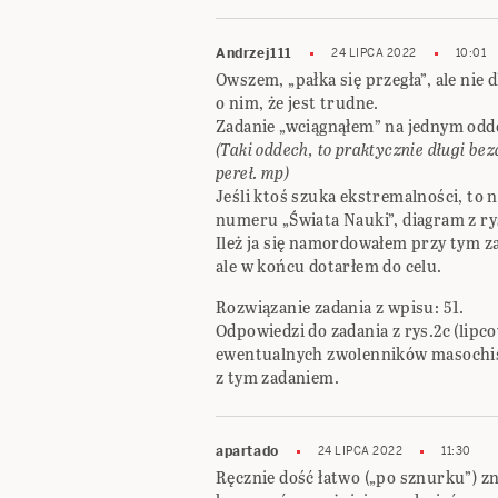
Andrzej111
24 LIPCA 2022
10:01
Owszem, „pałka się przegła”, ale nie 
o nim, że jest trudne.
Zadanie „wciągnąłem” na jednym odd
(Taki oddech, to praktycznie długi be
pereł. mp)
Jeśli ktoś szuka ekstremalności, to 
numeru „Świata Nauki”, diagram z rys
Ileż ja się namordowałem przy tym za
ale w końcu dotarłem do celu.
Rozwiązanie zadania z wpisu: 51.
Odpowiedzi do zadania z rys.2c (lipc
ewentualnych zwolenników masochis
z tym zadaniem.
apartado
24 LIPCA 2022
11:30
Ręcznie dość łatwo („po sznurku”) zn