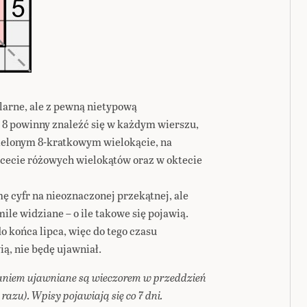
ularne, ale z pewną nietypową
do 8 powinny znaleźć się w każdym wierszu,
elonym 8-kratkowym wielokącie, na
rcecie różowych wielokątów oraz w oktecie
 cyfr na nieoznaczonej przekątnej, ale
le widziane – o ile takowe się pojawią.
 końca lipca, więc do tego czasu
ą, nie będę ujawniał.
niem ujawniane są wieczorem w przeddzień
razu). Wpisy pojawiają się co 7 dni.