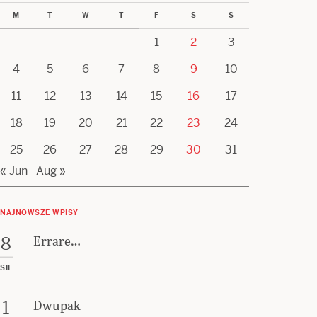
M
T
W
T
F
S
S
1
2
3
4
5
6
7
8
9
10
11
12
13
14
15
16
17
18
19
20
21
22
23
24
25
26
27
28
29
30
31
« Jun
Aug »
NAJNOWSZE WPISY
Errare…
8
SIE
Dwupak
1