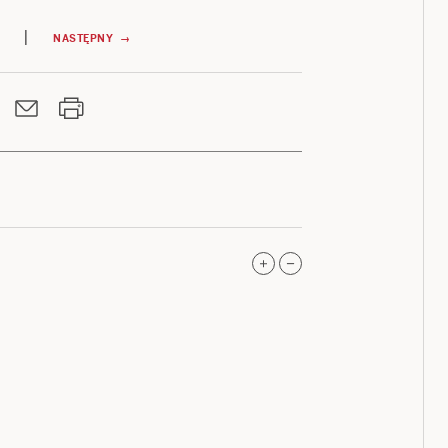
|
NASTĘPNY →