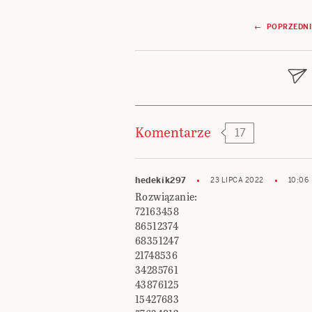
Nawigacja
← POPRZEDNI
wpisu
Komentarze
17
hedekik297
23 LIPCA 2022
10:06
Rozwiązanie:
72163458
86512374
68351247
21748536
34285761
43876125
15427683