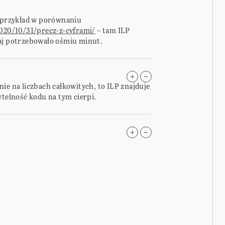
a przykład w porównaniu
2020/10/31/precz-z-cyframi/
– tam ILP
taj potrzebowało ośmiu minut.
a nie na liczbach całkowitych, to ILP znajduje
ytelność kodu na tym cierpi.