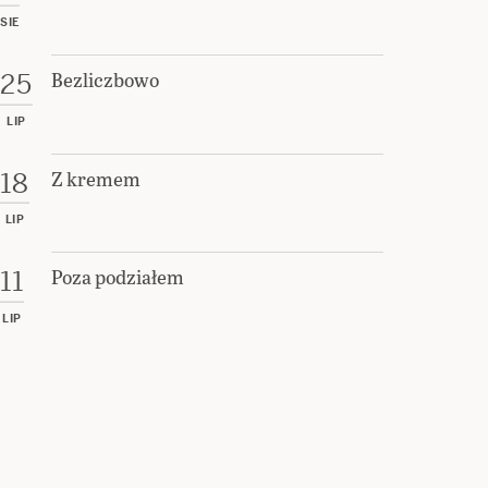
SIE
Bezliczbowo
25
LIP
Z kremem
18
LIP
Poza podziałem
11
LIP