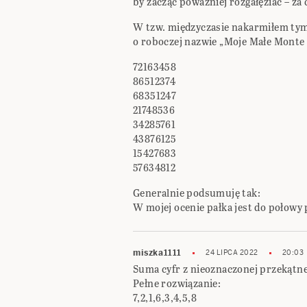
by zacząć poważniej rozgałęziać – z
W tzw. międzyczasie nakarmiłem tym
o roboczej nazwie „Moje Małe Monte C
72163458
86512374
68351247
21748536
34285761
43876125
15427683
57634812
Generalnie podsumuję tak:
W mojej ocenie pałka jest do połowy 
miszka1111
24 LIPCA 2022
20:03
Suma cyfr z nieoznaczonej przekątnej
Pełne rozwiązanie:
7,2,1,6,3,4,5,8