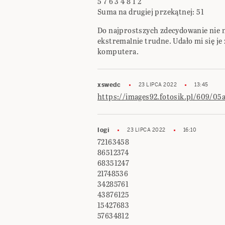
5 7 6 3 4 8 1 2
Suma na drugiej przekątnej: 51
Do najprostszych zdecydowanie nie na
ekstremalnie trudne. Udało mi się je 
komputera.
xswedc
23 LIPCA 2022
13:45
https://images92.fotosik.pl/609/05
logi
23 LIPCA 2022
16:10
72163458
86512374
68351247
21748536
34285761
43876125
15427683
57634812