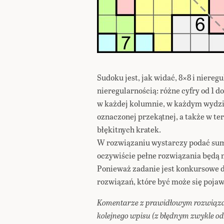
Sudoku jest, jak widać, 8×8 i niereg
nieregularnością: różne cyfry od 1 
w każdej kolumnie, w każdym wydzi
oznaczonej przekątnej, a także w te
błękitnych kratek.
W rozwiązaniu wystarczy podać sumę
oczywiście pełne rozwiązania będą mi
Ponieważ zadanie jest konkursowe do
rozwiązań, które być może się pojawi
Komentarze z prawidłowym rozwiąza
kolejnego wpisu (z błędnym zwykle od 