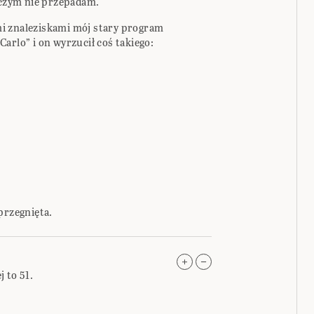
a czym nie przepadam.
i znaleziskami mój stary program
arlo” i on wyrzucił coś takiego:
przegnięta.
 to 51.