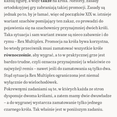
każdą figurę, a więc
także
na króla. Niestety, zasady
ortodoksyjnej gry zabraniają takiej promocji. Zasady są
jednak po to, by je łamać, więc od początków XIX w. istnieje
wariant szachów pomijający ten zakaz, co prowadzi do
pojawienia się na szachownicy przynajmniej dwóch króli.
Taka sytuacja i sam wariant zwane są nieco zabawnie i do
rymu – Rex Multiplex. Promocja na króla bywa korzystna,
bo wtedy przeciwnik musi zamatować wszystkie króle
równocześnie
, aby wygrać, a to w praktycznej grze jest
bardzo trudne, czyli oznacza przynajmniej (a właściwie co
najwyżej) remis – nawet jeśli do zamatowania są tylko dwa.
Stąd sytuacja Rex Multiplex ograniczona jest niemal
wyłącznie do wielochodówek.
Pokrewnymi zadaniami są te, w których każda ze stron
dysponuje dwoma królami, a zatem mamy dwie dwuwładze
– a do wygranej wystarcza zamatowanie tylko jednego
czarnego króla. Tak właśnie jest w poniższym zadaniu.