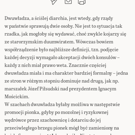
Dwuwładza, a ściślej diarchia, jest wtedy, gdy rządy
w państwie sprawują dwie osoby. Nie jest to sytuacja tak
rzadka, jak mogłoby się wydawać, choć zwykle kojarzy się
ze starorzymskim duumwiratem. Wówczas bowiem
współrządzenie było najbliższe definicji, tzn. podjęcie
każdej decyzji wymagało akceptacji dwóch konsulów –
każdy z nich miał prawo weta. Znacznie częściej
dwuwładza miała i ma charakter bardziej formalny – jedna
ze stron w różnym stopniu dominuje nad drugą, jak np.
marszałek Józef Piłsudski nad prezydentem Ignacym
Mościckim.
W szachach dwuwładza byłaby możliwa w następstwie
promocji pionka, gdyby po mozolnej i ryzykownej
wędrówce przez szachownicę i dotarciu do jej
przeciwległego brzegu pionek mógł być zamieniony na