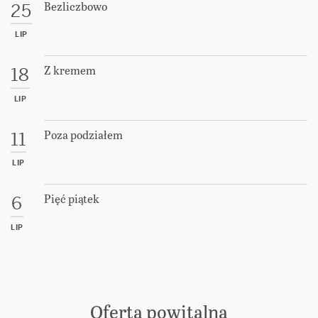
Bezliczbowo
25
LIP
Z kremem
18
LIP
Poza podziałem
11
LIP
Pięć piątek
6
LIP
Oferta powitalna