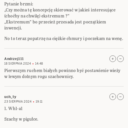
Pytanie brzmi:
„Czy można tę koncepcję skierować w jakieś interesujące
(choćby na chwilę) ekstremum ?”
„Ekstremum” bo przecież przesada jest początkiem
inwencji.
No to teraz popatrzę na ciężkie chmury i poczekam na wenę.
Andrzej111
18 SIERPNIA 2024
14:48
Pierwszym ruchem białych powinno być postawienie wieży
w lewym dolnym rogu szachownicy.
uch_ty
23 SIERPNIA 2024
19:11
1. Wh1-a1
Szachy w pigułce.