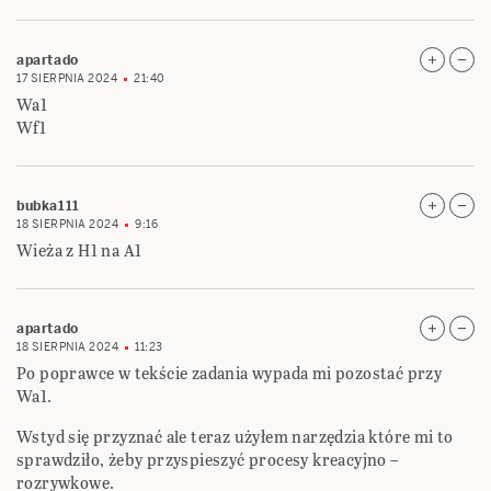
apartado
17 SIERPNIA 2024
21:40
Wa1
Wf1
bubka111
18 SIERPNIA 2024
9:16
Wieża z H1 na A1
apartado
18 SIERPNIA 2024
11:23
Po poprawce w tekście zadania wypada mi pozostać przy
Wa1.
Wstyd się przyznać ale teraz użyłem narzędzia które mi to
sprawdziło, żeby przyspieszyć procesy kreacyjno –
rozrywkowe.