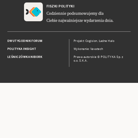
FISZKI POLITYKI
Codziennie podsumowujemy dla
Ciebie najważniejsze wydarzenia dnia.
DWUTYGODNIK FORUM
Projekt:
Cogision
,
Ładne Halo
POLITYKA INSIGHT
Wykonanie: Vavatech
LEŚNICZÓWKA NIBORK
Prawa autorskie © POLITYKA Sp. z
o.o. S.K.A.