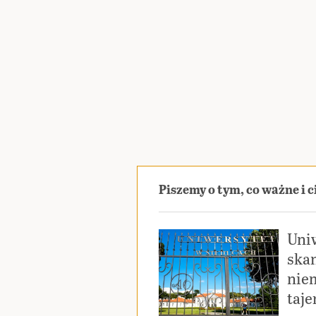
Piszemy o tym, co ważne i 
Uniw
skan
nie
taj