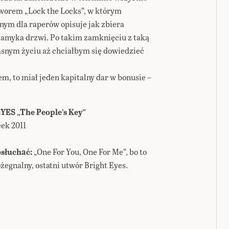
tworem „Lock the Locks”, w którym
ym dla raperów opisuje jak zbiera
 zamyka drzwi. Po takim zamknięciu z taką
asnym życiu aż chciałbym się dowiedzieć
m, to miał jeden kapitalny dar w bonusie –
ES „The People’s Key”
ek 2011
słuchać:
„One For You, One For Me”, bo to
ożegnalny, ostatni utwór Bright Eyes.