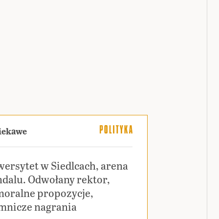
ciekawe
ersytet w Siedlcach, arena
dalu. Odwołany rektor,
moralne propozycje,
emnicze nagrania