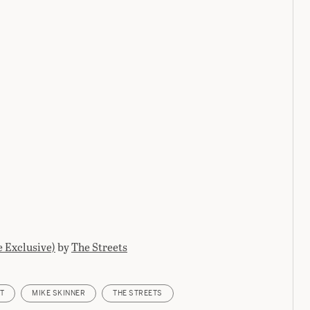
 Exclusive)
by
The Streets
T
MIKE SKINNER
THE STREETS