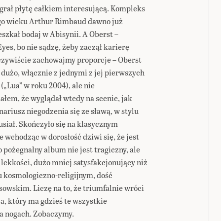
grał płytę całkiem interesującą. Kompleks
go wieku Arthur Rimbaud dawno już
eszkał bodaj w Abisynii. A Oberst –
Eyes, bo nie sądzę, żeby zaczął karierę
oczywiście zachowajmy proporcje – Oberst
 dużo, włącznie z jednymi z jej pierwszych
„Lua” w roku 2004), ale nie
łem, że wyglądał wtedy na scenie, jak
ariusz niegodzenia się ze sławą, w stylu
usiał. Skończyło się na klasycznym
wchodząc w dorosłość dziwi się, że jest
 pożegnalny album nie jest tragiczny, ale
 lekkości, dużo mniej satysfakcjonujący niż
lu kosmologiczno-religijnym, dość
wskim. Liczę na to, że triumfalnie wróci
ta, który ma gdzieś te wszystkie
na nogach. Zobaczymy.