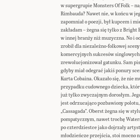
w supergrupie Monsters Of Folk – na
Rimbauda? Nawet nie, w końcu w je
zapomniał o poezji, był kupcem i mi
zakładam – żegna się tylko z Bright 
w innej branży niż muzyczna. No i 
zrobił dla niezależno-folkowej sceny
komercyjnych sukcesów singlowych (
zrewolucjonizował gatunku. Sam pisa
gdyby miał odegrać jakiś ponury scen
Kurta Cobaina. Okazało się, że nie m
przypadku cudownego dziecka, które 
już tylko zwyczajnym dorosłym. Jego
jest odrzucająco pozbawiony polotu,
„Cassagada”. Oberst żegna się w sty
pompatycznym, nawet trochę Waterso
po czterdziestce jako dojrzały artys
młodzieńcze przejścia, stoi mocno 