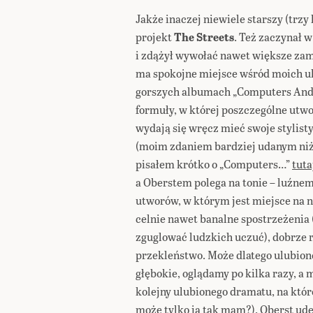
Jakże inaczej niewiele starszy (trzy
projekt
The Streets
. Też zaczynał 
i zdążył wywołać nawet większe zam
ma spokojne miejsce wśród moich ul
gorszych albumach „Computers And 
formuły, w której poszczególne utwo
wydają się wręcz mieć swoje stylis
(moim zdaniem bardziej udanym niż „
pisałem krótko o „Computers…”
tuta
a Oberstem polega na tonie – luźne
utworów, w którym jest miejsce na 
celnie nawet banalne spostrzeżenia (
zguglować ludzkich uczuć), dobrze r
przekleństwo. Może dlatego ulubion
głębokie, oglądamy po kilka razy, a 
kolejny ulubionego dramatu, na któ
może tylko ja tak mam?). Oberst ud