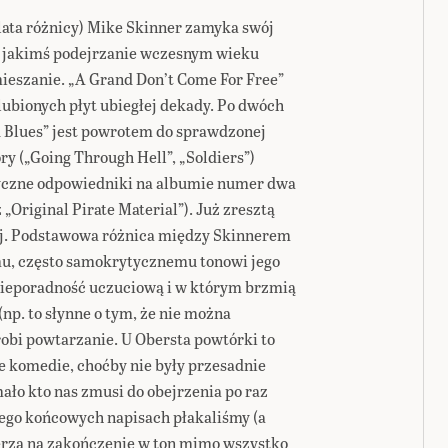
 lata różnicy) Mike Skinner zamyka swój
w jakimś podejrzanie wczesnym wieku
ieszanie. „A Grand Don’t Come For Free”
ubionych płyt ubiegłej dekady. Po dwóch
Blues” jest powrotem do sprawdzonej
ry („Going Through Hell”, „Soldiers”)
tyczne odpowiedniki na albumie numer dwa
Original Pirate Material”). Już zresztą
j
. Podstawowa różnica między Skinnerem
mu, często samokrytycznemu tonowi jego
nieporadność uczuciową i w którym brzmią
np. to słynne o tym, że nie można
obi powtarzanie. U Obersta powtórki to
e komedie, choćby nie były przesadnie
mało kto nas zmusi do obejrzenia po raz
rego końcowych napisach płakaliśmy (a
erza na zakończenie w ton mimo wszystko