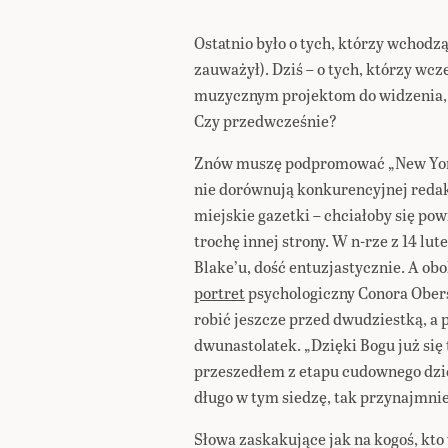
Ostatnio było o tych, którzy wchodzą
zauważył). Dziś – o tych, którzy w
muzycznym projektom do widzenia, 
Czy przedwcześnie?
Znów muszę podpromować „New York
nie dorównują konkurencyjnej redak
miejskie gazetki – chciałoby się pow
trochę innej strony. W n-rze z 14 lu
Blake’u, dość entuzjastycznie. A ob
portret
psychologiczny Conora Obers
robić jeszcze przed dwudziestką, a
dwunastolatek. „Dzięki Bogu już się 
przeszedłem z etapu cudownego dzie
długo w tym siedzę, tak przynajmniej
Słowa zaskakujące jak na kogoś, kto