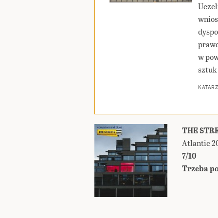
Uczel
wnios
dyspo
prawe
w pow
sztuk
KATAR
THE STRE
Atlantic 2
7/10
Trzeba po