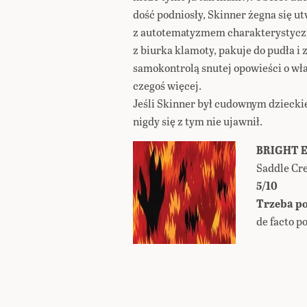
dość podniosły, Skinner żegna się u
z autotematyzmem charakterystyczn
z biurka klamoty, pakuje do pudła i
samokontrolą snutej opowieści o wł
czegoś więcej.
Jeśli Skinner był cudownym dzieckie
nigdy się z tym nie ujawnił.
BRIGHT EY
Saddle Cre
5/10
Trzeba po
de facto p