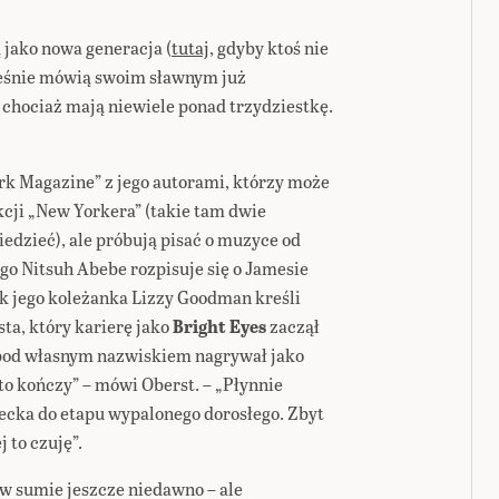
 jako nowa generacja (
tutaj
, gdyby ktoś nie
cześnie mówią swoim sławnym już
chociaż mają niewiele ponad trzydziestkę.
 Magazine” z jego autorami, którzy może
cji „New Yorkera” (takie tam dwie
iedzieć), ale próbują pisać o muzyce od
tego Nitsuh Abebe rozpisuje się o Jamesie
ok jego koleżanka Lizzy Goodman kreśli
ta, który karierę jako
Bright Eyes
zaczął
 pod własnym nazwiskiem nagrywał jako
to kończy” – mówi Oberst. – „Płynnie
cka do etapu wypalonego dorosłego. Zbyt
 to czuję”.
 w sumie jeszcze niedawno – ale