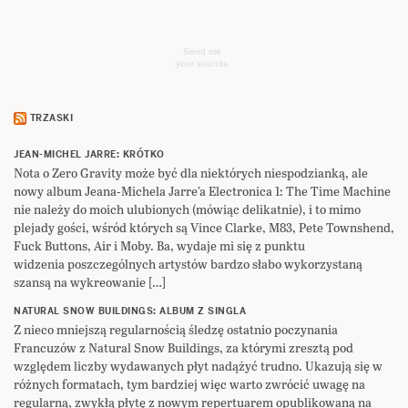
Send me
your sounds
TRZASKI
JEAN-MICHEL JARRE: KRÓTKO
Nota o Zero Gravity może być dla niektórych niespodzianką, ale
nowy album Jeana-Michela Jarre’a Electronica 1: The Time Machine
nie należy do moich ulubionych (mówiąc delikatnie), i to mimo
plejady gości, wśród których są Vince Clarke, M83, Pete Townshend,
Fuck Buttons, Air i Moby. Ba, wydaje mi się z punktu
widzenia poszczególnych artystów bardzo słabo wykorzystaną
szansą na wykreowanie […]
NATURAL SNOW BUILDINGS: ALBUM Z SINGLA
Z nieco mniejszą regularnością śledzę ostatnio poczynania
Francuzów z Natural Snow Buildings, za którymi zresztą pod
względem liczby wydawanych płyt nadążyć trudno. Ukazują się w
różnych formatach, tym bardziej więc warto zwrócić uwagę na
regularną, zwykłą płytę z nowym repertuarem opublikowaną na