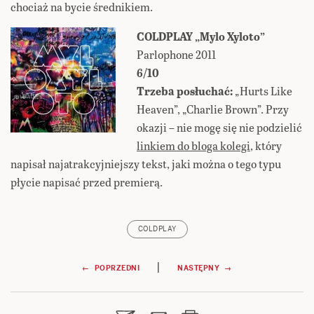
chociaż na bycie średnikiem.
COLDPLAY „Mylo Xyloto”
Parlophone 2011
6/10
Trzeba posłuchać:
„Hurts Like
Heaven”, „Charlie Brown”. Przy
okazji – nie mogę się nie podzielić
linkiem do bloga kolegi
, który
napisał najatrakcyjniejszy tekst, jaki można o tego typu
płycie napisać przed premierą.
COLDPLAY
Nawigacja
|
← POPRZEDNI
NASTĘPNY →
wpisu