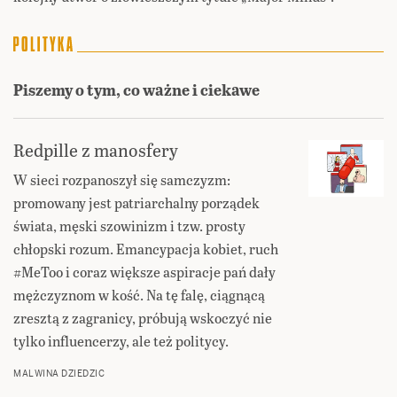
Piszemy o tym, co ważne i ciekawe
Redpille z manosfery
W sieci rozpanoszył się samczyzm:
promowany jest patriarchalny porządek
świata, męski szowinizm i tzw. prosty
chłopski rozum. Emancypacja kobiet, ruch
#MeToo i coraz większe aspiracje pań dały
mężczyznom w kość. Na tę falę, ciągnącą
zresztą z zagranicy, próbują wskoczyć nie
tylko influencerzy, ale też politycy.
MALWINA DZIEDZIC