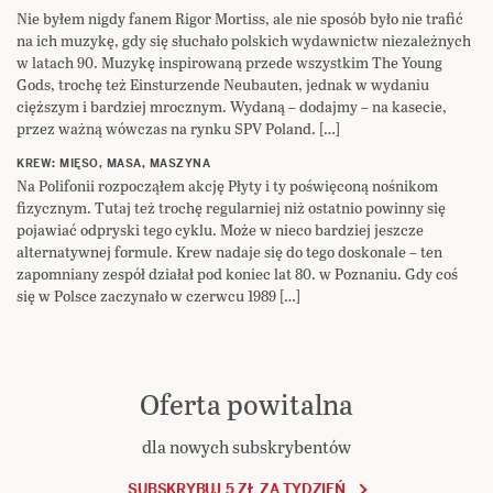
Nie byłem nigdy fanem Rigor Mortiss, ale nie sposób było nie trafić
na ich muzykę, gdy się słuchało polskich wydawnictw niezależnych
w latach 90. Muzykę inspirowaną przede wszystkim The Young
Gods, trochę też Einsturzende Neubauten, jednak w wydaniu
cięższym i bardziej mrocznym. Wydaną – dodajmy – na kasecie,
przez ważną wówczas na rynku SPV Poland. […]
KREW: MIĘSO, MASA, MASZYNA
Na Polifonii rozpocząłem akcję Płyty i ty poświęconą nośnikom
fizycznym. Tutaj też trochę regularniej niż ostatnio powinny się
pojawiać odpryski tego cyklu. Może w nieco bardziej jeszcze
alternatywnej formule. Krew nadaje się do tego doskonale – ten
zapomniany zespół działał pod koniec lat 80. w Poznaniu. Gdy coś
się w Polsce zaczynało w czerwcu 1989 […]
Oferta powitalna
dla nowych subskrybentów
SUBSKRYBUJ 5 ZŁ ZA TYDZIEŃ