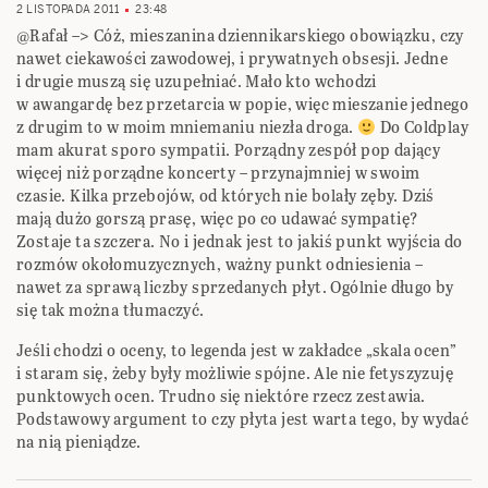
2 LISTOPADA 2011
23:48
@Rafał –> Cóż, mieszanina dziennikarskiego obowiązku, czy
nawet ciekawości zawodowej, i prywatnych obsesji. Jedne
i drugie muszą się uzupełniać. Mało kto wchodzi
w awangardę bez przetarcia w popie, więc mieszanie jednego
z drugim to w moim mniemaniu niezła droga.
Do Coldplay
mam akurat sporo sympatii. Porządny zespół pop dający
więcej niż porządne koncerty – przynajmniej w swoim
czasie. Kilka przebojów, od których nie bolały zęby. Dziś
mają dużo gorszą prasę, więc po co udawać sympatię?
Zostaje ta szczera. No i jednak jest to jakiś punkt wyjścia do
rozmów okołomuzycznych, ważny punkt odniesienia –
nawet za sprawą liczby sprzedanych płyt. Ogólnie długo by
się tak można tłumaczyć.
Jeśli chodzi o oceny, to legenda jest w zakładce „skala ocen”
i staram się, żeby były możliwie spójne. Ale nie fetyszyzuję
punktowych ocen. Trudno się niektóre rzecz zestawia.
Podstawowy argument to czy płyta jest warta tego, by wydać
na nią pieniądze.