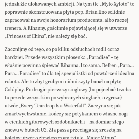
jednak źle ulokowanych ambicji. Na tym tle „Mylo Xyloto” to
poprawnie skonstruowana płyta pop. Brian Eno solidnie
zapracował na swoje honorarium producenta, albo raczej
trenera. A Rihanny, gościnnie pojawiającej się w utworze
„Princess of China”, nie należy się bać.
Zacznijmy od tego, co po kilku odsłuchach mdli coraz
bardziej. Przede wszystkim piosenka „Paradise” – tę
właśnie powinna śpiewać Rihanna. I to sama. Refren „Para…
Para… Paradise” to dla tej specjalistki od powtórzeń idealna
robota. Ale to zbyt grubymi nićmi szyty banał na płytę
Coldplay. Po drugie pierwszy singlowy (bo pojechać trzeba
tu przede wszystkim po wybranych singlach, o zgrozo)
utwór „Every Teardrop Is a Waterfall”. Zaczyna się jak
zmartwychwstanie, kończy się potykaniem o własne nogi
w cienkich gitarowych ozdobnikach i – na domiar złego –
znowu w butach U2. Zła passa przeciąga się zresztą na
kolejny utwór o złowieszczym tytule „Major Minus”.