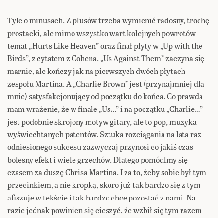
Tyle o minusach. Z plusów trzeba wymienić radosny, trochę
prostacki, ale mimo wszystko wart kolejnych powrotów
temat „Hurts Like Heaven” oraz finał płyty w „Up with the
Birds”, z cytatem z Cohena. „Us Against Them” zaczyna się
marnie, ale kończy jak na pierwszych dwóch płytach
zespołu Martina. A „Charlie Brown” jest (przynajmniej dla
mnie) satysfakcjonujący od początku do końca. Co prawda
mam wrażenie, że w finale „Us…” i na początku „Charlie…”
jest podobnie skrojony motyw gitary, ale to pop, muzyka
wyświechtanych patentów. Sztuka rozciągania na lata raz
odniesionego sukcesu zazwyczaj przynosi co jakiś czas
bolesny efekt i wiele grzechów. Dlatego pomódlmy się
czasem za duszę Chrisa Martina. I za to, żeby sobie był tym
przecinkiem, a nie kropką, skoro już tak bardzo się z tym
afiszuje w tekście i tak bardzo chce pozostać z nami. Na
razie jednak powinien się cieszyć, że wzbił się tym razem