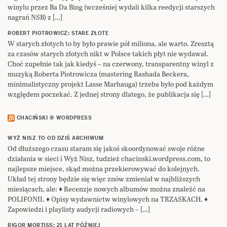
winylu przez Ba Da Bing (wcześniej wydali kilka reedycji starszych
nagrań NSB) z […]
ROBERT PIOTROWICZ: STARE ZŁOTE
W starych złotych to by było prawie pół miliona, ale warto. Zresztą
za czasów starych złotych nikt w Polsce takich płyt nie wydawał.
Choć zupełnie tak jak kiedyś – na czerwony, transparentny winyl z
muzyką Roberta Piotrowicza (mastering Rashada Beckera,
minimalistyczny projekt Lasse Marhauga) trzeba było pod każdym
względem poczekać. Z jednej strony dlatego, że publikacja się […]
CHACIŃSKI @ WORDPRESS
WYŻ NISZ TO OD DZIŚ ARCHIWUM
Od dłuższego czasu staram się jakoś skoordynować swoje różne
działania w sieci i Wyż Nisz, tudzież chacinski.wordpress.com, to
najlepsze miejsce, skąd można przekierowywać do kolejnych.
Układ tej strony będzie się więc znów zmieniał w najbliższych
miesiącach, ale: ♦ Recenzje nowych albumów można znaleźć na
POLIFONII. ♦ Opisy wydawnictw winylowych na TRZASKACH. ♦
Zapowiedzi i playlisty audycji radiowych – […]
RIGOR MORTISS: 21 LAT PÓŹNIEJ