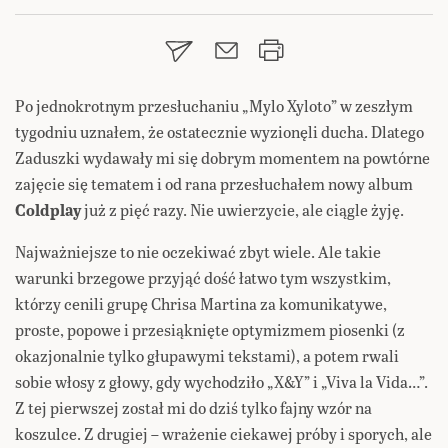
Po jednokrotnym przesłuchaniu „Mylo Xyloto” w zeszłym
tygodniu uznałem, że ostatecznie wyzionęli ducha. Dlatego
Zaduszki wydawały mi się dobrym momentem na powtórne
zajęcie się tematem i od rana przesłuchałem nowy album
Coldplay
już z pięć razy. Nie uwierzycie, ale ciągle żyję.
Najważniejsze to nie oczekiwać zbyt wiele. Ale takie
warunki brzegowe przyjąć dość łatwo tym wszystkim,
którzy cenili grupę Chrisa Martina za komunikatywe,
proste, popowe i przesiąknięte optymizmem piosenki (z
okazjonalnie tylko głupawymi tekstami), a potem rwali
sobie włosy z głowy, gdy wychodziło „X&Y” i „Viva la Vida…”.
Z tej pierwszej został mi do dziś tylko fajny wzór na
koszulce. Z drugiej – wrażenie ciekawej próby i sporych, ale