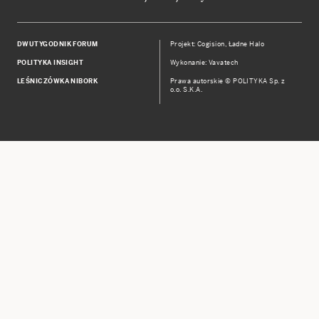
DWUTYGODNIK FORUM
Projekt:
Cogision
,
Ładne Halo
POLITYKA INSIGHT
Wykonanie: Vavatech
LEŚNICZÓWKA NIBORK
Prawa autorskie © POLITYKA Sp. z
o.o. S.K.A.