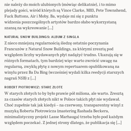
nie należy do moich ulubionych (mówiąc delikatnie), i to mimo
plejady gości, wśród których są Vince Clarke, M83, Pete Townshend,
Fuck Buttons, Air i Moby. Ba, wydaje mi się z punktu
widzenia poszczególnych artystów bardzo słabo wykorzystaną
szansą na wykreowanie […]
NATURAL SNOW BUILDINGS: ALBUM Z SINGLA
Z nieco mniejszą regularnością śledzę ostatnio poczynania
Francuzów z Natural Snow Buildings, za którymi zresztą pod
względem liczby wydawanych płyt nadążyć trudno. Ukazują się w
różnych formatach, tym bardziej więc warto zwrócić uwagę na
regularną, zwykłą płytę z nowym repertuarem opublikowaną na
winylu przez Ba Da Bing (wcześniej wydali kilka reedycji starszych
nagrań NSB) z […]
ROBERT PIOTROWICZ: STARE ZŁOTE
W starych złotych to by było prawie pół miliona, ale warto. Zresztą
za czasów starych złotych nikt w Polsce takich płyt nie wydawał.
Choć zupełnie tak jak kiedyś – na czerwony, transparentny winyl z
muzyką Roberta Piotrowicza (mastering Rashada Beckera,
minimalistyczny projekt Lasse Marhauga) trzeba było pod każdym
względem poczekać. Z jednej strony dlatego, że publikacja się […]