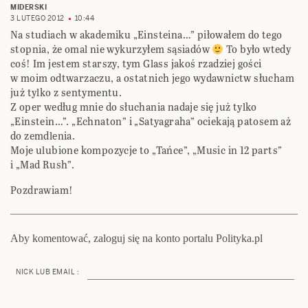
MIDERSKI
3 LUTEGO 2012
10:44
Na studiach w akademiku „Einsteina…” piłowałem do tego
stopnia, że omal nie wykurzyłem sąsiadów
To było wtedy
coś! Im jestem starszy, tym Glass jakoś rzadziej gości
w moim odtwarzaczu, a ostatnich jego wydawnictw słucham
już tylko z sentymentu.
Z oper według mnie do słuchania nadaje się już tylko
„Einstein…”. „Echnaton” i „Satyagraha” ociekają patosem aż
do zemdlenia.
Moje ulubione kompozycje to „Tańce”, „Music in 12 parts”
i „Mad Rush”.
Pozdrawiam!
Aby komentować, zaloguj się na konto portalu Polityka.pl
NICK LUB EMAIL :