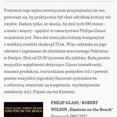
Ponieważ tego wpisu teoretycznie przynajmniej nie ma,
postaram się, by praktycznie był choć odrobinę krótszy niż
zwykle. Dodam tylko, że okazja, by dziś tych 190 minut –
a może i więcej – spędzić w towarzystwie Philipa Glassa
oczywiście jest. Dwa dni temu jako kolejny kompozytor
z wielkiej czwórki skończył 75 lat. Więc szklanka za jego
zdrowie i zapraszam do słuchania wieczornego Nokturnu
w Dwójce. Dziś od 23.00 życzenia dla jubilata. Będą prawie
wszystkie wątpliwości dotyczące Glassa (soundtracki,
masowa produkcja, rozrzedzanie pomysłów itd.) i pewnie
prawie wszystkie jego atuty (łączenie syntezatorów
z orkiestrą, otwartość na kooperacje, wychowywanie
młodzieży itd.). Pojawi się też Einstein.
PHILIP GLASS / ROBERT
WILSON „Einstein on the Beach”
Nonesuch 1993/2012