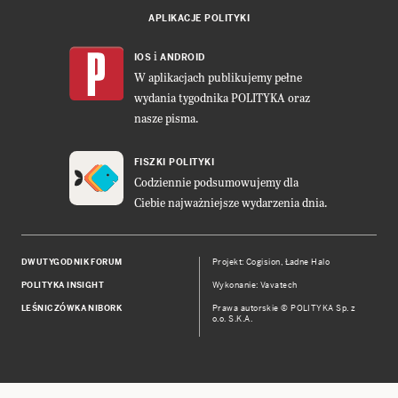
APLIKACJE POLITYKI
i
IOS
ANDROID
W aplikacjach publikujemy pełne
wydania tygodnika POLITYKA oraz
nasze pisma.
FISZKI POLITYKI
Codziennie podsumowujemy dla
Ciebie najważniejsze wydarzenia dnia.
DWUTYGODNIK FORUM
Projekt:
Cogision
,
Ładne Halo
POLITYKA INSIGHT
Wykonanie: Vavatech
LEŚNICZÓWKA NIBORK
Prawa autorskie © POLITYKA Sp. z
o.o. S.K.A.