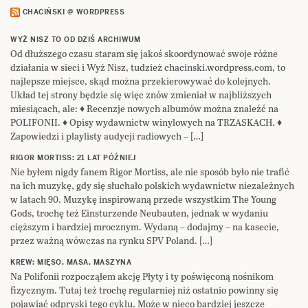
CHACIŃSKI @ WORDPRESS
WYŻ NISZ TO OD DZIŚ ARCHIWUM
Od dłuższego czasu staram się jakoś skoordynować swoje różne
działania w sieci i Wyż Nisz, tudzież chacinski.wordpress.com, to
najlepsze miejsce, skąd można przekierowywać do kolejnych.
Układ tej strony będzie się więc znów zmieniał w najbliższych
miesiącach, ale: ♦ Recenzje nowych albumów można znaleźć na
POLIFONII. ♦ Opisy wydawnictw winylowych na TRZASKACH. ♦
Zapowiedzi i playlisty audycji radiowych – […]
RIGOR MORTISS: 21 LAT PÓŹNIEJ
Nie byłem nigdy fanem Rigor Mortiss, ale nie sposób było nie trafić
na ich muzykę, gdy się słuchało polskich wydawnictw niezależnych
w latach 90. Muzykę inspirowaną przede wszystkim The Young
Gods, trochę też Einsturzende Neubauten, jednak w wydaniu
cięższym i bardziej mrocznym. Wydaną – dodajmy – na kasecie,
przez ważną wówczas na rynku SPV Poland. […]
KREW: MIĘSO, MASA, MASZYNA
Na Polifonii rozpocząłem akcję Płyty i ty poświęconą nośnikom
fizycznym. Tutaj też trochę regularniej niż ostatnio powinny się
pojawiać odpryski tego cyklu. Może w nieco bardziej jeszcze