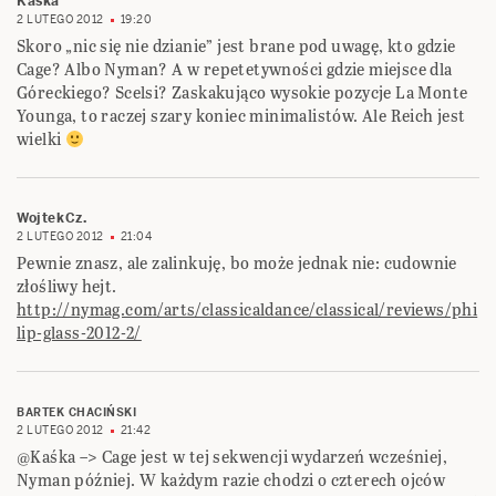
Kaśka
2 LUTEGO 2012
19:20
Skoro „nic się nie dzianie” jest brane pod uwagę, kto gdzie
Cage? Albo Nyman? A w repetetywności gdzie miejsce dla
Góreckiego? Scelsi? Zaskakująco wysokie pozycje La Monte
Younga, to raczej szary koniec minimalistów. Ale Reich jest
wielki
WojtekCz.
2 LUTEGO 2012
21:04
Pewnie znasz, ale zalinkuję, bo może jednak nie: cudownie
złośliwy hejt.
http://nymag.com/arts/classicaldance/classical/reviews/phi
lip-glass-2012-2/
BARTEK CHACIŃSKI
2 LUTEGO 2012
21:42
@Kaśka –> Cage jest w tej sekwencji wydarzeń wcześniej,
Nyman później. W każdym razie chodzi o czterech ojców