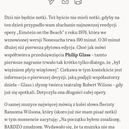
Dziś nie będzie notki. Też byście nie mieli notki, gdyby na
ten dzień przypadło wam słuchanie najnowszej reedycji
opery „Einstein on the Beach” z roku 1976, która we
wznowionej wersji Nonesucha trwa 190 minut. O 30 minut
dłużej niż pierwsza płytowa edycja. Choć jak mówi
współtwórca przedsięwzięcia
Philip Glass
– tamto
pierwsze nagranie trwało tak krótko tylko dlatego, że „był
więźniem płyty winylowej”. Ciekawa w tym kontekście jest
informacja o pierwszej decyzji, jaką podjęli współautorzy
dzieła – Glass i słynny twórca teatralny Robert Wilson – gdy
już się spotkali. Dotyczyła ona długości całej opery.
O samej muzyce najwięcej mówią z kolei słowa flecisty
Ransoma Wilsona, który (skoro już nie mam pisać notki)
w tym momencie zacytuję: „Na początku byłem znudzony,
BARDZO znudzony. Wydawało się, że ta muzyka nie ma