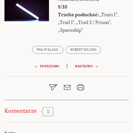
9/10
Trzeba posłuchać:
„Train 1”,
„Trail 1”, „Trail 2 / Prison”,
„Spaceship”
PHILIP GLASS
ROBERT WILSON
Nawigacja
|
← POPRZEDNI
NASTĘPNY →
wpisu
Komentarze
5