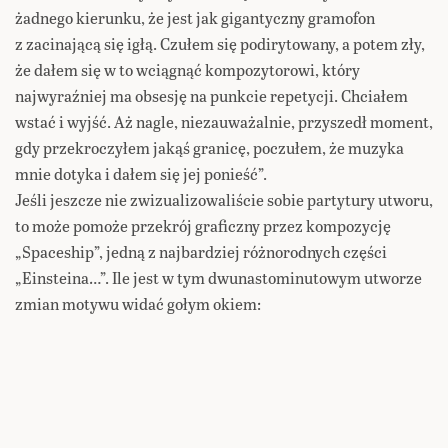
żadnego kierunku, że jest jak gigantyczny gramofon
z zacinającą się igłą. Czułem się podirytowany, a potem zły,
że dałem się w to wciągnąć kompozytorowi, który
najwyraźniej ma obsesję na punkcie repetycji. Chciałem
wstać i wyjść. Aż nagle, niezauważalnie, przyszedł moment,
gdy przekroczyłem jakąś granicę, poczułem, że muzyka
mnie dotyka i dałem się jej ponieść”.
Jeśli jeszcze nie zwizualizowaliście sobie partytury utworu,
to może pomoże przekrój graficzny przez kompozycję
„Spaceship”, jedną z najbardziej różnorodnych części
„Einsteina…”. Ile jest w tym dwunastominutowym utworze
zmian motywu widać gołym okiem: