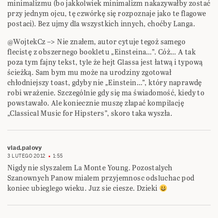
minimalizmu (bo jakkolwiek minimalizm nakazywałby zostać
przy jednym ojcu, tę czwórkę się rozpoznaje jako te flagowe
postaci). Bez ujmy dla wszystkich innych, choćby Langa.
@WojtekCz –> Nie znałem, autor cytuje tegoż samego
flecistę z obszernego bookletu „Einsteina…”. Cóż… A tak
poza tym fajny tekst, tyle że hejt Glassa jest łatwą i typową
ścieżką. Sam bym mu może na urodziny zgotował
chłodniejszy toast, gdyby nie „Einstein…”, który naprawdę
robi wrażenie. Szczególnie gdy się ma świadomość, kiedy to
powstawało. Ale koniecznie muszę złapać kompilację
„Classical Music for Hipsters”, skoro taka wyszła.
vlad.palovy
3 LUTEGO 2012
1:55
Nigdy nie slyszalem La Monte Young. Pozostalych
Szanownych Panow mialem przyjemnosc odsluchac pod
koniec ubieglego wieku. Juz sie ciesze. Dzieki