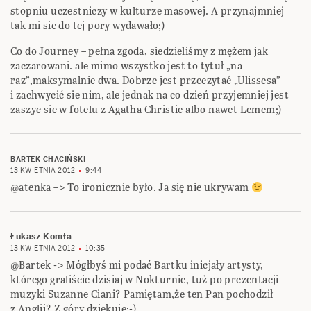
stopniu uczestniczy w kulturze masowej. A przynajmniej
tak mi sie do tej pory wydawało;)
Co do Journey – pełna zgoda, siedzieliśmy z mężem jak
zaczarowani. ale mimo wszystko jest to tytuł „na
raz”,maksymalnie dwa. Dobrze jest przeczytać „Ulissesa”
i zachwycić sie nim, ale jednak na co dzień przyjemniej jest
zaszyc sie w fotelu z Agatha Christie albo nawet Lemem;)
BARTEK CHACIŃSKI
13 KWIETNIA 2012
9:44
@atenka –> To ironicznie było. Ja się nie ukrywam
Łukasz Komła
13 KWIETNIA 2012
10:35
@Bartek -> Mógłbyś mi podać Bartku inicjały artysty,
którego graliście dzisiaj w Nokturnie, tuż po prezentacji
muzyki Suzanne Ciani? Pamiętam,że ten Pan pochodził
z Anglii? Z góry dziękuję:-)