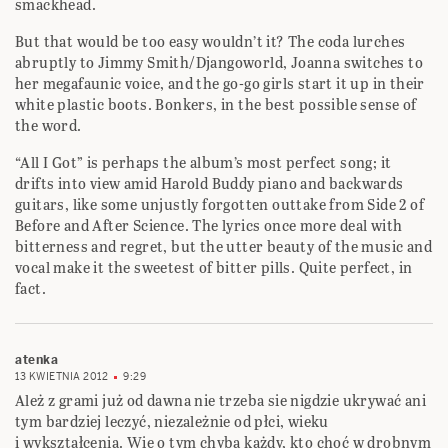
smackhead.
But that would be too easy wouldn’t it? The coda lurches
abruptly to Jimmy Smith/Djangoworld, Joanna switches to
her megafaunic voice, and the go-go girls start it up in their
white plastic boots. Bonkers, in the best possible sense of
the word.
“All I Got” is perhaps the album’s most perfect song; it
drifts into view amid Harold Buddy piano and backwards
guitars, like some unjustly forgotten outtake from Side 2 of
Before and After Science. The lyrics once more deal with
bitterness and regret, but the utter beauty of the music and
vocal make it the sweetest of bitter pills. Quite perfect, in
fact.
atenka
13 KWIETNIA 2012
9:29
Ależ z grami już od dawna nie trzeba sie nigdzie ukrywać ani
tym bardziej leczyć, niezależnie od płci, wieku
i wykształcenia. Wie o tym chyba każdy, kto choć w drobnym