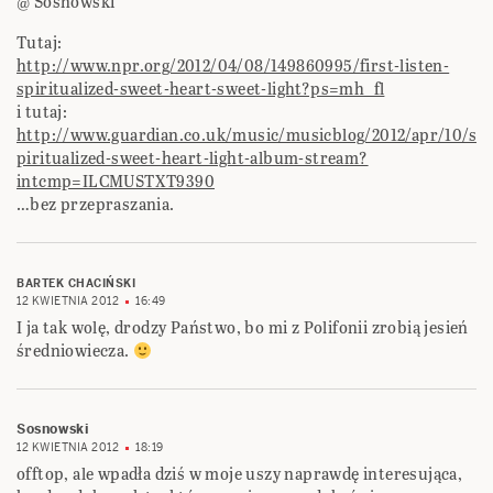
@ Sosnowski
Tutaj:
http://www.npr.org/2012/04/08/149860995/first-listen-
spiritualized-sweet-heart-sweet-light?ps=mh_fl
i tutaj:
http://www.guardian.co.uk/music/musicblog/2012/apr/10/s
piritualized-sweet-heart-light-album-stream?
intcmp=ILCMUSTXT9390
…bez przepraszania.
BARTEK CHACIŃSKI
12 KWIETNIA 2012
16:49
I ja tak wolę, drodzy Państwo, bo mi z Polifonii zrobią jesień
średniowiecza.
Sosnowski
12 KWIETNIA 2012
18:19
offtop, ale wpadła dziś w moje uszy naprawdę interesująca,