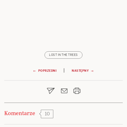
LOST IN THE TREES
Nawigacja
|
← POPRZEDNI
NASTĘPNY →
wpisu
Komentarze
10