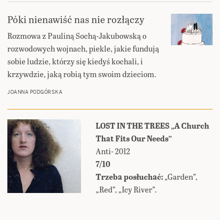
Póki nienawiść nas nie rozłączy
Rozmowa z Pauliną Sochą-Jakubowską o
rozwodowych wojnach, piekle, jakie fundują
sobie ludzie, którzy się kiedyś kochali, i
krzywdzie, jaką robią tym swoim dzieciom.
JOANNA PODGÓRSKA
LOST IN THE TREES „A Church
That Fits Our Needs”
Anti- 2012
7/10
Trzeba posłuchać:
„Garden”,
„Red”, „Icy River”.