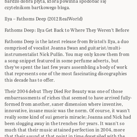
bardzo dobra płyta, która powinna spodobać się
czytelnikom bartkowego bloga.
Ilya – Fathoms Deep (2012 RealWorld)
Fathoms Deep: Ilya Get Back to Where They Weren’t Before
Fathoms Deep is the latest release from Bristol’s Ilya, a duo
comprised of vocalist Joanna Swan and guitarist/multi-
instrumentalist Nick Pullin. You may only know them from
a song-snippet featured in some perfume adverts, but
they’ve spent the last few years assembling a body of work
that represents one of the most fascinating discographies
this decade has to offer.
Their 2004 debut They Died For Beauty was one of those
embarrassments of riches that seemed to have arrived fully-
formed from another, saner dimension where inventive,
innovative, insane music was the norm. Of course, it wasn’t
really some kind of sui generis miracle; Joanna and Nick had
been slogging away in the trenches for years. It wasn’t so
much that their music attained perfection in 2004, more
that their sound at that point in time dovetailed with the