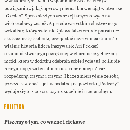
w znakomitym „Red” i wspomniane Arcade Fire (w
powiązaniu z jakąś operową niemal konwencją) w utworze
„Garden”. Sporo niezłych aranżacji smyczkowych na
wieloosobowy zespół. A przede wszystkim elastycznego
wokalistę, który świetnie śpiewa falsetem, ale potrafi też
skutecznie tę technikę przeplatać niższymi partiami. To
właśnie historia lidera (nazywa się Ari Peckar)
o samobójstwie jego pogrążonej w chorobie psychicznej
matki, która w dodatku odebrała sobie życie tuż po ślubie
Ariego, napędza ten album od strony emocji. A raz
rozpędzony, trzyma i trzyma. I każe zmierzyć się ze sobą
jeszcze raz, choć – jak w podatnej na powtórki „Podróży” –
wydaje się to z pozoru czymś zupełnie irracjonalnym.
Piszemy o tym, co ważne i ciekawe