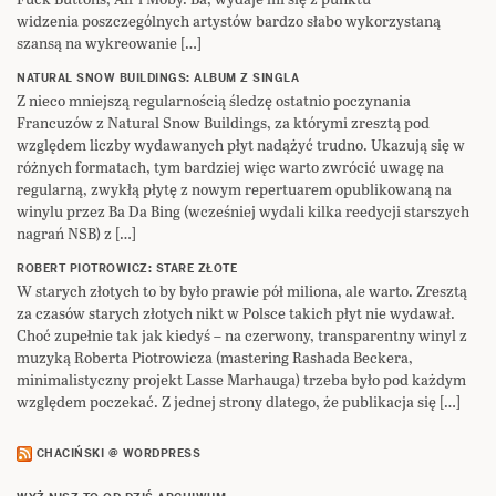
widzenia poszczególnych artystów bardzo słabo wykorzystaną
szansą na wykreowanie […]
NATURAL SNOW BUILDINGS: ALBUM Z SINGLA
Z nieco mniejszą regularnością śledzę ostatnio poczynania
Francuzów z Natural Snow Buildings, za którymi zresztą pod
względem liczby wydawanych płyt nadążyć trudno. Ukazują się w
różnych formatach, tym bardziej więc warto zwrócić uwagę na
regularną, zwykłą płytę z nowym repertuarem opublikowaną na
winylu przez Ba Da Bing (wcześniej wydali kilka reedycji starszych
nagrań NSB) z […]
ROBERT PIOTROWICZ: STARE ZŁOTE
W starych złotych to by było prawie pół miliona, ale warto. Zresztą
za czasów starych złotych nikt w Polsce takich płyt nie wydawał.
Choć zupełnie tak jak kiedyś – na czerwony, transparentny winyl z
muzyką Roberta Piotrowicza (mastering Rashada Beckera,
minimalistyczny projekt Lasse Marhauga) trzeba było pod każdym
względem poczekać. Z jednej strony dlatego, że publikacja się […]
CHACIŃSKI @ WORDPRESS