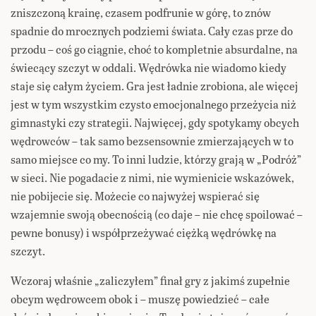
zniszczoną krainę, czasem podfrunie w górę, to znów
spadnie do mrocznych podziemi świata. Cały czas prze do
przodu – coś go ciągnie, choć to kompletnie absurdalne, na
świecący szczyt w oddali. Wędrówka nie wiadomo kiedy
staje się całym życiem. Gra jest ładnie zrobiona, ale więcej
jest w tym wszystkim czysto emocjonalnego przeżycia niż
gimnastyki czy strategii. Najwięcej, gdy spotykamy obcych
wędrowców – tak samo bezsensownie zmierzających w to
samo miejsce co my. To inni ludzie, którzy grają w „Podróż”
w sieci. Nie pogadacie z nimi, nie wymienicie wskazówek,
nie pobijecie się. Możecie co najwyżej wspierać się
wzajemnie swoją obecnością (co daje – nie chcę spoilować –
pewne bonusy) i współprzeżywać ciężką wędrówkę na
szczyt.
Wczoraj właśnie „zaliczyłem” finał gry z jakimś zupełnie
obcym wędrowcem obok i – muszę powiedzieć – całe