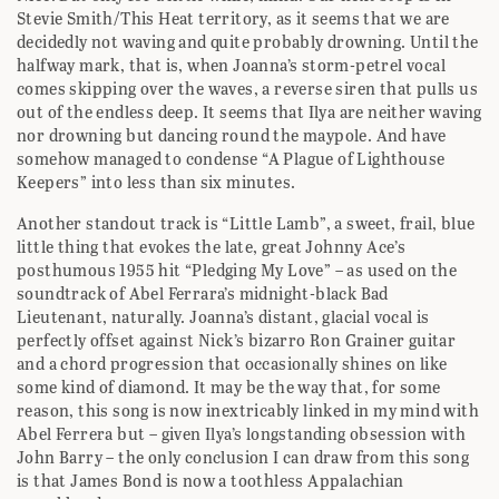
Stevie Smith/This Heat territory, as it seems that we are
decidedly not waving and quite probably drowning. Until the
halfway mark, that is, when Joanna’s storm-petrel vocal
comes skipping over the waves, a reverse siren that pulls us
out of the endless deep. It seems that Ilya are neither waving
nor drowning but dancing round the maypole. And have
somehow managed to condense “A Plague of Lighthouse
Keepers” into less than six minutes.
Another standout track is “Little Lamb”, a sweet, frail, blue
little thing that evokes the late, great Johnny Ace’s
posthumous 1955 hit “Pledging My Love” – as used on the
soundtrack of Abel Ferrara’s midnight-black Bad
Lieutenant, naturally. Joanna’s distant, glacial vocal is
perfectly offset against Nick’s bizarro Ron Grainer guitar
and a chord progression that occasionally shines on like
some kind of diamond. It may be the way that, for some
reason, this song is now inextricably linked in my mind with
Abel Ferrera but – given Ilya’s longstanding obsession with
John Barry – the only conclusion I can draw from this song
is that James Bond is now a toothless Appalachian