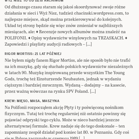
WYŻ NISZ TO OD DZIŚ ARCHIWUM
Od dłuższego czasu staram się jakoś skoordynować swoje różne
działania w sieci i Wyż Nisz, tudzież chacinski.wordpress.com, to
najlepsze miejsce, skąd można przekierowywać do kolejnych.
Układ tej strony będzie się więc znów zmieniał w najbliższych
miesiącach, ale: ♦ Recenzje nowych albumów można znaleźć na
POLIFONII. ♦ Opisy wydawnictw winylowych na TRZASKACH. ♦
Zapowiedzi i playlisty audycji radiowych – […]
RIGOR MORTISS: 21 LAT PÓŹNIEJ
Nie byłem nigdy fanem Rigor Mortiss, ale nie sposób było nie trafić
na ich muzykę, gdy się słuchało polskich wydawnictw niezależnych
w latach 90. Muzykę inspirowaną przede wszystkim The Young
Gods, trochę też Einsturzende Neubauten, jednak w wydaniu
cięższym i bardziej mrocznym. Wydaną – dodajmy – na kasecie,
przez ważną wówczas na rynku SPV Poland. […]
KREW: MIĘSO, MASA, MASZYNA
Na Polifonii rozpocząłem akcję Płyty i ty poświęconą nośnikom
fizycznym. Tutaj też trochę regularniej niż ostatnio powinny się
pojawiać odpryski tego cyklu. Może w nieco bardziej jeszcze
alternatywnej formule. Krew nadaje się do tego doskonale – ten
zapomniany zespół działał pod koniec lat 80. w Poznaniu. Gdy coś
się w Polsce zaczynało w czerwcu 1989 […]