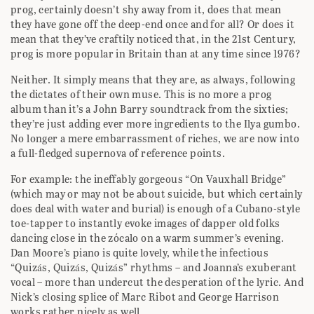
prog, certainly doesn’t shy away from it, does that mean
they have gone off the deep-end once and for all? Or does it
mean that they’ve craftily noticed that, in the 21st Century,
prog is more popular in Britain than at any time since 1976?
Neither. It simply means that they are, as always, following
the dictates of their own muse. This is no more a prog
album than it’s a John Barry soundtrack from the sixties;
they’re just adding ever more ingredients to the Ilya gumbo.
No longer a mere embarrassment of riches, we are now into
a full-fledged supernova of reference points.
For example: the ineffably gorgeous “On Vauxhall Bridge”
(which may or may not be about suicide, but which certainly
does deal with water and burial) is enough of a Cubano-style
toe-tapper to instantly evoke images of dapper old folks
dancing close in the zócalo on a warm summer’s evening.
Dan Moore’s piano is quite lovely, while the infectious
“Quizás, Quizás, Quizás” rhythms – and Joanna’s exuberant
vocal – more than undercut the desperation of the lyric. And
Nick’s closing splice of Marc Ribot and George Harrison
works rather nicely as well.