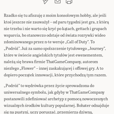
Rzadko się tu afiszuję z moim konsolowym hobby, ale jeśli
ktoś jeszcze nie zauważył – od paru tygodni jest gra, z którą
nie trzeba i nie warto się kryć po kątach, gettach i grupach
wsparcia, bo stanowczo odstaje od świata rozrywki wideo
zdominowanego przez n-te wersje „Call of Duty”. To
„Podróż”. Już za samo spolszczenie tytułowego „Journey”,
które w świecie angielskich tytułów jest ewenementem,
należą się brawa firmie ThatGameCompany, autorom
niezłego „Flower” – innej zaskakującej i offowej gry. A to
dopiero początek innowacji, które przychodzą tym razem.
„Podróż” to wędrówka przez życie sprowadzona do
uniwersalnego symbolu, jak gdyby w ThatGameCompany
postanowili zdefiniować archetyp z pomocą nowoczesnych
wizualnych środków kultury popularnej. Bohater odnajduje
się na pustyni, uczy poruszać, przemierza dziwną,