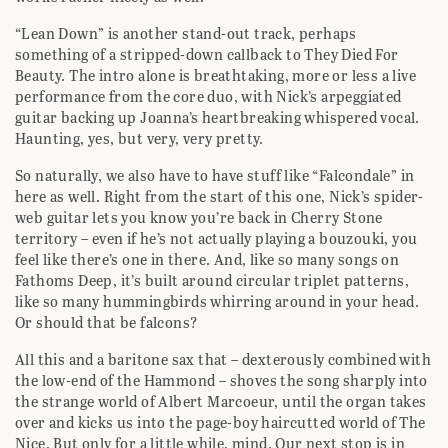
“Lean Down” is another stand-out track, perhaps
something of a stripped-down callback to They Died For
Beauty. The intro alone is breathtaking, more or less a live
performance from the core duo, with Nick’s arpeggiated
guitar backing up Joanna’s heartbreaking whispered vocal.
Haunting, yes, but very, very pretty.
So naturally, we also have to have stuff like “Falcondale” in
here as well. Right from the start of this one, Nick’s spider-
web guitar lets you know you’re back in Cherry Stone
territory – even if he’s not actually playing a bouzouki, you
feel like there’s one in there. And, like so many songs on
Fathoms Deep, it’s built around circular triplet patterns,
like so many hummingbirds whirring around in your head.
Or should that be falcons?
All this and a baritone sax that – dexterously combined with
the low-end of the Hammond – shoves the song sharply into
the strange world of Albert Marcoeur, until the organ takes
over and kicks us into the page-boy haircutted world of The
Nice. But only for a little while, mind. Our next stop is in