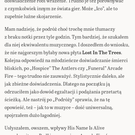
doświadczenie robi wrażenie. Trudno je też porównywać
z czymkolwiek innym ze świata gier. Może „Ico”, ale to
zupełnie luźne skojarzenie.
Mam nadzieję, że podróż choć trochę mnie tłumaczy
z braku notki przez tyle godzin. Tym bardziej, że szukałem
dla niej ekwiwalentu muzycznego. I doszedłem do wniosku,
że nie najgorszym byłaby nowa płyta
Lost In The Trees
.
Kolejna odpowiedź na młodzieńcze doświadczanie śmierci
bliskich, po „Hospice” The Antlers czy „Funeral” Arcade
Fire – tego trudno nie zauważyć. Stylistycznie daleko, ale
jak zbieżne doświadczenia. Dlatego na początku ją
odrzuciłem jako dowód egzaltacji i podążania przetartą
ścieżką. Ale nastrój po „Podróży” sprawia, że na tę
opowieść, też – jak to w muzyce – dość uniwersalną,
spojrzałem dużo łagodniej.
Usłyszałem, owszem, wpływy His Name Is Alive