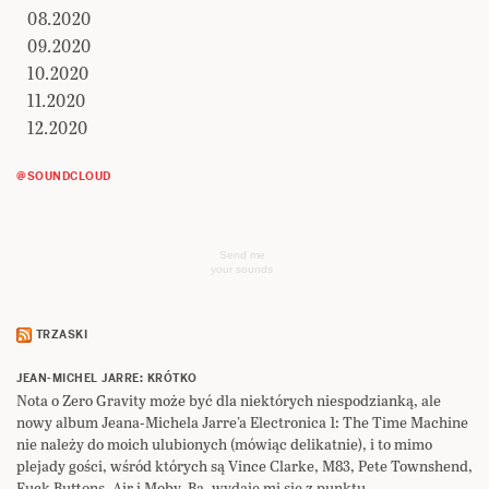
08.2020
09.2020
10.2020
11.2020
12.2020
@SOUNDCLOUD
Send me
your sounds
TRZASKI
JEAN-MICHEL JARRE: KRÓTKO
Nota o Zero Gravity może być dla niektórych niespodzianką, ale
nowy album Jeana-Michela Jarre’a Electronica 1: The Time Machine
nie należy do moich ulubionych (mówiąc delikatnie), i to mimo
plejady gości, wśród których są Vince Clarke, M83, Pete Townshend,
Fuck Buttons, Air i Moby. Ba, wydaje mi się z punktu