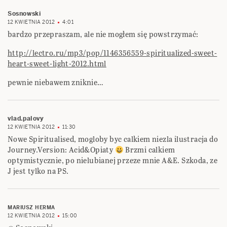
Sosnowski
12 KWIETNIA 2012
4:01
bardzo przepraszam, ale nie mogłem się powstrzymać:
http://lectro.ru/mp3/pop/1146356559-spiritualized-sweet-
heart-sweet-light-2012.html
pewnie niebawem zniknie…
vlad.palovy
12 KWIETNIA 2012
11:30
Nowe Spiritualised, mogloby byc calkiem niezla ilustracja do
Journey.Version: Acid&Opiaty
Brzmi calkiem
optymistycznie, po nielubianej przeze mnie A&E. Szkoda, ze
J jest tylko na PS.
MARIUSZ HERMA
12 KWIETNIA 2012
15:00