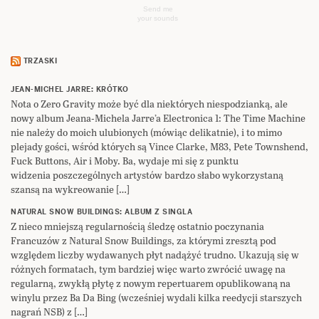
Send me
your sounds
TRZASKI
JEAN-MICHEL JARRE: KRÓTKO
Nota o Zero Gravity może być dla niektórych niespodzianką, ale
nowy album Jeana-Michela Jarre’a Electronica 1: The Time Machine
nie należy do moich ulubionych (mówiąc delikatnie), i to mimo
plejady gości, wśród których są Vince Clarke, M83, Pete Townshend,
Fuck Buttons, Air i Moby. Ba, wydaje mi się z punktu
widzenia poszczególnych artystów bardzo słabo wykorzystaną
szansą na wykreowanie […]
NATURAL SNOW BUILDINGS: ALBUM Z SINGLA
Z nieco mniejszą regularnością śledzę ostatnio poczynania
Francuzów z Natural Snow Buildings, za którymi zresztą pod
względem liczby wydawanych płyt nadążyć trudno. Ukazują się w
różnych formatach, tym bardziej więc warto zwrócić uwagę na
regularną, zwykłą płytę z nowym repertuarem opublikowaną na
winylu przez Ba Da Bing (wcześniej wydali kilka reedycji starszych
nagrań NSB) z […]