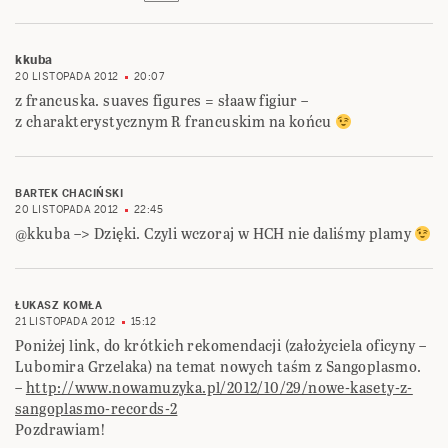
kkuba
20 LISTOPADA 2012
20:07
z francuska. suaves figures = słaaw figiur –
z charakterystycznym R francuskim na końcu
BARTEK CHACIŃSKI
20 LISTOPADA 2012
22:45
@kkuba –> Dzięki. Czyli wczoraj w HCH nie daliśmy plamy
ŁUKASZ KOMŁA
21 LISTOPADA 2012
15:12
Poniżej link, do krótkich rekomendacji (założyciela oficyny –
Lubomira Grzelaka) na temat nowych taśm z Sangoplasmo.
–
http://www.nowamuzyka.pl/2012/10/29/nowe-kasety-z-
sangoplasmo-records-2
Pozdrawiam!