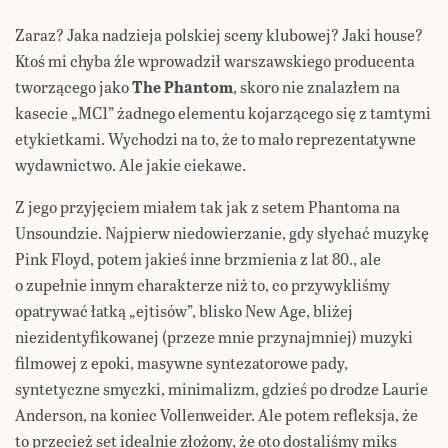
Zaraz? Jaka nadzieja polskiej sceny klubowej? Jaki house?
Ktoś mi chyba źle wprowadził warszawskiego producenta
tworzącego jako
The Phantom
, skoro nie znalazłem na
kasecie „MC1” żadnego elementu kojarzącego się z tamtymi
etykietkami. Wychodzi na to, że to mało reprezentatywne
wydawnictwo. Ale jakie ciekawe.
Z jego przyjęciem miałem tak jak z setem Phantoma na
Unsoundzie. Najpierw niedowierzanie, gdy słychać muzykę
Pink Floyd, potem jakieś inne brzmienia z lat 80., ale
o zupełnie innym charakterze niż to, co przywykliśmy
opatrywać łatką „ejtisów”, blisko New Age, bliżej
niezidentyfikowanej (przeze mnie przynajmniej) muzyki
filmowej z epoki, masywne syntezatorowe pady,
syntetyczne smyczki, minimalizm, gdzieś po drodze Laurie
Anderson, na koniec Vollenweider. Ale potem refleksja, że
to przecież set idealnie złożony, że oto dostaliśmy miks