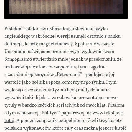
Podobno redaktorzy oxfordzkiego słownika języka
angielskiego w skróconej wersji usunęli ostatnio z banku
definicji „kasetę magnetofonową”. Spotkanie w czasie
Unsoundu poświęcone premierowym wydawnictwom
Sangoplasmo
utwierdziło mnie jednak w przekonaniu, że
im bardziej się o kasecie zapomina, tym – zgodnie
z zasadami opisanymi w „Retromanii” – podbija się jej
wartość jako nośnika spoza komercyjnego rynku. I tym
większą otoczkę romantyzmu będą miały działania
wytwórni takich jak ta wrocławska, prezentująca nowe
tytuły w bardzo krótkich seriach już od dwóch lat. Pisałem
o tym w bieżącej „Polityce” papierowej, na www tekst jest
tutaj
. A poniżej załącznik-uzupełnienie. Czyli trzy kasety
polskich wykonawców, które cały czas można jeszcze kupić