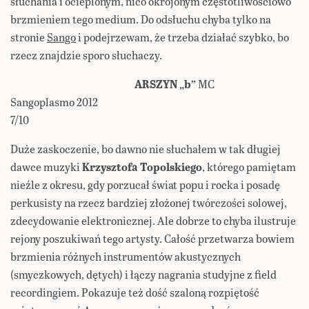
słuchania i ocieplonym, nico okrojonym częstotliwościowo
brzmieniem tego medium. Do odsłuchu chyba tylko na
stronie
Sango
i podejrzewam, że trzeba działać szybko, bo
rzecz znajdzie sporo słuchaczy.
ARSZYN „b”
MC
Sangoplasmo 2012
7/10
Duże zaskoczenie, bo dawno nie słuchałem w tak długiej
dawce muzyki
Krzysztofa Topolskiego
, którego pamiętam
nieźle z okresu, gdy porzucał świat popu i rocka i posadę
perkusisty na rzecz bardziej złożonej twórczości solowej,
zdecydowanie elektronicznej. Ale dobrze to chyba ilustruje
rejony poszukiwań tego artysty. Całość przetwarza bowiem
brzmienia różnych instrumentów akustycznych
(smyczkowych, dętych) i łączy nagrania studyjne z field
recordingiem. Pokazuje też dość szaloną rozpiętość