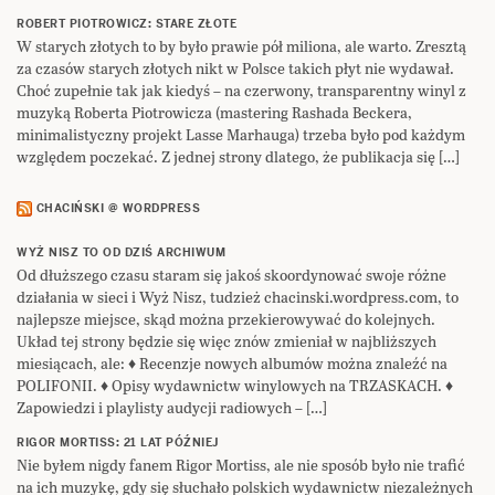
ROBERT PIOTROWICZ: STARE ZŁOTE
W starych złotych to by było prawie pół miliona, ale warto. Zresztą
za czasów starych złotych nikt w Polsce takich płyt nie wydawał.
Choć zupełnie tak jak kiedyś – na czerwony, transparentny winyl z
muzyką Roberta Piotrowicza (mastering Rashada Beckera,
minimalistyczny projekt Lasse Marhauga) trzeba było pod każdym
względem poczekać. Z jednej strony dlatego, że publikacja się […]
CHACIŃSKI @ WORDPRESS
WYŻ NISZ TO OD DZIŚ ARCHIWUM
Od dłuższego czasu staram się jakoś skoordynować swoje różne
działania w sieci i Wyż Nisz, tudzież chacinski.wordpress.com, to
najlepsze miejsce, skąd można przekierowywać do kolejnych.
Układ tej strony będzie się więc znów zmieniał w najbliższych
miesiącach, ale: ♦ Recenzje nowych albumów można znaleźć na
POLIFONII. ♦ Opisy wydawnictw winylowych na TRZASKACH. ♦
Zapowiedzi i playlisty audycji radiowych – […]
RIGOR MORTISS: 21 LAT PÓŹNIEJ
Nie byłem nigdy fanem Rigor Mortiss, ale nie sposób było nie trafić
na ich muzykę, gdy się słuchało polskich wydawnictw niezależnych