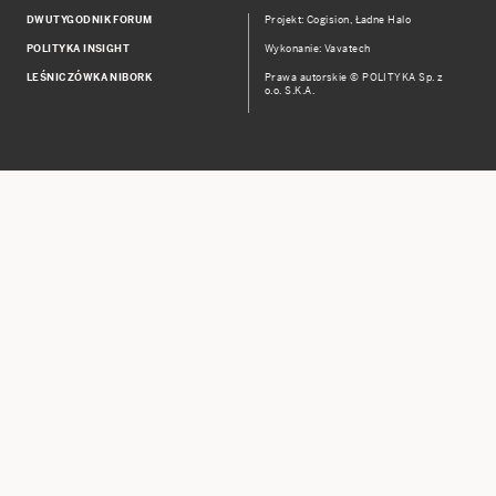
DWUTYGODNIK FORUM
Projekt:
Cogision
,
Ładne Halo
POLITYKA INSIGHT
Wykonanie: Vavatech
LEŚNICZÓWKA NIBORK
Prawa autorskie © POLITYKA Sp. z
o.o. S.K.A.