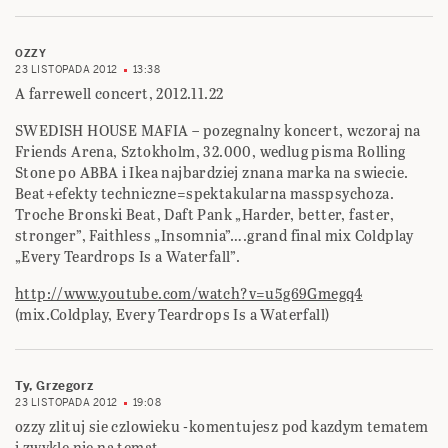
OZZY
23 LISTOPADA 2012
13:38
A farrewell concert, 2012.11.22
SWEDISH HOUSE MAFIA – pozegnalny koncert, wczoraj na
Friends Arena, Sztokholm, 32.000, wedlug pisma Rolling
Stone po ABBA i Ikea najbardziej znana marka na swiecie.
Beat+efekty techniczne=spektakularna masspsychoza.
Troche Bronski Beat, Daft Pank „Harder, better, faster,
stronger”, Faithless „Insomnia”….grand final mix Coldplay
„Every Teardrops Is a Waterfall”.
http://www.youtube.com/watch?v=u5g69Gmegq4
(mix.Coldplay, Every Teardrops Is a Waterfall)
Ty, Grzegorz
23 LISTOPADA 2012
19:08
ozzy zlituj sie czlowieku -komentujesz pod kazdym tematem
i zwykle nie na temat