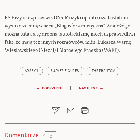
PS Przy okazji: serwis DNA Muzyki opublikował ostatnio
wywiad ze mną w serii „Blogosfera muzyczna”. Znaleźć go
można
tutaj
, a tę drobną (auto)reklamę niech usprawiedliwi
fakt, że mają też innych rozmówców, m.in. Łukasza Warnę-
Wiesławskiego (Niezal) i Marcelego Frączka (WAFP).
ARSZYN
SUAVES FIGURES
THE PHANTOM
Nawigacja
|
← POPRZEDNI
NASTĘPNY →
wpisu
Komentarze
5