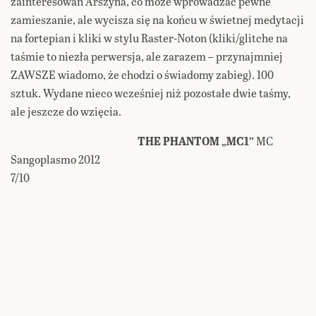
zainteresowań Arszyna, co może wprowadzać pewne
zamieszanie, ale wycisza się na końcu w świetnej medytacji
na fortepian i kliki w stylu Raster-Noton (kliki/glitche na
taśmie to niezła perwersja, ale zarazem – przynajmniej
ZAWSZE wiadomo, że chodzi o świadomy zabieg). 100
sztuk. Wydane nieco wcześniej niż pozostałe dwie taśmy,
ale jeszcze do wzięcia.
THE PHANTOM „MC1”
MC
Sangoplasmo 2012
7/10