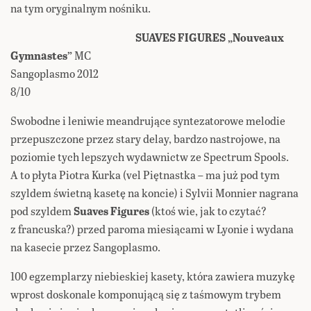
na tym oryginalnym nośniku.
SUAVES FIGURES „Nouveaux
Gymnastes”
MC
Sangoplasmo 2012
8/10
Swobodne i leniwie meandrujące syntezatorowe melodie
przepuszczone przez stary delay, bardzo nastrojowe, na
poziomie tych lepszych wydawnictw ze Spectrum Spools.
A to płyta Piotra Kurka (vel Piętnastka – ma już pod tym
szyldem świetną kasetę na koncie) i Sylvii Monnier nagrana
pod szyldem
Suaves Figures
(ktoś wie, jak to czytać?
z francuska?) przed paroma miesiącami w Lyonie i wydana
na kasecie przez Sangoplasmo.
100 egzemplarzy niebieskiej kasety, która zawiera muzykę
wprost doskonale komponującą się z taśmowym trybem