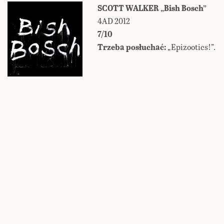
SCOTT WALKER „Bish Bosch”
4AD 2012
7/10
Trzeba posłuchać:
„Epizootics!”.