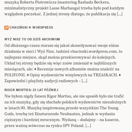
muzyką Roberta Piotrowicza (mastering Rashada Beckera,
minimalistyczny projekt Lasse Marhauga) trzeba było pod każdym
względem poczekać. Z jednej strony dlatego, że publikacja się […]
CHACIŃSKI @ WORDPRESS
WYŻ NISZ TO OD DZIŚ ARCHIWUM
Od dłuższego czasu staram się jakoś skoordynować swoje różne
działania w sieci i Wyż Nisz, tudzież chacinski.wordpress.com, to
najlepsze miejsce, skąd można przekierowywać do kolejnych.
Układ tej strony będzie się więc znów zmieniał w najbliższych
miesiącach, ale: ♦ Recenzje nowych albumów można znaleźć na
POLIFONII. ♦ Opisy wydawnictw winylowych na TRZASKACH. ♦
Zapowiedzi i playlisty audycji radiowych – […]
RIGOR MORTISS: 21 LAT PÓŹNIEJ
Nie byłem nigdy fanem Rigor Mortiss, ale nie sposób było nie trafić
na ich muzykę, gdy się słuchało polskich wydawnictw niezależnych
w latach 90. Muzykę inspirowaną przede wszystkim The Young
Gods, trochę też Einsturzende Neubauten, jednak w wydaniu
cięższym i bardziej mrocznym. Wydaną – dodajmy – na kasecie,
przez ważną wówczas na rynku SPV Poland. […]