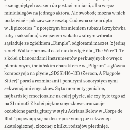
rozciągniętych czasem do postaci miniarii, albo wręcz
minidialogów na jednego aktora. Ale swobodę można w nich
podziwiać – jak zawsze zresztą. Cudowna sekcja dęta
w „Epizootics!” z potężnym brzmieniem tubaxu (krzyżówka
tuby i saksofonu) z wejściem wokalu z silnym wibrato
sąsiaduje ze zgiełkiem „Dimple”, odgłosami maczet (z jedną
z nich Walker pozował ostatnio do zdjęć dla „The Wire”). Te
z kolei z kanonadami instrumentów perkusyjnych o wręcz
plemiennym, indiańskim charakterze w „Pilgrim”, a główna
kompozycja na płycie „SDSS1416+13B (Zercon, A Flagpole
Sitter)” poraża rozmiarami i ponurymi sonorystycznymi
sekwencjami smyczków. Są tu momenty genialne,
najbardziej emocjonalne na całej płycie, ale czy było tego aż
na 21 minut? Z kolei piękne smyczkowe aranżacje
ozdobione partią gitary w stylu Adriana Belew w „Corps de
Blah” pojawiają się na deser po słynnej już sekwencji
skatologicznej, złożonej z kilku rodzajów pierdnięć,