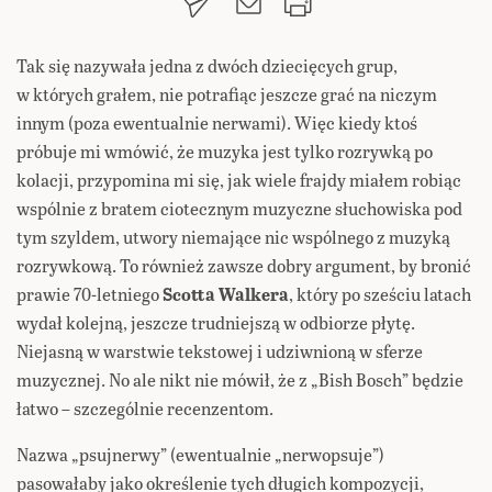
Tak się nazywała jedna z dwóch dziecięcych grup,
w których grałem, nie potrafiąc jeszcze grać na niczym
innym (poza ewentualnie nerwami). Więc kiedy ktoś
próbuje mi wmówić, że muzyka jest tylko rozrywką po
kolacji, przypomina mi się, jak wiele frajdy miałem robiąc
wspólnie z bratem ciotecznym muzyczne słuchowiska pod
tym szyldem, utwory niemające nic wspólnego z muzyką
rozrywkową. To również zawsze dobry argument, by bronić
prawie 70-letniego
Scotta Walkera
, który po sześciu latach
wydał kolejną, jeszcze trudniejszą w odbiorze płytę.
Niejasną w warstwie tekstowej i udziwnioną w sferze
muzycznej. No ale nikt nie mówił, że z „Bish Bosch” będzie
łatwo – szczególnie recenzentom.
Nazwa „psujnerwy” (ewentualnie „nerwopsuje”)
pasowałaby jako określenie tych długich kompozycji,