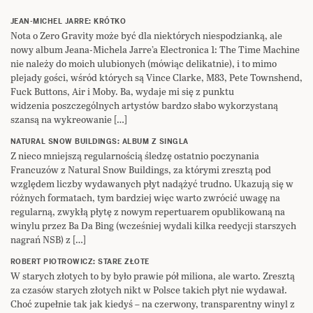
JEAN-MICHEL JARRE: KRÓTKO
Nota o Zero Gravity może być dla niektórych niespodzianką, ale
nowy album Jeana-Michela Jarre’a Electronica 1: The Time Machine
nie należy do moich ulubionych (mówiąc delikatnie), i to mimo
plejady gości, wśród których są Vince Clarke, M83, Pete Townshend,
Fuck Buttons, Air i Moby. Ba, wydaje mi się z punktu
widzenia poszczególnych artystów bardzo słabo wykorzystaną
szansą na wykreowanie […]
NATURAL SNOW BUILDINGS: ALBUM Z SINGLA
Z nieco mniejszą regularnością śledzę ostatnio poczynania
Francuzów z Natural Snow Buildings, za którymi zresztą pod
względem liczby wydawanych płyt nadążyć trudno. Ukazują się w
różnych formatach, tym bardziej więc warto zwrócić uwagę na
regularną, zwykłą płytę z nowym repertuarem opublikowaną na
winylu przez Ba Da Bing (wcześniej wydali kilka reedycji starszych
nagrań NSB) z […]
ROBERT PIOTROWICZ: STARE ZŁOTE
W starych złotych to by było prawie pół miliona, ale warto. Zresztą
za czasów starych złotych nikt w Polsce takich płyt nie wydawał.
Choć zupełnie tak jak kiedyś – na czerwony, transparentny winyl z