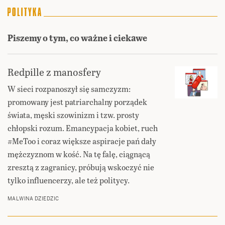
Piszemy o tym, co ważne i ciekawe
Redpille z manosfery
W sieci rozpanoszył się samczyzm:
promowany jest patriarchalny porządek
świata, męski szowinizm i tzw. prosty
chłopski rozum. Emancypacja kobiet, ruch
#MeToo i coraz większe aspiracje pań dały
mężczyznom w kość. Na tę falę, ciągnącą
zresztą z zagranicy, próbują wskoczyć nie
tylko influencerzy, ale też politycy.
MALWINA DZIEDZIC