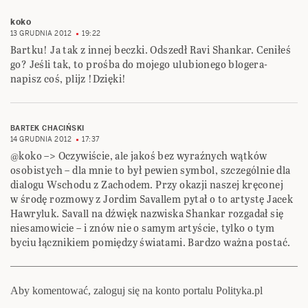
koko
13 GRUDNIA 2012
19:22
Bartku! Ja tak z innej beczki. Odszedł Ravi Shankar. Ceniłeś
go? Jeśli tak, to prośba do mojego ulubionego blogera-
napisz coś, plijz !Dzięki!
BARTEK CHACIŃSKI
14 GRUDNIA 2012
17:37
@koko –> Oczywiście, ale jakoś bez wyraźnych wątków
osobistych – dla mnie to był pewien symbol, szczególnie dla
dialogu Wschodu z Zachodem. Przy okazji naszej kręconej
w środę rozmowy z Jordim Savallem pytał o to artystę Jacek
Hawryluk. Savall na dźwięk nazwiska Shankar rozgadał się
niesamowicie – i znów nie o samym artyście, tylko o tym
byciu łącznikiem pomiędzy światami. Bardzo ważna postać.
Aby komentować, zaloguj się na konto portalu Polityka.pl