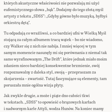
których akustyczne właściwości nie pozwalają mi użyć
eufemistycznego słowa „bąk”. Dodajmy do tego złotą myśl
artysty z tekstu „SDSS”: „Gdyby gówno było muzyką, byłbyś
orkiestrą dętą”.
Tu odpadają co wrażliwsi, a co bardziej ufni w Wielką Myśl
stojącą za całym albumem tracą wątek – bo nie wiadomo,
czy Walker się z nich nie nabija. I mniej więcej w tym
samym momencie nasunęły mi się porównania z niemal tak
samo wyrafinowanym „The Drift”, które jednak miało moim
zdaniem nieco bardziej konsekwentne brzmienie, swój
rozpoznawalny z daleka styl, swoją – przepraszam za
skojarzenia – zwartość. Tutaj fascynujące są elementy, tam
poruszała mnie ogólna wizja płyty.
Jak zwykle drugie, a może i piąte dno całości tkwi
w tekstach. „SDSS” to opowieść o brązowych karłach
i nadwornym karle Attyli, wodza Hunów. Na koniec mamy