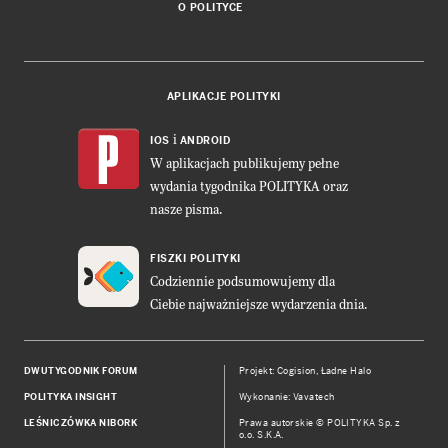
O POLITYCE
APLIKACJE POLITYKI
i
IOS
ANDROID
W aplikacjach publikujemy pełne
wydania tygodnika POLITYKA oraz
nasze pisma.
FISZKI POLITYKI
Codziennie podsumowujemy dla
Ciebie najważniejsze wydarzenia dnia.
DWUTYGODNIK FORUM
Projekt:
Cogision
,
Ładne Halo
POLITYKA INSIGHT
Wykonanie: Vavatech
LEŚNICZÓWKA NIBORK
Prawa autorskie © POLITYKA Sp. z
o.o. S.K.A.