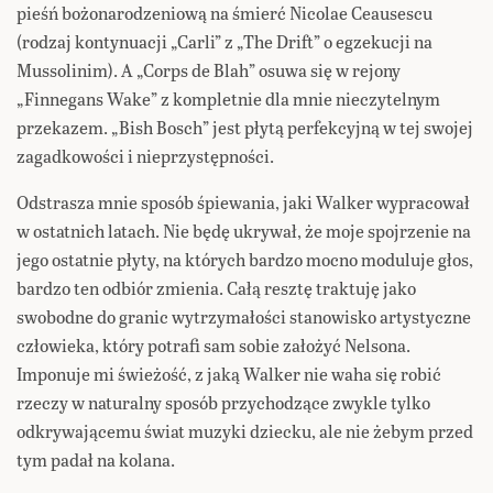
pieśń bożonarodzeniową na śmierć Nicolae Ceausescu
(rodzaj kontynuacji „Carli” z „The Drift” o egzekucji na
Mussolinim). A „Corps de Blah” osuwa się w rejony
„Finnegans Wake” z kompletnie dla mnie nieczytelnym
przekazem. „Bish Bosch” jest płytą perfekcyjną w tej swojej
zagadkowości i nieprzystępności.
Odstrasza mnie sposób śpiewania, jaki Walker wypracował
w ostatnich latach. Nie będę ukrywał, że moje spojrzenie na
jego ostatnie płyty, na których bardzo mocno moduluje głos,
bardzo ten odbiór zmienia. Całą resztę traktuję jako
swobodne do granic wytrzymałości stanowisko artystyczne
człowieka, który potrafi sam sobie założyć Nelsona.
Imponuje mi świeżość, z jaką Walker nie waha się robić
rzeczy w naturalny sposób przychodzące zwykle tylko
odkrywającemu świat muzyki dziecku, ale nie żebym przed
tym padał na kolana.