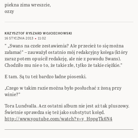
piekna zima wreszcie,
ozzy
KRZYSZTOF RYSZARD WOJCIECHOWSKI
16 STYCZNIA 2013
11:02
” „Swans na czele zestawienia? Ale przecież to się można
załamać” – zauważył ostatnio mój redakcyjny kolega (który
zaraz potem opuścił redakcję, ale nie z powodu Swans).
Chodziło mu nie o to, że takie złe, tylko że takie ciężkie.”
E tam. Są tu też bardzo ładne piosenki.
„Czego w takim razie można było posłuchać z żoną przy
winie?”
Tora Lundvalla. Acz ostatni album nie jest aż tak pluszowy.
Świetnie sprawdza się też jako substytut kolęd.
http://www.youtube.com/watch?v=y_HppgTk6N4