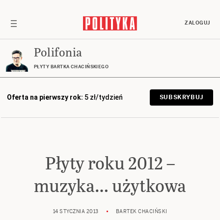
ZALOGUJ
Polifonia
PŁYTY BARTKA CHACIŃSKIEGO
Oferta na pierwszy rok:
5 zł/tydzień
SUBSKRYBUJ
Płyty roku 2012 –
muzyka… użytkowa
14 STYCZNIA 2013
BARTEK CHACIŃSKI