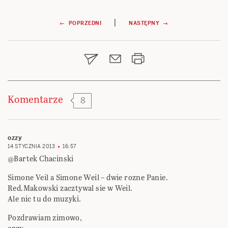
Nawigacja
|
← POPRZEDNI
NASTĘPNY →
wpisu
Komentarze
8
ozzy
14 STYCZNIA 2013
16:57
@Bartek Chacinski
Simone Veil a Simone Weil – dwie rozne Panie.
Red.Makowski zacztywal sie w Weil.
Ale nic tu do muzyki.
Pozdrawiam zimowo,