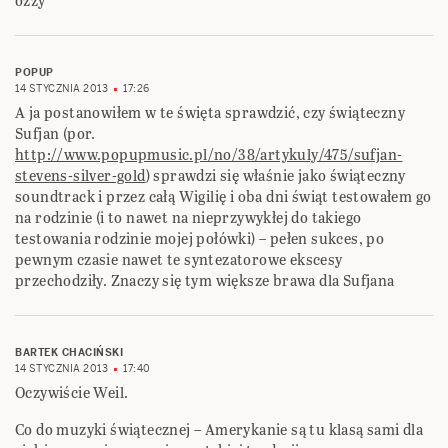
ozzy
POPUP
14 STYCZNIA 2013
17:26
A ja postanowiłem w te święta sprawdzić, czy świąteczny
Sufjan (por.
http://www.popupmusic.pl/no/38/artykuly/475/sufjan-
stevens-silver-gold
) sprawdzi się właśnie jako świąteczny
soundtrack i przez całą Wigilię i oba dni świąt testowałem go
na rodzinie (i to nawet na nieprzywykłej do takiego
testowania rodzinie mojej połówki) – pełen sukces, po
pewnym czasie nawet te syntezatorowe ekscesy
przechodziły. Znaczy się tym większe brawa dla Sufjana
BARTEK CHACIŃSKI
14 STYCZNIA 2013
17:40
Oczywiście Weil.
Co do muzyki świątecznej – Amerykanie są tu klasą sami dla