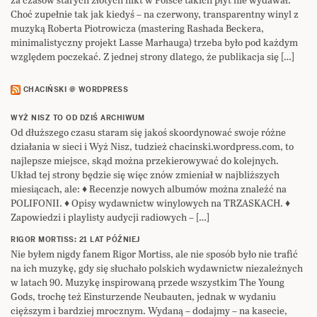
Choć zupełnie tak jak kiedyś – na czerwony, transparentny winyl z
muzyką Roberta Piotrowicza (mastering Rashada Beckera,
minimalistyczny projekt Lasse Marhauga) trzeba było pod każdym
względem poczekać. Z jednej strony dlatego, że publikacja się […]
CHACIŃSKI @ WORDPRESS
WYŻ NISZ TO OD DZIŚ ARCHIWUM
Od dłuższego czasu staram się jakoś skoordynować swoje różne
działania w sieci i Wyż Nisz, tudzież chacinski.wordpress.com, to
najlepsze miejsce, skąd można przekierowywać do kolejnych.
Układ tej strony będzie się więc znów zmieniał w najbliższych
miesiącach, ale: ♦ Recenzje nowych albumów można znaleźć na
POLIFONII. ♦ Opisy wydawnictw winylowych na TRZASKACH. ♦
Zapowiedzi i playlisty audycji radiowych – […]
RIGOR MORTISS: 21 LAT PÓŹNIEJ
Nie byłem nigdy fanem Rigor Mortiss, ale nie sposób było nie trafić
na ich muzykę, gdy się słuchało polskich wydawnictw niezależnych
w latach 90. Muzykę inspirowaną przede wszystkim The Young
Gods, trochę też Einsturzende Neubauten, jednak w wydaniu
cięższym i bardziej mrocznym. Wydaną – dodajmy – na kasecie,