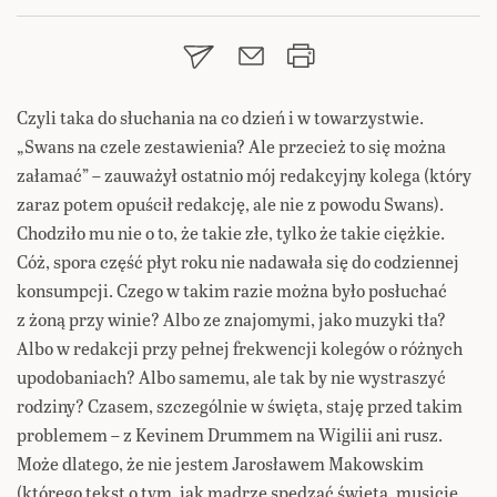
Czyli taka do słuchania na co dzień i w towarzystwie.
„Swans na czele zestawienia? Ale przecież to się można
załamać” – zauważył ostatnio mój redakcyjny kolega (który
zaraz potem opuścił redakcję, ale nie z powodu Swans).
Chodziło mu nie o to, że takie złe, tylko że takie ciężkie.
Cóż, spora część płyt roku nie nadawała się do codziennej
konsumpcji. Czego w takim razie można było posłuchać
z żoną przy winie? Albo ze znajomymi, jako muzyki tła?
Albo w redakcji przy pełnej frekwencji kolegów o różnych
upodobaniach? Albo samemu, ale tak by nie wystraszyć
rodziny? Czasem, szczególnie w święta, staję przed takim
problemem – z Kevinem Drummem na Wigilii ani rusz.
Może dlatego, że nie jestem Jarosławem Makowskim
(którego tekst o tym, jak mądrze spędzać święta,
musicie