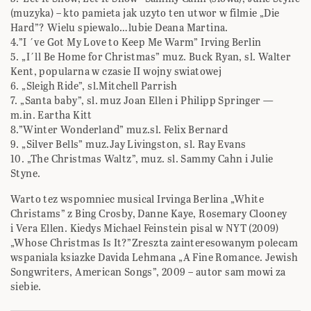
(muzyka) – kto pamieta jak uzyto ten utwor w filmie „Die
Hard”? Wielu spiewalo…lubie Deana Martina.
4.”I ´ve Got My Love to Keep Me Warm” Irving Berlin
5. „I´ll Be Home for Christmas” muz. Buck Ryan, sl. Walter
Kent, popularna w czasie II wojny swiatowej
6. „Sleigh Ride”, sl.Mitchell Parrish
7. „Santa baby”, sl. muz Joan Ellen i Philipp Springer —
m.in. Eartha Kitt
8.”Winter Wonderland” muz.sl. Felix Bernard
9. „Silver Bells” muz.Jay Livingston, sl. Ray Evans
10. „The Christmas Waltz”, muz. sl. Sammy Cahn i Julie
Styne.
Warto tez wspomniec musical Irvinga Berlina „White
Christams” z Bing Crosby, Danne Kaye, Rosemary Clooney
i Vera Ellen. Kiedys Michael Feinstein pisal w NYT (2009)
„Whose Christmas Is It?”Zreszta zainteresowanym polecam
wspaniala ksiazke Davida Lehmana „A Fine Romance. Jewish
Songwriters, American Songs”, 2009 – autor sam mowi za
siebie.