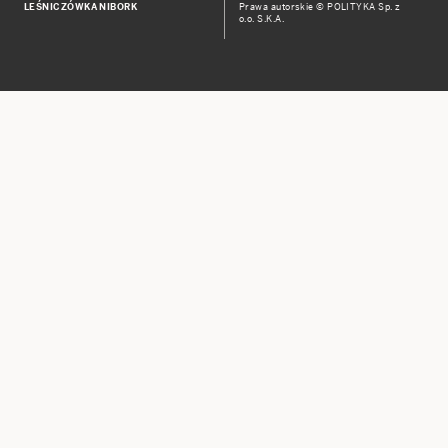
LEŚNICZÓWKA NIBORK
Prawa autorskie © POLITYKA Sp. z
o.o. S.K.A.