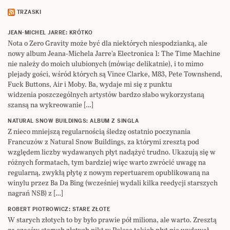
TRZASKI
JEAN-MICHEL JARRE: KRÓTKO
Nota o Zero Gravity może być dla niektórych niespodzianką, ale
nowy album Jeana-Michela Jarre’a Electronica 1: The Time Machine
nie należy do moich ulubionych (mówiąc delikatnie), i to mimo
plejady gości, wśród których są Vince Clarke, M83, Pete Townshend,
Fuck Buttons, Air i Moby. Ba, wydaje mi się z punktu
widzenia poszczególnych artystów bardzo słabo wykorzystaną
szansą na wykreowanie […]
NATURAL SNOW BUILDINGS: ALBUM Z SINGLA
Z nieco mniejszą regularnością śledzę ostatnio poczynania
Francuzów z Natural Snow Buildings, za którymi zresztą pod
względem liczby wydawanych płyt nadążyć trudno. Ukazują się w
różnych formatach, tym bardziej więc warto zwrócić uwagę na
regularną, zwykłą płytę z nowym repertuarem opublikowaną na
winylu przez Ba Da Bing (wcześniej wydali kilka reedycji starszych
nagrań NSB) z […]
ROBERT PIOTROWICZ: STARE ZŁOTE
W starych złotych to by było prawie pół miliona, ale warto. Zresztą
za czasów starych złotych nikt w Polsce takich płyt nie wydawał.