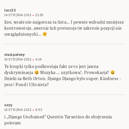
loci23
14 STYCZNIA 2013
21:55
Eee, wcale nie najgorsza ta lista… I pewnie wzbudzi mniejsze
kontrowersje, awersje lub pretensje (w zakresie pozycji nie
uwzględnionych)…
vlad.palovy
16 STYCZNIA 2013
4:19
Te kropki tylko podkreslaja fakt ze to jest jawna
dyskryminacja
Muzyka … uzytkowa!. Prowokacja?
Dzieki za Beth Orton. Django Django bylo super. Kindness -
yess! Pond i Ultraista?
ozzy
16 STYCZNIA 2013
8:53
i „Django Unchained” Quentin Tarantino do obejrzenia
polecam