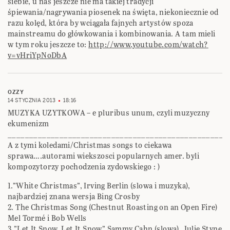
siebie, u nas jeszcze nie ma takiej tradycji
śpiewania/nagrywania piosenek na święta, niekoniecznie od
razu kolęd, która by wciągała fajnych artystów spoza
mainstreamu do główkowania i kombinowania. A tam mieli
w tym roku jeszcze to:
http://www.youtube.com/watch?
v=vHriYpNoDbA
OZZY
14 STYCZNIA 2013
18:16
MUZYKA UZYTKOWA – e pluribus unum, czyli muzyczny
ekumenizm
___________________________________________________
A z tymi koledami/Christmas songs to ciekawa
sprawa….autorami wiekszosci popularnych amer. byli
kompozytorzy pochodzenia zydowskiego : )
1.”White Christmas”, Irving Berlin (slowa i muzyka),
najbardziej znana wersja Bing Crosby
2. The Christmas Song (Chestnut Roasting on an Open Fire)
Mel Tormé i Bob Wells
3.”Let It Snow, Let It Snow” Sammy Cahn (slowa), Julie Styne