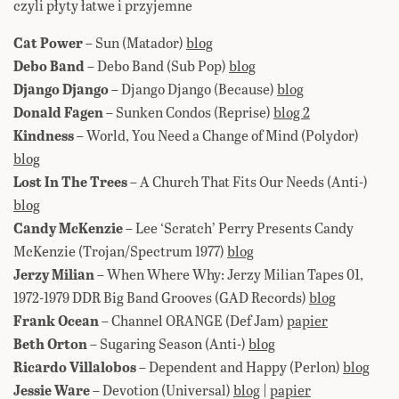
czyli płyty łatwe i przyjemne
Cat Power
– Sun (Matador)
blog
Debo Band
– Debo Band (Sub Pop)
blog
Django Django
– Django Django (Because)
blog
Donald Fagen
– Sunken Condos (Reprise)
blog 2
Kindness
– World, You Need a Change of Mind (Polydor)
blog
Lost In The Trees
– A Church That Fits Our Needs (Anti-)
blog
Candy McKenzie
– Lee ‘Scratch’ Perry Presents Candy
McKenzie (Trojan/Spectrum 1977)
blog
Jerzy Milian
– When Where Why: Jerzy Milian Tapes 01,
1972-1979 DDR Big Band Grooves (GAD Records)
blog
Frank Ocean
– Channel ORANGE (Def Jam)
papier
Beth Orton
– Sugaring Season (Anti-)
blog
Ricardo Villalobos
– Dependent and Happy (Perlon)
blog
Jessie Ware
– Devotion (Universal)
blog
|
papier