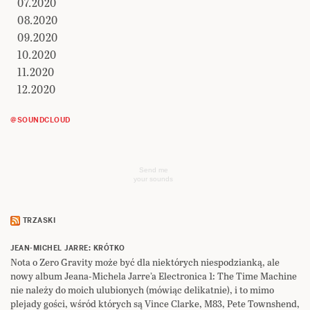
07.2020
08.2020
09.2020
10.2020
11.2020
12.2020
@SOUNDCLOUD
Send me
your sounds
TRZASKI
JEAN-MICHEL JARRE: KRÓTKO
Nota o Zero Gravity może być dla niektórych niespodzianką, ale
nowy album Jeana-Michela Jarre’a Electronica 1: The Time Machine
nie należy do moich ulubionych (mówiąc delikatnie), i to mimo
plejady gości, wśród których są Vince Clarke, M83, Pete Townshend,