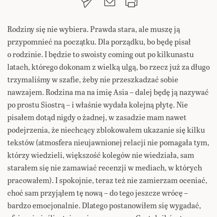
Rodziny się nie wybiera. Prawda stara, ale muszę ją
przypomnieć na początku. Dla porządku, bo będę pisał
o rodzinie. I będzie to swoisty coming out po kilkunastu
latach, którego dokonam z wielką ulgą, bo rzecz już za długo
trzymaliśmy w szafie, żeby nie przeszkadzać sobie
nawzajem. Rodzina ma na imię Asia – dalej będę ją nazywać
po prostu Siostrą – i właśnie wydała kolejną płytę. Nie
pisałem dotąd nigdy o żadnej, w zasadzie mam nawet
podejrzenia, że niechcący zblokowałem ukazanie się kilku
tekstów (atmosfera nieujawnionej relacji nie pomagała tym,
którzy wiedzieli, większość kolegów nie wiedziała, sam
starałem się nie zamawiać recenzji w mediach, w których
pracowałem). I spokojnie, teraz też nie zamierzam oceniać,
choć sam przyjąłem tę nową – do tego jeszcze wrócę –
bardzo emocjonalnie. Dlatego postanowiłem się wygadać,