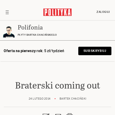
ZALOGUJ
Polifonia
PŁYTY BARTKA CHACIŃSKIEGO
Oferta na pierwszy rok:
5 zł/tydzień
SUBSKRYBUJ
Braterski coming out
24 LUTEGO 2014
BARTEK CHACIŃSKI