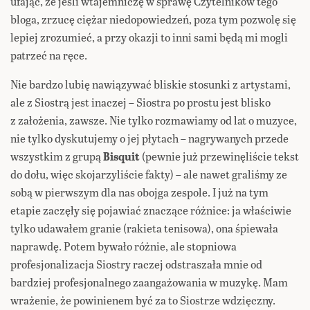
ufając, że jeśli wtajemniczę w sprawę Czytelników tego
bloga, zrzucę ciężar niedopowiedzeń, poza tym pozwolę się
lepiej zrozumieć, a przy okazji to inni sami będą mi mogli
patrzeć na ręce.
Nie bardzo lubię nawiązywać bliskie stosunki z artystami,
ale z Siostrą jest inaczej – Siostra po prostu jest blisko
z założenia, zawsze. Nie tylko rozmawiamy od lat o muzyce,
nie tylko dyskutujemy o jej płytach – nagrywanych przede
wszystkim z grupą
Bisquit
(pewnie już przewinęliście tekst
do dołu, więc skojarzyliście fakty) – ale nawet graliśmy ze
sobą w pierwszym dla nas obojga zespole. I już na tym
etapie zaczęły się pojawiać znaczące różnice: ja właściwie
tylko udawałem granie (rakieta tenisowa), ona śpiewała
naprawdę. Potem bywało różnie, ale stopniowa
profesjonalizacja Siostry raczej odstraszała mnie od
bardziej profesjonalnego zaangażowania w muzykę. Mam
wrażenie, że powinienem być za to Siostrze wdzięczny.