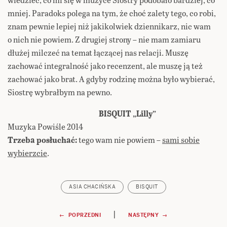
mniej. Paradoks polega na tym, że choć zalety tego, co robi,
znam pewnie lepiej niż jakikolwiek dziennikarz, nic wam
o nich nie powiem. Z drugiej strony – nie mam zamiaru
dłużej milczeć na temat łączącej nas relacji. Muszę
zachować integralność jako recenzent, ale muszę ją też
zachować jako brat. A gdyby rodzinę można było wybierać,
Siostrę wybrałbym na pewno.
BISQUIT „Lilly”
Muzyka Powiśle 2014
Trzeba posłuchać:
tego wam nie powiem –
sami sobie
wybierzcie
.
ASIA CHACIŃSKA
BISQUIT
Nawigacja
|
← POPRZEDNI
NASTĘPNY →