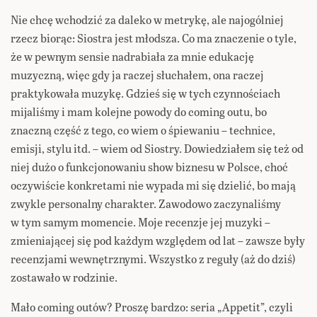
Nie chcę wchodzić za daleko w metrykę, ale najogólniej
rzecz biorąc: Siostra jest młodsza. Co ma znaczenie o tyle,
że w pewnym sensie nadrabiała za mnie edukację
muzyczną, więc gdy ja raczej słuchałem, ona raczej
praktykowała muzykę. Gdzieś się w tych czynnościach
mijaliśmy i mam kolejne powody do coming outu, bo
znaczną część z tego, co wiem o śpiewaniu – technice,
emisji, stylu itd. – wiem od Siostry. Dowiedziałem się też od
niej dużo o funkcjonowaniu show biznesu w Polsce, choć
oczywiście konkretami nie wypada mi się dzielić, bo mają
zwykle personalny charakter. Zawodowo zaczynaliśmy
w tym samym momencie. Moje recenzje jej muzyki –
zmieniającej się pod każdym względem od lat – zawsze były
recenzjami wewnętrznymi. Wszystko z reguły (aż do dziś)
zostawało w rodzinie.
Mało coming outów? Proszę bardzo: seria „Appetit”, czyli