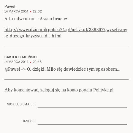
Paweł
14 MARCA 2014
22:02
A tu odwrotnie – Asia o bracie:
http://www.dziennikpolski24.pl/artykul/3363577,wyszlismy
-z-duzego-kryzysu,id,t.html
BARTEK CHACIŃSKI
14 MARCA 2014
22:45
@Paweł –> O, dzięki. Miło się dowiedzieć tym sposobem…
Aby komentować, zaloguj się na konto portalu Polityka.pl
NICK LUB EMAIL :
HASŁO :