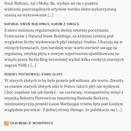
Fuck Buttons, Air i Moby. Ba, wydaje mi się z punktu
widzenia poszczególnych artystów bardzo słabo wykorzystaną
szansą na wykreowanie […]
NATURAL SNOW BUILDINGS: ALBUM Z SINGLA
Z nieco mniejszą regularnością śledzę ostatnio poczynania
Francuzów z Natural Snow Buildings, za którymi zresztą pod
względem liczby wydawanych płyt nadążyć trudno. Ukazują się w
różnych formatach, tym bardziej więc warto zwrócić uwagę na
regularną, zwykłą płytę z nowym repertuarem opublikowaną na
winylu przez Ba Da Bing (wcześniej wydali kilka reedycji starszych
nagrań NSB) z […]
ROBERT PIOTROWICZ: STARE ZŁOTE
W starych złotych to by było prawie pół miliona, ale warto. Zresztą
za czasów starych złotych nikt w Polsce takich płyt nie wydawał.
Choć zupełnie tak jak kiedyś – na czerwony, transparentny winyl z
muzyką Roberta Piotrowicza (mastering Rashada Beckera,
minimalistyczny projekt Lasse Marhauga) trzeba było pod każdym
względem poczekać. Z jednej strony dlatego, że publikacja się […]
CHACIŃSKI @ WORDPRESS