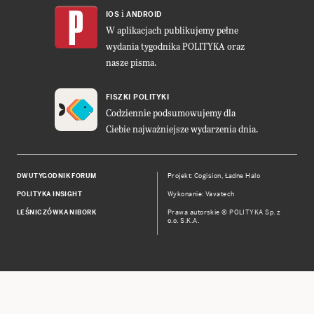
i
IOS
ANDROID
W aplikacjach publikujemy pełne
wydania tygodnika POLITYKA oraz
nasze pisma.
FISZKI POLITYKI
Codziennie podsumowujemy dla
Ciebie najważniejsze wydarzenia dnia.
DWUTYGODNIK FORUM
Projekt:
Cogision
,
Ładne Halo
POLITYKA INSIGHT
Wykonanie: Vavatech
LEŚNICZÓWKA NIBORK
Prawa autorskie © POLITYKA Sp. z
o.o. S.K.A.