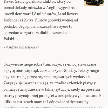
Dawid Szulc, polski konduktor, który od
ponad dekady mieszka w Anglii, wygrał na
loterii dom wart 1,8 mln funtów, Land Rovera
Defendera i 25 tys. funtów gotówki wolnej od
podatku. Jego plan na szczęśliwe życie to
sprzedać wszystko w diabli i wracać do
Polski.
KATARZYNA KACZOROWSKA
Oczywiście mogę sobie tłumaczyć, że emocje związane
z płytą biorą się stąd, że znam życie Siostry. Teksty mogę
czytać trochę przez pryzmat prywatnych wydarzeń.
Zaryzykuję nawet z uwagą, że rzadko człowiek piszący
o muzyce znajduje się w takiej sytuacji, kiedy na piosenki
patrzy przynajmniej po części z perspektywy ich autora. Po
kilkunastu latach mam też odpowiedni dystans, by
wiedzieć, co mi się w muzyce Siostry podobało bardziej, co