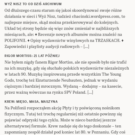
WYŻ NISZ TO OD DZIŚ ARCHIWUM
Od dłuższego czasu staram się jakoś skoordynować swoje różne
działania w sieci i Wyż Nisz, tudzież chacinski.wordpress.com, to
najlepsze miejsce, skąd można przekierowywać do kolejnych.
Układ tej strony będzie się więc znów zmieniał w najbliższych
miesiącach, ale: ♦ Recenzje nowych albumów można znaleźć na
POLIFONII. ♦ Opisy wydawnictw winylowych na TRZASKACH. ♦
Zapowiedzi i playlisty audycji radiowych – […]
RIGOR MORTISS: 21 LAT PÓŹNIEJ
Nie byłem nigdy fanem Rigor Mortiss, ale nie sposób było nie trafić
na ich muzykę, gdy się słuchało polskich wydawnictw niezależnych
w latach 90. Muzykę inspirowaną przede wszystkim The Young
Gods, trochę też Einsturzende Neubauten, jednak w wydaniu
cięższym i bardziej mrocznym. Wydaną – dodajmy – na kasecie,
przez ważną wówczas na rynku SPV Poland. […]
KREW: MIĘSO, MASA, MASZYNA
Na Polifonii rozpocząłem akcję Płyty i ty poświęconą nośnikom
fizycznym. Tutaj też trochę regularniej niż ostatnio powinny się
pojawiać odpryski tego cyklu. Może w nieco bardziej jeszcze
alternatywnej formule. Krew nadaje się do tego doskonale – ten
zapomniany zespół działał pod koniec lat 80. w Poznaniu. Gdy coś