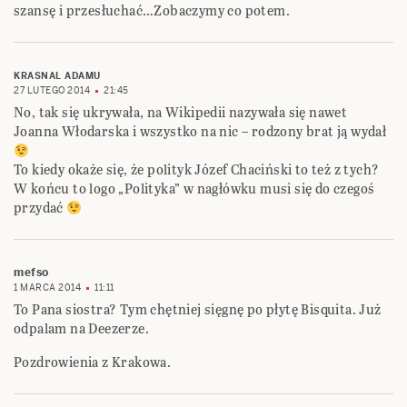
szansę i przesłuchać…Zobaczymy co potem.
KRASNAL ADAMU
27 LUTEGO 2014
21:45
No, tak się ukrywała, na Wikipedii nazywała się nawet
Joanna Włodarska i wszystko na nic – rodzony brat ją wydał
To kiedy okaże się, że polityk Józef Chaciński to też z tych?
W końcu to logo „Polityka” w nagłówku musi się do czegoś
przydać
mefso
1 MARCA 2014
11:11
To Pana siostra? Tym chętniej sięgnę po płytę Bisquita. Już
odpalam na Deezerze.
Pozdrowienia z Krakowa.