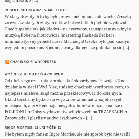
nagrań NSB) z […]
ROBERT PIOTROWICZ: STARE ZŁOTE
W starych złotych to by było prawie pół miliona, ale warto. Zresztą
za czasów starych złotych nikt w Polsce takich płyt nie wydawał.
Choć zupełnie tak jak kiedyś – na czerwony, transparentny winyl z
muzyką Roberta Piotrowicza (mastering Rashada Beckera,
minimalistyczny projekt Lasse Marhauga) trzeba było pod każdym
względem poczekać. Z jednej strony dlatego, że publikacja się […]
CHACIŃSKI @ WORDPRESS
WYŻ NISZ TO OD DZIŚ ARCHIWUM
Od dłuższego czasu staram się jakoś skoordynować swoje różne
działania w sieci i Wyż Nisz, tudzież chacinski.wordpress.com, to
najlepsze miejsce, skąd można przekierowywać do kolejnych.
Układ tej strony będzie się więc znów zmieniał w najbliższych
miesiącach, ale: ♦ Recenzje nowych albumów można znaleźć na
POLIFONII. ♦ Opisy wydawnictw winylowych na TRZASKACH. ♦
Zapowiedzi i playlisty audycji radiowych – […]
RIGOR MORTISS: 21 LAT PÓŹNIEJ
Nie byłem nigdy fanem Rigor Mortiss, ale nie sposób było nie trafić