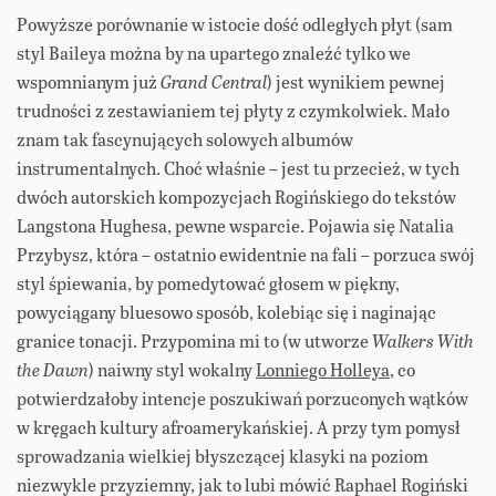
Powyższe porównanie w istocie dość odległych płyt (sam
styl Baileya można by na upartego znaleźć tylko we
wspomnianym już
Grand Central
) jest wynikiem pewnej
trudności z zestawianiem tej płyty z czymkolwiek. Mało
znam tak fascynujących solowych albumów
instrumentalnych. Choć właśnie – jest tu przecież, w tych
dwóch autorskich kompozycjach Rogińskiego do tekstów
Langstona Hughesa, pewne wsparcie. Pojawia się Natalia
Przybysz, która – ostatnio ewidentnie na fali – porzuca swój
styl śpiewania, by pomedytować głosem w piękny,
powyciągany bluesowo sposób, kolebiąc się i naginając
granice tonacji. Przypomina mi to (w utworze
Walkers With
the Dawn
) naiwny styl wokalny
Lonniego Holleya
, co
potwierdzałoby intencje poszukiwań porzuconych wątków
w kręgach kultury afroamerykańskiej. A przy tym pomysł
sprowadzania wielkiej błyszczącej klasyki na poziom
niezwykle przyziemny, jak to lubi mówić Raphael Rogiński