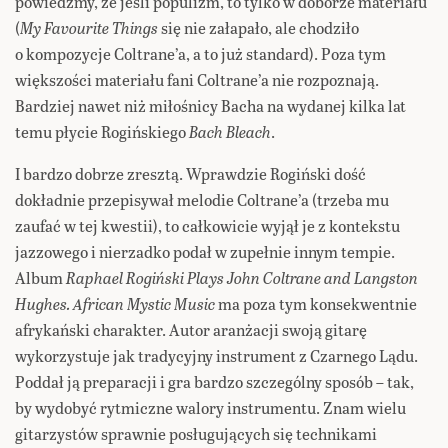
powiedzmy, że jeśli populizm, to tylko w doborze materiału
(
My Favourite Things
się nie załapało, ale chodziło
o kompozycje Coltrane’a, a to już standard). Poza tym
większości materiału fani Coltrane’a nie rozpoznają.
Bardziej nawet niż miłośnicy Bacha na wydanej kilka lat
temu płycie Rogińskiego
Bach Bleach
.
I bardzo dobrze zresztą. Wprawdzie Rogiński dość
dokładnie przepisywał melodie Coltrane’a (trzeba mu
zaufać w tej kwestii), to całkowicie wyjął je z kontekstu
jazzowego i nierzadko podał w zupełnie innym tempie.
Album
Raphael Rogiński Plays John Coltrane and Langston
Hughes. African Mystic Music
ma poza tym konsekwentnie
afrykański charakter. Autor aranżacji swoją gitarę
wykorzystuje jak tradycyjny instrument z Czarnego Lądu.
Poddał ją preparacji i gra bardzo szczególny sposób – tak,
by wydobyć rytmiczne walory instrumentu. Znam wielu
gitarzystów sprawnie posługujących się technikami