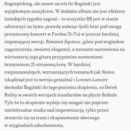
fingerpicking, ale nawet na ich tle Rogiński jest
wyjątkowym muzykiem. W dodatku album nie jest efektem
żmudnych tygodni nagrań – to wszystko RR jest w stanie
odtworzyć na żywo, prawdę mówiąc (jeśli brać pod uwagę
premierowy koncert w Pardon To Tu) w jeszcze bardziej
imponującej wersji. Również
Equinox
, gdzie pod względem
zagęszczenia, swoistej elegancji, a zarazem nastawienia na
wirtuozerię jego gitara przypomina momentami
brzmieniem 21-strunową korę. W bardziej
rozpoznawalnych, wzruszających tematach jak
Naima
(skądinąd jest to wersja genialna) i
Lonnie’s Lament
dochodzi Rogiński do tego poziomu skupienia, co Derek
Bailey w swoich wersjach standardów na płycie
Ballads
.
Tyle że to skupienie wydaje się osiągać nie poprzez
intelektualne studia nad improwizacją, tylko przez
otwarcie się na trans i eksponowanie obecnego
w oryginałach uduchowienia.