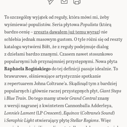
To szczególny wyjątek od reguły, która mówi mi, żeby
wyśmiewać populistów. Seria płytowa
Populista
(którą
bardzo cenię –
zresztą dawałem już temu wyraz
) nie
schlebia jednak masowym gustom. O tyle różni się od reszty
katalogu wytwórni Bôłt, że z reguły podejmuje dialog
z dziełami bardzo znanymi. Czasem nawet stosunkowo
popularnymi lub przynajmniej przystępnymi. Nowa płyta
Raphaela Rogińskiego
do tej definicji pasuje idealnie. To
brawurowe, olśniewające artystycznie spotkanie
z repertuarem Johna Coltrane’a. Skądinąd tym z bardziej
popularnych i głównie raczej przystępnych płyt,
Giant Steps
i
Blue Train
. Do tego mamy utwór
Grand Central
znany
z wersji nagranej z kwintetem Cannonballa Adderleya,
Lonnie’s Lament
(LP
Crescent
),
Equinox
(
Coltrane’s Sound
)
i
Seraphic Light
otwierający płytę
Stellar Regions
. Więc