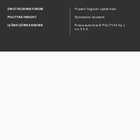
DWUTYGODNIK FORUM
Projekt:
Cogision
,
Ładne Halo
POLITYKA INSIGHT
Wykonanie: Vavatech
LEŚNICZÓWKA NIBORK
Prawa autorskie © POLITYKA Sp. z
o.o. S.K.A.