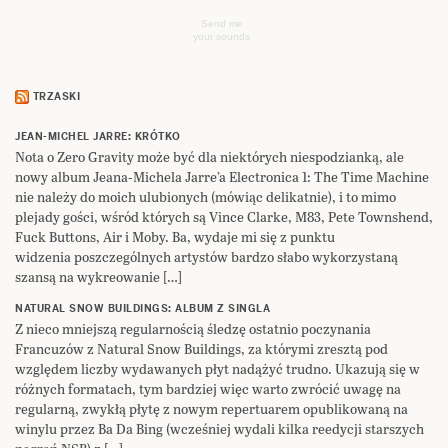
Send me
your sounds
TRZASKI
JEAN-MICHEL JARRE: KRÓTKO
Nota o Zero Gravity może być dla niektórych niespodzianką, ale
nowy album Jeana-Michela Jarre’a Electronica 1: The Time Machine
nie należy do moich ulubionych (mówiąc delikatnie), i to mimo
plejady gości, wśród których są Vince Clarke, M83, Pete Townshend,
Fuck Buttons, Air i Moby. Ba, wydaje mi się z punktu
widzenia poszczególnych artystów bardzo słabo wykorzystaną
szansą na wykreowanie […]
NATURAL SNOW BUILDINGS: ALBUM Z SINGLA
Z nieco mniejszą regularnością śledzę ostatnio poczynania
Francuzów z Natural Snow Buildings, za którymi zresztą pod
względem liczby wydawanych płyt nadążyć trudno. Ukazują się w
różnych formatach, tym bardziej więc warto zwrócić uwagę na
regularną, zwykłą płytę z nowym repertuarem opublikowaną na
winylu przez Ba Da Bing (wcześniej wydali kilka reedycji starszych