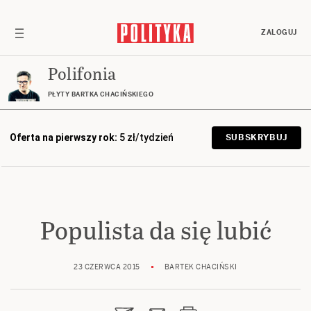
ZALOGUJ
Polifonia
PŁYTY BARTKA CHACIŃSKIEGO
Oferta na pierwszy rok:
5 zł/tydzień
SUBSKRYBUJ
Populista da się lubić
23 CZERWCA 2015
BARTEK CHACIŃSKI