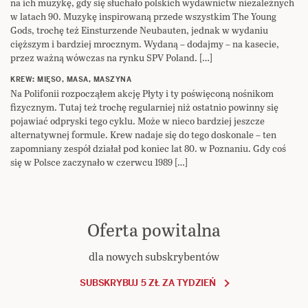
na ich muzykę, gdy się słuchało polskich wydawnictw niezależnych
w latach 90. Muzykę inspirowaną przede wszystkim The Young
Gods, trochę też Einsturzende Neubauten, jednak w wydaniu
cięższym i bardziej mrocznym. Wydaną – dodajmy – na kasecie,
przez ważną wówczas na rynku SPV Poland. […]
KREW: MIĘSO, MASA, MASZYNA
Na Polifonii rozpocząłem akcję Płyty i ty poświęconą nośnikom
fizycznym. Tutaj też trochę regularniej niż ostatnio powinny się
pojawiać odpryski tego cyklu. Może w nieco bardziej jeszcze
alternatywnej formule. Krew nadaje się do tego doskonale – ten
zapomniany zespół działał pod koniec lat 80. w Poznaniu. Gdy coś
się w Polsce zaczynało w czerwcu 1989 […]
Oferta powitalna
dla nowych subskrybentów
SUBSKRYBUJ 5 ZŁ ZA TYDZIEŃ