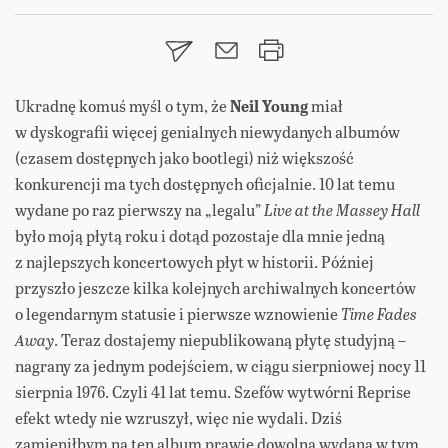
Ukradnę komuś myśl o tym, że
Neil Young
miał
w dyskografii więcej genialnych niewydanych albumów
(czasem dostępnych jako bootlegi) niż większość
konkurencji ma tych dostępnych oficjalnie. 10 lat temu
wydane po raz pierwszy na „legalu”
Live at the Massey Hall
było moją płytą roku i dotąd pozostaje dla mnie jedną
z najlepszych koncertowych płyt w historii. Później
przyszło jeszcze kilka kolejnych archiwalnych koncertów
o legendarnym statusie i pierwsze wznowienie
Time Fades
Away
. Teraz dostajemy niepublikowaną płytę studyjną –
nagrany za jednym podejściem, w ciągu sierpniowej nocy 11
sierpnia 1976. Czyli 41 lat temu. Szefów wytwórni Reprise
efekt wtedy nie wzruszył, więc nie wydali. Dziś
zamieniłbym na ten album prawie dowolną wydaną w tym