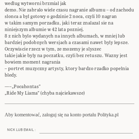
wedlug wytworni brzmial jak
demo. Nie zabralo wiele czasu nagranie albumu – od zachodu
slonca a byl gotowy o godzinie 2 noca, czyli 10 nagran
w takim samym porzadku, jaki teraz znalazal sie na
niniejszym albumie w 42 lata pozniej.
8 z nich bylo wydanych na innych albumach, w mniej lub
bardziej podobnych wersjach a czasami nawet byly lepsze.
Oczywiscie rzecz w tym, ze mozemy je slyszec
takie jakie byly na poczatku, czyli bez retuszu. Wazny jest
bowiem moment nagrania
– portret muzyczny artysty, ktory bardzo rzadko popelnia
bledy.
—–„Pocahontas”
„Ride My Liama” (chyba najciekawsze)
Aby komentować, zaloguj się na konto portalu Polityka.pl
NICK LUB EMAIL :