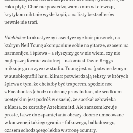
roku płytę. Choć nie powiedzą wam o nim w telewizji,
krytykom nikt nie wyśle kopii, a na listy bestsellerów
pewnie nie trafi.
Hitchhiker
to akustyczny i ascetyczny zbiór piosenek, na
którym Neil Young akompaniuje sobie na gitarze, czasem na
harmonijce, i śpiewa – a słyszymy go w nie wiem, czy nie
najlepszej formie wokalnej – natomiast David Briggs
miksuje go na żywo w studiu. Young jest na (potwierdzonym
w autobiografii) haju, klimat potwierdzają teksty, w których
śpiewa o tym, że chciałby być traperem, spędzić noc
z Pocahontas (chodzi o obronę praw Indian, ale środkiem
poetyckim jest podróż w czasie), że spotkał człowieka
z Marsa, że zostałby Aztekiem itd. Ale zarazem kreuje
proste, łatwe do zapamiętania obrazy, dobrze umocowane
w konwencji takiego grania – folkowego, balladowego,
czasem schodzącego lekko w stronę country.