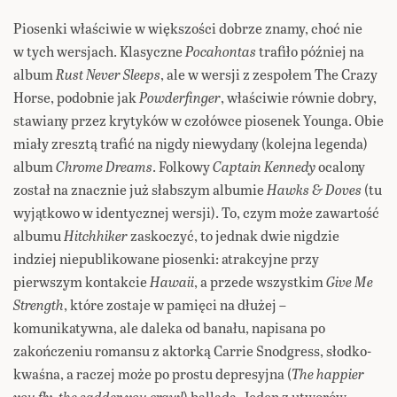
Piosenki właściwie w większości dobrze znamy, choć nie
w tych wersjach. Klasyczne
Pocahontas
trafiło później na
album
Rust Never Sleeps
, ale w wersji z zespołem The Crazy
Horse, podobnie jak
Powderfinger
, właściwie równie dobry,
stawiany przez krytyków w czołówce piosenek Younga. Obie
miały zresztą trafić na nigdy niewydany (kolejna legenda)
album
Chrome Dreams
. Folkowy
Captain Kennedy
ocalony
został na znacznie już słabszym albumie
Hawks & Doves
(tu
wyjątkowo w identycznej wersji). To, czym może zawartość
albumu
Hitchhiker
zaskoczyć, to jednak dwie nigdzie
indziej niepublikowane piosenki: atrakcyjne przy
pierwszym kontakcie
Hawaii
, a przede wszystkim
Give Me
Strength
, które zostaje w pamięci na dłużej –
komunikatywna, ale daleka od banału, napisana po
zakończeniu romansu z aktorką Carrie Snodgress, słodko-
kwaśna, a raczej może po prostu depresyjna (
The happier
you fly, the sadder you crawl
) ballada. Jeden z utworów,