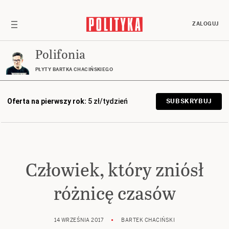
ZALOGUJ
Polifonia
PŁYTY BARTKA CHACIŃSKIEGO
Oferta na pierwszy rok:
5 zł/tydzień
SUBSKRYBUJ
Człowiek, który zniósł
różnicę czasów
14 WRZEŚNIA 2017
BARTEK CHACIŃSKI