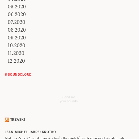
05.2020
06.2020
07.2020
08.2020
09.2020
10.2020
11.2020
12.2020
@SOUNDCLOUD
Send me
your sounds
TRZASKI
JEAN-MICHEL JARRE: KRÓTKO
Nota o Zero Gravity może być dla niektórych niespodzianką, ale