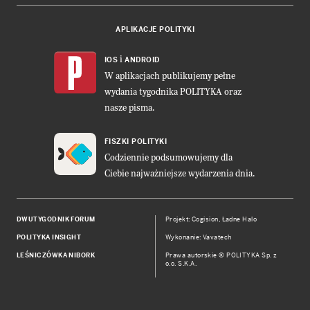
APLIKACJE POLITYKI
i
IOS
ANDROID
W aplikacjach publikujemy pełne
wydania tygodnika POLITYKA oraz
nasze pisma.
FISZKI POLITYKI
Codziennie podsumowujemy dla
Ciebie najważniejsze wydarzenia dnia.
DWUTYGODNIK FORUM
Projekt:
Cogision
,
Ładne Halo
POLITYKA INSIGHT
Wykonanie: Vavatech
LEŚNICZÓWKA NIBORK
Prawa autorskie © POLITYKA Sp. z
o.o. S.K.A.