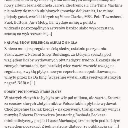
nowy album Jeana-Michela Jarre’a Electronica 1: The Time Machine
nie należy do moich ulubionych (mówiąc delikatnie), i to mimo
plejady gości, wśród których są Vince Clarke, M83, Pete Townshend,
Fuck Buttons, Air i Moby. Ba, wydaje mi się z punktu
widzenia poszczególnych artystów bardzo słabo wykorzystaną
szansą na wykreowanie […]
NATURAL SNOW BUILDINGS: ALBUM Z SINGLA
Z nieco mniejszą regularnością śledzę ostatnio poczynania
Francuzów z Natural Snow Buildings, za którymi zresztą pod
względem liczby wydawanych płyt nadążyć trudno. Ukazują się w
różnych formatach, tym bardziej więc warto zwrócić uwagę na
regularną, zwykłą płytę z nowym repertuarem opublikowaną na
winylu przez Ba Da Bing (wcześniej wydali kilka reedycji starszych
nagrań NSB) z […]
ROBERT PIOTROWICZ: STARE ZŁOTE
W starych złotych to by było prawie pół miliona, ale warto. Zresztą
za czasów starych złotych nikt w Polsce takich płyt nie wydawał.
Choć zupełnie tak jak kiedyś – na czerwony, transparentny winyl z
muzyką Roberta Piotrowicza (mastering Rashada Beckera,
minimalistyczny projekt Lasse Marhauga) trzeba było pod każdym
względem poczekać. Z jednej strony dlatego, że publikacja się […]