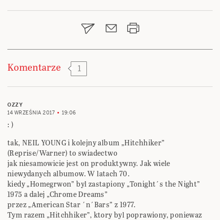
wpisu
Komentarze
1
OZZY
14 WRZEŚNIA 2017
19:06
: )
tak, NEIL YOUNG i kolejny album „Hitchhiker”
(Reprise/Warner) to swiadectwo
jak niesamowicie jest on produktywny. Jak wiele
niewydanych albumow. W latach 70.
kiedy „Homegrwon” byl zastapiony „Tonight´s the Night”
1975 a dalej „Chrome Dreams”
przez „American Star ´n´Bars” z 1977.
Tym razem „Hitchhiker”, ktory byl poprawiony, poniewaz