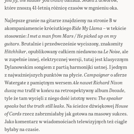
które znoszą 41-letnią różnicę czasów w mgnieniu oka.
Najlepsze granie na gitarze znajdziemy na stronie B w
akompaniamencie króciutkiego
Ride My Llama
– w tekście
stosownie:
I met a man from Mars / He picked up on my
guitars
. Brutalnie i przedwcześnie wyciszony, znakomity
Hitchhiker
, opublikowany całkiem niedawno na
Le Noise
, ale
w zupełnie innej, elektrycznej wersji, tutaj jest klasycznym
Dylanowskim songiem z partią harmonijki ustnej. I jednym
z najważniejszych punktów na płycie.
Campaigner
o aferze
Watergate z pamiętnym wersem
Ale nawet Richard Nixon
duszę ma
trafił w końcu na retrospektywny album
Decade
,
tyle że tam wycięli z niego dość istotny wers:
The speaker
speaks but the truth still leaks
. Na ścieżce dźwiękowej
House
of Cards
rzecz zabrzmiałaby jak gotowa na masowy sukces.
Jako komentarz w wiadomościach telewizyjnych też ciągle
byłaby na czasie.