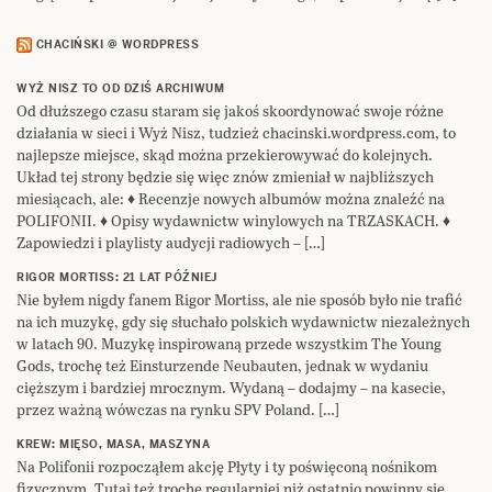
CHACIŃSKI @ WORDPRESS
WYŻ NISZ TO OD DZIŚ ARCHIWUM
Od dłuższego czasu staram się jakoś skoordynować swoje różne
działania w sieci i Wyż Nisz, tudzież chacinski.wordpress.com, to
najlepsze miejsce, skąd można przekierowywać do kolejnych.
Układ tej strony będzie się więc znów zmieniał w najbliższych
miesiącach, ale: ♦ Recenzje nowych albumów można znaleźć na
POLIFONII. ♦ Opisy wydawnictw winylowych na TRZASKACH. ♦
Zapowiedzi i playlisty audycji radiowych – […]
RIGOR MORTISS: 21 LAT PÓŹNIEJ
Nie byłem nigdy fanem Rigor Mortiss, ale nie sposób było nie trafić
na ich muzykę, gdy się słuchało polskich wydawnictw niezależnych
w latach 90. Muzykę inspirowaną przede wszystkim The Young
Gods, trochę też Einsturzende Neubauten, jednak w wydaniu
cięższym i bardziej mrocznym. Wydaną – dodajmy – na kasecie,
przez ważną wówczas na rynku SPV Poland. […]
KREW: MIĘSO, MASA, MASZYNA
Na Polifonii rozpocząłem akcję Płyty i ty poświęconą nośnikom
fizycznym. Tutaj też trochę regularniej niż ostatnio powinny się