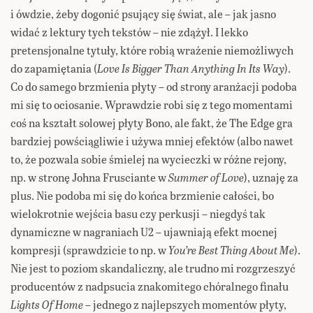
i ówdzie, żeby dogonić psujący się świat, ale – jak jasno
widać z lektury tych tekstów – nie zdążył. I lekko
pretensjonalne tytuły, które robią wrażenie niemożliwych
do zapamiętania (
Love Is Bigger Than Anything In Its Way
).
Co do samego brzmienia płyty – od strony aranżacji podoba
mi się to ociosanie. Wprawdzie robi się z tego momentami
coś na kształt solowej płyty Bono, ale fakt, że The Edge gra
bardziej powściągliwie i używa mniej efektów (albo nawet
to, że pozwala sobie śmielej na wycieczki w różne rejony,
np. w stronę Johna Frusciante w
Summer of Love
), uznaję za
plus. Nie podoba mi się do końca brzmienie całości, bo
wielokrotnie wejścia basu czy perkusji – niegdyś tak
dynamiczne w nagraniach U2 – ujawniają efekt mocnej
kompresji (sprawdzicie to np. w
You’re Best Thing About Me
).
Nie jest to poziom skandaliczny, ale trudno mi rozgrzeszyć
producentów z nadpsucia znakomitego chóralnego finału
Lights Of Home
– jednego z najlepszych momentów płyty,