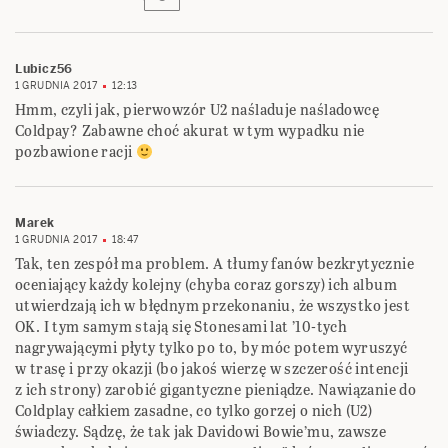
Lubicz56
1 GRUDNIA 2017
12:13
Hmm, czyli jak, pierwowzór U2 naśladuje naśladowcę
Coldpay? Zabawne choć akurat w tym wypadku nie
pozbawione racji
Marek
1 GRUDNIA 2017
18:47
Tak, ten zespół ma problem. A tłumy fanów bezkrytycznie
oceniający każdy kolejny (chyba coraz gorszy) ich album
utwierdzają ich w błędnym przekonaniu, że wszystko jest
OK. I tym samym stają się Stonesami lat ’10-tych
nagrywającymi płyty tylko po to, by móc potem wyruszyć
w trasę i przy okazji (bo jakoś wierzę w szczerość intencji
z ich strony) zarobić gigantyczne pieniądze. Nawiązanie do
Coldplay całkiem zasadne, co tylko gorzej o nich (U2)
świadczy. Sądzę, że tak jak Davidowi Bowie’mu, zawsze