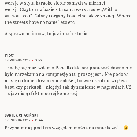
wersje w stylu karaoke siebie samych w miernej
wersji. Clayton na basie z ta sama wersja co w „With or
without you”. Gitary i organy koscielne jak ze znanej „Where
the streets have no name” etc etc
A sprawa milionow, to juz inna historia.
Piotr
3 GRUDNIA 2017
0:59
Trochę się martwiłem o Pana Redaktora ponieważ dawno nie
było narzekania na kompresję a tu proszę jest : Nie podoba
mi się do końca brzmienie całości, bo wielokrotnie wejścia
basu czy perkusji – niegdyś tak dynamiczne w nagraniach U2
– ujawniają efekt mocnej kompresji
BARTEK CHACIŃSKI
3 GRUDNIA 2017
11:44
Przynajmniej pod tym względem można na mnie liczyć…