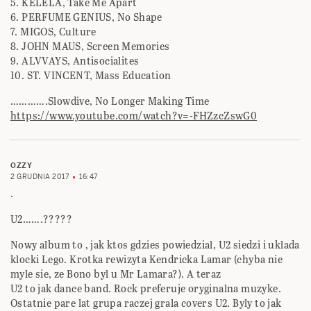
5. KELELA, Take Me Apart
6. PERFUME GENIUS, No Shape
7. MIGOS, Culture
8. JOHN MAUS, Screen Memories
9. ALVVAYS, Antisocialites
10. ST. VINCENT, Mass Education
………….Slowdive, No Longer Making Time
https://www.youtube.com/watch?v=-FHZzcZswG0
OZZY
2 GRUDNIA 2017
16:47
.
U2…….?????
Nowy album to , jak ktos gdzies powiedzial, U2 siedzi i uklada
klocki Lego. Krotka rewizyta Kendricka Lamar (chyba nie
myle sie, ze Bono byl u Mr Lamara?). A teraz
U2 to jak dance band. Rock preferuje oryginalna muzyke.
Ostatnie pare lat grupa raczej grala covers U2. Byly to jak