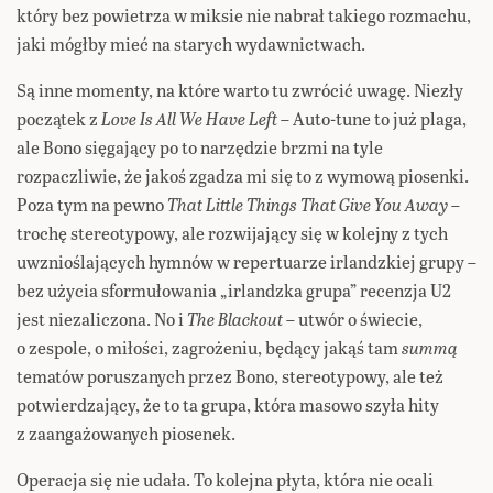
który bez powietrza w miksie nie nabrał takiego rozmachu,
jaki mógłby mieć na starych wydawnictwach.
Są inne momenty, na które warto tu zwrócić uwagę. Niezły
początek z
Love Is All We Have Left
– Auto-tune to już plaga,
ale Bono sięgający po to narzędzie brzmi na tyle
rozpaczliwie, że jakoś zgadza mi się to z wymową piosenki.
Poza tym na pewno
That Little Things That Give You Away
–
trochę stereotypowy, ale rozwijający się w kolejny z tych
uwznioślających hymnów w repertuarze irlandzkiej grupy –
bez użycia sformułowania „irlandzka grupa” recenzja U2
jest niezaliczona. No i
The Blackout
– utwór o świecie,
o zespole, o miłości, zagrożeniu, będący jakąś tam
summą
tematów poruszanych przez Bono, stereotypowy, ale też
potwierdzający, że to ta grupa, która masowo szyła hity
z zaangażowanych piosenek.
Operacja się nie udała. To kolejna płyta, która nie ocali