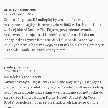
waldek z kapeluszem
4 GRUDNIA 2017
3:45
Co tu dużo pisać, U2 najlepiej by zrobiła dla swej
potomności, gdyby się rozwiązało w 1993 roku. Najlepiej po
wielkiej kłótni Bono z The Edgem, przy zdemolowaniu
hotelowego pokoju. Taki koniec byłby i dla nich i dla nas
lepszy, od nagrywania przez nich i słuchania przez nas,
kolejnych płyt. Chociaż swego czasu w kółko słuchałem płyty
…Atomic Bomb, ale dużo wtedy piłem.
goodnightvienna
16 GRUDNIA 2017
22:32
@waldek z kapeluszem
Gdyby rozwiązali się w 1993 roku, nie nagraliby Passengers
(a na nim kilka perełek, w tym „Ito Okashi”), całkiem solidnej
„Pop” oraz przede wszystkim wyśmienitego soundtracku do
kiepskiego filmu „Million Dollar Hotel”. A i „Get On Your
Boots” to jeden z najlepszych singli w ich karierze w mojej
opinii.