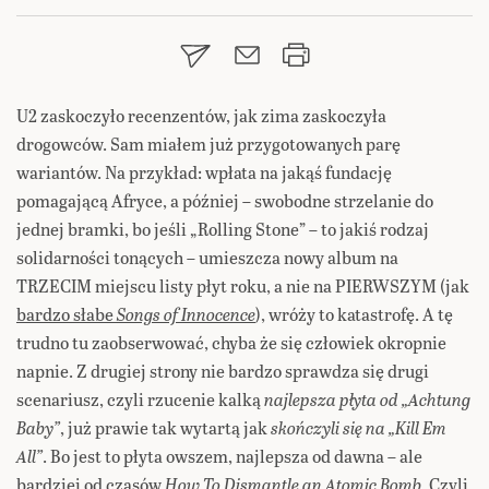
U2 zaskoczyło recenzentów, jak zima zaskoczyła
drogowców. Sam miałem już przygotowanych parę
wariantów. Na przykład: wpłata na jakąś fundację
pomagającą Afryce, a później – swobodne strzelanie do
jednej bramki, bo jeśli „Rolling Stone” – to jakiś rodzaj
solidarności tonących – umieszcza nowy album na
TRZECIM miejscu listy płyt roku, a nie na PIERWSZYM (jak
bardzo słabe
Songs of Innocence
), wróży to katastrofę. A tę
trudno tu zaobserwować, chyba że się człowiek okropnie
napnie. Z drugiej strony nie bardzo sprawdza się drugi
scenariusz, czyli rzucenie kalką
najlepsza płyta od „Achtung
Baby”
, już prawie tak wytartą jak
skończyli się na „Kill Em
All”
. Bo jest to płyta owszem, najlepsza od dawna – ale
bardziej od czasów
How To Dismantle an Atomic Bomb
. Czyli