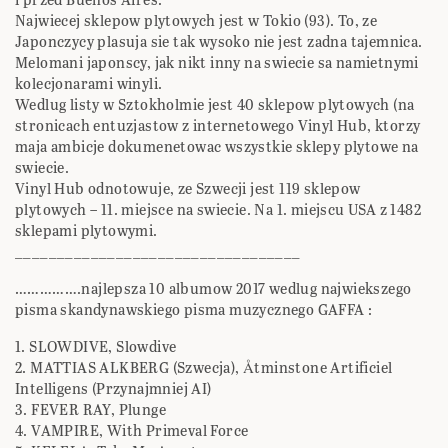
Najwiecej sklepow plytowych jest w Tokio (93). To, ze
Japonczycy plasuja sie tak wysoko nie jest zadna tajemnica.
Melomani japonscy, jak nikt inny na swiecie sa namietnymi
kolecjonarami winyli.
Wedlug listy w Sztokholmie jest 40 sklepow plytowych (na
stronicach entuzjastow z internetowego Vinyl Hub, ktorzy
maja ambicje dokumenetowac wszystkie sklepy plytowe na
swiecie.
Vinyl Hub odnotowuje, ze Szwecji jest 119 sklepow
plytowych – 11. miejsce na swiecie. Na 1. miejscu USA z 1482
sklepami plytowymi.
__________________________________
…………….najlepsza 10 albumow 2017 wedlug najwiekszego
pisma skandynawskiego pisma muzycznego GAFFA :
1. SLOWDIVE, Slowdive
2. MATTIAS ALKBERG (Szwecja), Åtminstone Artificiel
Intelligens (Przynajmniej AI)
3. FEVER RAY, Plunge
4. VAMPIRE, With Primeval Force