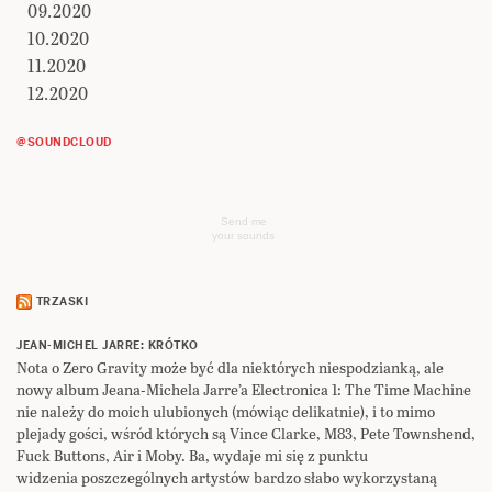
09.2020
10.2020
11.2020
12.2020
@SOUNDCLOUD
Send me
your sounds
TRZASKI
JEAN-MICHEL JARRE: KRÓTKO
Nota o Zero Gravity może być dla niektórych niespodzianką, ale
nowy album Jeana-Michela Jarre’a Electronica 1: The Time Machine
nie należy do moich ulubionych (mówiąc delikatnie), i to mimo
plejady gości, wśród których są Vince Clarke, M83, Pete Townshend,
Fuck Buttons, Air i Moby. Ba, wydaje mi się z punktu
widzenia poszczególnych artystów bardzo słabo wykorzystaną