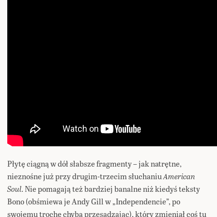
Płytę ciągną w dół słabsze fragmenty – jak natrętne,
nieznośne już przy drugim-trzecim słuchaniu
American
Soul
. Nie pomagają też bardziej banalne niż kiedyś teksty
Bono (obśmiewa je Andy Gill w „Independencie”, po
swojemu trochę chyba przesadzając), który zmieniał coś tu