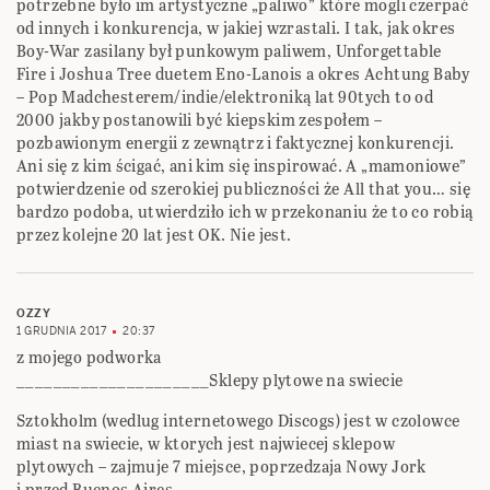
potrzebne było im artystyczne „paliwo” które mogli czerpać
od innych i konkurencja, w jakiej wzrastali. I tak, jak okres
Boy-War zasilany był punkowym paliwem, Unforgettable
Fire i Joshua Tree duetem Eno-Lanois a okres Achtung Baby
– Pop Madchesterem/indie/elektroniką lat 90tych to od
2000 jakby postanowili być kiepskim zespołem –
pozbawionym energii z zewnątrz i faktycznej konkurencji.
Ani się z kim ścigać, ani kim się inspirować. A „mamoniowe”
potwierdzenie od szerokiej publiczności że All that you… się
bardzo podoba, utwierdziło ich w przekonaniu że to co robią
przez kolejne 20 lat jest OK. Nie jest.
OZZY
1 GRUDNIA 2017
20:37
z mojego podworka
_____________________Sklepy plytowe na swiecie
Sztokholm (wedlug internetowego Discogs) jest w czolowce
miast na swiecie, w ktorych jest najwiecej sklepow
plytowych – zajmuje 7 miejsce, poprzedzaja Nowy Jork
i przed Buenos Aires.