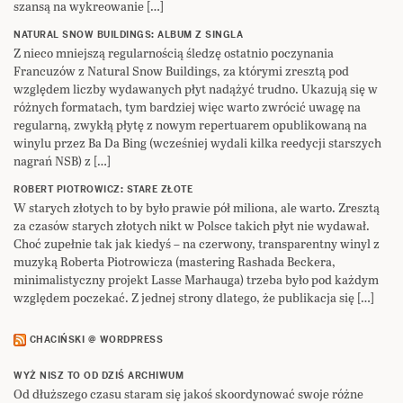
szansą na wykreowanie […]
NATURAL SNOW BUILDINGS: ALBUM Z SINGLA
Z nieco mniejszą regularnością śledzę ostatnio poczynania
Francuzów z Natural Snow Buildings, za którymi zresztą pod
względem liczby wydawanych płyt nadążyć trudno. Ukazują się w
różnych formatach, tym bardziej więc warto zwrócić uwagę na
regularną, zwykłą płytę z nowym repertuarem opublikowaną na
winylu przez Ba Da Bing (wcześniej wydali kilka reedycji starszych
nagrań NSB) z […]
ROBERT PIOTROWICZ: STARE ZŁOTE
W starych złotych to by było prawie pół miliona, ale warto. Zresztą
za czasów starych złotych nikt w Polsce takich płyt nie wydawał.
Choć zupełnie tak jak kiedyś – na czerwony, transparentny winyl z
muzyką Roberta Piotrowicza (mastering Rashada Beckera,
minimalistyczny projekt Lasse Marhauga) trzeba było pod każdym
względem poczekać. Z jednej strony dlatego, że publikacja się […]
CHACIŃSKI @ WORDPRESS
WYŻ NISZ TO OD DZIŚ ARCHIWUM
Od dłuższego czasu staram się jakoś skoordynować swoje różne