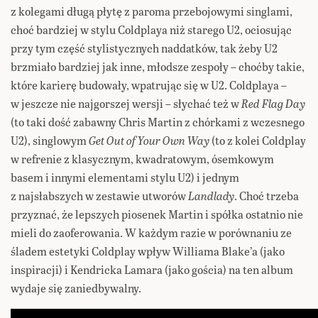
z kolegami długą płytę z paroma przebojowymi singlami,
choć bardziej w stylu Coldplaya niż starego U2, ociosując
przy tym część stylistycznych naddatków, tak żeby U2
brzmiało bardziej jak inne, młodsze zespoły – choćby takie,
które karierę budowały, wpatrując się w U2. Coldplaya –
w jeszcze nie najgorszej wersji – słychać też w
Red Flag Day
(to taki dość zabawny Chris Martin z chórkami z wczesnego
U2), singlowym
Get Out of Your Own Way
(to z kolei Coldplay
w refrenie z klasycznym, kwadratowym, ósemkowym
basem i innymi elementami stylu U2) i jednym
z najsłabszych w zestawie utworów
Landlady
. Choć trzeba
przyznać, że lepszych piosenek Martin i spółka ostatnio nie
mieli do zaoferowania. W każdym razie w porównaniu ze
śladem estetyki Coldplay wpływ Williama Blake’a (jako
inspiracji) i Kendricka Lamara (jako gościa) na ten album
wydaje się zaniedbywalny.