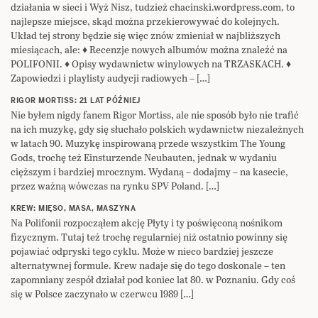
działania w sieci i Wyż Nisz, tudzież chacinski.wordpress.com, to
najlepsze miejsce, skąd można przekierowywać do kolejnych.
Układ tej strony będzie się więc znów zmieniał w najbliższych
miesiącach, ale: ♦ Recenzje nowych albumów można znaleźć na
POLIFONII. ♦ Opisy wydawnictw winylowych na TRZASKACH. ♦
Zapowiedzi i playlisty audycji radiowych – […]
RIGOR MORTISS: 21 LAT PÓŹNIEJ
Nie byłem nigdy fanem Rigor Mortiss, ale nie sposób było nie trafić
na ich muzykę, gdy się słuchało polskich wydawnictw niezależnych
w latach 90. Muzykę inspirowaną przede wszystkim The Young
Gods, trochę też Einsturzende Neubauten, jednak w wydaniu
cięższym i bardziej mrocznym. Wydaną – dodajmy – na kasecie,
przez ważną wówczas na rynku SPV Poland. […]
KREW: MIĘSO, MASA, MASZYNA
Na Polifonii rozpocząłem akcję Płyty i ty poświęconą nośnikom
fizycznym. Tutaj też trochę regularniej niż ostatnio powinny się
pojawiać odpryski tego cyklu. Może w nieco bardziej jeszcze
alternatywnej formule. Krew nadaje się do tego doskonale – ten
zapomniany zespół działał pod koniec lat 80. w Poznaniu. Gdy coś
się w Polsce zaczynało w czerwcu 1989 […]