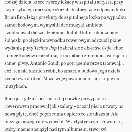
rodzaj dzieła, które tworzy leżący w szpitalu artysta, przy
czym sytuacja ma swoje okazałe historyczne odpowiedniki.
Brian Eno, leżąc przykuty do szpitalnego łóżka po wypadku
samochodowym, wymyślił ideę muzyki ambient
i zaplanował dalsze działania. Ralph Hütter obudzony ze
śpiączki po ciężkim wypadku rowerowym odrzucił plany
wydania płyty
Techno Pop
i zabrał się za
Electric Cafe
, choć
koniec końców okazało się to po latach zmienioną wersją tej
samej płyty. Antonio Gaudi po potrąceniu przez tramwaj…
cóż, ten nic już nie zrobił, bo zmarł, a budowa jego dzieła
życia trwa do dziś. Może więc powinienem się skupić na
muzykach.
Bono jest gdzieś pośrodku tej stawki: po wypadku
rowerowym pracował jak szalony – zaczął pisać utwory na
nową płytę, choć poprzednia dopiero co się ukazała. Ale
niczego nowego nie wymyślił. W artystycznym słowotoku,
który mocno zaciążył nad tym albumem, stworzył