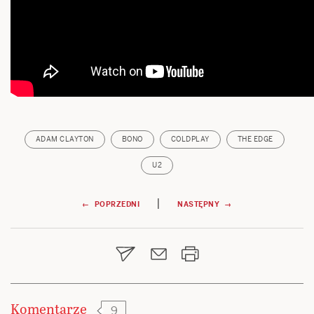
ADAM CLAYTON
BONO
COLDPLAY
THE EDGE
U2
Nawigacja
|
← POPRZEDNI
NASTĘPNY →
wpisu
Komentarze
9