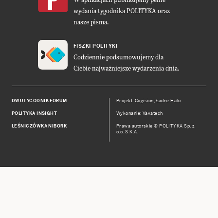
wydania tygodnika POLITYKA oraz
nasze pisma.
FISZKI POLITYKI
Codziennie podsumowujemy dla
Ciebie najważniejsze wydarzenia dnia.
DWUTYGODNIK FORUM
Projekt:
Cogision
,
Ładne Halo
POLITYKA INSIGHT
Wykonanie: Vavatech
LEŚNICZÓWKA NIBORK
Prawa autorskie © POLITYKA Sp. z
o.o. S.K.A.