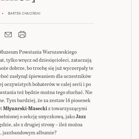
BARTEK CHACIŃSKI
 Muzeum Powstania Warszawskiego
t, tylko wręcz od dziesięcioleci, zataczają
może dobrze, bo trochę się już wyczerpały te
 choć zasłynął śpiewaniem dla uczestników
j oczywistych bohaterów w całej serii i po
wstania też będzie można tego słuchać. Nie
e. Tym bardziej, że za zestaw 14 piosenek
et
Młynarski-Masecki
z towarzyszącymi
ełnionej o sekcję smyczkową, jako
Jazz
ędzie, ale z drugiej strony – ileż można
m, jazzbandowym albumie?