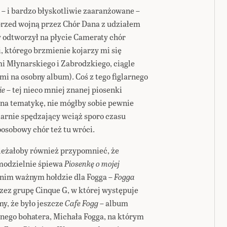
 – i bardzo błyskotliwie zaaranżowane –
rzed wojną przez Chór Dana z udziałem
 odtworzył na płycie Cameraty chór
 którego brzmienie kojarzy mi się
 Młynarskiego i Zabrodzkiego, ciągle
i na osobny album). Coś z tego figlarnego
ie
– tej nieco mniej znanej piosenki
 na tematykę, nie mógłby sobie pewnie
arnie spędzający wciąż sporo czasu
osobowy chór też tu wróci.
leżałoby również przypomnieć, że
modzielnie śpiewa
Piosenkę o mojej
dnim ważnym hołdzie dla Fogga –
Fogga
rzez grupę Cinque G, w której występuje
my, że było jeszcze
Cafe Fogg
– album
ego bohatera, Michała Fogga, na którym