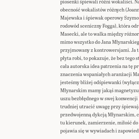
piosenki śpiewali różni wokaliści. N
obecność wokalistów różnych (Joann
Majewska i śpiewak operowy Szymon
rodowód sceniczny Fogga), która od
Masecki, ale to walka między różnoro
mimo wszystko do Jana Młynarskiego
przyjmowany z kontrowersjami. Ja tę
płyta robi, to pokazuje, że bez teg
cała autorska idea patrzenia na tę 
znaczenia wspaniałych aranżacji Ma
jesteśmy bliżej odśpiewanki (wyłącz
Młynarskim mamy jakąś magnetyzuj
uszu bezbłędnego w swej konwencj
trudniej utracić uwagę przy śpiewa
przedwojenną dykcją Młynarskim, 
tu kierunek, zamierzenie, miłość do 
pojawia się w wywiadach i zapowied