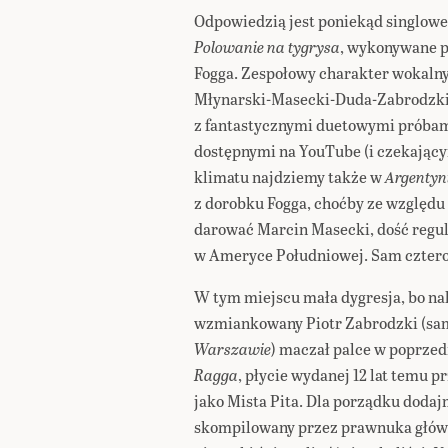
Odpowiedzią jest poniekąd singlowe
Polowanie na tygrysa
, wykonywane p
Fogga. Zespołowy charakter wokalny
Młynarski-Masecki-Duda-Zabrodzki,
z fantastycznymi duetowymi próbami
dostępnymi na YouTube (i czekającym
klimatu najdziemy także w
Argentyn
z dorobku Fogga, choćby ze względu
darować Marcin Masecki, dość regul
w Ameryce Południowej. Sam cztero
W tym miejscu mała dygresja, bo na
wzmiankowany Piotr Zabrodzki (sa
Warszawie
) maczał palce w poprze
Ragga
, płycie wydanej 12 lat temu p
jako Mista Pita. Dla porządku dodaj
skompilowany przez prawnuka główn