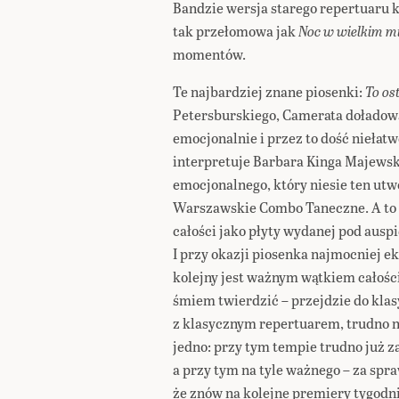
Bandzie wersja starego repertuaru ko
tak przełomowa jak
Noc w wielkim mi
momentów.
Te najbardziej znane piosenki:
To os
Petersburskiego, Camerata doładow
emocjonalnie i przez to dość niełat
interpretuje Barbara Kinga Majewsk
emocjonalnego, który niesie ten ut
Warszawskie Combo Taneczne. A to je
całości jako płyty wydanej pod au
I przy okazji piosenka najmocniej e
kolejny jest ważnym wątkiem całości.
śmiem twierdzić – przejdzie do klasy
z klasycznym repertuarem, trudno n
jedno: przy tym tempie trudno już z
a przy tym na tyle ważnego – za spraw
że znów na kolejne premiery tygodnia