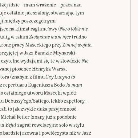
żej idzie – mam wrażenie – praca nad
je ostatnio jak szalony, stwarzając tym
ji między poszczególnymi
jsce na klimat ragtime’owy (
Nic o tobie nie
 Kulig w takim
Związane mam ręce
trudno
stronę pracy Maseckiego przy
Zimnej wojnie
.
 przyjętej w Jazz Bandzie Młynarski-
j czytelne wydają mi się te w slowfoxie
Nic
owanej piosence Henryka Warsa,
tora (znanym z filmu
Czy Lucyna to
ż z repertuaru Eugeniusza Bodo
Ja mam
ego ostatniego utworu Masecki wplótł
u Debussy’ego/Satiego, lekko zapętlony –
tali to jak zwykle duża przyjemność.
Michał Fetler (znany już z podobnie
uł-Beju
) zagrał rewelacyjne solo w stylu
o bardziej rzewna i powłóczysta niż w Jazz