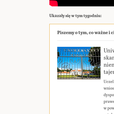
Ukazały się w tym tygodniu:
Piszemy o tym, co ważne i 
Uniw
skan
nie
taj
Uczel
wnios
dyspo
prawe
w pow