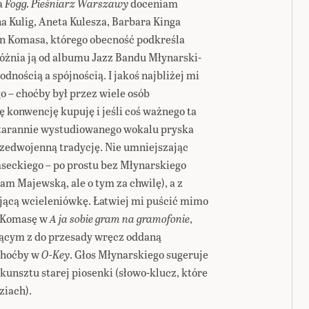
a
Fogg. Pieśniarz Warszawy
doceniam
a Kulig, Aneta Kulesza, Barbara Kinga
 Komasa, którego obecność podkreśla
różnia ją od albumu Jazz Bandu Młynarski-
dnością a spójnością. I jakoś najbliżej mi
 – choćby był przez wiele osób
 konwencję kupuję i jeśli coś ważnego ta
o starannie wystudiowanego wokalu pryska
przedwojenną tradycję. Nie umniejszając
seckiego – po prostu bez Młynarskiego
am Majewską, ale o tym za chwilę), a z
ącą wcieleniówkę. Łatwiej mi puścić mimo
i Komasę w
A ja sobie gram na gramofonie
,
jącym z do przesady wręcz oddaną
choćby w
O-Key
. Głos Młynarskiego sugeruje
kunsztu starej piosenki (słowo-klucz, które
ziach).