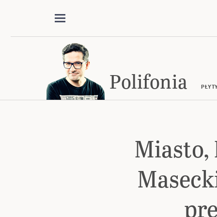
Polifonia
PŁYT
Miasto,
Masecki
pr