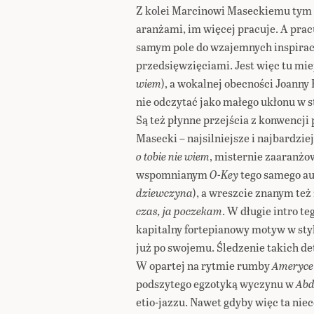
Z kolei Marcinowi Maseckiemu tym l
aranżami, im więcej pracuje. A pracu
samym pole do wzajemnych inspirac
przedsięwzięciami. Jest więc tu mie
wiem
), a wokalnej obecności Joanny
nie odczytać jako małego ukłonu w 
Są też płynne przejścia z konwencji
Masecki – najsilniejsze i najbardzie
o tobie nie wiem
, misternie zaaranż
wspomnianym
O-Key
tego samego au
dziewczyna
), a wreszcie znanym te
czas, ja poczekam
. W długie intro t
kapitalny fortepianowy motyw w styl
już po swojemu. Śledzenie takich de
W opartej na rytmie rumby
Ameryce
podszytego egzotyką wyczynu w
Abd
etio-jazzu. Nawet gdyby więc ta niec