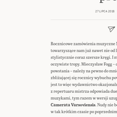
27 LIPCA 2018
Rocznicowe zamówienia muzyczne
towarzyszące nam już nawet nie od la
stylistycznie coraz szersze kręgi. I 
oczywiste tropy. Mieczysław Fogg –
powstania – należy na pewno do mnie
zbliżającej się rocznicy wybuchu po
jest to więc wydawnictwo okazjonaln
z repertuaru mistrza odpowiada du
muzykami, tym razem w wersji uzup
Camerata Varsoviensis
. Nudy nie b
w tak krótkim czasie po poprzedni