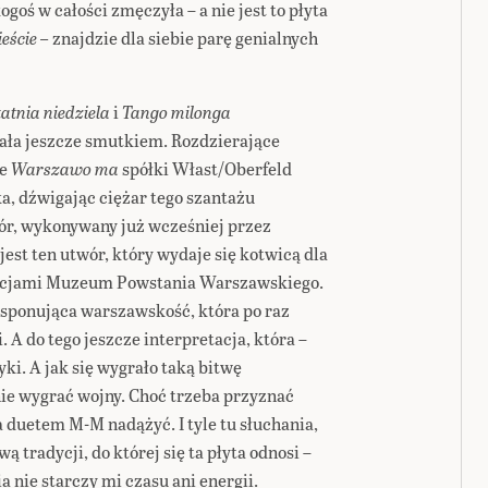
goś w całości zmęczyła – a nie jest to płyta
eście –
znajdzie dla siebie parę genialnych
tatnia niedziela
i
Tango milonga
ała jeszcze smutkiem. Rozdzierające
we
Warszawo ma
spółki Włast/Oberfeld
a, dźwigając ciężar tego szantażu
wór, wykonywany już wcześniej przez
st ten utwór, który wydaje się kotwicą dla
spicjami Muzeum Powstania Warszawskiego.
ksponująca warszawskość, która po raz
 A do tego jeszcze interpretacja, która –
ki. A jak się wygrało taką bitwę
ie wygrać wojny. Choć trzeba przyznać
a duetem M-M nadążyć. I tyle tu słuchania,
ą tradycji, do której się ta płyta odnosi –
 nie starczy mi czasu ani energii.