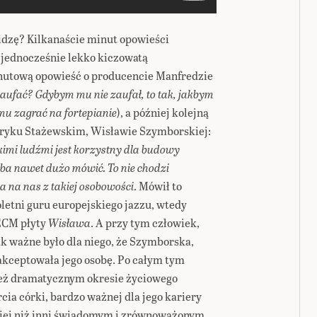
idzę? Kilkanaście minut opowieści
ą jednocześnie lekko kiczowatą
nutową opowieść o producencie Manfredzie
aufać? Gdybym mu nie zaufał, to tak, jakbym
 mu zagrać na fortepianie
), a później kolejną
enryku Stażewskim, Wisławie Szymborskiej:
kimi ludźmi jest korzystny dla budowy
eba nawet dużo mówić. To nie chodzi
ka na nas z takiej osobowości
. Mówił to
etni guru europejskiego jazzu, wtedy
 ECM płyty
Wisława
. A przy tym człowiek,
k ważne było dla niego, że Szymborska,
aakceptowała jego osobę. Po całym tym
eż dramatycznym okresie życiowego
rcia córki, bardzo ważnej dla jego kariery
ziej niż inni świadomym i zrównoważonym.