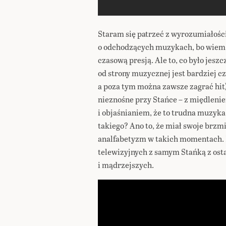
Staram się patrzeć z wyrozumiałości
o odchodzących muzykach, bo wiem, j
czasową presją. Ale to, co było jesz
od strony muzycznej jest bardziej cz
a poza tym można zawsze zagrać hit),
nieznośne przy Stańce – z międleni
i objaśnianiem, że to trudna muzyka,
takiego? Ano to, że miał swoje brzm
analfabetyzm w takich momentach. 
telewizyjnych z samym Stańką z ostat
i mądrzejszych.