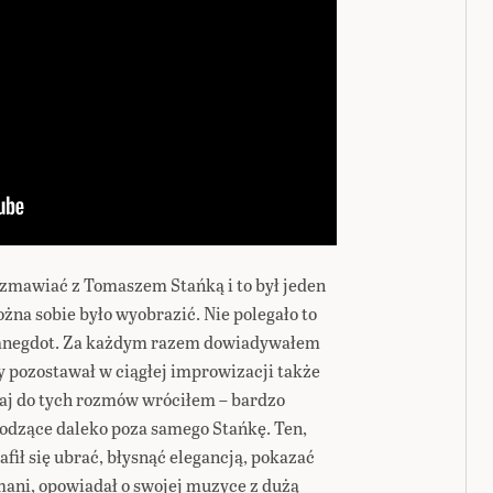
zmawiać z Tomaszem Stańką i to był jeden
na sobie było wyobrazić. Nie polegało to
 anegdot. Za każdym razem dowiadywałem
by pozostawał w ciągłej improwizacji także
iaj do tych rozmów wróciłem – bardzo
hodzące daleko poza samego Stańkę. Ten,
afił się ubrać, błysnąć elegancją, pokazać
zmani, opowiadał o swojej muzyce z dużą