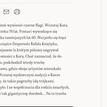
inni wywiesić czarne flagi. Wczoraj Kora,
ieku 76 lat. Postaci wywodzące się
ka tamtejszych lat 60.
Wszystko się kręci
 książce
Desperado
Rafała Księżyka,
sjanem (z którym później nagrywał
jomości z Korą. Choć zaznaczał, że do
o, podchodził wtedy trochę
zawa, gdzie oboje artystów mieszkało
. Wczoraj wydawczyni audycji o Korze
, że takie pogrzeby idą trójkami.
yło. I ze współczucia dla rodzin zmarłych,
az tak gigantyczny dorobek… Na to trzeba