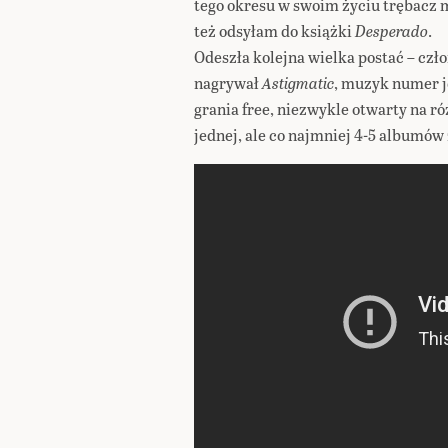
tego okresu w swoim życiu trębacz m
też odsyłam do książki
Desperado
.
Odeszła kolejna wielka postać – cz
nagrywał
Astigmatic
, muzyk numer j
grania free, niezwykle otwarty na r
jednej, ale co najmniej 4-5 albumów 