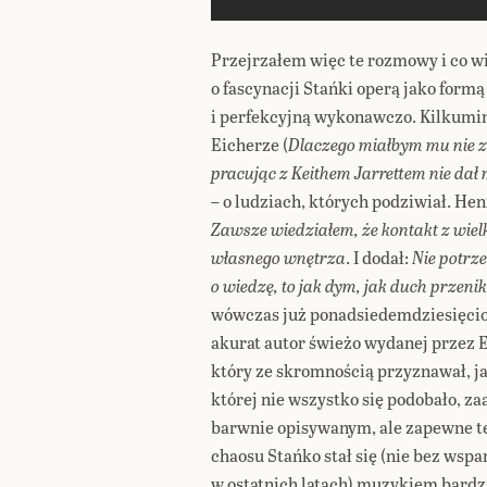
Przejrzałem więc te rozmowy i co w
o fascynacji Stańki operą jako form
i perfekcyjną wykonawczo. Kilkumi
Eicherze (
Dlaczego miałbym mu nie z
pracując z Keithem Jarrettem nie dał
– o ludziach, których podziwiał. H
Zawsze wiedziałem, że kontakt z wiel
własnego wnętrza
. I dodał:
Nie potrz
o wiedzę, to jak dym, jak duch przeni
wówczas już ponadsiedemdziesięciol
akurat autor świeżo wydanej przez
który ze skromnością przyznawał, ja
której nie wszystko się podobało, z
barwnie opisywanym, ale zapewne t
chaosu Stańko stał się (nie bez wspa
w ostatnich latach) muzykiem bard