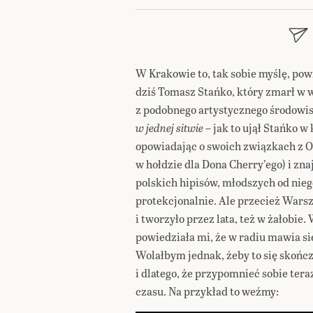
W Krakowie to, tak sobie myślę, pow
dziś Tomasz Stańko, który zmarł w w
z podobnego artystycznego środowis
w jednej sitwie
– jak to ujął Stańko w
opowiadając o swoich związkach z O
w hołdzie dla Dona Cherry’ego) i zna
polskich hipisów, młodszych od nieg
protekcjonalnie. Ale przecież Wars
i tworzyło przez lata, też w żałobie
powiedziała mi, że w radiu mawia się
Wolałbym jednak, żeby to się skończ
i dlatego, że przypomnieć sobie ter
czasu. Na przykład to weźmy: