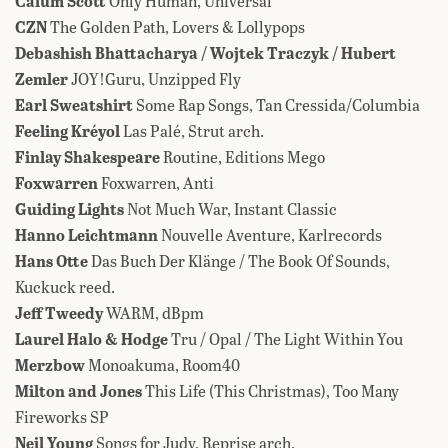
Calum Scott
Only Human, Universal
CZN
The Golden Path, Lovers & Lollypops
Debashish Bhattacharya / Wojtek Traczyk / Hubert
Zemler
JOY!Guru, Unzipped Fly
Earl Sweatshirt
Some Rap Songs, Tan Cressida/Columbia
Feeling Kréyol
Las Palé, Strut arch.
Finlay Shakespeare
Routine, Editions Mego
Foxwarren
Foxwarren, Anti
Guiding Lights
Not Much War, Instant Classic
Hanno Leichtmann
Nouvelle Aventure, Karlrecords
Hans Otte
Das Buch Der Klänge / The Book Of Sounds,
Kuckuck reed.
Jeff Tweedy
WARM, dBpm
Laurel Halo & Hodge
Tru / Opal / The Light Within You
Merzbow
Monoakuma, Room40
Milton and Jones
This Life (This Christmas), Too Many
Fireworks SP
Neil Young
Songs for Judy, Reprise arch.