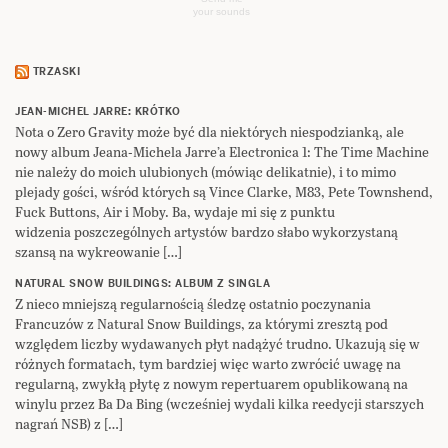
your sounds
TRZASKI
JEAN-MICHEL JARRE: KRÓTKO
Nota o Zero Gravity może być dla niektórych niespodzianką, ale
nowy album Jeana-Michela Jarre’a Electronica 1: The Time Machine
nie należy do moich ulubionych (mówiąc delikatnie), i to mimo
plejady gości, wśród których są Vince Clarke, M83, Pete Townshend,
Fuck Buttons, Air i Moby. Ba, wydaje mi się z punktu
widzenia poszczególnych artystów bardzo słabo wykorzystaną
szansą na wykreowanie […]
NATURAL SNOW BUILDINGS: ALBUM Z SINGLA
Z nieco mniejszą regularnością śledzę ostatnio poczynania
Francuzów z Natural Snow Buildings, za którymi zresztą pod
względem liczby wydawanych płyt nadążyć trudno. Ukazują się w
różnych formatach, tym bardziej więc warto zwrócić uwagę na
regularną, zwykłą płytę z nowym repertuarem opublikowaną na
winylu przez Ba Da Bing (wcześniej wydali kilka reedycji starszych
nagrań NSB) z […]