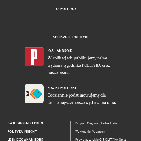
O POLITYCE
APLIKACJE POLITYKI
i
IOS
ANDROID
W aplikacjach publikujemy pełne
wydania tygodnika POLITYKA oraz
nasze pisma.
FISZKI POLITYKI
Codziennie podsumowujemy dla
Ciebie najważniejsze wydarzenia dnia.
DWUTYGODNIK FORUM
Projekt:
Cogision
,
Ładne Halo
POLITYKA INSIGHT
Wykonanie: Vavatech
LEŚNICZÓWKA NIBORK
Prawa autorskie © POLITYKA Sp. z