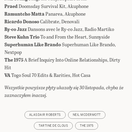
Praed
Doomsday Survival Kit, Akuphone
Ramuntcho Matta
Panarea, Akuphone
Ricardo Donoso
Calibrate, Denovali
Ry-co Jazz
Dansons avec le Ry-co Jazz, Radio Martiko
Steve Kuhn Trio
To and From the Heart, Sunnyside
Superhuman Like Brando
Superhuman Like Brando,
Nextpop
The 1975
A Brief Inquiry Into Online Relationships, Dirty
Hit
VA
Togo Soul 70 Edits & Rarities, Hot Casa
Wszystkie powyższe płyty ukazały się 30 listopada, chyba że
zaznaczyłem inaczej.
ALASDAIR ROBERTS
NEIL MCDERMOTT
TARTINE DE CLOUS
THE 1975