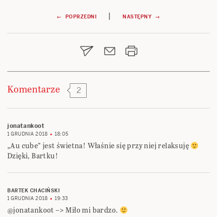
Nawigacja
|
← POPRZEDNI
NASTĘPNY →
wpisu
Komentarze
2
jonatankoot
1 GRUDNIA 2018
18:05
„Au cube” jest świetna! Właśnie się przy niej relaksuję
Dzięki, Bartku!
BARTEK CHACIŃSKI
1 GRUDNIA 2018
19:33
@jonatankoot –> Miło mi bardzo.