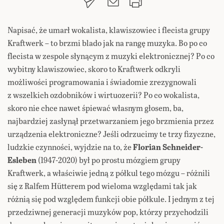
Napisać, że umarł wokalista, klawiszowiec i flecista grupy
Kraftwerk – to brzmi blado jak na rangę muzyka. Bo po co
flecista w zespole słynącym z muzyki elektronicznej? Po co
wybitny klawiszowiec, skoro to Kraftwerk odkryli
możliwości programowania i świadomie zrezygnowali
z wszelkich ozdobników i wirtuozerii? Po co wokalista,
skoro nie chce nawet śpiewać własnym głosem, ba,
najbardziej zasłynął przetwarzaniem jego brzmienia przez
urządzenia elektroniczne? Jeśli odrzucimy te trzy fizyczne,
ludzkie czynności, wyjdzie na to, że
Florian Schneider-
Esleben
(1947-2020) był po prostu mózgiem grupy
Kraftwerk, a właściwie jedną z półkul tego mózgu – różnili
się z Ralfem Hütterem pod wieloma względami tak jak
różnią się pod względem funkcji obie półkule. I jednym z tej
przedziwnej generacji muzyków pop, którzy przychodzili