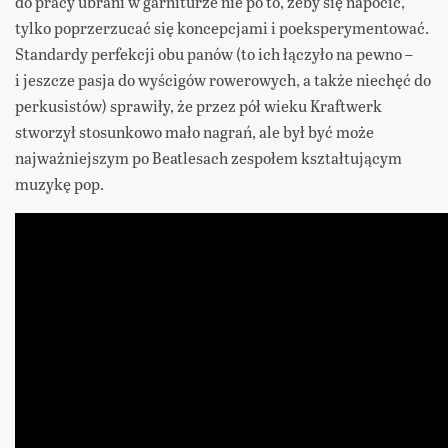
do pracy ubrani w garniturze nie po to, żeby się napocić,
tylko poprzerzucać się koncepcjami i poeksperymentować.
Standardy perfekcji obu panów (to ich łączyło na pewno –
i jeszcze pasja do wyścigów rowerowych, a także niechęć do
perkusistów) sprawiły, że przez pół wieku Kraftwerk
stworzył stosunkowo mało nagrań, ale był być może
najważniejszym po Beatlesach zespołem kształtującym
muzykę pop.