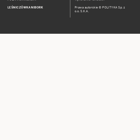
LEŚNICZÓWKA NIBORK
Prawa autorskie © POLITYKA Sp. z
o.o. S.K.A.