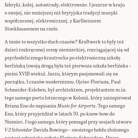
fabryki, kolej, autostrady, elektrownie. I jeszcze w kraju
o swojej, nie mniejszej niż brytyjska tradycji muzyki
współczesnej, elektronicznej, z Karlheinzem
Stockhausenem na czele.
A może to wszystko duch czasów? Kraftwerk to były też
dzieci rozkręconej sceny niemieckiej, rozciągającej się od
psychodelicznego krautrocka po elektroniczną szkołę
berlińską (swoją drogą była też pierwsza szkoła berlińska –
pieśni XVIII wieku). Jazzu, którym pasjonowali się na
początku. I czasów modernizmu. Ojciec Floriana, Paul
Schneider-Esleben, był architektem, projektantem m.in.
tego samego portu lotniczego w Kolonii, który zainspirował
Briana Eno do napisania
Music for Airports
. Tego samego
Eno, który przyjeżdżał w latach 70. po know-how do
Niemiec. I tego samego, który pomagał przy sesjach utworu
V-2 Schneider
Davida Bowiego – swoistego hołdu złożonego
postaci człowieka-robota Floriana Schneidera. Druga