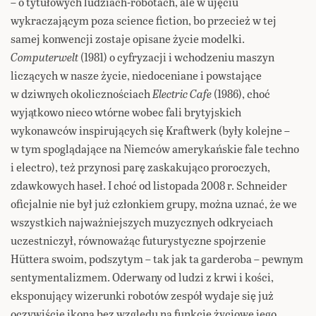
– o tytułowych ludziach-robotach, ale w ujęciu
wykraczającym poza science fiction, bo przecież w tej
samej konwencji zostaje opisane życie modelki.
Computerwelt
(1981) o cyfryzacji i wchodzeniu maszyn
liczących w nasze życie, niedoceniane i powstające
w dziwnych okolicznościach
Electric Cafe
(1986), choć
wyjątkowo nieco wtórne wobec fali brytyjskich
wykonawców inspirujących się Kraftwerk (były kolejne –
w tym spoglądające na Niemców amerykańskie fale techno
i electro), też przynosi parę zaskakująco proroczych,
zdawkowych haseł. I choć od listopada 2008 r. Schneider
oficjalnie nie był już członkiem grupy, można uznać, że we
wszystkich najważniejszych muzycznych odkryciach
uczestniczył, równoważąc futurystyczne spojrzenie
Hüttera swoim, podszytym – tak jak ta garderoba – pewnym
sentymentalizmem. Oderwany od ludzi z krwi i kości,
eksponujący wizerunki robotów zespół wydaje się już
oczywiście ikoną bez względu na funkcje życiowe jego