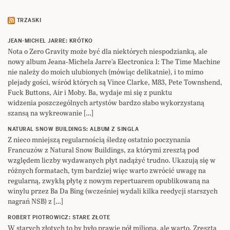
TRZASKI
JEAN-MICHEL JARRE: KRÓTKO
Nota o Zero Gravity może być dla niektórych niespodzianką, ale
nowy album Jeana-Michela Jarre’a Electronica 1: The Time Machine
nie należy do moich ulubionych (mówiąc delikatnie), i to mimo
plejady gości, wśród których są Vince Clarke, M83, Pete Townshend,
Fuck Buttons, Air i Moby. Ba, wydaje mi się z punktu
widzenia poszczególnych artystów bardzo słabo wykorzystaną
szansą na wykreowanie […]
NATURAL SNOW BUILDINGS: ALBUM Z SINGLA
Z nieco mniejszą regularnością śledzę ostatnio poczynania
Francuzów z Natural Snow Buildings, za którymi zresztą pod
względem liczby wydawanych płyt nadążyć trudno. Ukazują się w
różnych formatach, tym bardziej więc warto zwrócić uwagę na
regularną, zwykłą płytę z nowym repertuarem opublikowaną na
winylu przez Ba Da Bing (wcześniej wydali kilka reedycji starszych
nagrań NSB) z […]
ROBERT PIOTROWICZ: STARE ZŁOTE
W starych złotych to by było prawie pół miliona, ale warto. Zresztą