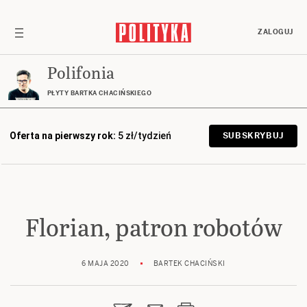
ZALOGUJ
Polifonia
PŁYTY BARTKA CHACIŃSKIEGO
Oferta na pierwszy rok:
5 zł/tydzień
SUBSKRYBUJ
Florian, patron robotów
6 MAJA 2020
BARTEK CHACIŃSKI