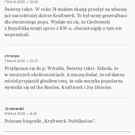
7 MAJA 2020
13:42
Świetny tekst. W roku 74 miałem okazję przeżyć na własnej
już nastoletniej skórze Kraftwerk. To był nowy generalbass
dla ówczesnego popu. Wydaje mi się, że Ciechowski
z Republiką wzięli sporo z KW-u, chociaż nigdy o tym nie
wspominali.
cfreepo
7 MAJA 2020
21:37
Przyłączam się do p. Witolda. Świetny tekst. Szkoda, że
w smutnych okolicznościach. A muszę dodać, że od dawna
wśród przyjaciół głosiłem tezę, że cała muzyka popularna
wywodzi się od the Beatles, Kraftwerk i Joy Division.
JLebowski
9 MAJA 2020
8:43
Polecam biografie „Kraftwerk. Publikation”.