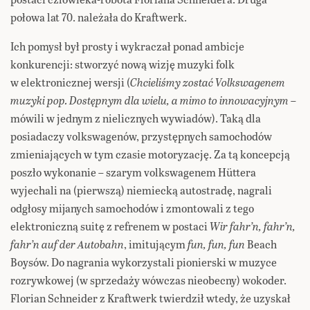
połowa lat 70. należała do Kraftwerk.
Ich pomysł był prosty i wykraczał ponad ambicje
konkurencji: stworzyć nową wizję muzyki folk
w elektronicznej wersji (
Chcieliśmy zostać Volkswagenem
muzyki pop. Dostępnym dla wielu, a mimo to innowacyjnym
–
mówili w jednym z nielicznych wywiadów). Taką dla
posiadaczy volkswagenów, przystępnych samochodów
zmieniających w tym czasie motoryzację. Za tą koncepcją
poszło wykonanie – szarym volkswagenem Hüttera
wyjechali na (pierwszą) niemiecką autostradę, nagrali
odgłosy mijanych samochodów i zmontowali z tego
elektroniczną suitę z refrenem w postaci
Wir fahr’n, fahr’n,
fahr’n auf der Autobahn
, imitującym
fun, fun, fun
Beach
Boysów. Do nagrania wykorzystali pionierski w muzyce
rozrywkowej (w sprzedaży wówczas nieobecny) wokoder.
Florian Schneider z Kraftwerk twierdził wtedy, że uzyskał