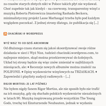
za czasów starych złotych nikt w Polsce takich płyt nie wydawał.
Choć zupełnie tak jak kiedyś – na czerwony, transparentny winyl z
muzyką Roberta Piotrowicza (mastering Rashada Beckera,
minimalistyczny projekt Lasse Marhauga) trzeba było pod każdym
względem poczekać. Z jednej strony dlatego, że publikacja się […]
CHACIŃSKI @ WORDPRESS
WYŻ NISZ TO OD DZIŚ ARCHIWUM
Od dłuższego czasu staram się jakoś skoordynować swoje różne
działania w sieci i Wyż Nisz, tudzież chacinski.wordpress.com, to
najlepsze miejsce, skąd można przekierowywać do kolejnych.
Układ tej strony będzie się więc znów zmieniał w najbliższych
miesiącach, ale: ♦ Recenzje nowych albumów można znaleźć na
POLIFONII. ♦ Opisy wydawnictw winylowych na TRZASKACH. ♦
Zapowiedzi i playlisty audycji radiowych – […]
RIGOR MORTISS: 21 LAT PÓŹNIEJ
Nie byłem nigdy fanem Rigor Mortiss, ale nie sposób było nie trafić
na ich muzykę, gdy się słuchało polskich wydawnictw niezależnych
w latach 90. Muzykę inspirowaną przede wszystkim The Young
Gods, trochę też Einsturzende Neubauten, jednak w wydaniu