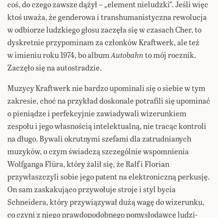
coś, do czego zawsze dążył – „element nieludzki”. Jeśli więc
ktoś uważa, że genderowa i transhumanistyczna rewolucja
w odbiorze ludzkiego głosu zaczęła się w czasach Cher, to
dyskretnie przypominam za członków Kraftwerk, ale też
w imieniu roku 1974, bo album
Autobahn
to mój rocznik.
Zaczęło się na autostradzie.
Muzycy Kraftwerk nie bardzo upominali się o siebie w tym
zakresie, choć na przykład doskonale potrafili się upominać
o pieniądze i perfekcyjnie zawiadywali wizerunkiem
zespołu i jego własnością intelektualną, nie tracąc kontroli
na długo. Bywali okrutnymi szefami dla zatrudnianych
muzyków, o czym świadczą szczególnie wspomnienia
Wolfganga Flüra, który żalił się, że Ralf i Florian
przywłaszczyli sobie jego patent na elektroniczną perkusję.
On sam zaskakująco przywołuje stroje i styl bycia
Schneidera, który przywiązywał dużą wagę do wizerunku,
co czyni z niego prawdopodobnego pomysłodawcę ludzi-