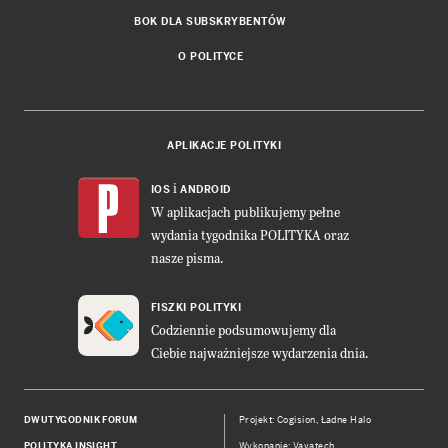
BOK DLA SUBSKRYBENTÓW
O POLITYCE
APLIKACJE POLITYKI
i
IOS
ANDROID
W aplikacjach publikujemy pełne
wydania tygodnika POLITYKA oraz
nasze pisma.
FISZKI POLITYKI
Codziennie podsumowujemy dla
Ciebie najważniejsze wydarzenia dnia.
DWUTYGODNIK FORUM
Projekt:
Cogision
,
Ładne Halo
POLITYKA INSIGHT
Wykonanie: Vavatech