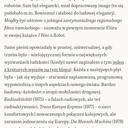
robotów. Sam był elegancki, miał dopracowany image (to się
podobało m.in. Bowiemu) i słabość do ludowej elegancji.
Mógłby być aktorem z jakiegoś sentymentalnego regionalnego
filmu niemieckiego
– zauważa w pewnym momencie Flüra
w swojej książce
I Was a Robot
.
Same pieśni opowiadały w prostej, uniwersalnej, a gdy
trzeba było – wielojęzycznej formie o największych
wyzwaniach ludzkości (kiedyś nawet napisałem o tym
jeden
z krótszych wpisów na tym blogu
). Każda z następnych płyt
była – jak się wydaje – starannie zaplanowaną, programową
wypowiedzią o innych aspektach nowego świata. Bardzo
hasłową:
Autobahn
o utopii mobilności drogowej,
Radioaktivität
(1975) – o falach radiowych, ale też
radioaktywności.
Trans Europa Express
(1977) – o sieci
komfortowych i nowoczesnych połączeń kolejowych, ale
zarazem jednoczeniu się Europy.
Die Mensch-Machine
(1978)