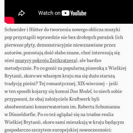
Schneider i Hütter do tworzenia nowego oblicza muzyki
pop przystąpili wprawdzie nie bez drobnych porażek (ich
pierwsze płyty, demonstracyjnie niewznawiane przez
autorów, pozostają dość słabo znane, choć interesują się
nimi
muzycy pokroju Zeitkratzera
), ale bardzo
metodycznie. Po co gonić za popularną piosenką z Wielkiej
Brytanii, skoro we własnym kraju ma się dużo starszą
tradycję pieśni? Tej romantycznej, XIX-wiecznej – jeśli
w ten sposób kojarzy się komuś
Das Model,
to niech sobie
przypomni, że obaj założyciele Kraftwerk byli
absolwentami konserwatorium im. Roberta Schumanna
w Düsseldorfie. Po co też oglądać się na trudne realia
Wielkiej Brytanii, skoro sami mieszkają w kraju będącym
gospodarczo szczytem europejskiej nowoczesności: