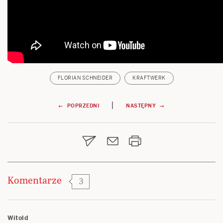
FLORIAN SCHNEIDER
KRAFTWERK
Nawigacja
|
← POPRZEDNI
NASTĘPNY →
wpisu
Komentarze
3
Witold