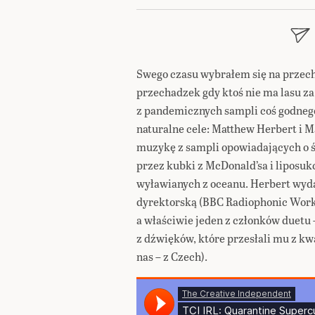
Swego czasu wybrałem się na przecha
przechadzek gdy ktoś nie ma lasu za
z pandemicznych sampli coś godnego 
naturalne cele: Matthew Herbert i Ma
muzykę z sampli opowiadających o ś
przez kubki z McDonald’sa i liposuk
wyławianych z oceanu. Herbert wyda
dyrektorską (BBC Radiophonic Works
a właściwie jeden z członków duetu
z dźwięków, które przesłali mu z kwa
nas – z Czech).