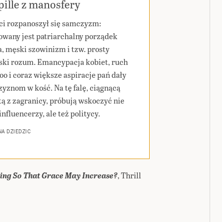
ille z manosfery
ci rozpanoszył się samczyzm:
wany jest patriarchalny porządek
a, męski szowinizm i tzw. prosty
ski rozum. Emancypacja kobiet, ruch
o i coraz większe aspiracje pań dały
yznom w kość. Na tę falę, ciągnącą
tą z zagranicy, próbują wskoczyć nie
influencerzy, ale też politycy.
A DZIEDZIC
ning So That Grace May Increase?
, Thrill