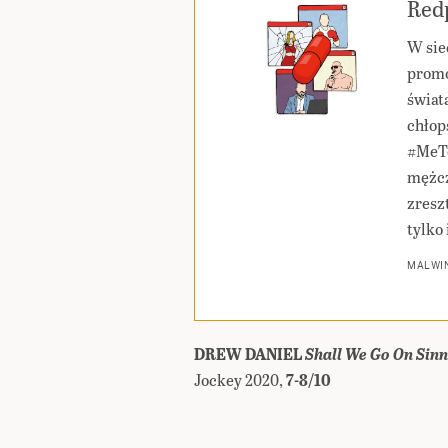
Redp
W sie
promo
świat
chłop
#MeTo
mężcz
zresz
tylko 
MALWIN
DREW DANIEL
Shall We Go On Sin
Jockey 2020,
7-8/10