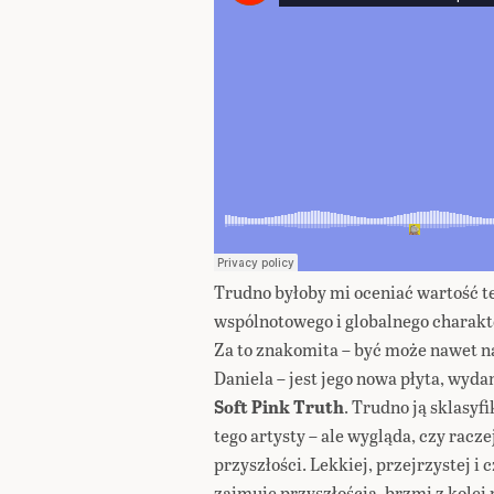
Trudno byłoby mi oceniać wartość t
wspólnotowego i globalnego charakter
Za to znakomita – być może nawet na
Daniela – jest jego nowa płyta, wyd
Soft Pink Truth
. Trudno ją sklasyf
tego artysty – ale wygląda, czy racze
przyszłości. Lekkiej, przejrzystej i cz
zajmuje przyszłością, brzmi z kolei