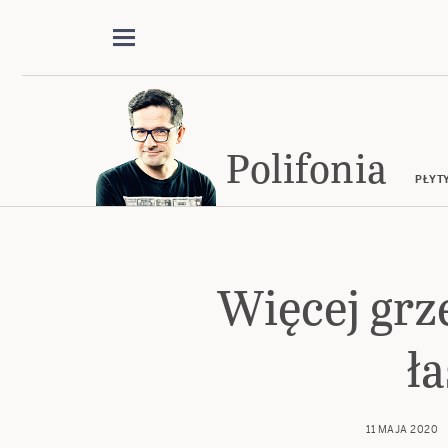
Polifonia
PŁYT
Więcej grz
ł
11 MAJA 2020