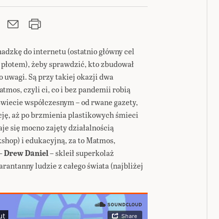
dzkę do internetu (ostatnio główny cel
 płotem), żeby sprawdzić, kto zbudował
uwagi. Są przy takiej okazji dwa
tmos, czyli ci, co i bez pandemii robią
wiecie współczesnym – od rwane gazety,
cję, aż po brzmienia plastikowych śmieci
je się mocno zajęty działalnością
hop) i edukacyjną, za to Matmos,
 –
Drew Daniel
– skleił superkolaż
rantanny ludzie z całego świata (najbliżej