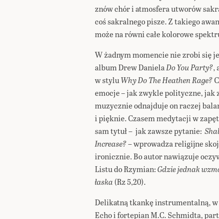
znów chór i atmosfera utworów sakra
coś sakralnego pisze. Z takiego awa
może na równi całe kolorowe spektr
W żadnym momencie nie zrobi się jed
album Drew Daniela
Do You Party?
,
w stylu
Why Do The Heathen Rage?
C
emocje – jak zwykle polityczne, jak 
muzycznie odnajduje on raczej bal
i pięknie. Czasem medytacji w zapęt
sam tytuł – jak zawsze pytanie:
Shal
Increase?
– wprowadza religijne sko
ironicznie. Bo autor nawiązuje ocz
Listu do Rzymian:
Gdzie jednak wzmógł
łaska
(Rz 5,20).
Delikatną tkankę instrumentalną, w 
Echo i fortepian M.C. Schmidta, pa