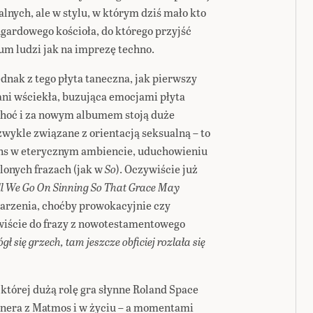
lnych, ale w stylu, w którym dziś mało kto
ngardowego kościoła, do którego przyjść
um ludzi jak na imprezę techno.
nak z tego płyta taneczna, jak pierwszy
 ani wściekła, buzująca emocjami płyta
hoć i za nowym albumem stoją duże
zwykle związane z orientacją seksualną – to
ans w eterycznym ambiencie, uduchowieniu
lonych frazach (jak w
So
). Oczywiście już
l We Go On Sinning So That Grace May
jarzenia, choćby prowokacyjnie czy
ywiście do frazy z nowotestamentowego
 się grzech, tam jeszcze obficiej rozlała się
której dużą rolę gra słynne Roland Space
rtnera z Matmos i w życiu – a momentami