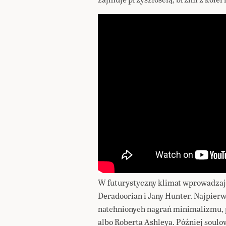
W futurystyczny klimat wprowadzają
Deradoorian i Jany Hunter. Najpierw
natchnionych nagrań minimalizmu, 
albo Roberta Ashleya. Później soulo