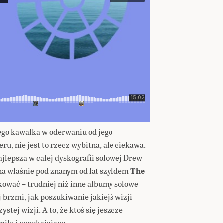
ego kawałka w oderwaniu od jego
u, nie jest to rzecz wybitna, ale ciekawa.
jlepsza w całej dyskografii solowej Drew
ana właśnie pod znanym od lat szyldem
The
ikować – trudniej niż inne albumy solowe
j brzmi, jak poszukiwanie jakiejś wizji
ystej wizji. A to, że ktoś się jeszcze
 mile i uspokajająco.