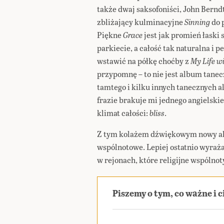
także dwaj saksofoniści, John Berndt
zbliżający kulminacyjne
Sinning
do 
Piękne
Grace
jest jak promień łaski
parkiecie, a całość tak naturalna i p
wstawić na półkę choćby z
My Life w
przypomnę – to nie jest album tanecz
tamtego i kilku innych tanecznych 
frazie brakuje mi jednego angielsk
klimat całości:
bliss
.
Z tym kolażem dźwiękowym nowy alb
wspólnotowe. Lepiej ostatnio wyraż
w rejonach, które religijne wspóln
Piszemy o tym, co ważne i 