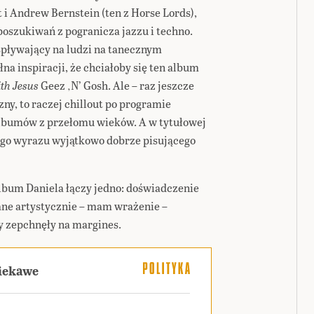
 i Andrew Bernstein (ten z Horse Lords),
poszukiwań z pogranicza jazzu i techno.
 spływający na ludzi na tanecznym
ełna inspiracji, że chciałoby się ten album
ith Jesus
Geez ‚N’ Gosh. Ale – raz jeszcze
ny, to raczej chillout po programie
albumów z przełomu wieków. A w tytułowej
iego wyrazu wyjątkowo dobrze pisującego
um Daniela łączy jedno: doświadczenie
ane artystycznie – mam wrażenie –
oty zepchnęły na margines.
ciekawe