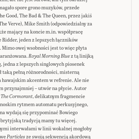
agało spore grono muzyków, przede
he Good, The Bad & The Queen, przez jakiś
j The Verve), Mike Smith (odpowiedzialny za
kże mający na koncie m.in. współpracę
De Ridder, jeden z lepszych łączników
. Mimo owej wsobności jest to więc płyta
aaranżowana.
Royal Morning Blue
z tą linijką
, jedna z lepszych singlowych piosenek
ił taką pełną różnorodności, misterną
m hawajskim akcentem w refrenie. Ale nie
m przynajmniej – utwór na płycie. Autor
w
The Cormorant
, delikatnym fragmencie
ynoskim rytmem automatu perkusyjnego,
arna wydają się przypominać Bowiego
z brytyjską tradycją mamy tu więcej.
ymi interwałami w linii wokalnej mogłoby
owe
Particles
ze swoją sekwencją akordową