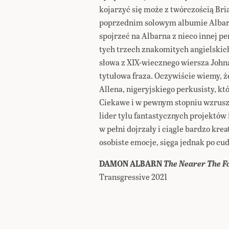
kojarzyć się może z twórczością Bria
poprzednim solowym albumie Alba
spojrzeć na Albarna z nieco innej p
tych trzech znakomitych angielskic
słowa z XIX-wiecznego wiersza Johna 
tytułowa fraza. Oczywiście wiemy, że
Allena, nigeryjskiego perkusisty, k
Ciekawe i w pewnym stopniu wzruszaj
lider tylu fantastycznych projektów 
w pełni dojrzały i ciągle bardzo kre
osobiste emocje, sięga jednak po cud
DAMON ALBARN
The Nearer The F
Transgressive 2021