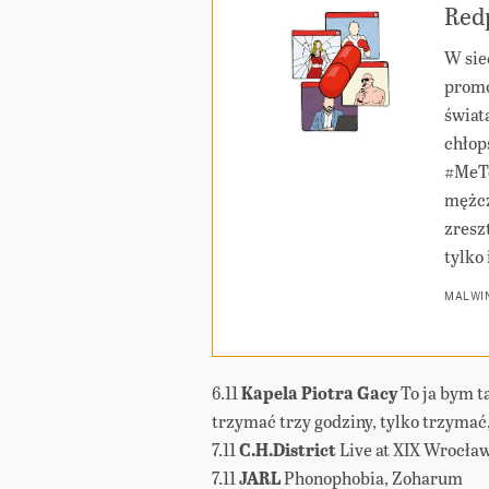
Redp
W sie
promo
świat
chłop
#MeTo
mężcz
zresz
tylko 
MALWIN
6.11
Kapela Piotra Gacy
To ja bym t
trzymać trzy godziny, tylko trzymać,
7.11
C.H.District
Live at XIX Wrocław
7.11
JARL
Phonophobia, Zoharum