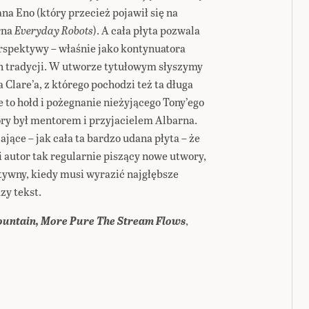
na Eno (który przecież pojawił się na
rna
Everyday Robots
). A cała płyta pozwala
erspektywy – właśnie jako kontynuatora
h tradycji. W utworze tytułowym słyszymy
Clare’a, z którego pochodzi też ta długa
 to hołd i pożegnanie nieżyjącego Tony’ego
tóry był mentorem i przyjacielem Albarna.
ące – jak cała ta bardzo udana płyta – że
i autor tak regularnie piszący nowe utwory,
atywny, kiedy musi wyrazić najgłębsze
zy tekst.
ountain, More Pure The Stream Flows
,