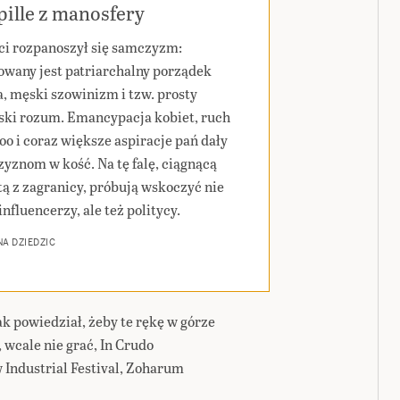
ille z manosfery
ci rozpanoszył się samczyzm:
wany jest patriarchalny porządek
a, męski szowinizm i tzw. prosty
ski rozum. Emancypacja kobiet, ruch
o i coraz większe aspiracje pań dały
yznom w kość. Na tę falę, ciągnącą
tą z zagranicy, próbują wskoczyć nie
influencerzy, ale też politycy.
A DZIEDZIC
ak powiedział, żeby te rękę w górze
 wcale nie grać, In Crudo
 Industrial Festival, Zoharum