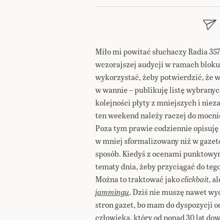
Miło mi powitać słuchaczy Radia 357,
wczorajszej audycji w ramach blok
wykorzystać, żeby potwierdzić, że w
w wannie – publikuję listę wybranyc
kolejności płyty z mniejszych i nie
ten weekend należy raczej do mocnie
Poza tym prawie codziennie opisuję
w mniej sformalizowany niż w gazet
sposób. Kiedyś z ocenami punktowym
tematy dnia, żeby przyciągać do tego
Można to traktować jako
clickbait
, a
jammingu
. Dziś nie muszę nawet w
stron gazet, bo mam do dyspozycji o
człowieka, który od ponad 30 lat d