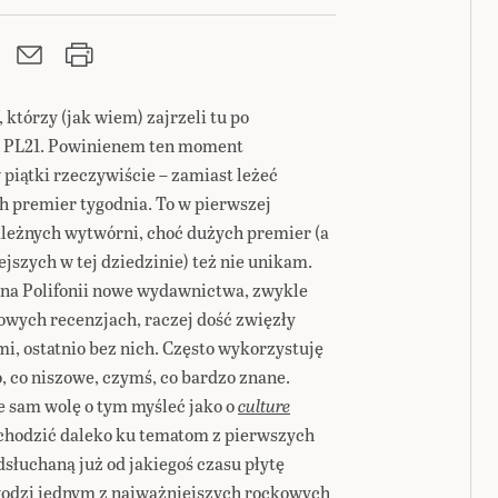
 którzy (jak wiem) zajrzeli tu po
u PL21. Powinienem ten moment
 piątki rzeczywiście – zamiast leżeć
h premier tygodnia. To w pierwszej
zależnych wytwórni, choć dużych premier (a
jszych w tej dziedzinie) też nie unikam.
 na Polifonii nowe wydawnictwa, zwykle
owych recenzjach, raczej dość zwięzły
i, ostatnio bez nich. Często wykorzystuję
, co niszowe, czymś, co bardzo znane.
le sam wolę o tym myśleć jako o
culture
ychodzić daleko ku tematom z pierwszych
dsłuchaną już od jakiegoś czasu płytę
owodzi jednym z najważniejszych rockowych