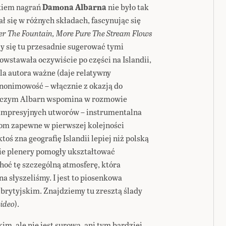
kiem nagrań
Damona Albarna
nie było tak
ł się w różnych składach, fascynując się
er The Fountain, More Pure The Stream Flows
eży się tu przesadnie sugerować tymi
owstawała oczywiście po części na Islandii,
la autora ważne (daje relatywny
nonimowość – włącznie z okazją do
 o czym Albarn wspomina w rozmowie
ej impresyjnych utworów – instrumentalna
zom zapewne w pierwszej kolejności
toś zna geografię Islandii lepiej niż polską
ie plenery pomogły ukształtować
oć tę szczególną atmosferę, która
na słyszeliśmy. I jest to piosenkowa
brytyjskim. Znajdziemy tu zresztą ślady
ideo
).
m, ale nie jest surowa, ani tym bardziej