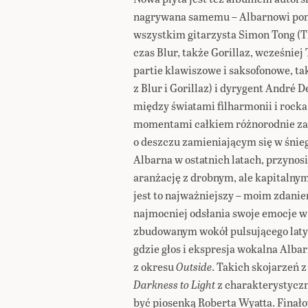
nagrywana samemu – Albarnowi pom
wszystkim gitarzysta Simon Tong (T
czas Blur, także Gorillaz, wcześnie
partie klawiszowe i saksofonowe, ta
z Blur i Gorillaz) i dyrygent André 
między światami filharmonii i rocka
momentami całkiem różnorodnie z
o deszczu zamieniającym się w śnieg
Albarna w ostatnich latach, przynos
aranżację z drobnym, ale kapitalny
jest to najważniejszy – moim zdanie
najmocniej odsłania swoje emocje 
zbudowanym wokół pulsującego lat
gdzie głos i ekspresja wokalna Alb
z okresu
Outside
. Takich skojarzeń 
Darkness to Light
z charakterystyczn
być piosenką Roberta Wyatta. Finał