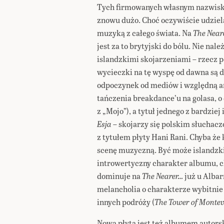
Tych firmowanych własnym nazwis
znowu dużo. Choć oczywiście udziela
muzyką z całego świata. Na
The Near
jest za to brytyjski do bólu. Nie nal
islandzkimi skojarzeniami – rzecz p
wycieczki na tę wyspę od dawna są d
odpoczynek od mediów i względną a
tańczenia breakdance’u na golasa,
z „Mojo”), a tytuł jednego z bardzi
Esja
– skojarzy się polskim słuchac
z tytułem płyty Hani Rani. Chyba że k
scenę muzyczną. Być może islandzk
introwertyczny charakter albumu, ch
dominuje na
The Nearer…
już u Albar
melancholia o charakterze wybitnie 
innych podróży (
The Tower of Montev
Nowa płyta jest też albumem autorski