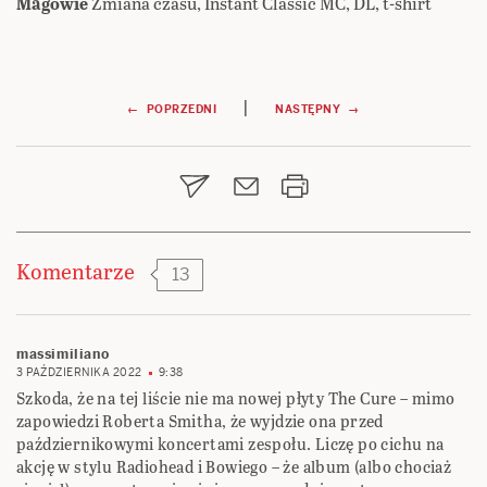
Magowie
Zmiana czasu, Instant Classic MC, DL, t-shirt
Nawigacja
|
← POPRZEDNI
NASTĘPNY →
wpisu
Komentarze
13
massimiliano
3 PAŹDZIERNIKA 2022
9:38
Szkoda, że na tej liście nie ma nowej płyty The Cure – mimo
zapowiedzi Roberta Smitha, że wyjdzie ona przed
październikowymi koncertami zespołu. Liczę po cichu na
akcję w stylu Radiohead i Bowiego – że album (albo chociaż