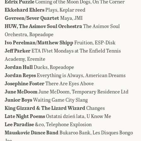
Edrix Puzzle
Coming of the Moon Dogs, On The Corner
Ekkehard Ehlers
Plays, Keplar reed
Govreen/Sever Quartet
Maya, JMI
HUW, The Asimov Soul Orchestra
The Asimov Soul
Orchestra, Ropeadope
Ivo Perelman/Matthew Shipp
Fruition, ESP-Disk
Jeff Parker
ETA IVtet Mondays at The Enfield Tennis
Academy, Eremite
Jordan Hull
Ducks, Ropeadope
Jordan Reyes
Everything is Always, American Dreams
Josephine Foster
There Are Eyes Above
June McDoom
June McDoom, Temporary Residence Ltd
Junior Boys
Waiting Game City Slang
King Gizzard & The Lizard Wizard
Changes
Late Night Poems
Ostatni dzień lata, U Know Me
Lee Paradise
&co, Telephone Explosion
Mauskovic Dance Band
Bukaroo Bank, Les Disques Bongo
Joe