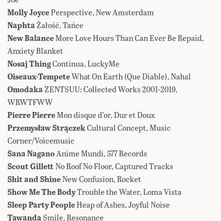
Molly Joyce
Perspective, New Amsterdam
Naphta
Żałość, Tańce
New Balance
More Love Hours Than Can Ever Be Repaid,
Anxiety Blanket
Nosaj Thing
Continua, LuckyMe
Oiseaux-Tempete
What On Earth (Que Diable), Nahal
Omodaka
ZENTSUU: Collected Works 2001​-​2019,
WRWTFWW
Pierre Pierre
Mon disque d’or, Dur et Doux
Przemysław Strączek
Cultural Concept, Music
Corner/Voicemusic
Sana Nagano
Anime Mundi, 577 Records
Scout Gillett
No Roof No Floor, Captured Tracks
Shit and Shine
New Confusion, Rocket
Show Me The Body
Trouble the Water, Loma Vista
Sleep Party People
Heap of Ashes, Joyful Noise
Tawanda
Smile, Resonance