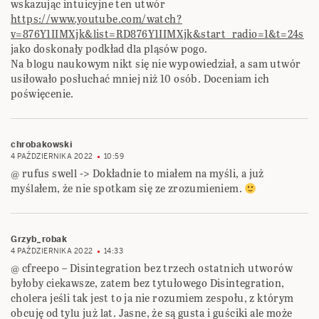
wskazując intuicyjne ten utwór
https://www.youtube.com/watch?
v=876Y1IIMXjk&list=RD876Y1IIMXjk&start_radio=1&t=24s
jako doskonały podkład dla pląsów pogo.
Na blogu naukowym nikt się nie wypowiedział, a sam utwór
usiłowało posłuchać mniej niż 10 osób. Doceniam ich
poświęcenie.
chrobakowski
4 PAŹDZIERNIKA 2022
10:59
@ rufus swell -> Dokładnie to miałem na myśli, a już
myślałem, że nie spotkam się ze zrozumieniem.
Grzyb_robak
4 PAŹDZIERNIKA 2022
14:33
@ cfreepo – Disintegration bez trzech ostatnich utworów
byłoby ciekawsze, zatem bez tytułowego Disintegration,
cholera jeśli tak jest to ja nie rozumiem zespołu, z którym
obcuję od tylu już lat. Jasne, że są gusta i guściki ale może