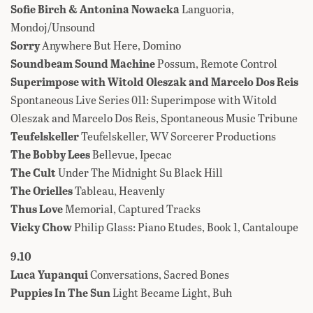
Sofie Birch & Antonina Nowacka
Languoria,
Mondoj/Unsound
Sorry
Anywhere But Here, Domino
Soundbeam Sound Machine
Possum, Remote Control
Superimpose with Witold Oleszak and Marcelo Dos Reis
Spontaneous Live Series 011: Superimpose with Witold
Oleszak and Marcelo Dos Reis, Spontaneous Music Tribune
Teufelskeller
Teufelskeller, WV Sorcerer Productions
The Bobby Lees
Bellevue, Ipecac
The Cult
Under The Midnight Su Black Hill
The Orielles
Tableau, Heavenly
Thus Love
Memorial, Captured Tracks
Vicky Chow
Philip Glass: Piano Etudes, Book 1, Cantaloupe
9.10
Luca Yupanqui
Conversations, Sacred Bones
Puppies In The Sun
Light Became Light, Buh