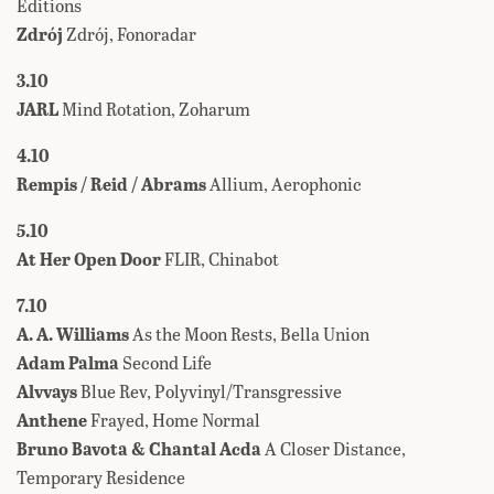
Editions
Zdrój
Zdrój, Fonoradar
3.10
JARL
Mind Rotation, Zoharum
4.10
Rempis / Reid / Abrams
Allium, Aerophonic
5.10
At Her Open
Door
FLIR, Chinabot
7.10
A. A. Williams
As the Moon Rests, Bella Union
Adam Palma
Second Life
Alvvays
Blue Rev, Polyvinyl/Transgressive
Anthene
Frayed, Home Normal
Bruno Bavota & Chantal Acda
A Closer Distance,
Temporary Residence