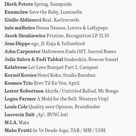
Dierk Peters
Spring, Sunnyside
Enumclaw
Save the Baby, Luminelle
Giulio Aldinucci
Real, Karlrecords
inês malheiro
Deusa N​á​usea, Lovers & Lollypops
Jacek Sienkiewicz
Pristine, Recognition LP 21.10
Jens Düppe
ego_D, Enja & Yellowbird
John Carpenter
Halloween Ends OST, Sacred Bones
Julia Sabra & Fadi Tabbal
Snakeskin, Beacon Sound
Kalabrese
Let Love Rumpel Part 2, Compost
Kornél Kovács
Hotel Koko, Studio Barnhus
Kosmos Trio
Brev Til En Ven, April
Lester Robertson
Akirfa / Unititled Ballad, Mr Bongo
Logan Farmer
A Mold for the Bell, Western Vinyl
Louis Cole
Quality over Opinion, Brainfeeder
Lucrecia Dalt
¡Ay!, RVNG Intl
M.I.A.
Mata
Mabe Fratti
Se Ve Desde Aquí, TAR / MM / UOH