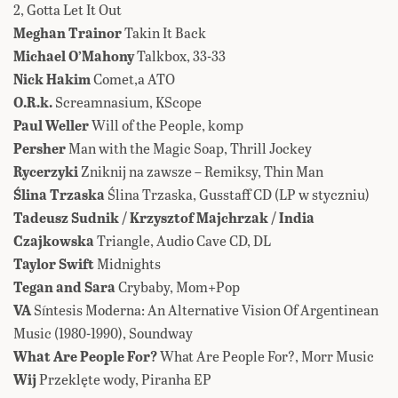
2, Gotta Let It Out
Meghan Trainor
Takin It Back
Michael O’Mahony
Talkbox, 33-33
Nick Hakim
Comet,a ATO
O.R.k.
Screamnasium, KScope
Paul Weller
Will of the People, komp
Persher
Man with the Magic Soap, Thrill Jockey
Rycerzyki
Zniknij na zawsze – Remiksy, Thin Man
Ślina Trzaska
Ślina Trzaska, Gusstaff CD (LP w styczniu)
Tadeusz Sudnik / Krzysztof Majchrzak / India
Czajkowska
Triangle, Audio Cave CD, DL
Taylor Swift
Midnights
Tegan and Sara
Crybaby, Mom+Pop
VA
Síntesis Moderna: An Alternative Vision Of Argentinean
Music (1980​-​1990), Soundway
What Are People For?
What Are People For?, Morr Music
Wij
Przeklęte wody, Piranha EP