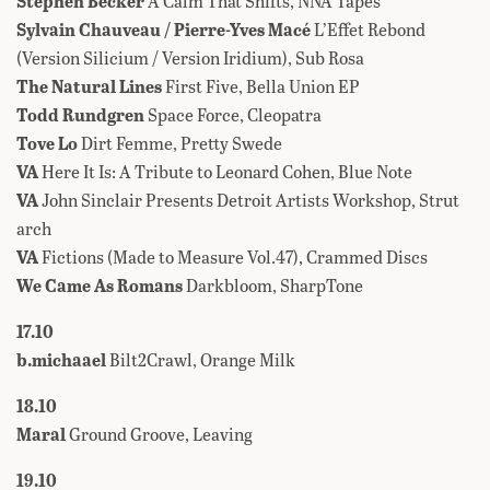
Stephen Becker
A Calm That Shifts, NNA Tapes
Sylvain Chauveau / Pierre-Yves Macé
L’Effet Rebond
(Version Silicium / Version Iridium), Sub Rosa
The Natural Lines
First Five, Bella Union EP
Todd Rundgren
Space Force, Cleopatra
Tove Lo
Dirt Femme, Pretty Swede
VA
Here It Is: A Tribute to Leonard Cohen, Blue Note
VA
John Sinclair Presents Detroit Artists Workshop, Strut
arch
VA
Fictions (Made to Measure Vol​.​47), Crammed Discs
We Came As Romans
Darkbloom, SharpTone
17.10
b.michaael
Bilt2Crawl, Orange Milk
18.10
Maral
Ground Groove, Leaving
19.10