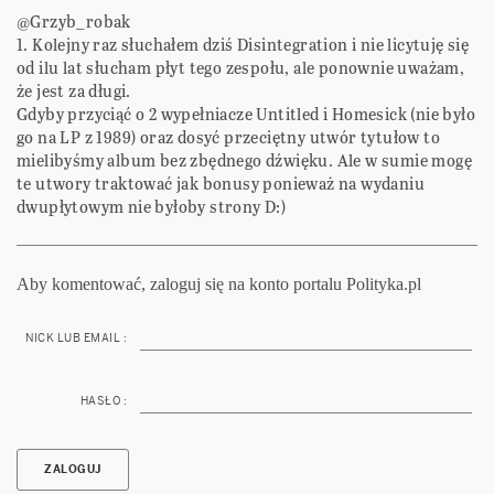
@Grzyb_robak
1. Kolejny raz słuchałem dziś Disintegration i nie licytuję się
od ilu lat słucham płyt tego zespołu, ale ponownie uważam,
że jest za długi.
Gdyby przyciąć o 2 wypełniacze Untitled i Homesick (nie było
go na LP z 1989) oraz dosyć przeciętny utwór tytułow to
mielibyśmy album bez zbędnego dźwięku. Ale w sumie mogę
te utwory traktować jak bonusy ponieważ na wydaniu
dwupłytowym nie byłoby strony D:)
Aby komentować, zaloguj się na konto portalu Polityka.pl
NICK LUB EMAIL :
HASŁO :