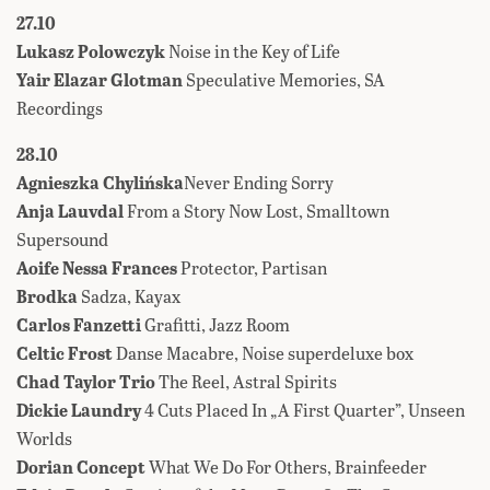
27.10
Lukasz Polowczyk
Noise in the Key of Life
Yair Elazar Glotman
Speculative Memories, SA
Recordings
28.10
Agnieszka Chylińska
Never Ending Sorry
Anja Lauvdal
From a Story Now Lost, Smalltown
Supersound
Aoife Nessa Frances
Protector, Partisan
Brodka
Sadza, Kayax
Carlos Fanzetti
Grafitti, Jazz Room
Celtic Frost
Danse Macabre, Noise superdeluxe box
Chad Taylor Trio
The Reel, Astral Spirits
Dickie Laundry
4 Cuts Placed In „A First Quarter”, Unseen
Worlds
Dorian Concept
What We Do For Others, Brainfeeder