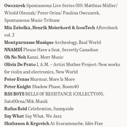
Owczarek
Spontaneous Live Series 010: Matthias Müller/
Witold Oleszak/ Peter Orins/ Paulina Owczarek,
Spontaneous Music Tribune
Mia Zabelka, Henrik Meierkord & IcosTech
Aftershock
vol. 2
Montparnasse
Musique
Archeology, Real World
NNAMDÏ
Please Have a Seat, Secretly Canadian
Oh No Noh
Kanzi, Morr Music
Olivia De Prato
I, A​.​M. – Artist Mother Project: New works
for violin and electronics, New World
Peter Evans
Murmur, More Is More
Peter Knight
Shadow Phase, Room40
RSS B0YS
BELLS 0F RESISTANCE (C0LLECTY0N),
Sato00rna/Mik.Musik
Rufus Reid
Celebration, Sunnyside
Say What
Say What, We Jazz
Shabason & Krgovich
At Scaramouche, Idée Fixe