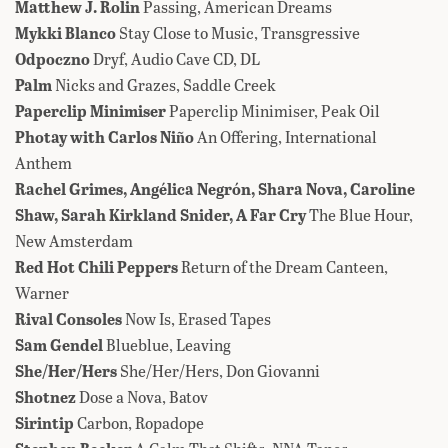
Matthew J. Rolin
Passing, American Dreams
Mykki Blanco
Stay Close to Music, Transgressive
Odpoczno
Dryf, Audio Cave CD, DL
Palm
Nicks and Grazes, Saddle Creek
Paperclip Minimiser
Paperclip Minimiser, Peak Oil
Photay with Carlos Niño
An Offering, International
Anthem
Rachel Grimes, Angélica Negrón, Shara Nova, Caroline
Shaw, Sarah Kirkland Snider, A Far Cry
The Blue Hour,
New Amsterdam
Red Hot Chili Peppers
Return of the Dream Canteen,
Warner
Rival Consoles
Now Is, Erased Tapes
Sam Gendel
Blueblue, Leaving
She/Her/Hers
She/Her/Hers, Don Giovanni
Shotnez
Dose a Nova, Batov
Sirintip
Carbon, Ropadope