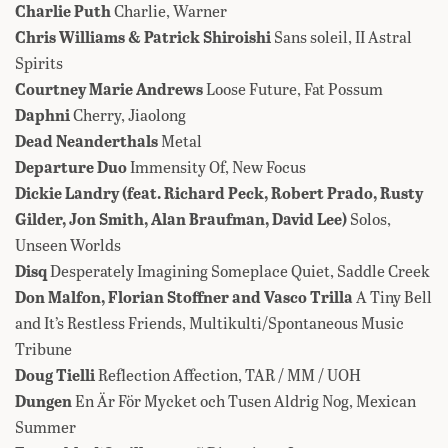
Charlie Puth
Charlie, Warner
Chris Williams & Patrick Shiroishi
Sans soleil, II Astral
Spirits
Courtney Marie Andrews
Loose Future, Fat Possum
Daphni
Cherry, Jiaolong
Dead Neanderthals
Metal
Departure Duo
Immensity Of, New Focus
Dickie Landry (feat. Richard Peck, Robert Prado, Rusty
Gilder, Jon Smith, Alan Braufman, David Lee)
Solos,
Unseen Worlds
Disq
Desperately Imagining Someplace Quiet, Saddle Creek
Don Malfon, Florian Stoffner and Vasco Trilla
A Tiny Bell
and It’s Restless Friends, Multikulti/Spontaneous Music
Tribune
Doug Tielli
Reflection Affection, TAR / MM / UOH
Dungen
En Är För Mycket och Tusen Aldrig Nog, Mexican
Summer