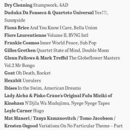
Dry Cleaning
Stumpwork, 4AD
Duduka Da Fonseca & Quarteto Universal
Yes!!!,
Sunnyside
Fiona Brice
And You Know I Care, Bella Union
Flore Laurentienne
Volume II, RVNG Intl
Frankie Cosmos
Inner World Peace, Sub Pop
Gilles Grethen
Quartet State of Mind, Double Moon
Glenn Fallows & Mark Treffel
The Globeflower Masters
Vol​.​2 Mr Bongo
Goat
Oh Death, Rocket
Hexabit
Unrulers
Ibises
In the Swim, American Dreams
Lady Aicha & Pisko Crane’s Original Fulu Miziki of
Kinshasa
N’Djila Wa Mudujimu, Nyege Nyege Tapes
Loyle Carner
Hugo
Mat Maneri / Tanya Kamanovitch / Tomo Jacobson /
Kresten Osgood
Variations On No Particular Theme – Part