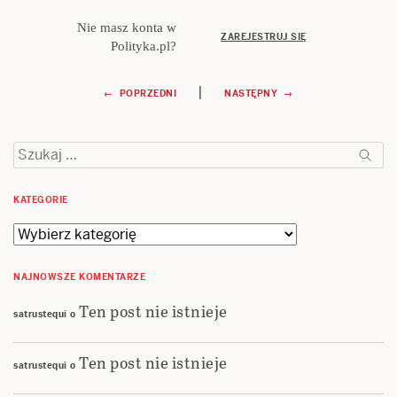
Nie masz konta w
ZAREJESTRUJ SIĘ
Polityka.pl?
Nawigacja
|
← POPRZEDNI
NASTĘPNY →
wpisu
Szukaj:
KATEGORIE
Kategorie
NAJNOWSZE KOMENTARZE
Ten post nie istnieje
satrustequi
o
Ten post nie istnieje
satrustequi
o