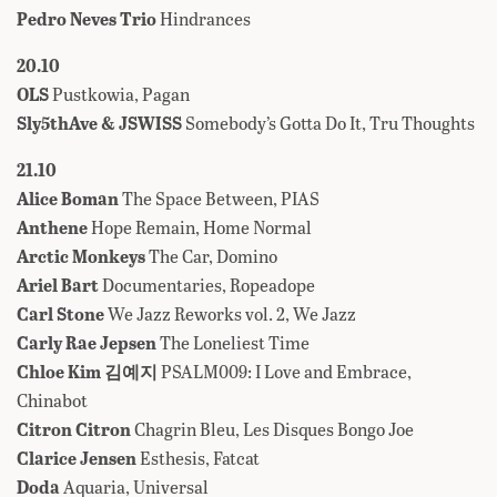
Pedro Neves Trio
Hindrances
20.10
OLS
Pustkowia, Pagan
Sly5thAve & JSWISS
Somebody’s Gotta Do It, Tru Thoughts
21.10
Alice Boman
The Space Between, PIAS
Anthene
Hope Remain, Home Normal
Arctic Monkeys
The Car, Domino
Ariel Bart
Documentaries, Ropeadope
Carl Stone
We Jazz Reworks vol. 2, We Jazz
Carly Rae Jepsen
The Loneliest Time
Chloe Kim 김예지
PSALM009: I Love and Embrace,
Chinabot
Citron Citron
Chagrin Bleu, Les Disques Bongo Joe
Clarice Jensen
Esthesis, Fatcat
Doda
Aquaria, Universal