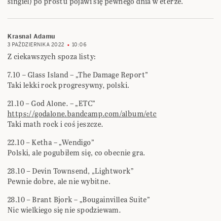
singiel) po prostu pojawi się pewnego dnia w eterze.
Krasnal Adamu
3 PAŹDZIERNIKA 2022
10:06
Z ciekawszych spoza listy:
7.10 – Glass Island – „The Damage Report”
Taki lekki rock progresywny, polski.
21.10 – God Alone. – „ETC”
https://godalone.bandcamp.com/album/etc
Taki math rock i coś jeszcze.
22.10 – Ketha – „Wendigo”
Polski, ale pogubiłem się, co obecnie gra.
28.10 – Devin Townsend, „Lightwork”
Pewnie dobre, ale nie wybitne.
28.10 – Brant Bjork – „Bougainvillea Suite”
Nic wielkiego się nie spodziewam.