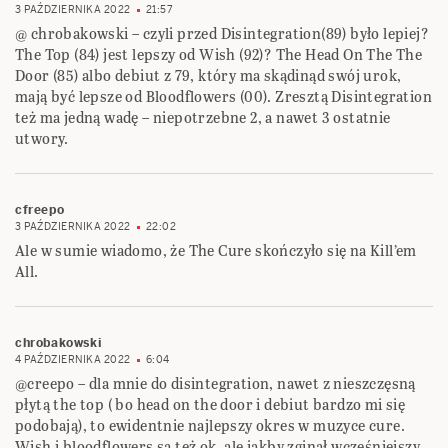
3 PAŹDZIERNIKA 2022
21:57
@ chrobakowski – czyli przed Disintegration(89) było lepiej?
The Top (84) jest lepszy od Wish (92)? The Head On The The
Door (85) albo debiut z 79, który ma skądinąd swój urok,
mają być lepsze od Bloodflowers (00). Zresztą Disintegration
też ma jedną wadę – niepotrzebne 2, a nawet 3 ostatnie
utwory.
cfreepo
3 PAŹDZIERNIKA 2022
22:02
Ale w sumie wiadomo, że The Cure skończyło się na Kill’em
All.
chrobakowski
4 PAŹDZIERNIKA 2022
6:04
@creepo – dla mnie do disintegration, nawet z nieszczęsną
płytą the top ( bo head on the door i debiut bardzo mi się
podobają), to ewidentnie najlepszy okres w muzyce cure.
Wish i bloodflowers są też ok, ale jakby zginął wcześniejszy