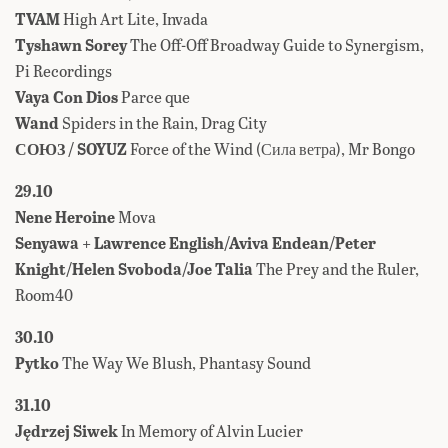
TVAM
High Art Lite, Invada
Tyshawn Sorey
The Off​-​Off Broadway Guide to Synergism,
Pi Recordings
Vaya Con Dios
Parce que
Wand
Spiders in the Rain, Drag City
СОЮЗ / SOYUZ
Force of the Wind (Сила ветра), Mr Bongo
29.10
Nene Heroine
Mova
Senyawa + Lawrence English/Aviva Endean/Peter
Knight/Helen Svoboda/Joe Talia
The Prey and the Ruler,
Room40
30.10
Pytko
The Way We Blush, Phantasy Sound
31.10
Jędrzej Siwek
In Memory of Alvin Lucier