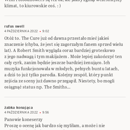
klimat, to kiurowskie coś. : )
rufus swell
4 PAŹDZIERNIKA 2022
9:02
Otóż to. The Cure już od dawna przestało mieć jakieś
znaczenie (chyba, że jest się zagorzałym fanem sprzed wielu
lat). A Robert Smith wygląda coraz bardziej groteskowo
z jego nadwagą i tym makijażem . Może lepiej zakończyć ten
cały cyrk, zanim będzie jeszcze bardziej żenująco. Ich
muzyka funkcjonowała w młodych, pełnych buntu latach,
a dziś to już tylko parodia. Kolejny zespół, który punkt
zejścia ze sceny już dawno przegapił. Niestety, bo mogli
osiągnąć status np. The Smiths…
żabka konająca
4 PAŹDZIERNIKA 2022
9:56
Panowie koneserzy
Proszę o ocenę jak bardzo się myliłam, a może i nie