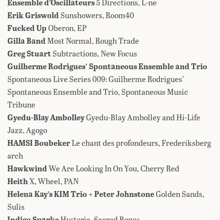
Ensemble d’Oscillateurs
5 Directions, L-ne
Erik Griswold
Sunshowers, Room40
Fucked Up
Oberon, EP
Gilla Band
Most Normal, Rough Trade
Greg Stuart
Subtractions, New Focus
Guilherme Rodrigues’ Spontaneous Ensemble and Trio
Spontaneous Live Series 009: Guilherme Rodrigues’
Spontaneous Ensemble and Trio, Spontaneous Music
Tribune
Gyedu-Blay Ambolley
Gyedu-Blay Ambolley and Hi-Life
Jazz, Agogo
HAMSI Boubeker
Le chant des profondeurs, Frederiksberg
arch
Hawkwind
We Are Looking In On You, Cherry Red
Heith
X, Wheel, PAN
Helena Kay’s KIM Trio + Peter Johnstone
Golden Sands,
Sulis
Indigo Sparke
Hysteria, Sacred Bones