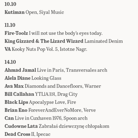
10.10
Kutiman
Open, Siyal Music
11.10
Fire-Toolz
I will not use the body’s eyes today.
King Gizzard & The Lizard Wizard
Laminated Denim
VA
Kooky Nuts Pop Vol​.​ 5, Istotne Nagr.
14.10
Ahmad Jamal
Live in Paris, Transversales arch
Alela Diane
Looking Glass
Ava Max
Diamonds and Dancefloors, Warner
Bill Callahan
YTI⅃AƎЯ, Drag City
Black Lips
Apocalypse Love, Fire
Brian Eno
ForeverAndEverNoMore, Verve
Can
Live in Cuxhaven 1976, Spoon arch
Cudowne Lata
Zabrałaś dziewczynę chłopakom
Dead Cross
II, Ipecac