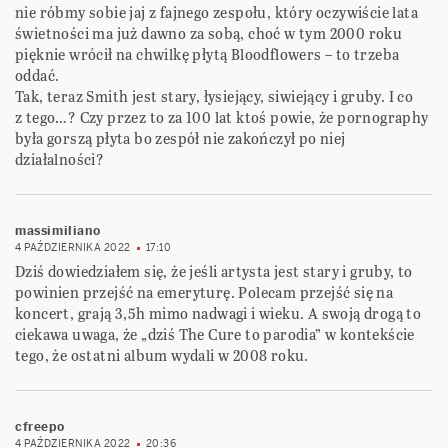
nie róbmy sobie jaj z fajnego zespołu, który oczywiście lata
świetności ma już dawno za sobą, choć w tym 2000 roku
pięknie wrócił na chwilkę płytą Bloodflowers – to trzeba
oddać.
Tak, teraz Smith jest stary, łysiejący, siwiejący i gruby. I co
z tego…? Czy przez to za 100 lat ktoś powie, że pornography
była gorszą płyta bo zespół nie zakończył po niej
działalności?
massimiliano
4 PAŹDZIERNIKA 2022
17:10
Dziś dowiedziałem się, że jeśli artysta jest stary i gruby, to
powinien przejść na emeryturę. Polecam przejść się na
koncert, grają 3,5h mimo nadwagi i wieku. A swoją drogą to
ciekawa uwaga, że „dziś The Cure to parodia” w kontekście
tego, że ostatni album wydali w 2008 roku.
cfreepo
4 PAŹDZIERNIKA 2022
20:36