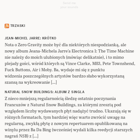
Send me
your sounds
TRZASKI
JEAN-MICHEL JARRE: KRÓTKO
Nota o Zero Gravity może być dla niektórych niespodzianką, ale
nowy album Jeana-Michela Jarre’a Electronica 1: The Time Machine
nie należy do moich ulubionych (mówiąc delikatnie), i to mimo
plejady gości, wśród których są Vince Clarke, M83, Pete Townshend,
Fuck Buttons, Air i Moby. Ba, wydaje mi się z punktu
widzenia poszczególnych artystów bardzo słabo wykorzystaną
szansą na wykreowanie […]
NATURAL SNOW BUILDINGS: ALBUM Z SINGLA
Z nieco mniejszą regularnością śledzę ostatnio poczynania
Francuzów z Natural Snow Buildings, za którymi zresztą pod
względem liczby wydawanych płyt nadążyć trudno. Ukazują się w
różnych formatach, tym bardziej więc warto zwrócić uwagę na
regularną, zwykłą płytę z nowym repertuarem opublikowaną na
winylu przez Ba Da Bing (wcześniej wydali kilka reedycji starszych
nagrań NSB) z […]