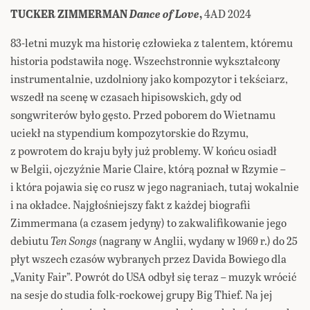
TUCKER ZIMMERMAN
Dance of Love
,
4AD 2024
83-letni muzyk ma historię człowieka z talentem, któremu
historia podstawiła nogę. Wszechstronnie wykształcony
instrumentalnie, uzdolniony jako kompozytor i tekściarz,
wszedł na scenę w czasach hipisowskich, gdy od
songwriterów było gęsto. Przed poborem do Wietnamu
uciekł na stypendium kompozytorskie do Rzymu,
z powrotem do kraju były już problemy. W końcu osiadł
w Belgii, ojczyźnie Marie Claire, którą poznał w Rzymie –
i która pojawia się co rusz w jego nagraniach, tutaj wokalnie
i na okładce. Najgłośniejszy fakt z każdej biografii
Zimmermana (a czasem jedyny) to zakwalifikowanie jego
debiutu
Ten Songs
(nagrany w Anglii, wydany w 1969 r.) do 25
płyt wszech czasów wybranych przez Davida Bowiego dla
„Vanity Fair”. Powrót do USA odbył się teraz – muzyk wrócić
na sesje do studia folk-rockowej grupy Big Thief. Na jej