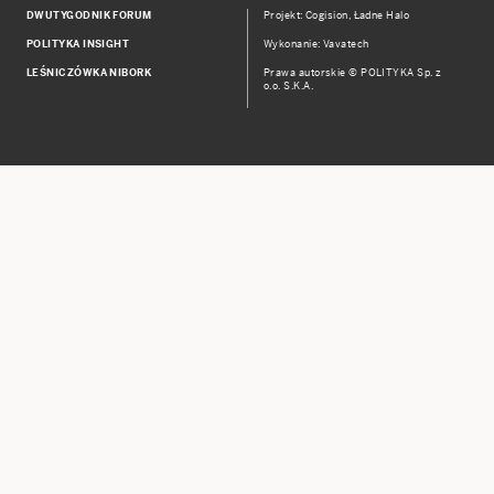
DWUTYGODNIK FORUM
Projekt:
Cogision
,
Ładne Halo
POLITYKA INSIGHT
Wykonanie: Vavatech
LEŚNICZÓWKA NIBORK
Prawa autorskie © POLITYKA Sp. z
o.o. S.K.A.