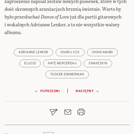
zaproszenie napisał zestaw nowych piosenek, które w tych
dość skromnych aranżacjach brzmią świetnie. Warto by
było przesłuchać
Dance of Love
już dla partii gitarowych
i wokalnych Adrianne Lenker, a to nie wszystkie walory
albumu.
ADRIANNE LENKER
CHARLI XCX
CHINO AMOBI
ELUCID
NATE MERCEREAU
SNAKESKIN
TUCKER ZIMMERMAN
Nawigacja
|
← POPRZEDNI
NASTĘPNY →
wpisu