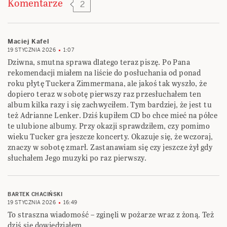
Komentarze
2
Maciej Kafel
19 STYCZNIA 2026
1:07
Dziwna, smutna sprawa dlatego teraz piszę. Po Pana
rekomendacji miałem na liście do posłuchania od ponad
roku płytę Tuckera Zimmermana, ale jakoś tak wyszło, że
dopiero teraz w sobotę pierwszy raz przesłuchałem ten
album kilka razy i się zachwyciłem. Tym bardziej, że jest tu
też Adrianne Lenker. Dziś kupiłem CD bo chce mieć na półce
te ulubione albumy. Przy okazji sprawdziłem, czy pomimo
wieku Tucker gra jeszcze koncerty. Okazuje się, że wczoraj,
znaczy w sobotę zmarł. Zastanawiam się czy jeszcze żył gdy
słuchałem Jego muzyki po raz pierwszy.
BARTEK CHACIŃSKI
19 STYCZNIA 2026
16:49
To straszna wiadomość – zginęli w pożarze wraz z żoną. Też
dziś się dowiedziałem…