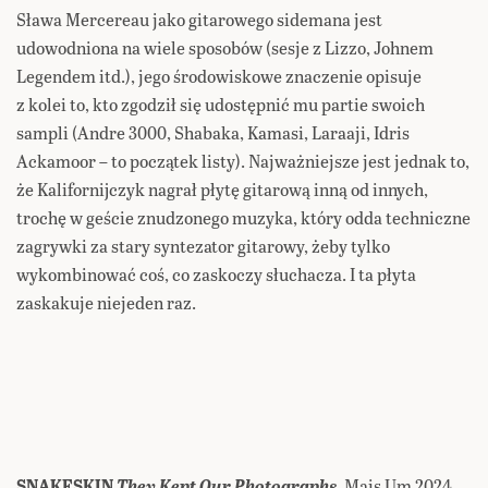
Sława Mercereau jako gitarowego sidemana jest
udowodniona na wiele sposobów (sesje z Lizzo, Johnem
Legendem itd.), jego środowiskowe znaczenie opisuje
z kolei to, kto zgodził się udostępnić mu partie swoich
sampli (Andre 3000, Shabaka, Kamasi, Laraaji, Idris
Ackamoor – to początek listy). Najważniejsze jest jednak to,
że Kalifornijczyk nagrał płytę gitarową inną od innych,
trochę w geście znudzonego muzyka, który odda techniczne
zagrywki za stary syntezator gitarowy, żeby tylko
wykombinować coś, co zaskoczy słuchacza. I ta płyta
zaskakuje niejeden raz.
SNAKESKIN
They Kept Our Photographs
, Mais Um 2024