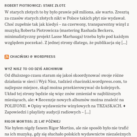
ROBERT PIOTROWICZ: STARE ZŁOTE
W starych złotych to by było prawie pół miliona, ale warto. Zresztą
za czasów starych złotych nikt w Polsce takich płyt nie wydawał.
Choć zupełnie tak jak kiedyś – na czerwony, transparentny winyl z
muzyką Roberta Piotrowicza (mastering Rashada Beckera,
minimalistyczny projekt Lasse Marhauga) trzeba było pod każdym
względem poczekać. Z jednej strony dlatego, że publikacja się […]
CHACIŃSKI @ WORDPRESS
WYŻ NISZ TO OD DZIŚ ARCHIWUM
Od dłuższego czasu staram się jakoś skoordynować swoje różne
działania w sieci i Wyż Nisz, tudzież chacinski.wordpress.com, to
najlepsze miejsce, skąd można przekierowywać do kolejnych.
Układ tej strony będzie się więc znów zmieniał w najbliższych
miesiącach, ale: ♦ Recenzje nowych albumów można znaleźć na
POLIFONII. ♦ Opisy wydawnictw winylowych na TRZASKACH. ♦
Zapowiedzi i playlisty audycji radiowych – […]
RIGOR MORTISS: 21 LAT PÓŹNIEJ
Nie byłem nigdy fanem Rigor Mortiss, ale nie sposób było nie trafić
na ich muzykę, gdy się słuchało polskich wydawnictw niezależnych