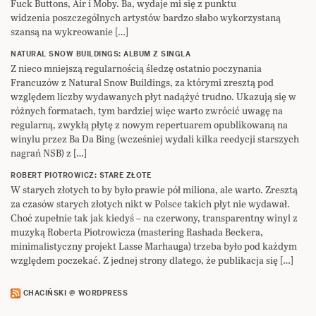
Fuck Buttons, Air i Moby. Ba, wydaje mi się z punktu
widzenia poszczególnych artystów bardzo słabo wykorzystaną
szansą na wykreowanie […]
NATURAL SNOW BUILDINGS: ALBUM Z SINGLA
Z nieco mniejszą regularnością śledzę ostatnio poczynania
Francuzów z Natural Snow Buildings, za którymi zresztą pod
względem liczby wydawanych płyt nadążyć trudno. Ukazują się w
różnych formatach, tym bardziej więc warto zwrócić uwagę na
regularną, zwykłą płytę z nowym repertuarem opublikowaną na
winylu przez Ba Da Bing (wcześniej wydali kilka reedycji starszych
nagrań NSB) z […]
ROBERT PIOTROWICZ: STARE ZŁOTE
W starych złotych to by było prawie pół miliona, ale warto. Zresztą
za czasów starych złotych nikt w Polsce takich płyt nie wydawał.
Choć zupełnie tak jak kiedyś – na czerwony, transparentny winyl z
muzyką Roberta Piotrowicza (mastering Rashada Beckera,
minimalistyczny projekt Lasse Marhauga) trzeba było pod każdym
względem poczekać. Z jednej strony dlatego, że publikacja się […]
CHACIŃSKI @ WORDPRESS