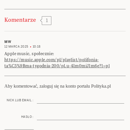
Komentarze
1
MW
12 MARCA 2025
10:18
Apple music, społecznie:
https://music.apple.com/pl/playlist/polifonia-
ta%C5%9Bma-tygodnia-200/pl.u-41m0miJ1m6e?l=pl
Aby komentować, zaloguj się na konto portalu Polityka.pl
NICK LUB EMAIL :
HASŁO :