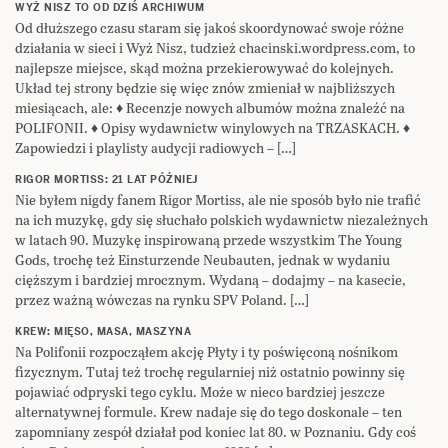
WYŻ NISZ TO OD DZIŚ ARCHIWUM
Od dłuższego czasu staram się jakoś skoordynować swoje różne
działania w sieci i Wyż Nisz, tudzież chacinski.wordpress.com, to
najlepsze miejsce, skąd można przekierowywać do kolejnych.
Układ tej strony będzie się więc znów zmieniał w najbliższych
miesiącach, ale: ♦ Recenzje nowych albumów można znaleźć na
POLIFONII. ♦ Opisy wydawnictw winylowych na TRZASKACH. ♦
Zapowiedzi i playlisty audycji radiowych – […]
RIGOR MORTISS: 21 LAT PÓŹNIEJ
Nie byłem nigdy fanem Rigor Mortiss, ale nie sposób było nie trafić
na ich muzykę, gdy się słuchało polskich wydawnictw niezależnych
w latach 90. Muzykę inspirowaną przede wszystkim The Young
Gods, trochę też Einsturzende Neubauten, jednak w wydaniu
cięższym i bardziej mrocznym. Wydaną – dodajmy – na kasecie,
przez ważną wówczas na rynku SPV Poland. […]
KREW: MIĘSO, MASA, MASZYNA
Na Polifonii rozpocząłem akcję Płyty i ty poświęconą nośnikom
fizycznym. Tutaj też trochę regularniej niż ostatnio powinny się
pojawiać odpryski tego cyklu. Może w nieco bardziej jeszcze
alternatywnej formule. Krew nadaje się do tego doskonale – ten
zapomniany zespół działał pod koniec lat 80. w Poznaniu. Gdy coś