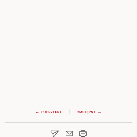
Nawigacja
|
← POPRZEDNI
NASTĘPNY →
wpisu