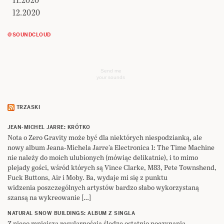
12.2020
@SOUNDCLOUD
Send me
your sounds
TRZASKI
JEAN-MICHEL JARRE: KRÓTKO
Nota o Zero Gravity może być dla niektórych niespodzianką, ale
nowy album Jeana-Michela Jarre’a Electronica 1: The Time Machine
nie należy do moich ulubionych (mówiąc delikatnie), i to mimo
plejady gości, wśród których są Vince Clarke, M83, Pete Townshend,
Fuck Buttons, Air i Moby. Ba, wydaje mi się z punktu
widzenia poszczególnych artystów bardzo słabo wykorzystaną
szansą na wykreowanie […]
NATURAL SNOW BUILDINGS: ALBUM Z SINGLA
Z nieco mniejszą regularnością śledzę ostatnio poczynania