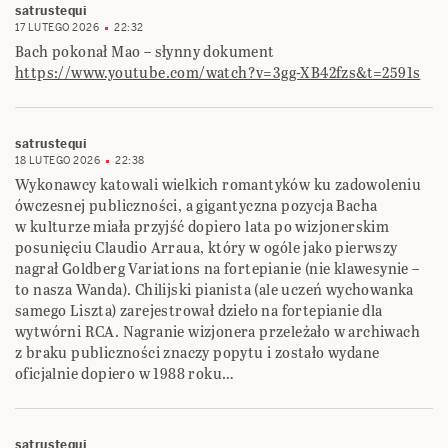
satrustequi
17 LUTEGO 2026
22:32
Bach pokonał Mao – słynny dokument
https://www.youtube.com/watch?v=3gg-XB42fzs&t=2591s
satrustequi
18 LUTEGO 2026
22:38
Wykonawcy katowali wielkich romantyków ku zadowoleniu
ówczesnej publiczności, a gigantyczna pozycja Bacha
w kulturze miała przyjść dopiero lata po wizjonerskim
posunięciu Claudio Arraua, który w ogóle jako pierwszy
nagrał Goldberg Variations na fortepianie (nie klawesynie –
to nasza Wanda). Chilijski pianista (ale uczeń wychowanka
samego Liszta) zarejestrował dzieło na fortepianie dla
wytwórni RCA. Nagranie wizjonera przeleżało w archiwach
z braku publiczności znaczy popytu i zostało wydane
oficjalnie dopiero w 1988 roku…
satrustequi