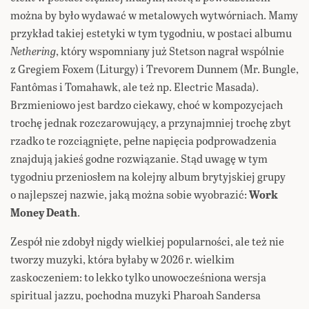
można by było wydawać w metalowych wytwórniach. Mamy
przykład takiej estetyki w tym tygodniu, w postaci albumu
Nethering
, który wspomniany już Stetson nagrał wspólnie
z Gregiem Foxem (Liturgy) i Trevorem Dunnem (Mr. Bungle,
Fantômas i Tomahawk, ale też np. Electric Masada).
Brzmieniowo jest bardzo ciekawy, choć w kompozycjach
trochę jednak rozczarowujący, a przynajmniej trochę zbyt
rzadko te rozciągnięte, pełne napięcia podprowadzenia
znajdują jakieś godne rozwiązanie. Stąd uwagę w tym
tygodniu przeniosłem na kolejny album brytyjskiej grupy
o najlepszej nazwie, jaką można sobie wyobrazić:
Work
Money Death
.
Zespół nie zdobył nigdy wielkiej popularności, ale też nie
tworzy muzyki, która byłaby w 2026 r. wielkim
zaskoczeniem: to lekko tylko unowocześniona wersja
spiritual jazzu, pochodna muzyki Pharoah Sandersa