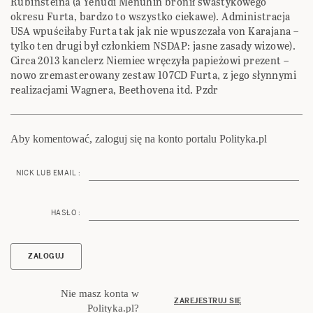
Rubinsteina (a Yehudi Menuhin bronił swastykowego
okresu Furta, bardzo to wszystko ciekawe). Administracja
USA wpuściłaby Furta tak jak nie wpuszczała von Karajana –
tylko ten drugi był członkiem NSDAP: jasne zasady wizowe).
Circa 2013 kanclerz Niemiec wręczyła papieżowi prezent –
nowo zremasterowany zestaw 107CD Furta, z jego słynnymi
realizacjami Wagnera, Beethovena itd. Pzdr
Aby komentować, zaloguj się na konto portalu Polityka.pl
NICK LUB EMAIL :
HASŁO :
Nie masz konta w
ZAREJESTRUJ SIĘ
Polityka.pl?