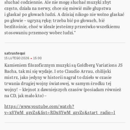
słuchać codziennie. Ale nie mogę słuchać muzyki zbyt
często, działa na nerwy, chce się mówić miłe głupstwa
i głaskać po głowach ludzi. A dzisiaj nikogo nie wolno głaskać
po głowie – ugryzą rękę; trzeba bić po głowach, bić
bezlitośnie, choć w ideale jesteśmy przeciwko wszelkiemu
stosowaniu przemocy wobec ludzi.”
satrustequi
15 LUTEGO 2026
15:00
Kamieniem filozoficznym muzyki są Goldberg Variations JS
Bacha, tak mi się wydaje. I oto Claudio Arrau, chilijski
mistrz, jako jedyny w historii nagrał to dzieło w czasie
trwania drugiej wojny światowej, w samym środku tej
wojny! – klejnot z dawniejszych czasów (posiadam również
na CD, jak mało kto) –
https://www.youtube.com/watch?
v=x8YwM_gzvZs&list=RDx8YwM_gzvZs&start_radio=1