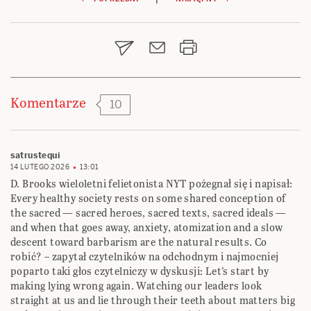
Nawigacja
wpisu
Komentarze
10
satrustequi
14 LUTEGO 2026
13:01
D. Brooks wieloletni felietonista NYT pożegnał się i napisał:
Every healthy society rests on some shared conception of
the sacred — sacred heroes, sacred texts, sacred ideals —
and when that goes away, anxiety, atomization and a slow
descent toward barbarism are the natural results. Co
robić? – zapytał czytelników na odchodnym i najmocniej
poparto taki głos czytelniczy w dyskusji: Let’s start by
making lying wrong again. Watching our leaders look
straight at us and lie through their teeth about matters big