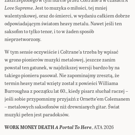
Love Supreme
. Jest to muzyka o miłości, tej mniej
walentynkowej, oraz do śmierci, w wydaniu całkiem dobrze
odpowiadającym światom heavy metalu. Nawet jeśli ten
saksofon to tylko tenor, i to w żaden sposób
nieprzetworzony.
W tym sensie oczywiście i Coltrane’a trzeba by wpisać
w grono pionierów muzyki metalowej, jeszcze zanim
powstał ten gatunek, w najdzikszej wersji bardzo by na
takiego pioniera pasował. Nie zapominajmy zresztą, że
termin heavy metal wzięty został z powieści Williama
Burroughsa z początku lat 60., kiedy pisarz słuchał raczej –
jeśli sobie przypomnimy przyjaźń z Ornette’em Colemanem
– metalowych saksofonów niż drewnianych gitar. Świat
muzyki pełen jest paradoksów.
WORK MONEY DEATH
A Portal To Here
, ATA 2026