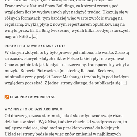
Francuzów z Natural Snow Buildings, za którymi zresztą pod
względem liczby wydawanych płyt nadążyć trudno. Ukazują się w
różnych formatach, tym bardziej więc warto zwrócić uwagę na
regularną, zwykłą płytę z nowym repertuarem opublikowaną na
winylu przez Ba Da Bing (wcześniej wydali kilka reedycji starszych
nagrań NSB) z […]
ROBERT PIOTROWICZ: STARE ZŁOTE
W starych złotych to by było prawie pół miliona, ale warto. Zresztą
za czasów starych złotych nikt w Polsce takich płyt nie wydawał.
Choć zupełnie tak jak kiedyś – na czerwony, transparentny winyl z
muzyką Roberta Piotrowicza (mastering Rashada Beckera,
minimalistyczny projekt Lasse Marhauga) trzeba było pod każdym
względem poczekać. Z jednej strony dlatego, że publikacja się […]
CHACIŃSKI @ WORDPRESS
WYŻ NISZ TO OD DZIŚ ARCHIWUM
Od dłuższego czasu staram się jakoś skoordynować swoje różne
działania w sieci i Wyż Nisz, tudzież chacinski.wordpress.com, to
najlepsze miejsce, skąd można przekierowywać do kolejnych.
Układ tej strony będzie się więc znów zmieniał w najbliższych