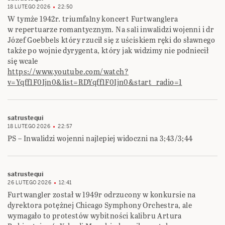
18 LUTEGO 2026
22:50
W tymże 1942r. triumfalny koncert Furtwanglera
w repertuarze romantycznym. Na sali inwalidzi wojenni i dr
Józef Goebbels który rzucił się z uściskiem ręki do sławnego
także po wojnie dyrygenta, który jak widzimy nie podniecił
się wcale
https://www.youtube.com/watch?
v=Yqff1F0Ijn0&list=RDYqff1F0Ijn0&start_radio=1
satrustequi
18 LUTEGO 2026
22:57
PS – Inwalidzi wojenni najlepiej widoczni na 3;43/3;44
satrustequi
26 LUTEGO 2026
12:41
Furtwangler został w 1949r odrzucony w konkursie na
dyrektora potężnej Chicago Symphony Orchestra, ale
wymagało to protestów wybitności kalibru Artura