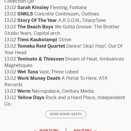
Collection QB
13.02
Sarah Kinsley
Fleeting, Fontana
13.02
SNKLS
Concrète Continuum, Outlines
13.02
Story Of The Year
A.R.S.O.N., SharpTone
13.02
The Beach Boys
We Gotta Groove: The Brother
Studio Years, Capitol arch
13.02
Timo Kaukolampi
Strive
13.02
Tomeka Reid Quartet
Dance! Skip! Hop!, Out Of
Your Head
13.02
Toninato & Thiessen
Dream of Heat, Ambiances
Magnétiques
13.02
Wet Tuna
Vast, Three Lobed
13.02
Work Money Death
A Portal To Here, ATA
Records
13.02
Worm
Necropalace, Century Media
13.02
Yellow Days
Rock and a Hard Place, Independent
Co.
WORK MONEY DEATH
|
← POPRZEDNI
NASTĘPNY →