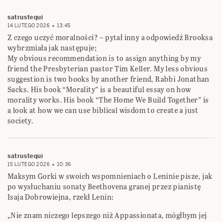
satrustequi
14 LUTEGO 2026
13:45
Z czego uczyć moralności? – pytał inny a odpowiedź Brooksa
wybrzmiała jak następuje;
My obvious recommendation is to assign anything by my
friend the Presbyterian pastor Tim Keller. My less obvious
suggestion is two books by another friend, Rabbi Jonathan
Sacks. His book “Morality” is a beautiful essay on how
morality works. His book “The Home We Build Together” is
a look at how we can use biblical wisdom to create a just
society.
satrustequi
15 LUTEGO 2026
10:36
Maksym Gorki w swoich wspomnieniach o Leninie pisze, jak
po wysłuchaniu sonaty Beethovena granej przez pianistę
Isaja Dobrowiejna, rzekł Lenin:
„Nie znam niczego lepszego niż Appassionata, mógłbym jej