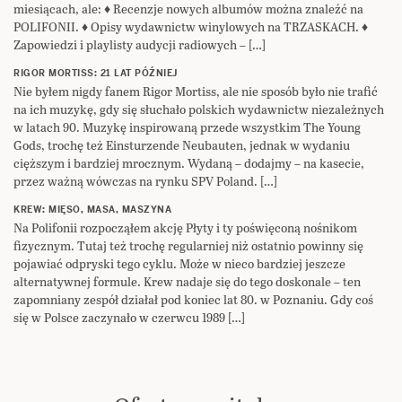
miesiącach, ale: ♦ Recenzje nowych albumów można znaleźć na
POLIFONII. ♦ Opisy wydawnictw winylowych na TRZASKACH. ♦
Zapowiedzi i playlisty audycji radiowych – […]
RIGOR MORTISS: 21 LAT PÓŹNIEJ
Nie byłem nigdy fanem Rigor Mortiss, ale nie sposób było nie trafić
na ich muzykę, gdy się słuchało polskich wydawnictw niezależnych
w latach 90. Muzykę inspirowaną przede wszystkim The Young
Gods, trochę też Einsturzende Neubauten, jednak w wydaniu
cięższym i bardziej mrocznym. Wydaną – dodajmy – na kasecie,
przez ważną wówczas na rynku SPV Poland. […]
KREW: MIĘSO, MASA, MASZYNA
Na Polifonii rozpocząłem akcję Płyty i ty poświęconą nośnikom
fizycznym. Tutaj też trochę regularniej niż ostatnio powinny się
pojawiać odpryski tego cyklu. Może w nieco bardziej jeszcze
alternatywnej formule. Krew nadaje się do tego doskonale – ten
zapomniany zespół działał pod koniec lat 80. w Poznaniu. Gdy coś
się w Polsce zaczynało w czerwcu 1989 […]