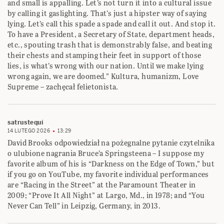
and small is appalling. Let’s not turn it into a cultural issue
by calling it gaslighting. That’s just a hipster way of saying
lying. Let’s call this spade a spade and call it out. And stop it.
To have a President, a Secretary of State, department heads,
etc., spouting trash that is demonstrably false, and beating
their chests and stamping their feet in support of those
lies, is what’s wrong with our nation. Until we make lying
wrong again, we are doomed.” Kultura, humanizm, Love
Supreme – zachęcał felietonista.
satrustequi
14 LUTEGO 2026
13:29
David Brooks odpowiedział na pożegnalne pytanie czytelnika
o ulubione nagrania Bruce’a Springsteena – I suppose my
favorite album of his is “Darkness on the Edge of Town,” but
if you go on YouTube, my favorite individual performances
are “Racing in the Street” at the Paramount Theater in
2009; “Prove It All Night” at Largo, Md., in 1978; and “You
Never Can Tell” in Leipzig, Germany, in 2013.