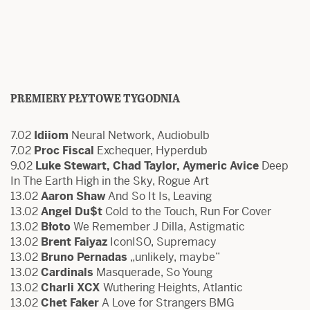
PREMIERY PŁYTOWE TYGODNIA
7.02
Idiiom
Neural Network, Audiobulb
7.02
Proc Fiscal
Exchequer, Hyperdub
9.02
Luke Stewart, Chad Taylor, Aymeric Avice
Deep
In The Earth High in the Sky, Rogue Art
13.02
Aaron Shaw
And So It Is, Leaving
13.02
Angel Du$t
Cold to the Touch, Run For Cover
13.02
Błoto
We Remember J Dilla, Astigmatic
13.02
Brent Faiyaz
IconISO, Supremacy
13.02
Bruno Pernadas
„unlikely, maybe”
13.02
Cardinals
Masquerade, So Young
13.02
Charli XCX
Wuthering Heights, Atlantic
13.02
Chet Faker
A Love for Strangers BMG