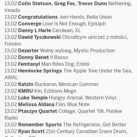
13.02
Colin Stetson, Greg Fox, Trevor Dunn
Nethering,
Invada
13.02
Congratulations
Join Hands, Bella Union
13.02
Converge
Love Is Not Enough, Epitaph
13.02
Danny L Harle
Cerulean, XL
13.02
Dawid Tyszkowski
Chciałbym umrzeć z miłości,
Fonobo
13.02
Dezerter
Wolny wybieg, Mystic Production
13.02
Donny Benet
Il Basso
13.02
Femtanyl
Man Bites Dog, Entitii
13.02
Hemlocke Springs
The Apple Tree Under the Sea,
AWAL
13.02
Katzin
Buckaroo, Mexican Summer
13.02
KMRU
Kin, Editions Mego
13.02
Luke Temple
Hungry Animal, Western Vinyl
13.02
Melissa Aldana
Filin, Blue Note
13.02
Ptaszyn Quartet
Collage. Quartet ’68, Polskie
Radio
13.02
Remember Sports
The Refrigerator, Get Better
13.02
Ryan Scott
21st-Century Canadian Snare Drum,