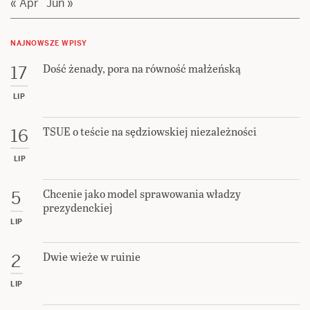
« Apr
Jun »
NAJNOWSZE WPISY
Dość żenady, pora na równość małżeńską
17
LIP
TSUE o teście na sędziowskiej niezależności
16
LIP
Chcenie jako model sprawowania władzy
5
prezydenckiej
LIP
Dwie wieże w ruinie
2
LIP