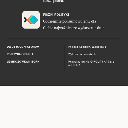
nasze pisma.
FISZKI POLITYKI
Codziennie podsumowujemy dla
Ciebie najważniejsze wydarzenia dnia.
DWUTYGODNIK FORUM
Projekt:
Cogision
,
Ładne Halo
POLITYKA INSIGHT
Wykonanie: Vavatech
LEŚNICZÓWKA NIBORK
Prawa autorskie © POLITYKA Sp. z
o.o. S.K.A.