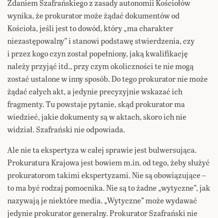
Zdaniem Szafrańskiego z zasady autonomii Kościołów
wynika, że prokurator może żądać dokumentów od
Kościoła, jeśli jest to dowód, który „ma charakter
niezastępowalny” i stanowi podstawę stwierdzenia, czy
i przez kogo czyn został popełniony, jaką kwalifikację
należy przyjąć itd., przy czym okoliczności te nie mogą
zostać ustalone w inny sposób. Do tego prokurator nie może
żądać całych akt, a jedynie precyzyjnie wskazać ich
fragmenty. Tu powstaje pytanie, skąd prokurator ma
wiedzieć, jakie dokumenty są w aktach, skoro ich nie
widział. Szafrański nie odpowiada.
Ale nie ta ekspertyza w całej sprawie jest bulwersująca.
Prokuratura Krajowa jest bowiem m.in. od tego, żeby służyć
prokuratorom takimi ekspertyzami. Nie są obowiązujące –
to ma być rodzaj pomocnika. Nie są to żadne „wytyczne”, jak
nazywają je niektóre media. „Wytyczne” może wydawać
jedynie prokurator generalny. Prokurator Szafrański nie