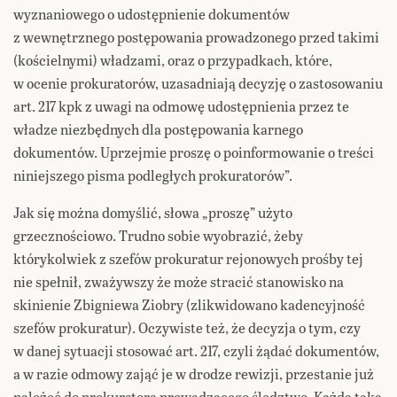
wyznaniowego o udostępnienie dokumentów
z wewnętrznego postępowania prowadzonego przed takimi
(kościelnymi) władzami, oraz o przypadkach, które,
w ocenie prokuratorów, uzasadniają decyzję o zastosowaniu
art. 217 kpk z uwagi na odmowę udostępnienia przez te
władze niezbędnych dla postępowania karnego
dokumentów. Uprzejmie proszę o poinformowanie o treści
niniejszego pisma podległych prokuratorów”.
Jak się można domyślić, słowa „proszę” użyto
grzecznościowo. Trudno sobie wyobrazić, żeby
którykolwiek z szefów prokuratur rejonowych prośby tej
nie spełnił, zważywszy że może stracić stanowisko na
skinienie Zbigniewa Ziobry (zlikwidowano kadencyjność
szefów prokuratur). Oczywiste też, że decyzja o tym, czy
w danej sytuacji stosować art. 217, czyli żądać dokumentów,
a w razie odmowy zająć je w drodze rewizji, przestanie już
należeć do prokuratora prowadzącego śledztwo. Każda taka