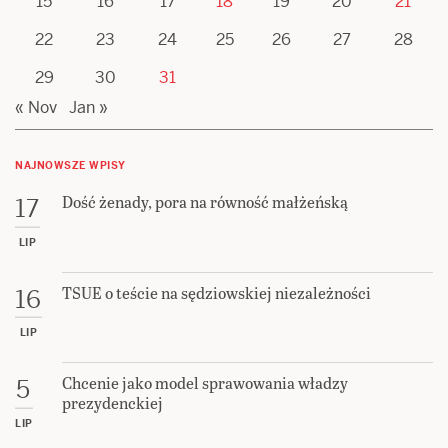
15
16
17
18
19
20
21
22
23
24
25
26
27
28
29
30
31
« Nov
Jan »
NAJNOWSZE WPISY
Dość żenady, pora na równość małżeńską
17
LIP
TSUE o teście na sędziowskiej niezależności
16
LIP
Chcenie jako model sprawowania władzy
5
prezydenckiej
LIP