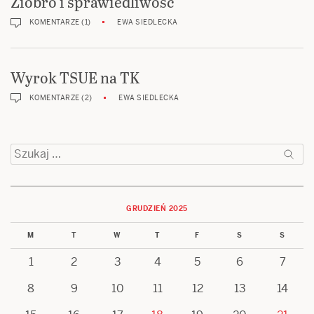
Ziobro i sprawiedliwość
KOMENTARZE (1)
EWA SIEDLECKA
Wyrok TSUE na TK
KOMENTARZE (2)
EWA SIEDLECKA
Szukaj:
GRUDZIEŃ 2025
M
T
W
T
F
S
S
1
2
3
4
5
6
7
8
9
10
11
12
13
14