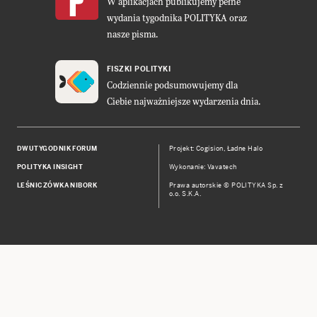
W aplikacjach publikujemy pełne
wydania tygodnika POLITYKA oraz
nasze pisma.
FISZKI POLITYKI
Codziennie podsumowujemy dla
Ciebie najważniejsze wydarzenia dnia.
DWUTYGODNIK FORUM
Projekt:
Cogision
,
Ładne Halo
POLITYKA INSIGHT
Wykonanie: Vavatech
LEŚNICZÓWKA NIBORK
Prawa autorskie © POLITYKA Sp. z
o.o. S.K.A.