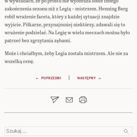
w wywiadach, że po prostu nie wyobraża sobie innego
zakończenia sezonu niż z Legią – mistrzem. Henning Berg
robił wrażenie faceta, który z każdej sytuacji znajdzie
wyjście. Piłkarze, przynajmniej niektórzy, zdawali się to
wrażenie podzielać. Na Legię w wielu meczach można było
patrzeć bez zgrzytania zębami.
Może i chciałbym, żeby Legia została mistrzem. Ale nie za
wszelką cenę.
Nawigacja
|
← POPRZEDNI
NASTĘPNY →
wpisu
Szukaj: