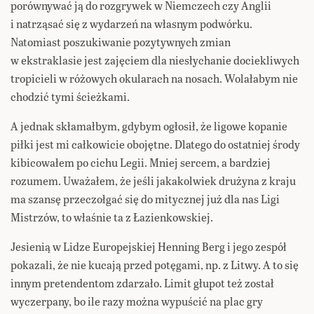
porównywać ją do rozgrywek w Niemczech czy Anglii
i natrząsać się z wydarzeń na własnym podwórku.
Natomiast poszukiwanie pozytywnych zmian
w ekstraklasie jest zajęciem dla niesłychanie dociekliwych
tropicieli w różowych okularach na nosach. Wolałabym nie
chodzić tymi ścieżkami.
A jednak skłamałbym, gdybym ogłosił, że ligowe kopanie
piłki jest mi całkowicie obojętne. Dlatego do ostatniej środy
kibicowałem po cichu Legii. Mniej sercem, a bardziej
rozumem. Uważałem, że jeśli jakakolwiek drużyna z kraju
ma szansę przeczołgać się do mitycznej już dla nas Ligi
Mistrzów, to właśnie ta z Łazienkowskiej.
Jesienią w Lidze Europejskiej Henning Berg i jego zespół
pokazali, że nie kucają przed potęgami, np. z Litwy. A to się
innym pretendentom zdarzało. Limit głupot też został
wyczerpany, bo ile razy można wypuścić na plac gry