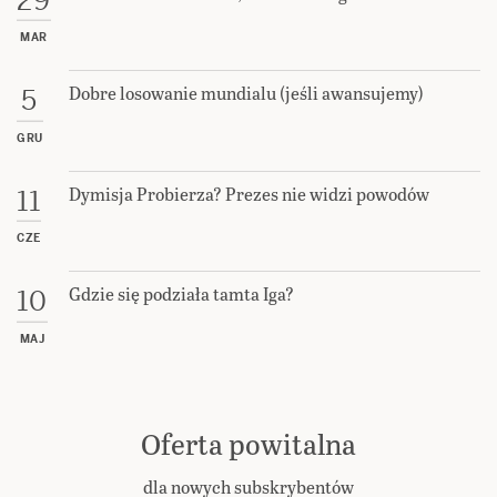
29
MAR
Dobre losowanie mundialu (jeśli awansujemy)
5
GRU
Dymisja Probierza? Prezes nie widzi powodów
11
CZE
Gdzie się podziała tamta Iga?
10
MAJ
Oferta powitalna
dla nowych subskrybentów