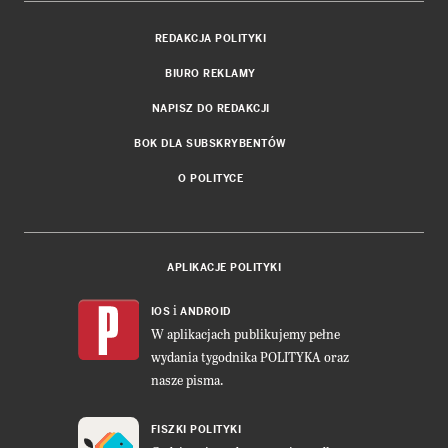
REDAKCJA POLITYKI
BIURO REKLAMY
NAPISZ DO REDAKCJI
BOK DLA SUBSKRYBENTÓW
O POLITYCE
APLIKACJE POLITYKI
i
IOS
ANDROID
W aplikacjach publikujemy pełne
wydania tygodnika POLITYKA oraz
nasze pisma.
FISZKI POLITYKI