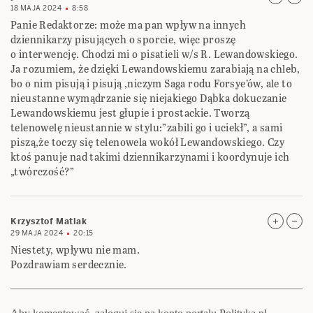
18 MAJA 2024
8:58
Panie Redaktorze: może ma pan wpływ na innych
dziennikarzy pisujących o sporcie, więc proszę
o interwencję. Chodzi mi o pisatieli w/s R. Lewandowskiego.
Ja rozumiem, że dzięki Lewandowskiemu zarabiają na chleb,
bo o nim pisują i pisują ,niczym Saga rodu Forsye’ów, ale to
nieustanne wymądrzanie się niejakiego Dąbka dokuczanie
Lewandowskiemu jest głupie i prostackie. Tworzą
telenowelę nieustannie w stylu:”zabili go i uciekł”, a sami
piszą,że toczy się telenowela wokół Lewandowskiego. Czy
ktoś panuje nad takimi dziennikarzynami i koordynuje ich
„twórczość?”
Krzysztof Matlak
29 MAJA 2024
20:15
Niestety, wpływu nie mam.
Pozdrawiam serdecznie.