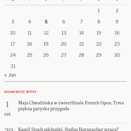
1
2
3
4
5
6
7
8
9
10
11
12
13
14
15
16
17
18
19
20
21
22
23
24
25
26
27
28
29
30
31
« Jun
NAJNOWSZE WPISY
Maja Chwalińska w ćwierćfinale French Open. Trwa
1
piękna paryska przygoda
CZE
Kamil Stoch odchodzi, Stefan Horngacher wraca?