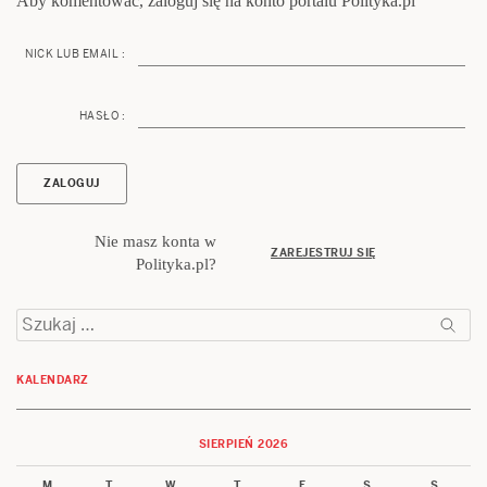
Aby komentować, zaloguj się na konto portalu Polityka.pl
NICK LUB EMAIL :
HASŁO :
Nie masz konta w
ZAREJESTRUJ SIĘ
Polityka.pl?
Szukaj:
KALENDARZ
SIERPIEŃ 2026
M
T
W
T
F
S
S