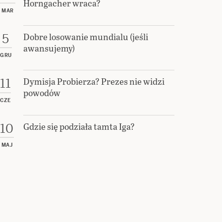
Horngacher wraca?
MAR
Dobre losowanie mundialu (jeśli
5
awansujemy)
GRU
Dymisja Probierza? Prezes nie widzi
11
powodów
CZE
Gdzie się podziała tamta Iga?
10
MAJ