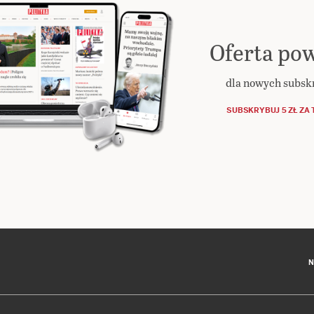
Oferta pow
dla nowych subs
SUBSKRYBUJ 5 ZŁ ZA 
N