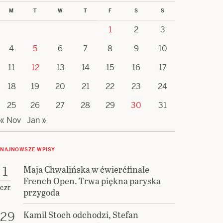
M
T
W
T
F
S
S
1
2
3
4
5
6
7
8
9
10
11
12
13
14
15
16
17
18
19
20
21
22
23
24
25
26
27
28
29
30
31
« Nov
Jan »
NAJNOWSZE WPISY
Maja Chwalińska w ćwierćfinale
1
French Open. Trwa piękna paryska
CZE
przygoda
Kamil Stoch odchodzi, Stefan
29