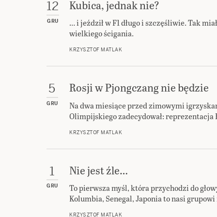
Kubica, jednak nie?
12
… i jeździł w F1 długo i szczęśliwie. Tak mi
GRU
wielkiego ścigania.
KRZYSZTOF MATLAK
Rosji w Pjongczang nie będzie
5
Na dwa miesiące przed zimowymi igrzysk
GRU
Olimpijskiego zadecydował: reprezentacja R
KRZYSZTOF MATLAK
Nie jest źle…
1
To pierwsza myśl, która przychodzi do głow
GRU
Kolumbia, Senegal, Japonia to nasi grupowi
KRZYSZTOF MATLAK