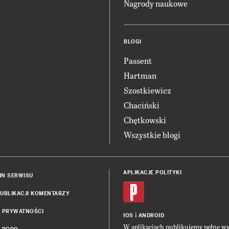
Nagrody naukowe
BLOGI
Passent
Hartman
Szostkiewicz
Chaciński
Chętkowski
Wszystkie blogi
APLIKACJE POLITYKI
IN SERWISU
UBLIKACJI KOMENTARZY
A PRYWATNOŚCI
i
IOS
ANDROID
W aplikacjach publikujemy pełne w