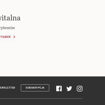
italna
krybentów
TYDZIEŃ
EWSLETTER
SUBSKRYPCJA