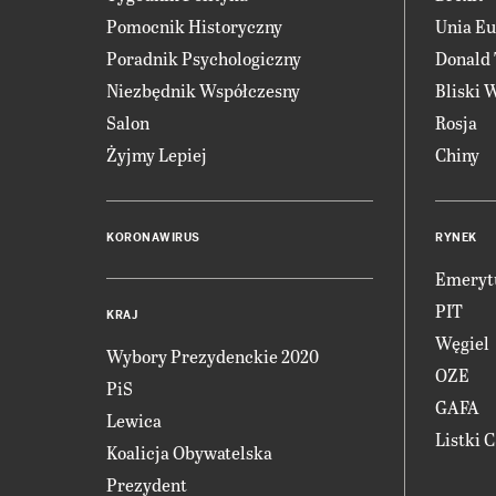
Pomocnik Historyczny
Unia Eu
Poradnik Psychologiczny
Donald
Niezbędnik Współczesny
Bliski 
Salon
Rosja
Żyjmy Lepiej
Chiny
KORONAWIRUS
RYNEK
Emeryt
PIT
KRAJ
Węgiel
Wybory Prezydenckie 2020
OZE
PiS
GAFA
Lewica
Listki 
Koalicja Obywatelska
Prezydent