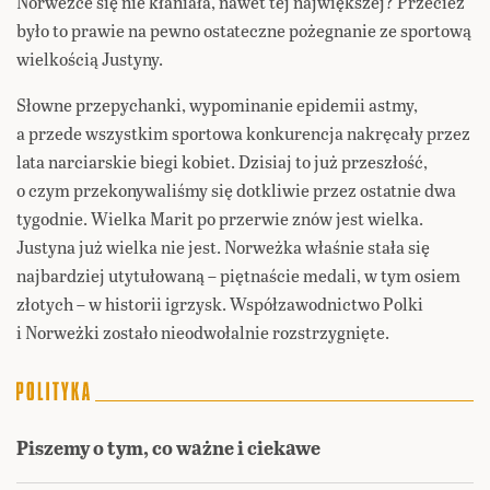
Norweżce się nie kłaniała, nawet tej największej? Przecież
było to prawie na pewno ostateczne pożegnanie ze sportową
wielkością Justyny.
Słowne przepychanki, wypominanie epidemii astmy,
a przede wszystkim sportowa konkurencja nakręcały przez
lata narciarskie biegi kobiet. Dzisiaj to już przeszłość,
o czym przekonywaliśmy się dotkliwie przez ostatnie dwa
tygodnie. Wielka Marit po przerwie znów jest wielka.
Justyna już wielka nie jest. Norweżka właśnie stała się
najbardziej utytułowaną – piętnaście medali, w tym osiem
złotych – w historii igrzysk. Współzawodnictwo Polki
i Norweżki zostało nieodwołalnie rozstrzygnięte.
Piszemy o tym, co ważne i ciekawe