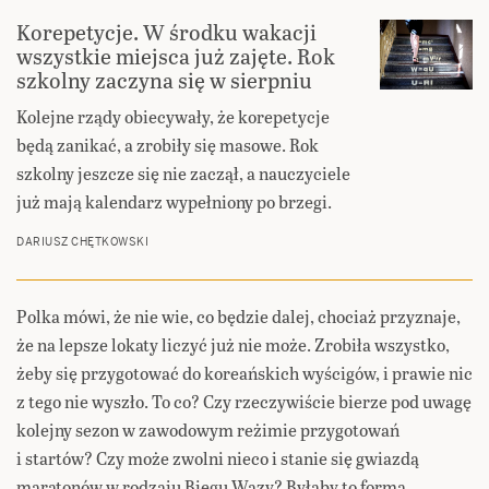
Korepetycje. W środku wakacji
wszystkie miejsca już zajęte. Rok
szkolny zaczyna się w sierpniu
Kolejne rządy obiecywały, że korepetycje
będą zanikać, a zrobiły się masowe. Rok
szkolny jeszcze się nie zaczął, a nauczyciele
już mają kalendarz wypełniony po brzegi.
DARIUSZ CHĘTKOWSKI
Polka mówi, że nie wie, co będzie dalej, chociaż przyznaje,
że na lepsze lokaty liczyć już nie może. Zrobiła wszystko,
żeby się przygotować do koreańskich wyścigów, i prawie nic
z tego nie wyszło. To co? Czy rzeczywiście bierze pod uwagę
kolejny sezon w zawodowym reżimie przygotowań
i startów? Czy może zwolni nieco i stanie się gwiazdą
maratonów w rodzaju Biegu Wazy? Byłaby to forma