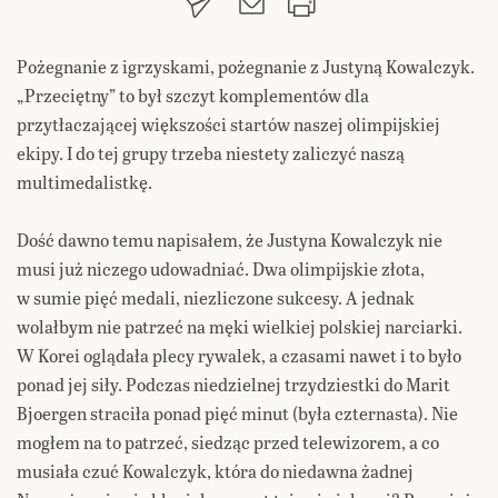
Pożegnanie z igrzyskami, pożegnanie z Justyną Kowalczyk.
„Przeciętny” to był szczyt komplementów dla
przytłaczającej większości startów naszej olimpijskiej
ekipy. I do tej grupy trzeba niestety zaliczyć naszą
multimedalistkę.
Dość dawno temu napisałem, że Justyna Kowalczyk nie
musi już niczego udowadniać. Dwa olimpijskie złota,
w sumie pięć medali, niezliczone sukcesy. A jednak
wolałbym nie patrzeć na męki wielkiej polskiej narciarki.
W Korei oglądała plecy rywalek, a czasami nawet i to było
ponad jej siły. Podczas niedzielnej trzydziestki do Marit
Bjoergen straciła ponad pięć minut (była czternasta). Nie
mogłem na to patrzeć, siedząc przed telewizorem, a co
musiała czuć Kowalczyk, która do niedawna żadnej