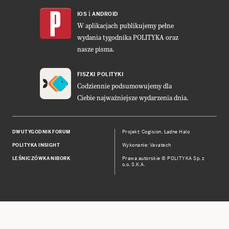
i
IOS
ANDROID
W aplikacjach publikujemy pełne
wydania tygodnika POLITYKA oraz
nasze pisma.
FISZKI POLITYKI
Codziennie podsumowujemy dla
Ciebie najważniejsze wydarzenia dnia.
DWUTYGODNIK FORUM
Projekt:
Cogision
,
Ładne Halo
POLITYKA INSIGHT
Wykonanie: Vavatech
LEŚNICZÓWKA NIBORK
Prawa autorskie © POLITYKA Sp. z
o.o. S.K.A.