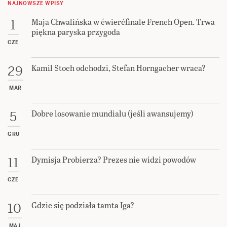
NAJNOWSZE WPISY
Maja Chwalińska w ćwierćfinale French Open. Trwa
1
piękna paryska przygoda
CZE
Kamil Stoch odchodzi, Stefan Horngacher wraca?
29
MAR
Dobre losowanie mundialu (jeśli awansujemy)
5
GRU
Dymisja Probierza? Prezes nie widzi powodów
11
CZE
Gdzie się podziała tamta Iga?
10
MAJ