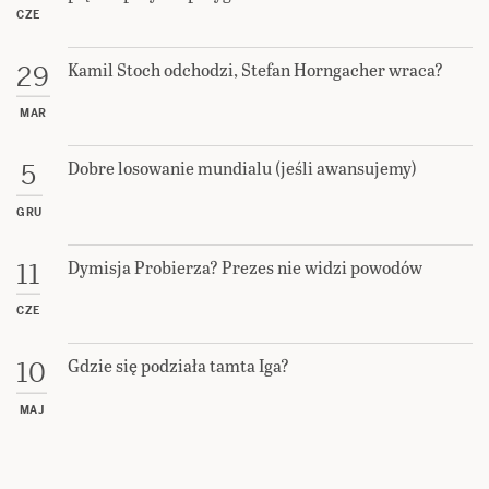
CZE
Kamil Stoch odchodzi, Stefan Horngacher wraca?
29
MAR
Dobre losowanie mundialu (jeśli awansujemy)
5
GRU
Dymisja Probierza? Prezes nie widzi powodów
11
CZE
Gdzie się podziała tamta Iga?
10
MAJ