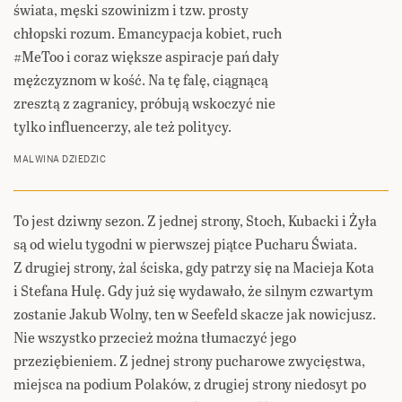
świata, męski szowinizm i tzw. prosty
chłopski rozum. Emancypacja kobiet, ruch
#MeToo i coraz większe aspiracje pań dały
mężczyznom w kość. Na tę falę, ciągnącą
zresztą z zagranicy, próbują wskoczyć nie
tylko influencerzy, ale też politycy.
MALWINA DZIEDZIC
To jest dziwny sezon. Z jednej strony, Stoch, Kubacki i Żyła
są od wielu tygodni w pierwszej piątce Pucharu Świata.
Z drugiej strony, żal ściska, gdy patrzy się na Macieja Kota
i Stefana Hulę. Gdy już się wydawało, że silnym czwartym
zostanie Jakub Wolny, ten w Seefeld skacze jak nowicjusz.
Nie wszystko przecież można tłumaczyć jego
przeziębieniem. Z jednej strony pucharowe zwycięstwa,
miejsca na podium Polaków, z drugiej strony niedosyt po