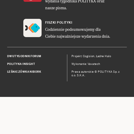
wydania tygodnika POLITYKA oraz
nasze pisma.
FISZKI POLITYKI
Codziennie podsumowujemy dla
Ciebie najważniejsze wydarzenia dnia.
DWUTYGODNIK FORUM
Projekt:
Cogision
,
Ładne Halo
POLITYKA INSIGHT
Wykonanie: Vavatech
LEŚNICZÓWKA NIBORK
Prawa autorskie © POLITYKA Sp. z
o.o. S.K.A.