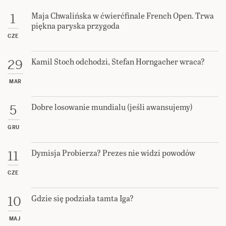
Maja Chwalińska w ćwierćfinale French Open. Trwa
1
piękna paryska przygoda
CZE
Kamil Stoch odchodzi, Stefan Horngacher wraca?
29
MAR
Dobre losowanie mundialu (jeśli awansujemy)
5
GRU
Dymisja Probierza? Prezes nie widzi powodów
11
CZE
Gdzie się podziała tamta Iga?
10
MAJ