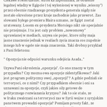
Ciekawe stwierdzenie. Autorka zapomniala, ze obalenie
legalnej wladzy w Egipcie ( tej wylonionej w wyniku „wiosny”)
przez obecnie rzadzacego prezydenta-generala nigdy nie
zostalo okreslone przez kraje zachodnie jako przewrot. Zas
slowami bylego premiera Blaira uznano, ze Egipt zostal
uratowany. Losem ex-preydenta Morsiego nikt sie specjalnie
nie przejmuje. I tu jest caly problem „nowomowy”
uprawianej w mediach, uzywa sie pojec, ktore niby maja
jasne znaczenie jednak w realiach zycia znacza cos zupelnie
innego lub w ogole nie maja znaczenia. Taki drobny przyklad
z Pani felietonu:
” Opozycja nie odpuści warunku odejścia Asada..”
Uzywa Pani okreslenia „opozycja”. Co ono znaczy w tym
przypadku? Czy mozna owa opozycje zidentyfikowac? Jaki
jest program polityczny owej „opozycji”? A gdzie podziali sie
terrorysci, co z nimi? Czy przypadkiem obecnie i oni sa
uznawani za opozycje, czyli jakies sily gotowe do
politycznego rozwiazania kryzysu? Jak to sie stalo, ze
w Iraku zwalczani sa terrorysci zas w Syrii wojne z syryjskim
panstwem prowadzi opozycja? Pomijam prosty fakt, ze