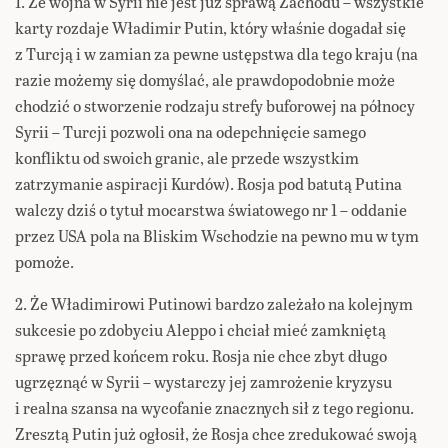
1. Że wojna w Syrii nie jest już sprawą Zachodu – wszystkie
karty rozdaje Władimir Putin, który właśnie dogadał się
z Turcją i w zamian za pewne ustępstwa dla tego kraju (na
razie możemy się domyślać, ale prawdopodobnie może
chodzić o stworzenie rodzaju strefy buforowej na północy
Syrii – Turcji pozwoli ona na odepchnięcie samego
konfliktu od swoich granic, ale przede wszystkim
zatrzymanie aspiracji Kurdów). Rosja pod batutą Putina
walczy dziś o tytuł mocarstwa światowego nr 1 – oddanie
przez USA pola na Bliskim Wschodzie na pewno mu w tym
pomoże.
2. Że Władimirowi Putinowi bardzo zależało na kolejnym
sukcesie po zdobyciu Aleppo i chciał mieć zamkniętą
sprawę przed końcem roku. Rosja nie chce zbyt długo
ugrzęznąć w Syrii – wystarczy jej zamrożenie kryzysu
i realna szansa na wycofanie znacznych sił z tego regionu.
Zresztą Putin już ogłosił, że Rosja chce zredukować swoją