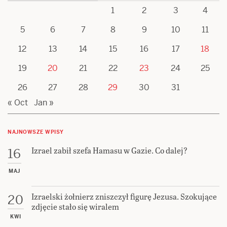
1
2
3
4
5
6
7
8
9
10
11
12
13
14
15
16
17
18
19
20
21
22
23
24
25
26
27
28
29
30
31
« Oct
Jan »
NAJNOWSZE WPISY
Izrael zabił szefa Hamasu w Gazie. Co dalej?
16
MAJ
Izraelski żołnierz zniszczył figurę Jezusa. Szokujące
20
zdjęcie stało się wiralem
KWI