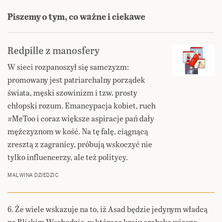
Piszemy o tym, co ważne i ciekawe
Redpille z manosfery
W sieci rozpanoszył się samczyzm:
promowany jest patriarchalny porządek
świata, męski szowinizm i tzw. prosty
chłopski rozum. Emancypacja kobiet, ruch
#MeToo i coraz większe aspiracje pań dały
mężczyznom w kość. Na tę falę, ciągnącą
zresztą z zagranicy, próbują wskoczyć nie
tylko influencerzy, ale też politycy.
MALWINA DZIEDZIC
6. Że wiele wskazuje na to, iż Asad będzie jedynym władcą
na Bliskim Wschodzie, w którego kraju arabska wiosna