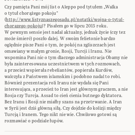
Czy pamięta Pani mój list o Aleppo pod tytułem „Walka
o tytuł chorążego pokoju”
(
http://www.listyznaszegosadu.pl/notatki/wojna-o-tytul-
chorazego-pokoju
)? Pisałem go w lipcu 2015 roku.
W pewnym sensie jest nadal aktualny, jednak życie (czy tez
może śmierć) poszło dalej. W swoim felietonie bardzo
oględnie pisze Pani o tym, że pokój na zgliszczach jest
omawiany w małym gronie, Rosji, Turcji i Iranu. Nie
wspomina Pani nic o tym dlaczego administracja Obamy nie
była zainteresowana uczestnictwem w tych rozmowach,
a przecież wspierała rebeliantów, popierała Kurdów,
walczyła z Państwem islamskim i podobno nadal to robi.
Również prezentacja roli Iranu nie wydała się Pani
interesująca, a przecież to Iran jest głównym graczem, a nie
Rosja czy Turcja. Assad to cień cienia butnego dyktatora.
Bez Iranu i Rosji nie miałby szans na przetrwanie. A Iran
w Syrii jest dziś główną siłą. Czy dojdzie do kolizji między
Turcją i Iranem. Tego nikt nie wie. Chwilowo gotowi są
rozmawiać o podziale łupów.