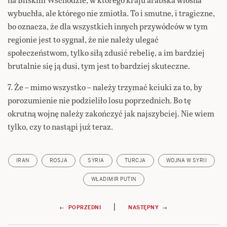
wybuchła, ale którego nie zmiotła. To i smutne, i tragiczne,
bo oznacza, że dla wszystkich innych przywódców w tym
regionie jest to sygnał, że nie należy ulegać
społeczeństwom, tylko siłą zdusić rebelię, a im bardziej
brutalnie się ją dusi, tym jest to bardziej skuteczne.
7. Że – mimo wszystko – należy trzymać kciuki za to, by
porozumienie nie podzieliło losu poprzednich. Bo tę
okrutną wojnę należy zakończyć jak najszybciej. Nie wiem
tylko, czy to nastąpi już teraz.
IRAN
ROSJA
SYRIA
TURCJA
WOJNA W SYRII
WŁADIMIR PUTIN
Nawigacja
|
← POPRZEDNI
NASTĘPNY →