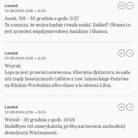
Leonid
30 GRUDNIA 2016
11:24
Jacek, NH – 30 grudnia o godz. 0:27
To oznacza, że wojna będzie trwała nadal. Zakład? Obama to
jest przecież międzynarodowy bandzior i kłamca.
Leonid
30 GRUDNIA 2016
11:28
Woytek
Lepsza jest przecież oświecona, liberalna dyktatura Assada
niż rządy fanatycznych talibów z tzw. Islamskiego Państwa
na Bliskim Wschodzie albo chaos a la obecna Libia.
Leonid
30 GRUDNIA 2016
15:51
Witold – 30 grudnia o godz. 10:59
Dodałbym też amerykańską próbę narzucenia zachodniej
demokracji Wietnamowi.