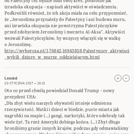
od Palestyny też będzie miał swój kres, podobnie jak
izraelska okupacja – napisali aktywiści w oświadczeniu.
Podkreślili również, że ich akcja miała na celu przypomnieć,
że „Jerozolima przynależy do Palestyny i ani budowa muru,
ani izraelska okupacja nie powstrzyma Palestyńczyków
przed zdobyciem Jerozolimy i meczetu Al-Aksa”. Aktywiści
wezwali Palestyńczyków, by wszyscy włączyli się w walkę
o Jerozolimę.
http://wyborcza.pl/1,76842,16943858,Palestynscy_aktywisci
_wybili_dziure_w_murze_oddzielajacym.html
Leonid
20 STYCZNIA 2017
19:21
Oto co przed chwilą powiedział Donald Trump – nowy
prezydent USA:
„Dla zbyt wielu naszych obywateli istnieje odmienna
rzeczywistość. Matki i dzieci w biedzie, puste miasta jak
nagrobki na mapie (…) gangi, narkotyki, które odebrały tak
wiele żyć. Ta rzeź Ameryki dobiega końca. (…) Zbyt długo
broniliśmy granic innych krajów, podczas gdy odmawialiśmy