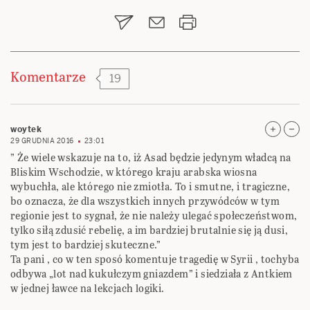
wpisu
Komentarze
19
woytek
29 GRUDNIA 2016
23:01
” Że wiele wskazuje na to, iż Asad będzie jedynym władcą na
Bliskim Wschodzie, w którego kraju arabska wiosna
wybuchła, ale którego nie zmiotła. To i smutne, i tragiczne,
bo oznacza, że dla wszystkich innych przywódców w tym
regionie jest to sygnał, że nie należy ulegać społeczeństwom,
tylko siłą zdusić rebelię, a im bardziej brutalnie się ją dusi,
tym jest to bardziej skuteczne.”
Ta pani , co w ten sposó komentuje tragedię w Syrii , tochyba
odbywa „lot nad kukułczym gniazdem” i siedziała z Antkiem
w jednej ławce na lekcjach logiki.