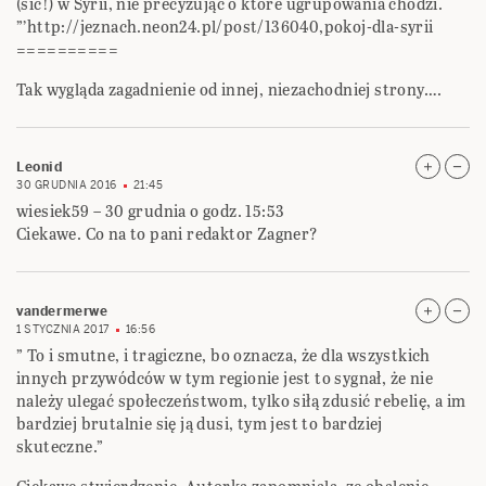
(sic!) w Syrii, nie precyzując o które ugrupowania chodzi.
”’http://jeznach.neon24.pl/post/136040,pokoj-dla-syrii
==========
Tak wygląda zagadnienie od innej, niezachodniej strony….
Leonid
30 GRUDNIA 2016
21:45
wiesiek59 – 30 grudnia o godz. 15:53
Ciekawe. Co na to pani redaktor Zagner?
vandermerwe
1 STYCZNIA 2017
16:56
” To i smutne, i tragiczne, bo oznacza, że dla wszystkich
innych przywódców w tym regionie jest to sygnał, że nie
należy ulegać społeczeństwom, tylko siłą zdusić rebelię, a im
bardziej brutalnie się ją dusi, tym jest to bardziej
skuteczne.”