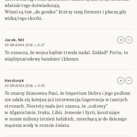
właśnie tego doświadczają.
Winni są tzw „do goodes” którzy sieją ferment i płaczą gdy
widzą tego skutki.
Jacek, NH
30 GRUDNIA 2016
0:27
To oznacza, że wojna będzie trwała nadal. Zakład? Putin, to
międzynarodowy bandzior i kłamca
Herstoryk
30 GRUDNIA 2016
0:55
To znaczy Szanowna Pani, że Imperium Dobra i jego pudlom
nie udała się kolejna już interwencja/ingerencja w tamtych
stronach. Niestety mała jest szansa, że „sukcesy”
w Afganistanie, Iraku, Libii, Jemenie i Syrii, kosztujące
w sumie miliony istnień ludzkich, zniechęcą je do dalszego
mącenia wody w reszcie świata.