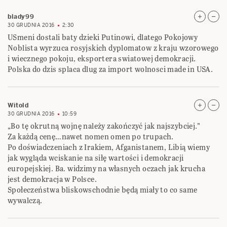
blady99
30 GRUDNIA 2016
2:30
USmeni dostali baty dzieki Putinowi, dlatego Pokojowy
Noblista wyrzuca rosyjskich dyplomatow z kraju wzorowego
i wiecznego pokoju, eksportera swiatowej demokracji.
Polska do dzis splaca dlug za import wolnosci made in USA.
Witold
30 GRUDNIA 2016
10:59
„Bo tę okrutną wojnę należy zakończyć jak najszybciej.”
Za każdą cenę…nawet nomen omen po trupach.
Po doświadczeniach z Irakiem, Afganistanem, Libią wiemy
jak wygląda wciskanie na siłę wartości i demokracji
europejskiej. Ba. widzimy na własnych oczach jak krucha
jest demokracja w Polsce.
Społeczeństwa bliskowschodnie będą miały to co same
wywalczą.