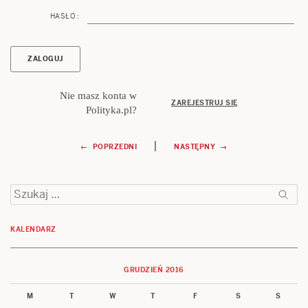
HASŁO :
Nie masz konta w
ZAREJESTRUJ SIĘ
Polityka.pl?
Nawigacja
|
← POPRZEDNI
NASTĘPNY →
wpisu
Szukaj:
KALENDARZ
GRUDZIEŃ 2016
M
T
W
T
F
S
S