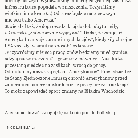
obrony naszego. Wydawaliśmy miliardy za granicą, zaś nasza
infrastruktura popadała w zniszczenia. Uczyniliśmy
wielkimi inne kraje (…) Od teraz będzie na pierwszym
miejscu tylko Ameryka.”
Stwierdził też, że doprowadzi kraj do dobrobytu i siły,
a Ameryka „znów zacznie wygrywać”. Dodał, że żałuje, iż
Ameryka finansuje „armie innych krajów”, kiedy siły zbrojne
USA zostały „w smutny sposób” osłabione.
„Przywrócimy miejsca pracy, znów będziemy mieć granice,
odżyją nasze marzenia” – grzmiał z mównicy. „Nasi ludzie
przestaną siedzieć na zasiłkach, wrócą do pracy.
Odbudujemy nasz kraj rękami Amerykanów”. Powiedział też,
że Stany Zjednoczone „muszą chronić Amerykanów przed
zabieraniem amerykańskich miejsc pracy przez inne kraje”.
To może zapowiadać spore zmiany na Bliskim Wschodzie.
Aby komentować, zaloguj się na konto portalu Polityka.pl
NICK LUB EMAIL :