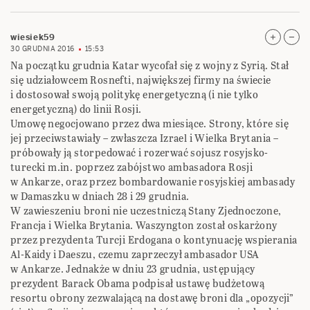
wiesiek59
30 GRUDNIA 2016
15:53
Na początku grudnia Katar wycofał się z wojny z Syrią. Stał
się udziałowcem Rosnefti, największej firmy na świecie
i dostosował swoją politykę energetyczną (i nie tylko
energetyczną) do linii Rosji.
Umowę negocjowano przez dwa miesiące. Strony, które się
jej przeciwstawiały – zwłaszcza Izrael i Wielka Brytania –
próbowały ją storpedować i rozerwać sojusz rosyjsko-
turecki m.in. poprzez zabójstwo ambasadora Rosji
w Ankarze, oraz przez bombardowanie rosyjskiej ambasady
w Damaszku w dniach 28 i 29 grudnia.
W zawieszeniu broni nie uczestniczą Stany Zjednoczone,
Francja i Wielka Brytania. Waszyngton został oskarżony
przez prezydenta Turcji Erdogana o kontynuację wspierania
Al-Kaidy i Daeszu, czemu zaprzeczył ambasador USA
w Ankarze. Jednakże w dniu 23 grudnia, ustępujący
prezydent Barack Obama podpisał ustawę budżetową
resortu obrony zezwalającą na dostawę broni dla „opozycji”