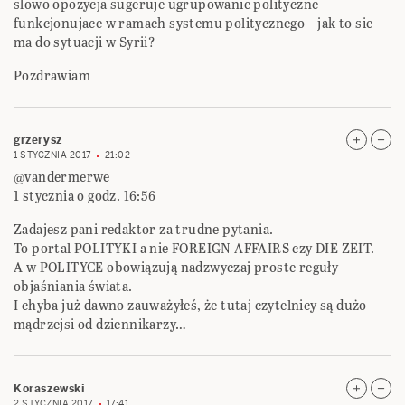
slowo opozycja sugeruje ugrupowanie polityczne
funkcjonujace w ramach systemu politycznego – jak to sie
ma do sytuacji w Syrii?
Pozdrawiam
grzerysz
1 STYCZNIA 2017
21:02
@vandermerwe
1 stycznia o godz. 16:56
Zadajesz pani redaktor za trudne pytania.
To portal POLITYKI a nie FOREIGN AFFAIRS czy DIE ZEIT.
A w POLITYCE obowiązują nadzwyczaj proste reguły
objaśniania świata.
I chyba już dawno zauważyłeś, że tutaj czytelnicy są dużo
mądrzejsi od dziennikarzy…
Koraszewski
2 STYCZNIA 2017
17:41