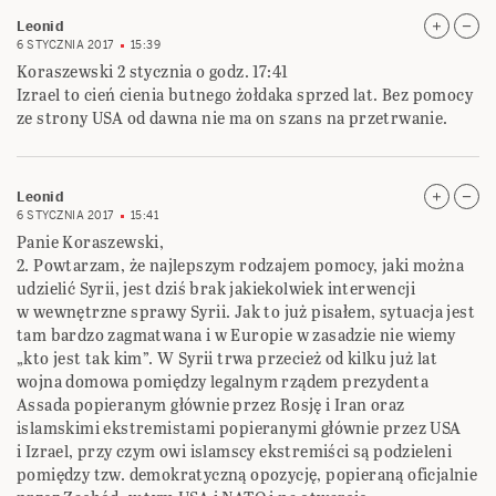
Leonid
6 STYCZNIA 2017
15:39
Koraszewski 2 stycznia o godz. 17:41
Izrael to cień cienia butnego żołdaka sprzed lat. Bez pomocy
ze strony USA od dawna nie ma on szans na przetrwanie.
Leonid
6 STYCZNIA 2017
15:41
Panie Koraszewski,
2. Powtarzam, że najlepszym rodzajem pomocy, jaki można
udzielić Syrii, jest dziś brak jakiekolwiek interwencji
w wewnętrzne sprawy Syrii. Jak to już pisałem, sytuacja jest
tam bardzo zagmatwana i w Europie w zasadzie nie wiemy
„kto jest tak kim”. W Syrii trwa przecież od kilku już lat
wojna domowa pomiędzy legalnym rządem prezydenta
Assada popieranym głównie przez Rosję i Iran oraz
islamskimi ekstremistami popieranymi głównie przez USA
i Izrael, przy czym owi islamscy ekstremiści są podzieleni
pomiędzy tzw. demokratyczną opozycję, popieraną oficjalnie