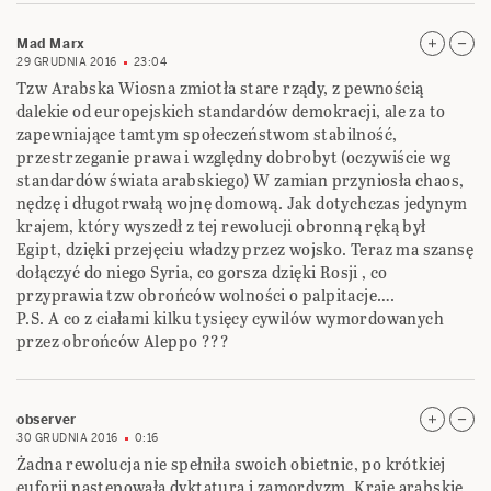
Mad Marx
29 GRUDNIA 2016
23:04
Tzw Arabska Wiosna zmiotła stare rządy, z pewnością
dalekie od europejskich standardów demokracji, ale za to
zapewniające tamtym społeczeństwom stabilność,
przestrzeganie prawa i względny dobrobyt (oczywiście wg
standardów świata arabskiego) W zamian przyniosła chaos,
nędzę i długotrwałą wojnę domową. Jak dotychczas jedynym
krajem, który wyszedł z tej rewolucji obronną ręką był
Egipt, dzięki przejęciu władzy przez wojsko. Teraz ma szansę
dołączyć do niego Syria, co gorsza dzięki Rosji , co
przyprawia tzw obrońców wolności o palpitacje….
P.S. A co z ciałami kilku tysięcy cywilów wymordowanych
przez obrońców Aleppo ???
observer
30 GRUDNIA 2016
0:16
Żadna rewolucja nie spełniła swoich obietnic, po krótkiej
euforii następowała dyktatura i zamordyzm. Kraje arabskie