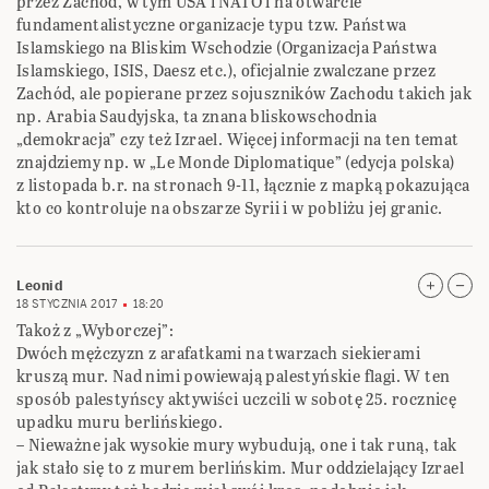
przez Zachód, w tym USA i NATO i na otwarcie
fundamentalistyczne organizacje typu tzw. Państwa
Islamskiego na Bliskim Wschodzie (Organizacja Państwa
Islamskiego, ISIS, Daesz etc.), oficjalnie zwalczane przez
Zachód, ale popierane przez sojuszników Zachodu takich jak
np. Arabia Saudyjska, ta znana bliskowschodnia
„demokracja” czy też Izrael. Więcej informacji na ten temat
znajdziemy np. w „Le Monde Diplomatique” (edycja polska)
z listopada b.r. na stronach 9-11, łącznie z mapką pokazująca
kto co kontroluje na obszarze Syrii i w pobliżu jej granic.
Leonid
18 STYCZNIA 2017
18:20
Takoż z „Wyborczej”:
Dwóch mężczyzn z arafatkami na twarzach siekierami
kruszą mur. Nad nimi powiewają palestyńskie flagi. W ten
sposób palestyńscy aktywiści uczcili w sobotę 25. rocznicę
upadku muru berlińskiego.
– Nieważne jak wysokie mury wybudują, one i tak runą, tak
jak stało się to z murem berlińskim. Mur oddzielający Izrael