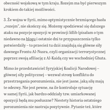
obecność wojskową w tym kraju. Rozejm ma być pierwszym
krokiem do takiej możliwości.
3. Że wojna w Syrii, mimo optymistycznie brzmiącego hasła
„rozejm”, nie skończy się. Możemy spodziewać się dalszego
ataku na pozycje opozycji w prowincji Idlib (pisałam o tym
niedawno na
blogu
i ostatnie dni te przypuszczenia tylko
potwierdziły – to przecież tu dziś znajdują się główne siły
dawnego Frontu Al-Nusra, czyli organizacji terrorystycznej
poprzez swoją afiliację z Al-Kaidą czy we wschodniej Ghuta.
Mimo że przedstawiciel Syryjskiej Koalicji Narodowej –
głównej siły politycznej – wezwał strony konfliktu do
przestrzegania porozumienia, nie jest jasne, jaką siłę mają
te odezwy. Nie jest pewne, na ile kontroluje sytuację
w samej Syrii, jak bardzo oddziały tzw. umiarkowanej
opozycji będą mu posłuszne? Niestety historia ostatniego
porozumienia nie nastraja pozytywnie. Pytanie też, które