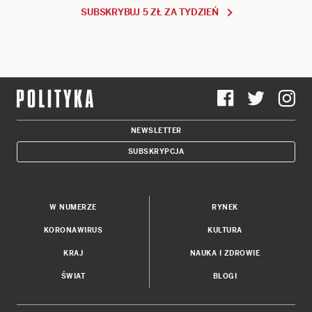
W NUMERZE
RYNEK
KORONAWIRUS
KULTURA
KRAJ
NAUKA I ZDROWIE
ŚWIAT
BLOGI
REDAKCJA POLITYKI
BIURO REKLAMY
NAPISZ DO REDAKCJI
BOK DLA SUBSKRYBENTÓW
O POLITYCE
APLIKACJE POLITYKI