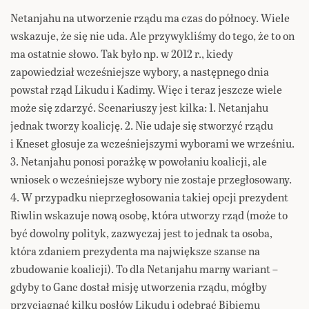
Netanjahu na utworzenie rządu ma czas do północy. Wiele
wskazuje, że się nie uda. Ale przywykliśmy do tego, że to on
ma ostatnie słowo. Tak było np. w 2012 r., kiedy
zapowiedział wcześniejsze wybory, a następnego dnia
powstał rząd Likudu i Kadimy. Więc i teraz jeszcze wiele
może się zdarzyć. Scenariuszy jest kilka: 1. Netanjahu
jednak tworzy koalicję. 2. Nie udaje się stworzyć rządu
i Kneset głosuje za wcześniejszymi wyborami we wrześniu.
3. Netanjahu ponosi porażkę w powołaniu koalicji, ale
wniosek o wcześniejsze wybory nie zostaje przegłosowany.
4. W przypadku nieprzegłosowania takiej opcji prezydent
Riwlin wskazuje nową osobę, która utworzy rząd (może to
być dowolny polityk, zazwyczaj jest to jednak ta osoba,
która zdaniem prezydenta ma największe szanse na
zbudowanie koalicji). To dla Netanjahu marny wariant –
gdyby to Ganc dostał misję utworzenia rządu, mógłby
przyciągnąć kilku posłów Likudu i odebrać Bibiemu