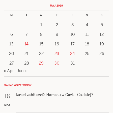
NAJNOWSZE WPISY
Izrael zabił szefa Hamasu w Gazie. Co dalej?
16
MAJ
Izraelski żołnierz zniszczył figurę Jezusa. Szokujące
20
zdjęcie stało się wiralem
KWI
Oburzający i bezprecedensowy zakaz wstępu do
29
Bazyliki Grobu Pańskiego. Co naprawdę się stało?
MAR
To nie jest zwykłe miasto. Dlaczego uderzenie na
22
Dimonę jest takie szczególne?
MAR