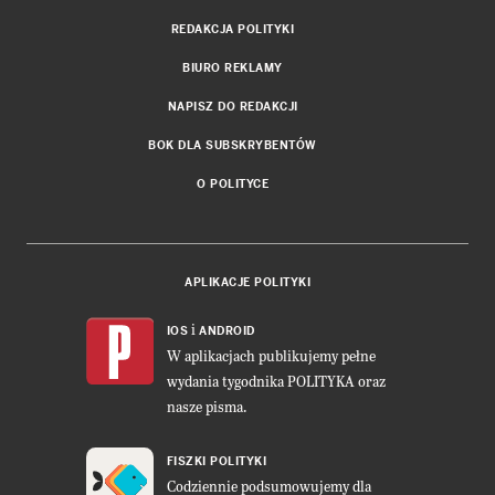
i
IOS
ANDROID
W aplikacjach publikujemy pełne
wydania tygodnika POLITYKA oraz
nasze pisma.
FISZKI POLITYKI
Codziennie podsumowujemy dla
Ciebie najważniejsze wydarzenia dnia.
DWUTYGODNIK FORUM
Projekt:
Cogision
,
Ładne Halo
POLITYKA INSIGHT
Wykonanie: Vavatech
LEŚNICZÓWKA NIBORK
Prawa autorskie © POLITYKA Sp. z
o.o. S.K.A.