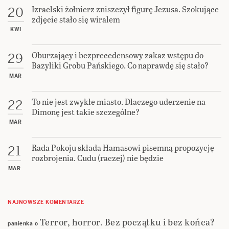
Rada Pokoju składa Hamasowi pisemną propozycję
21
rozbrojenia. Cudu (raczej) nie będzie
MAR
NAJNOWSZE KOMENTARZE
Terror, horror. Bez początku i bez końca?
panienka
o
Terror, horror. Bez początku i bez
Ryszard Kubaszko
o
końca?
Szósta kadencja Bibiego
turkmen
o
Szósta kadencja Bibiego
Ostatni Prorok
o
Zbrodnia doskonała, książę z
Tak ten Świat wygląda
o
immunitetem