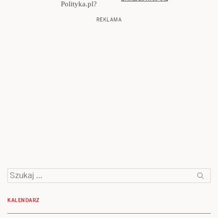
Polityka.pl?
Szukaj:
KALENDARZ
MAJ 2019
M
T
W
T
F
S
S
1
2
3
4
5
6
7
8
9
10
11
12
13
14
15
16
17
18
19
20
21
22
23
24
25
26
27
28
29
30
31
« Apr
Jun »