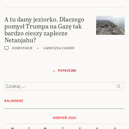
A tu damy jeziorko. Dlaczego
pomysł Trumpa na Gazę tak
bardzo cieszy zaplecze
Netanjahu?
KOMENTARZE
AGNIESZKA ZAGNER
Nawigacja
← POPRZEDNI
wpisów
Szukaj:
KALENDARZ
SIERPIEŃ 2026
M
T
W
T
F
S
S