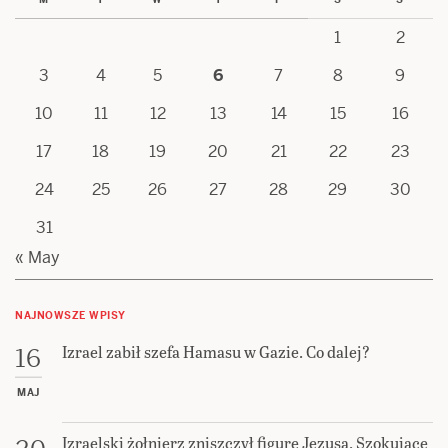
1
2
3
4
5
6
7
8
9
10
11
12
13
14
15
16
17
18
19
20
21
22
23
24
25
26
27
28
29
30
31
« May
NAJNOWSZE WPISY
Izrael zabił szefa Hamasu w Gazie. Co dalej?
16
MAJ
Izraelski żołnierz zniszczył figurę Jezusa. Szokujące