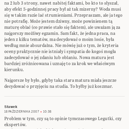
na 2 lub 3 strony, nawet nabitej faktami, bo kto to słyszał,
aby efekt 5-godzinnej pracy był aż tak mizerny? Woda musi
się w takim razie lać strumieniami. Przepraszam, ale ja tego
nie potrafię. Może jestem dziwny, może powinienem tą
maturę oblać (co prawie stało się faktem), ale uważam ją za
najgorszy możliwy egzamin. Sam fakt, że jedna praca, na
jeden z kilku tematów, ma decydować o moim losie, była
według mnie absurdalna. Nie mówię już o tym, że kryteria
oceny praktycznie nie istniały i sympatia do kogoś mogła
zadecydować o jej zdaniu lub oblaniu. Nowa matura jest
bardziej zróżnicowana i uznaję to za krok we właściwym
kierunku.
Najgorsze by było, gdyby taka stara matura miała jeszcze
decydować o przyjęciu na studia. To byłby już koszmar.
Sławek
18 PAŹDZIERNIKA 2007
10:38
Problem w tym, czy są to opinie tymczasowego Legutki, czy
ekspertów.