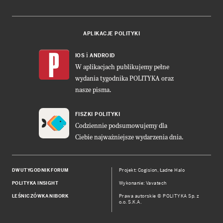
APLIKACJE POLITYKI
i
IOS
ANDROID
W aplikacjach publikujemy pełne
wydania tygodnika POLITYKA oraz
nasze pisma.
FISZKI POLITYKI
Codziennie podsumowujemy dla
Ciebie najważniejsze wydarzenia dnia.
DWUTYGODNIK FORUM
Projekt:
Cogision
,
Ładne Halo
POLITYKA INSIGHT
Wykonanie: Vavatech
LEŚNICZÓWKA NIBORK
Prawa autorskie © POLITYKA Sp. z
o.o. S.K.A.