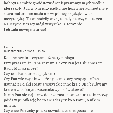
hobby) ale także gnoić uczniów nieprawomyślnych według
idei szkoły. Już w tym przypadku nie liczyły się kompetencje;
stara matura nie miała nic wspólnego z jakąkolwiek
merytoryką. Tu wchodziły w grę układy nauczyciel-uczeń.
Nauczyciel uczący mógł wszystko. A teraz nie!
I chwała nowej maturze!
Lamia
18 PAŹDZIERNIKA 2007
13:50
Kolejne brednie czytam już na tym blogu!
Przepraszam że Pana spytam ale czy Pan jest słuchaczem
Radia Maryja może?
Czy jest Pan eurosceptykiem?
Czy Pan wie czy nie wie, że system który propaguje Pan
usunąć z Polski stosują wszystkie inne kraje UE i bylibyśmy
krajem zacofanym, zaściankowym oświatowo?
Niech Pan się najpierw dobrze zastanowi zanim takie rzeczy
pójdą w publikację bo to świadczy tylko o Panu, o nikim
innym.
Czy chce Pan żeby polska oświata stała na poziomie