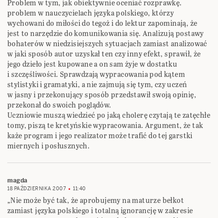
Problem w tym, jak obiektywnie oceniać rozprawkę.
problem w nauczycielach języka polskiego, którzy
wychowani do miłości do tegoż i do lektur zapominają, że
jest to narzędzie do komunikowania się. Analizują postawy
bohaterów w niedzisiejszych sytuacjach zamiast analizować
w jaki sposób autor uzyskał ten czy inny efekt, sprawił, że
jego dzieło jest kupowane a on sam żyje w dostatku
i szczęśliwości. Sprawdzają wypracowania pod kątem
stylistyki i gramatyki, a nie zajmują się tym, czy uczeń
w jasny i przekonujący sposób przedstawił swoją opinię,
przekonał do swoich poglądów.
Uczniowie muszą wiedzieć po jaką cholerę czytają te zatęchłe
tomy, piszą te kretyńskie wypracowania. Argument, że tak
każe program i jego realizator może trafić do tej garstki
miernych i posłusznych.
magda
18 PAŹDZIERNIKA 2007
11:40
„Nie może być tak, że aprobujemy na maturze bełkot
zamiast języka polskiego i totalną ignorancję w zakresie