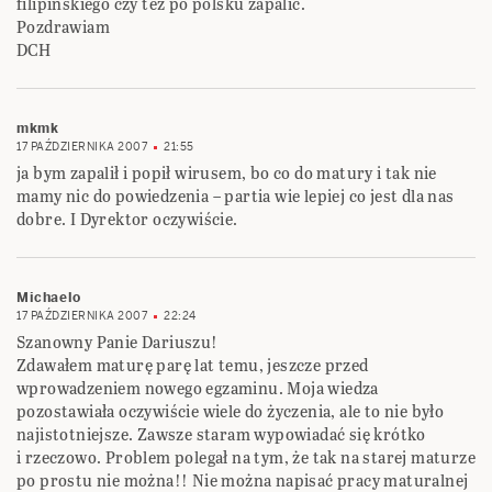
filipińskiego czy też po polsku zapalić.
Pozdrawiam
DCH
mkmk
17 PAŹDZIERNIKA 2007
21:55
ja bym zapalił i popił wirusem, bo co do matury i tak nie
mamy nic do powiedzenia – partia wie lepiej co jest dla nas
dobre. I Dyrektor oczywiście.
Michaelo
17 PAŹDZIERNIKA 2007
22:24
Szanowny Panie Dariuszu!
Zdawałem maturę parę lat temu, jeszcze przed
wprowadzeniem nowego egzaminu. Moja wiedza
pozostawiała oczywiście wiele do życzenia, ale to nie było
najistotniejsze. Zawsze staram wypowiadać się krótko
i rzeczowo. Problem polegał na tym, że tak na starej maturze
po prostu nie można!! Nie można napisać pracy maturalnej