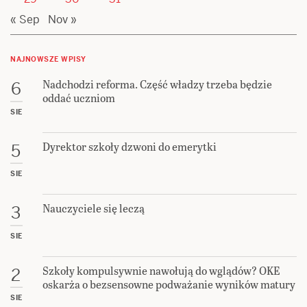
« Sep
Nov »
NAJNOWSZE WPISY
Nadchodzi reforma. Część władzy trzeba będzie
6
oddać uczniom
SIE
Dyrektor szkoły dzwoni do emerytki
5
SIE
Nauczyciele się leczą
3
SIE
Szkoły kompulsywnie nawołują do wglądów? OKE
2
oskarża o bezsensowne podważanie wyników matury
SIE