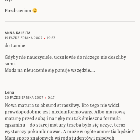
Pozdrawiam
ANNA KALEJTA
19 PAŹDZIERNIKA 2007
19:57
do Lamia:
Gdyby nie nauczyciele, uczniowie do niczego nie doszliby
sami….
Moda na nieuczenie się panuje wszędzie….
Lena
20 PAŹDZIERNIKA 2007
0:17
Nowa matura to absurd straszliwy. Kto tego nie widzi,
prawdopodobnie jest niedoinformowany. Albo ma nową
maturę przed sobą i na rękę mu tak śmieszna formuła
egzaminu – do starej matury trzeba było się uczyc, teraz
wystarczy pokombinowac. A może w ogóle amnestia będzie?
Mam sporo znajomych wśród studentów i młodych