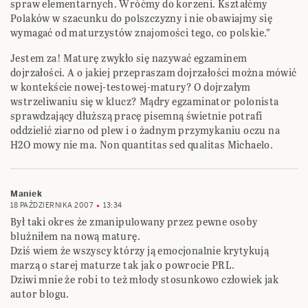
spraw elementarnych. Wróćmy do korzeni. Kształćmy
Polaków w szacunku do polszczyzny i nie obawiajmy się
wymagać od maturzystów znajomości tego, co polskie.”
Jestem za! Maturę zwykło się nazywać egzaminem
dojrzałości. A o jakiej przepraszam dojrzałości można mówić
w kontekście nowej-testowej-matury? O dojrzałym
wstrzeliwaniu się w klucz? Mądry egzaminator polonista
sprawdzający dłuższą pracę pisemną świetnie potrafi
oddzielić ziarno od plew i o żadnym przymykaniu oczu na
H2O mowy nie ma. Non quantitas sed qualitas Michaelo.
Maniek
18 PAŹDZIERNIKA 2007
13:34
Był taki okres że zmanipulowany przez pewne osoby
bluźniłem na nową maturę.
Dziś wiem że wszyscy którzy ją emocjonalnie krytykują
marzą o starej maturze tak jak o powrocie PRL.
Dziwi mnie że robi to też młody stosunkowo człowiek jak
autor blogu.