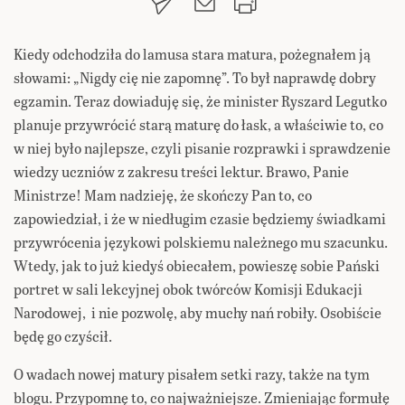
Kiedy odchodziła do lamusa stara matura, pożegnałem ją
słowami: „Nigdy cię nie zapomnę”. To był naprawdę dobry
egzamin. Teraz dowiaduję się, że minister Ryszard Legutko
planuje przywrócić starą maturę do łask, a właściwie to, co
w niej było najlepsze, czyli pisanie rozprawki i sprawdzenie
wiedzy uczniów z zakresu treści lektur. Brawo, Panie
Ministrze! Mam nadzieję, że skończy Pan to, co
zapowiedział, i że w niedługim czasie będziemy świadkami
przywrócenia językowi polskiemu należnego mu szacunku.
Wtedy, jak to już kiedyś obiecałem, powieszę sobie Pański
portret w sali lekcyjnej obok twórców Komisji Edukacji
Narodowej, i nie pozwolę, aby muchy nań robiły. Osobiście
będę go czyścił.
O wadach nowej matury pisałem setki razy, także na tym
blogu. Przypomnę to, co najważniejsze. Zmieniając formułę