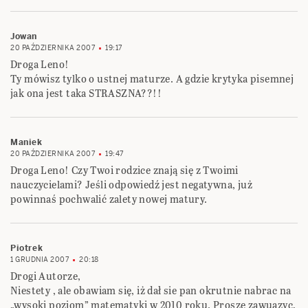
Jowan
20 PAŹDZIERNIKA 2007
19:17
Droga Leno!
Ty mówisz tylko o ustnej maturze. A gdzie krytyka pisemnej
jak ona jest taka STRASZNA??!!
Maniek
20 PAŹDZIERNIKA 2007
19:47
Droga Leno! Czy Twoi rodzice znają się z Twoimi
nauczycielami? Jeśli odpowiedź jest negatywna, już
powinnaś pochwalić zalety nowej matury.
Piotrek
1 GRUDNIA 2007
20:18
Drogi Autorze,
Niestety , ale obawiam się, iż dał sie pan okrutnie nabrac na
„wysoki poziom” matematyki w 2010 roku. Prosze zawuazyc,