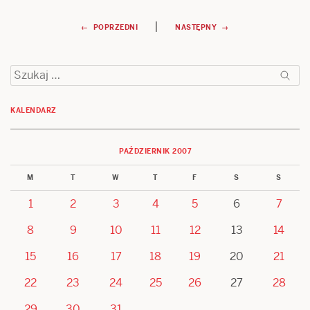
Nawigacja
|
← POPRZEDNI
NASTĘPNY →
wpisu
Szukaj:
KALENDARZ
PAŹDZIERNIK 2007
M
T
W
T
F
S
S
1
2
3
4
5
6
7
8
9
10
11
12
13
14
15
16
17
18
19
20
21
22
23
24
25
26
27
28
29
30
31