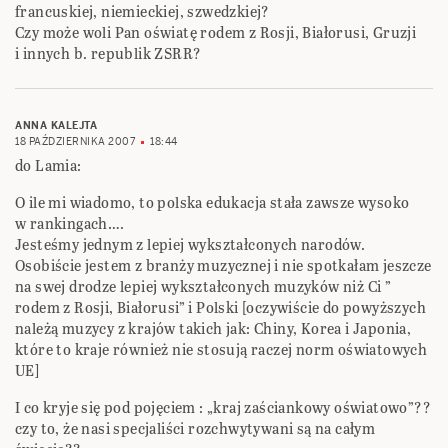
francuskiej, niemieckiej, szwedzkiej?
Czy może woli Pan oświatę rodem z Rosji, Białorusi, Gruzji
i innych b. republik ZSRR?
ANNA KALEJTA
18 PAŹDZIERNIKA 2007
18:44
do Lamia:
O ile mi wiadomo, to polska edukacja stała zawsze wysoko
w rankingach….
Jesteśmy jednym z lepiej wykształconych narodów.
Osobiście jestem z branży muzycznej i nie spotkałam jeszcze
na swej drodze lepiej wykształconych muzyków niż Ci ”
rodem z Rosji, Białorusi” i Polski [oczywiście do powyższych
należą muzycy z krajów takich jak: Chiny, Korea i Japonia,
które to kraje również nie stosują raczej norm oświatowych
UE]
I co kryje się pod pojęciem : „kraj zaściankowy oświatowo”??
czy to, że nasi specjaliści rozchwytywani są na całym