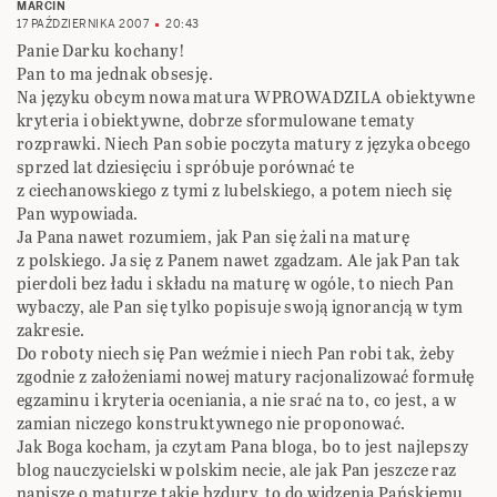
MARCIN
17 PAŹDZIERNIKA 2007
20:43
Panie Darku kochany!
Pan to ma jednak obsesję.
Na języku obcym nowa matura WPROWADZILA obiektywne
kryteria i obiektywne, dobrze sformulowane tematy
rozprawki. Niech Pan sobie poczyta matury z języka obcego
sprzed lat dziesięciu i spróbuje porównać te
z ciechanowskiego z tymi z lubelskiego, a potem niech się
Pan wypowiada.
Ja Pana nawet rozumiem, jak Pan się żali na maturę
z polskiego. Ja się z Panem nawet zgadzam. Ale jak Pan tak
pierdoli bez ładu i składu na maturę w ogóle, to niech Pan
wybaczy, ale Pan się tylko popisuje swoją ignorancją w tym
zakresie.
Do roboty niech się Pan weźmie i niech Pan robi tak, żeby
zgodnie z założeniami nowej matury racjonalizować formułę
egzaminu i kryteria oceniania, a nie srać na to, co jest, a w
zamian niczego konstruktywnego nie proponować.
Jak Boga kocham, ja czytam Pana bloga, bo to jest najlepszy
blog nauczycielski w polskim necie, ale jak Pan jeszcze raz
napisze o maturze takie bzdury, to do widzenia Pańskiemu