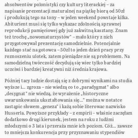
absolwentów polonistyki czy kultury literackiej – za
napisanie prezentacji maturalnej na piątkę biorą od 50zł
i produkują tego na tony – w jeden weekend powstaje kilka.
Abiturient musi się tylko wykazac zdolnością sprawnej
reprodukcji pamięciowej gdy już zakwitną kasztany. Znam
też trochę „nowomaturzystów” – mało który z nich
przygotowywał prezentację samodzielnie. Potencjalnie
każdego stać na gotowca – 50zł to jeden dzień pracy przy
roznoszeniu ulotek, zatem pieniądze nie są problemem. Na
samodzielną twórczość decydują się wiec tylko bardziej
uczciwi i bardziej kreatywni niż średnia krajowa.
Później tacy ludzie dostają się z dobrymi wynikami na studia
wyższe i… zgroza – nie wiedzą co to „paradygmat” albo
„desygnat” nie wiedzą, że wyrażenie „historyczne
uwarunkowania ukształtowania się…” można w notatce
zastąpic słowem „geneza” i każą sobie literowac nazwisko
Husserla. Powyższe przykłady – z empirii – właśnie zaczęłam
dodatkowo drugi kierunek, jestem na roku z ludźmi
młodszymi o 3 lata i przeraża mnie ich poziom. Cóż… zawsze
to mniejsza konkurencja przy przyznawaniu stypendiów