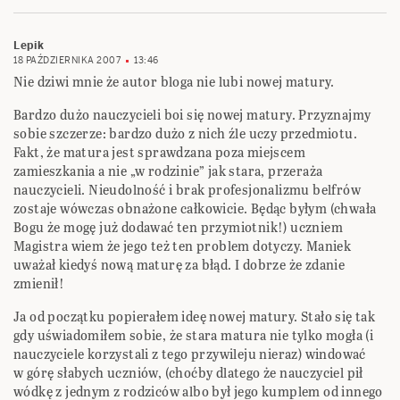
Lepik
18 PAŹDZIERNIKA 2007
13:46
Nie dziwi mnie że autor bloga nie lubi nowej matury.
Bardzo dużo nauczycieli boi się nowej matury. Przyznajmy
sobie szczerze: bardzo dużo z nich źle uczy przedmiotu.
Fakt, że matura jest sprawdzana poza miejscem
zamieszkania a nie „w rodzinie” jak stara, przeraża
nauczycieli. Nieudolność i brak profesjonalizmu belfrów
zostaje wówczas obnażone całkowicie. Będąc byłym (chwała
Bogu że mogę już dodawać ten przymiotnik!) uczniem
Magistra wiem że jego też ten problem dotyczy. Maniek
uważał kiedyś nową maturę za błąd. I dobrze że zdanie
zmienił!
Ja od początku popierałem ideę nowej matury. Stało się tak
gdy uświadomiłem sobie, że stara matura nie tylko mogła (i
nauczyciele korzystali z tego przywileju nieraz) windować
w górę słabych uczniów, (choćby dlatego że nauczyciel pił
wódkę z jednym z rodziców albo był jego kumplem od innego