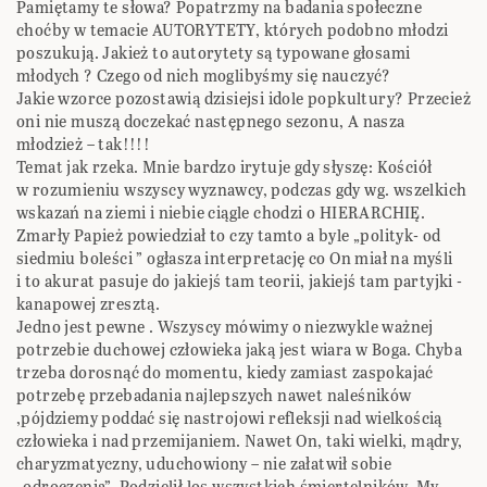
Pamiętamy te słowa? Popatrzmy na badania społeczne
choćby w temacie AUTORYTETY, których podobno młodzi
poszukują. Jakież to autorytety są typowane głosami
młodych ? Czego od nich moglibyśmy się nauczyć?
Jakie wzorce pozostawią dzisiejsi idole popkultury? Przecież
oni nie muszą doczekać następnego sezonu, A nasza
młodzież – tak!!!!
Temat jak rzeka. Mnie bardzo irytuje gdy słyszę: Kościół
w rozumieniu wszyscy wyznawcy, podczas gdy wg. wszelkich
wskazań na ziemi i niebie ciągle chodzi o HIERARCHIĘ.
Zmarły Papież powiedział to czy tamto a byle „polityk- od
siedmiu boleści ” ogłasza interpretację co On miał na myśli
i to akurat pasuje do jakiejś tam teorii, jakiejś tam partyjki -
kanapowej zresztą.
Jedno jest pewne . Wszyscy mówimy o niezwykle ważnej
potrzebie duchowej człowieka jaką jest wiara w Boga. Chyba
trzeba dorosnąć do momentu, kiedy zamiast zaspokajać
potrzebę przebadania najlepszych nawet naleśników
,pójdziemy poddać się nastrojowi refleksji nad wielkością
człowieka i nad przemijaniem. Nawet On, taki wielki, mądry,
charyzmatyczny, uduchowiony – nie załatwił sobie
„odroczenia”. Podzielił los wszystkich śmiertelników. My,