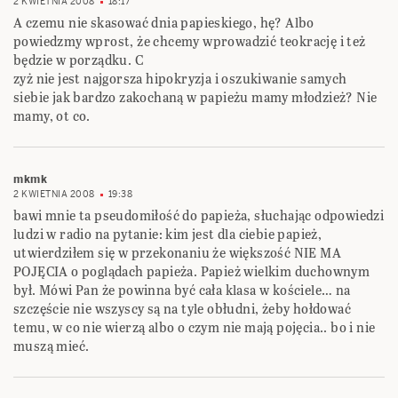
2 KWIETNIA 2008
18:17
A czemu nie skasować dnia papieskiego, hę? Albo
powiedzmy wprost, że chcemy wprowadzić teokrację i też
będzie w porządku. C
zyż nie jest najgorsza hipokryzja i oszukiwanie samych
siebie jak bardzo zakochaną w papieżu mamy młodzież? Nie
mamy, ot co.
mkmk
2 KWIETNIA 2008
19:38
bawi mnie ta pseudomiłość do papieża, słuchając odpowiedzi
ludzi w radio na pytanie: kim jest dla ciebie papież,
utwierdziłem się w przekonaniu że większość NIE MA
POJĘCIA o poglądach papieża. Papież wielkim duchownym
był. Mówi Pan że powinna być cała klasa w kościele… na
szczęście nie wszyscy są na tyle obłudni, żeby hołdować
temu, w co nie wierzą albo o czym nie mają pojęcia.. bo i nie
muszą mieć.