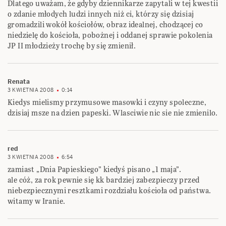
Dlatego uważam, że gdyby dziennikarze zapytali w tej kwestii
o zdanie młodych ludzi innych niż ci, którzy się dzisiaj
gromadzili wokół kościołów, obraz idealnej, chodzącej co
niedzielę do kościoła, pobożnej i oddanej sprawie pokolenia
JP II młodzieży trochę by się zmienił.
Renata
3 KWIETNIA 2008
0:14
Kiedys mielismy przymusowe masowki i czyny spoleczne,
dzisiaj msze na dzien papeski. Wlasciwie nic sie nie zmienilo.
red
3 KWIETNIA 2008
6:54
zamiast „Dnia Papieskiego” kiedyś pisano „1 maja”.
ale cóż, za rok pewnie się kk bardziej zabezpieczy przed
niebezpiecznymi resztkami rozdziału kościoła od państwa.
witamy w Iranie.