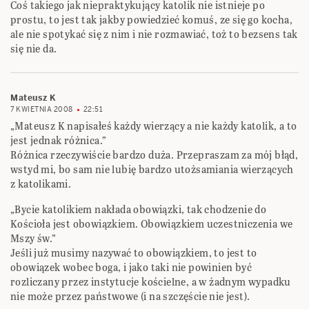
Coś takiego jak niepraktykujący katolik nie istnieje po
prostu, to jest tak jakby powiedzieć komuś, ze się go kocha,
ale nie spotykać się z nim i nie rozmawiać, toż to bezsens tak
się nie da.
Mateusz K
7 KWIETNIA 2008
22:51
„Mateusz K napisałeś każdy wierzący a nie każdy katolik, a to
jest jednak różnica.”
Różnica rzeczywiście bardzo duża. Przepraszam za mój błąd,
wstyd mi, bo sam nie lubię bardzo utożsamiania wierzących
z katolikami.
„Bycie katolikiem nakłada obowiązki, tak chodzenie do
Kościoła jest obowiązkiem. Obowiązkiem uczestniczenia we
Mszy św.”
Jeśli już musimy nazywać to obowiązkiem, to jest to
obowiązek wobec boga, i jako taki nie powinien być
rozliczany przez instytucje kościelne, a w żadnym wypadku
nie może przez państwowe (i na szczęście nie jest).