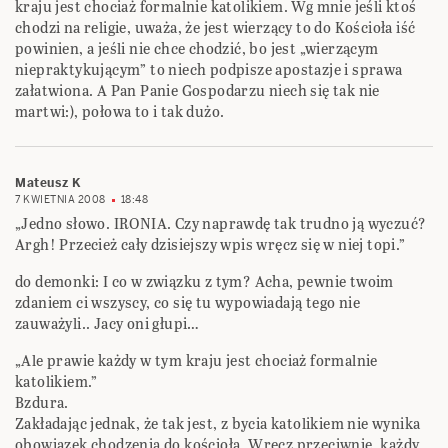
kraju jest chociaż formalnie katolikiem. Wg mnie jeśli ktoś
chodzi na religie, uważa, że jest wierzący to do Kościoła iść
powinien, a jeśli nie chce chodzić, bo jest „wierzącym
niepraktykującym” to niech podpisze apostazje i sprawa
załatwiona. A Pan Panie Gospodarzu niech się tak nie
martwi:), połowa to i tak dużo.
Mateusz K
7 KWIETNIA 2008
18:48
„Jedno słowo. IRONIA. Czy naprawdę tak trudno ją wyczuć?
Argh! Przecież cały dzisiejszy wpis wręcz się w niej topi.”
do demonki: I co w związku z tym? Acha, pewnie twoim
zdaniem ci wszyscy, co się tu wypowiadają tego nie
zauważyli.. Jacy oni głupi…
„Ale prawie każdy w tym kraju jest chociaż formalnie
katolikiem.”
Bzdura.
Zakładając jednak, że tak jest, z bycia katolikiem nie wynika
obowiązek chodzenia do kościoła. Wręcz przeciwnie, każdy