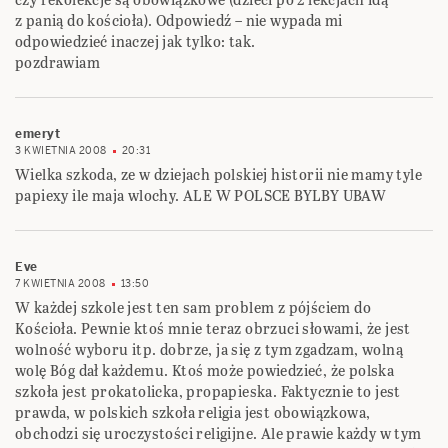
z panią do kościoła). Odpowiedź – nie wypada mi
odpowiedzieć inaczej jak tylko: tak.
pozdrawiam
emeryt
3 KWIETNIA 2008
20:31
Wielka szkoda, ze w dziejach polskiej historii nie mamy tyle
papiexy ile maja wlochy. ALE W POLSCE BYLBY UBAW
Eve
7 KWIETNIA 2008
13:50
W każdej szkole jest ten sam problem z pójściem do
Kościoła. Pewnie ktoś mnie teraz obrzuci słowami, że jest
wolność wyboru itp. dobrze, ja się z tym zgadzam, wolną
wolę Bóg dał każdemu. Ktoś może powiedzieć, że polska
szkoła jest prokatolicka, propapieska. Faktycznie to jest
prawda, w polskich szkoła religia jest obowiązkowa,
obchodzi się uroczystości religijne. Ale prawie każdy w tym