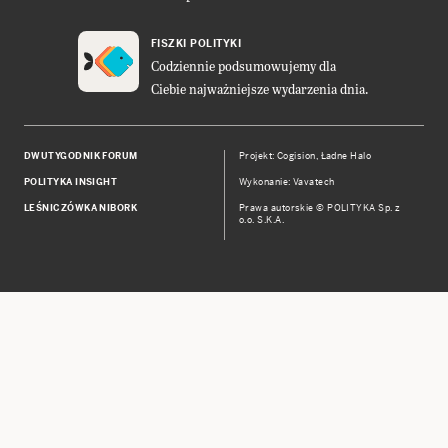
FISZKI POLITYKI
Codziennie podsumowujemy dla
Ciebie najważniejsze wydarzenia dnia.
DWUTYGODNIK FORUM
Projekt:
Cogision
,
Ładne Halo
POLITYKA INSIGHT
Wykonanie: Vavatech
LEŚNICZÓWKA NIBORK
Prawa autorskie © POLITYKA Sp. z
o.o. S.K.A.