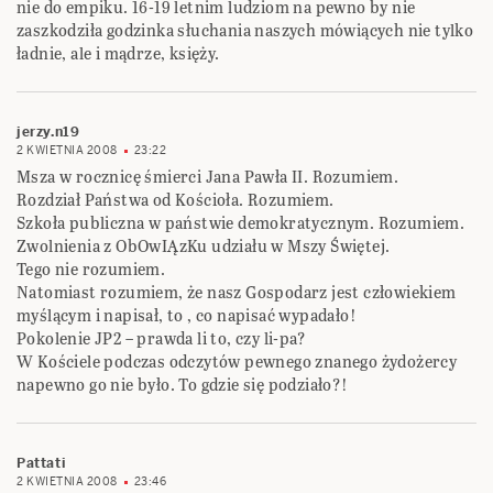
nie do empiku. 16-19 letnim ludziom na pewno by nie
zaszkodziła godzinka słuchania naszych mówiących nie tylko
ładnie, ale i mądrze, księży.
jerzy.n19
2 KWIETNIA 2008
23:22
Msza w rocznicę śmierci Jana Pawła II. Rozumiem.
Rozdział Państwa od Kościoła. Rozumiem.
Szkoła publiczna w państwie demokratycznym. Rozumiem.
Zwolnienia z ObOwIĄzKu udziału w Mszy Świętej.
Tego nie rozumiem.
Natomiast rozumiem, że nasz Gospodarz jest człowiekiem
myślącym i napisał, to , co napisać wypadało!
Pokolenie JP2 – prawda li to, czy li-pa?
W Kościele podczas odczytów pewnego znanego żydożercy
napewno go nie było. To gdzie się podziało?!
Pattati
2 KWIETNIA 2008
23:46