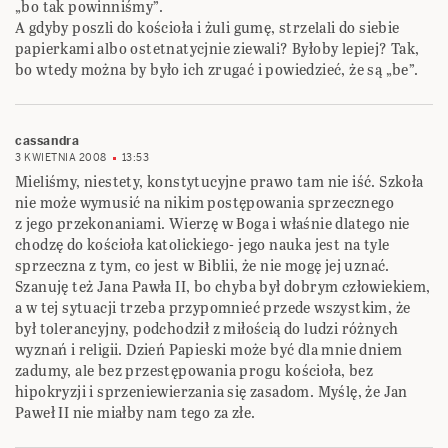
„bo tak powinniśmy”.
A gdyby poszli do kościoła i żuli gumę, strzelali do siebie
papierkami albo ostetnatycjnie ziewali? Byłoby lepiej? Tak,
bo wtedy można by było ich zrugać i powiedzieć, że są „be”.
cassandra
3 KWIETNIA 2008
13:53
Mieliśmy, niestety, konstytucyjne prawo tam nie iść. Szkoła
nie może wymusić na nikim postępowania sprzecznego
z jego przekonaniami. Wierzę w Boga i właśnie dlatego nie
chodzę do kościoła katolickiego- jego nauka jest na tyle
sprzeczna z tym, co jest w Biblii, że nie mogę jej uznać.
Szanuję też Jana Pawła II, bo chyba był dobrym człowiekiem,
a w tej sytuacji trzeba przypomnieć przede wszystkim, że
był tolerancyjny, podchodził z miłością do ludzi różnych
wyznań i religii. Dzień Papieski może być dla mnie dniem
zadumy, ale bez przestępowania progu kościoła, bez
hipokryzji i sprzeniewierzania się zasadom. Myślę, że Jan
Paweł II nie miałby nam tego za złe.