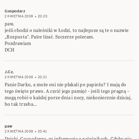
Gospodarz
2 KWIETNIA 2008
20:20
paw,
jeśli chodzi o naleśniki w Łodzi, to najlepsze są te o nazwie
„Rozpusta”. Palce lizać. Szczerze polecam.
Pozdrawiam
DCH
J.Cz.
2 KWIETNIA 2008
20:21
Panie Darku, a może oni nie płakali po papieżu? I mają do
tego święte prawo. A czcić jego pamięć – jeśli tego pragną –
mogą robić o każdej porze dnia i nocy, niekoniecznie dzisiaj,
bo tak trzeba…
paw
2 KWIETNIA 2008
20:41
Dzięki, Gospodarzu, za informację o naleśnikach. Gdyby nie