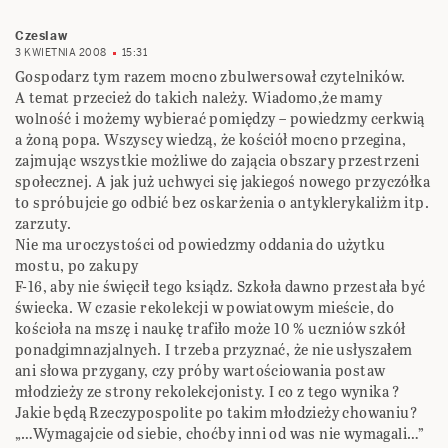
Czeslaw
3 KWIETNIA 2008
15:31
Gospodarz tym razem mocno zbulwersował czytelników.
A temat przecież do takich należy. Wiadomo,że mamy
wolność i możemy wybierać pomiędzy – powiedzmy cerkwią
a żoną popa. Wszyscy wiedzą, że kościół mocno przegina,
zajmując wszystkie możliwe do zającia obszary przestrzeni
społecznej. A jak już uchwyci się jakiegoś nowego przyczółka
to spróbujcie go odbić bez oskarżenia o antyklerykaliżm itp.
zarzuty.
Nie ma uroczystości od powiedzmy oddania do użytku
mostu, po zakupy
F-16, aby nie święcił tego ksiądz. Szkoła dawno przestała być
świecka. W czasie rekolekcji w powiatowym mieście, do
kościoła na mszę i naukę trafiło może 10 % uczniów szkół
ponadgimnazjalnych. I trzeba przyznać, że nie usłyszałem
ani słowa przygany, czy próby wartościowania postaw
młodzieży ze strony rekolekcjonisty. I co z tego wynika ?
Jakie będą Rzeczypospolite po takim młodzieży chowaniu?
„…Wymagajcie od siebie, choćby inni od was nie wymagali…”