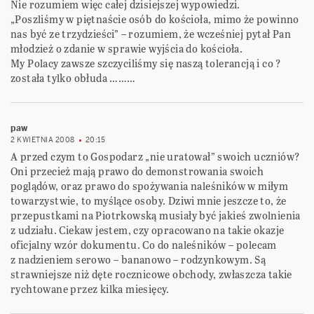
Nie rozumiem więc całej dzisiejszej wypowiedzi.
„Poszliśmy w piętnaście osób do kościoła, mimo że powinno
nas być ze trzydzieści” – rozumiem, że wcześniej pytał Pan
młodzież o zdanie w sprawie wyjścia do kościoła.
My Polacy zawsze szczyciliśmy się naszą tolerancją i co ?
została tylko obłuda ………
paw
2 KWIETNIA 2008
20:15
A przed czym to Gospodarz „nie uratował” swoich uczniów?
Oni przecież mają prawo do demonstrowania swoich
poglądów, oraz prawo do spożywania naleśników w miłym
towarzystwie, to myślące osoby. Dziwi mnie jeszcze to, że
przepustkami na Piotrkowską musiały być jakieś zwolnienia
z udziału. Ciekaw jestem, czy opracowano na takie okazje
oficjalny wzór dokumentu. Co do naleśników – polecam
z nadzieniem serowo – bananowo – rodzynkowym. Są
strawniejsze niż dęte rocznicowe obchody, zwłaszcza takie
rychtowane przez kilka miesięcy.