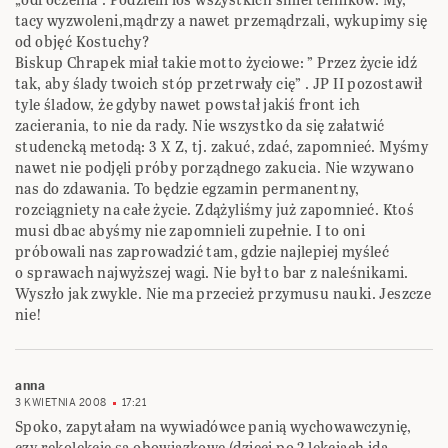
tacy wyzwoleni,mądrzy a nawet przemądrzali, wykupimy się
od objęć Kostuchy?
Biskup Chrapek miał takie motto życiowe: ” Przez życie idź
tak, aby ślady twoich stóp przetrwały cię” . JP II pozostawił
tyle śladow, że gdyby nawet powstał jakiś front ich
zacierania, to nie da rady. Nie wszystko da się załatwić
studencką metodą: 3 X Z, tj. zakuć, zdać, zapomnieć. Myśmy
nawet nie podjęli próby porządnego zakucia. Nie wzywano
nas do zdawania. To będzie egzamin permanentny,
rozciągniety na całe życie. Zdążyliśmy już zapomnieć. Ktoś
musi dbac abyśmy nie zapomnieli zupełnie. I to oni
próbowali nas zaprowadzić tam, gdzie najlepiej myśleć
o sprawach najwyższej wagi. Nie był to bar z naleśnikami.
Wyszło jak zwykle. Nie ma przecież przymusu nauki. Jeszcze
nie!
anna
3 KWIETNIA 2008
17:21
Spoko, zapytałam na wywiadówce panią wychowawczynię,
czy rekolekcje są obowiązkowe (dzieci po 2 lekcjach idą