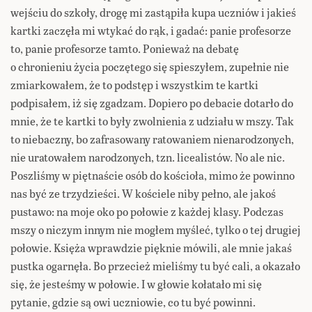
wejściu do szkoły, drogę mi zastąpiła kupa uczniów i jakieś
kartki zaczęła mi wtykać do rąk, i gadać: panie profesorze
to, panie profesorze tamto. Ponieważ na debatę
o chronieniu życia poczętego się spieszyłem, zupełnie nie
zmiarkowałem, że to podstęp i wszystkim te kartki
podpisałem, iż się zgadzam. Dopiero po debacie dotarło do
mnie, że te kartki to były zwolnienia z udziału w mszy. Tak
to niebaczny, bo zafrasowany ratowaniem nienarodzonych,
nie uratowałem narodzonych, tzn. licealistów. No ale nic.
Poszliśmy w piętnaście osób do kościoła, mimo że powinno
nas być ze trzydzieści. W kościele niby pełno, ale jakoś
pustawo: na moje oko po połowie z każdej klasy. Podczas
mszy o niczym innym nie mogłem myśleć, tylko o tej drugiej
połowie. Księża wprawdzie pięknie mówili, ale mnie jakaś
pustka ogarnęła. Bo przecież mieliśmy tu być cali, a okazało
się, że jesteśmy w połowie. I w głowie kołatało mi się
pytanie, gdzie są owi uczniowie, co tu być powinni.