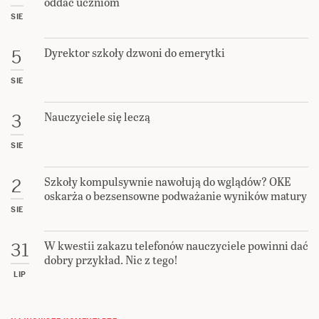
oddać uczniom
SIE
Dyrektor szkoły dzwoni do emerytki
5
SIE
Nauczyciele się leczą
3
SIE
Szkoły kompulsywnie nawołują do wglądów? OKE
2
oskarża o bezsensowne podważanie wyników matury
SIE
W kwestii zakazu telefonów nauczyciele powinni dać
31
dobry przykład. Nic z tego!
LIP