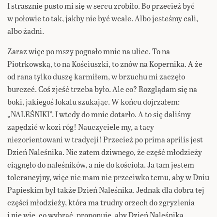
I strasznie pusto mi się w sercu zrobiło. Bo przecież być
w połowie to tak, jakby nie być wcale. Albo jesteśmy cali,
albo żadni.
Zaraz więc po mszy pognało mnie na ulice. To na
Piotrkowską, to na Kościuszki, to znów na Kopernika. A że
od rana tylko duszę karmiłem, w brzuchu mi zaczęło
burczeć. Coś zjeść trzeba było. Ale co? Rozglądam się na
boki, jakiegoś lokalu szukając. W końcu dojrzałem:
„NALEŚNIKI”. I wtedy do mnie dotarło. A to się daliśmy
zapędzić w kozi róg! Nauczyciele my, a tacy
niezorientowani w tradycji! Przecież po prima aprilis jest
Dzień Naleśnika. Nic zatem dziwnego, że część młodzieży
ciągnęło do naleśników, a nie do kościoła. Ja tam jestem
tolerancyjny, więc nie mam nic przeciwko temu, aby w Dniu
Papieskim był także Dzień Naleśnika. Jednak dla dobra tej
części młodzieży, która ma trudny orzech do zgryzienia
i nie wie, co wybrać, proponuję, aby Dzień Naleśnika