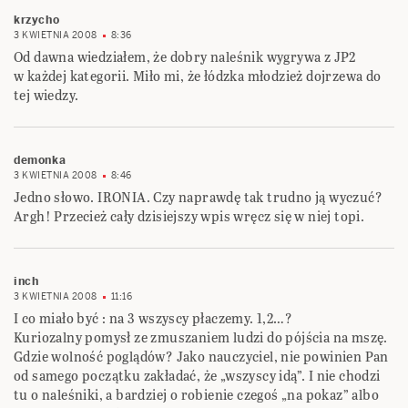
krzycho
3 KWIETNIA 2008
8:36
Od dawna wiedziałem, że dobry naleśnik wygrywa z JP2
w każdej kategorii. Miło mi, że łódzka młodzież dojrzewa do
tej wiedzy.
demonka
3 KWIETNIA 2008
8:46
Jedno słowo. IRONIA. Czy naprawdę tak trudno ją wyczuć?
Argh! Przecież cały dzisiejszy wpis wręcz się w niej topi.
inch
3 KWIETNIA 2008
11:16
I co miało być : na 3 wszyscy płaczemy. 1,2…?
Kuriozalny pomysł ze zmuszaniem ludzi do pójścia na mszę.
Gdzie wolność poglądów? Jako nauczyciel, nie powinien Pan
od samego początku zakładać, że „wszyscy idą”. I nie chodzi
tu o naleśniki, a bardziej o robienie czegoś „na pokaz” albo