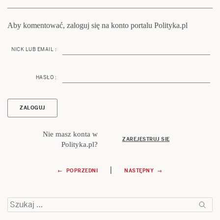
Aby komentować, zaloguj się na konto portalu Polityka.pl
NICK LUB EMAIL :
HASŁO :
Nie masz konta w
ZAREJESTRUJ SIĘ
Polityka.pl?
Nawigacja
|
← POPRZEDNI
NASTĘPNY →
wpisu
Szukaj: