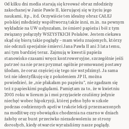
Od kilku dni media starają się kreować obraz młodzieży
zakochanej w Janie Pawle II, kierującej się w życiu jego
naukami, itp., itd. Oczywiście ten idealny obraz CAŁEJ
polskiej młodzieży współtworzą także inni, m.in. na pewnym
wykładzie na UW usłyszałam, że śmierć papieża i ból z tym
związany połączyły WSZYSTKICH Polaków. Jestem ciekawa
skąd się biorą takie poglądy – mam wielu znajomych, którzy
nie odczuli specjalnie śmierci Jana Pawła II ani 3 lata temu,
ani tym bardziej teraz. Zajmują w kwestii papieża
stanowisko czasami wręcz kontrowersyjne, szczególnie jeśli
patrzeć na nie przez pryzmat ogólnie promowanej postawy
(dodam, że coraz częściej się tego nie wstydzimy). Ja sama
też nie identyfikuję się z pokoleniem JP II, można
powiedzieć, że „nie płakałam po papieżu”, nie zgadzam się
też z papieskimi poglądami. Pamiętam za to, że w kwietniu
2005 roku w liceum ja i moi przyjaciele czuliśmy jedynie
niechęć wobec hipokryzji, której pełno było w szkole
podczas codziennych apeli w trakcie lekcji przeznaczonych
na modlitwę czy obowiązku chodzenia na czarno w dniach
żałoby oraz bunt przeciwko niezadowoleniu ze strony
dorosłych, kiedy otwarcie wyrażaliśmy nasze poglądy.