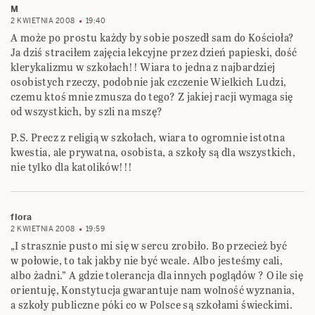
M
2 KWIETNIA 2008
19:40
A może po prostu każdy by sobie poszedł sam do Kościoła?
Ja dziś straciłem zajęcia lekcyjne przez dzień papieski, dość
klerykalizmu w szkołach!! Wiara to jedna z najbardziej
osobistych rzeczy, podobnie jak czczenie Wielkich Ludzi,
czemu ktoś mnie zmusza do tego? Z jakiej racji wymaga się
od wszystkich, by szli na mszę?
P.S. Precz z religią w szkołach, wiara to ogromnie istotna
kwestia, ale prywatna, osobista, a szkoły są dla wszystkich,
nie tylko dla katolików!!!
flora
2 KWIETNIA 2008
19:59
„I strasznie pusto mi się w sercu zrobiło. Bo przecież być
w połowie, to tak jakby nie być wcale. Albo jesteśmy cali,
albo żadni.” A gdzie tolerancja dla innych poglądów ? O ile się
orientuję, Konstytucja gwarantuje nam wolność wyznania,
a szkoły publiczne póki co w Polsce są szkołami świeckimi.