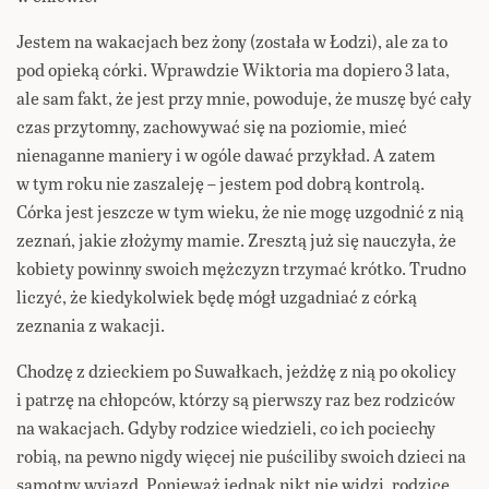
Jestem na wakacjach bez żony (została w Łodzi), ale za to
pod opieką córki. Wprawdzie Wiktoria ma dopiero 3 lata,
ale sam fakt, że jest przy mnie, powoduje, że muszę być cały
czas przytomny, zachowywać się na poziomie, mieć
nienaganne maniery i w ogóle dawać przykład. A zatem
w tym roku nie zaszaleję – jestem pod dobrą kontrolą.
Córka jest jeszcze w tym wieku, że nie mogę uzgodnić z nią
zeznań, jakie złożymy mamie. Zresztą już się nauczyła, że
kobiety powinny swoich mężczyzn trzymać krótko. Trudno
liczyć, że kiedykolwiek będę mógł uzgadniać z córką
zeznania z wakacji.
Chodzę z dzieckiem po Suwałkach, jeżdżę z nią po okolicy
i patrzę na chłopców, którzy są pierwszy raz bez rodziców
na wakacjach. Gdyby rodzice wiedzieli, co ich pociechy
robią, na pewno nigdy więcej nie puściliby swoich dzieci na
samotny wyjazd. Ponieważ jednak nikt nie widzi, rodzice