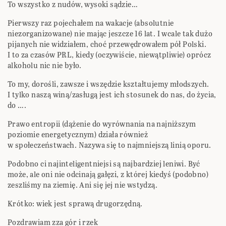
To wszystko z nudów, wysoki sądzie…
Pierwszy raz pojechałem na wakacje (absolutnie
niezorganizowane) nie mając jeszcze 16 lat. I wcale tak dużo
pijanych nie widziałem, choć przewędrowałem pół Polski.
I to za czasów PRL, kiedy (oczywiście, niewątpliwie) oprócz
alkoholu nic nie było.
To my, dorośli, zawsze i wszędzie kształtujemy młodszych.
I tylko naszą winą/zasługą jest ich stosunek do nas, do życia,
do ….
Prawo entropii (dążenie do wyrównania na najniższym
poziomie energetycznym) działa również
w społeczeństwach. Nazywa się to najmniejszą linią oporu.
Podobno ci najinteligentniejsi są najbardziej leniwi. Być
może, ale oni nie odcinają gałęzi, z której kiedyś (podobno)
zeszliśmy na ziemię. Ani się jej nie wstydzą.
Krótko: wiek jest sprawą drugorzędną.
Pozdrawiam zza gór i rzek