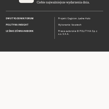
Ciebie najważniejsze wydarzenia dnia.
DWUTYGODNIK FORUM
Projekt:
Cogision
,
Ładne Halo
POLITYKA INSIGHT
Wykonanie: Vavatech
LEŚNICZÓWKA NIBORK
Prawa autorskie © POLITYKA Sp. z
o.o. S.K.A.