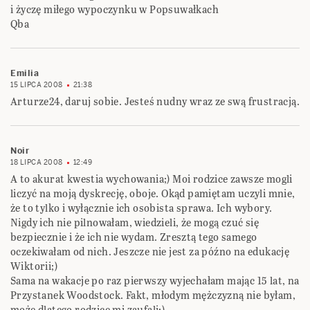
i życzę miłego wypoczynku w Popsuwałkach
Qba
Emilia
15 LIPCA 2008
21:38
Arturze24, daruj sobie. Jesteś nudny wraz ze swą frustracją.
Noir
18 LIPCA 2008
12:49
A to akurat kwestia wychowania;) Moi rodzice zawsze mogli
liczyć na moją dyskrecję, oboje. Okąd pamiętam uczyli mnie,
że to tylko i wyłącznie ich osobista sprawa. Ich wybory.
Nigdy ich nie pilnowałam, wiedzieli, że mogą czuć się
bezpiecznie i że ich nie wydam. Zresztą tego samego
oczekiwałam od nich. Jeszcze nie jest za późno na edukację
Wiktorii;)
Sama na wakacje po raz pierwszy wyjechałam mając 15 lat, na
Przystanek Woodstock. Fakt, młodym mężczyzną nie byłam,
może dlatego rodzice mi zaufali;)