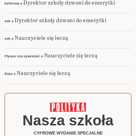
Dyrektor szkoły dzwoni do emerytki
belferxxx
o
Dyrektor szkoły dzwoni do emerytki
aek
o
Nauczyciele się leczą
aek
o
Nauczyciele się leczą
Płynna rzeczywistość
o
Nauczyciele się leczą
Róża
o
Nasza szkoła
CYFROWE WYDANIE SPECJALNE