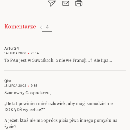
Komentarze
4
Artur24
14 LIPCA 2008
23:14
To PAn jest w Suwalkach, a nie we Francji…? Ale lipa…
Qba
15 LIPCA 2008
9:35
Szanowny Gospodarzu,
„Ile lat powinien mieć człowiek, aby mógł samodzielnie
DOKĄDŚ wyjechać?”
A jeżeli ktoś nie ma oprócz picia piwa innego pomysłu na
życie?