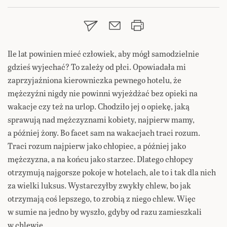
Ile lat powinien mieć człowiek, aby mógł samodzielnie
gdzieś wyjechać? To zależy od płci. Opowiadała mi
zaprzyjaźniona kierowniczka pewnego hotelu, że
mężczyźni nigdy nie powinni wyjeżdżać bez opieki na
wakacje czy też na urlop. Chodziło jej o opiekę, jaką
sprawują nad mężczyznami kobiety, najpierw mamy,
a później żony. Bo facet sam na wakacjach traci rozum.
Traci rozum najpierw jako chłopiec, a później jako
mężczyzna, a na końcu jako starzec. Dlatego chłopcy
otrzymują najgorsze pokoje w hotelach, ale to i tak dla nich
za wielki luksus. Wystarczyłby zwykły chlew, bo jak
otrzymają coś lepszego, to zrobią z niego chlew. Więc
w sumie na jedno by wyszło, gdyby od razu zamieszkali
w chlewie.