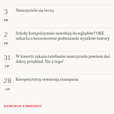
Nauczyciele się leczą
3
SIE
Szkoły kompulsywnie nawołują do wglądów? OKE
2
oskarża o bezsensowne podważanie wyników matury
SIE
W kwestii zakazu telefonów nauczyciele powinni dać
31
dobry przykład. Nic z tego!
LIP
Korepetytorzy otwierają szampana
28
LIP
NAJNOWSZE KOMENTARZE