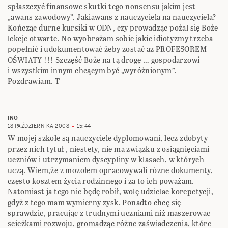
spłaszczyć finansowe skutki tego nonsensu jakim jest
„awans zawodowy”. Jakiawans z nauczyciela na nauczyciela?
Kończąc durne kursiki w ODN, czy prowadząc pożal się Boże
lekcje otwarte. No wyobrażam sobie jakie idiotyzmy trzeba
popełnić i udokumentować żeby zostać az PROFESOREM
OŚWIATY !!! Szczęść Boże na tą drogę … gospodarzowi
i wszystkim innym chcącym być „wyróżnionym”.
Pozdrawiam. T
INO
18 PAŹDZIERNIKA 2008
15:44
W mojej szkole są nauczyciele dyplomowani, lecz zdobyty
przez nich tytuł , niestety, nie ma związku z osiągnięciami
uczniów i utrzymaniem dyscypliny w klasach, w których
uczą. Wiem,że z mozołem opracowywali rózne dokumenty,
często kosztem życia rodzinnego i za to ich poważam.
Natomiast ja tego nie będę robił, wolę udzielac korepetycji,
gdyż z tego mam wymierny zysk. Ponadto chcę się
sprawdzic, pracując z trudnymi uczniami niż maszerowac
scieżkami rozwoju, gromadząc różne zaświadczenia, które