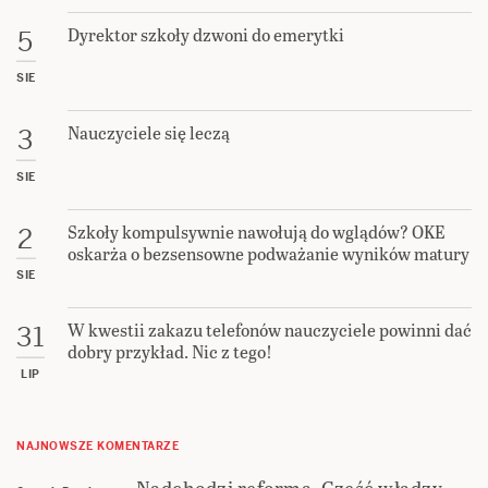
Dyrektor szkoły dzwoni do emerytki
5
SIE
Nauczyciele się leczą
3
SIE
Szkoły kompulsywnie nawołują do wglądów? OKE
2
oskarża o bezsensowne podważanie wyników matury
SIE
W kwestii zakazu telefonów nauczyciele powinni dać
31
dobry przykład. Nic z tego!
LIP
NAJNOWSZE KOMENTARZE
Nadchodzi reforma. Część władzy