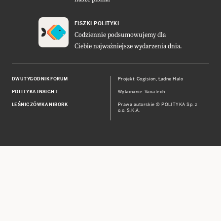
FISZKI POLITYKI
Codziennie podsumowujemy dla
Ciebie najważniejsze wydarzenia dnia.
DWUTYGODNIK FORUM
Projekt:
Cogision
,
Ładne Halo
POLITYKA INSIGHT
Wykonanie: Vavatech
LEŚNICZÓWKA NIBORK
Prawa autorskie © POLITYKA Sp. z
o.o. S.K.A.