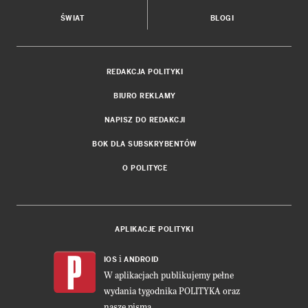
ŚWIAT
BLOGI
REDAKCJA POLITYKI
BIURO REKLAMY
NAPISZ DO REDAKCJI
BOK DLA SUBSKRYBENTÓW
O POLITYCE
APLIKACJE POLITYKI
i
IOS
ANDROID
W aplikacjach publikujemy pełne
wydania tygodnika POLITYKA oraz
nasze pisma.