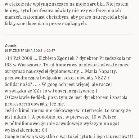
w efekcie nie wpłyną znacząco na moje zarobki. Nie jestem
leniwy, tytuł profesora oświaty nie leży w sferze moich
marzeń, natomiast chciałbym, aby praca nauczyciela była
faktyczne doceniana przez rządzących.
Zenek
19 PAŹDZIERNIKA 2008
21:57
>14 Paź 2008 … Elżbieta Zgontek ? dyrektor Przedszkola nr
163 w Warszawie. Tytuł honorowy profesora oświaty może
otrzymać nauczyciel dyplomowany, …Maria Naparty,
przewodnicząca bydgoskiej sekcji oświaty NSZZ ?
Solidarność?. …<W googlach jest więcej, ale raczej
w związku ze ZZ i to w tonacji negatywnej;-)
O Czeslawie Feddek, poza tym,że jest dyrektorem i zostala
profesorem oświaty, też nic.
Jeśli o kimś nie ma nic ciekawego w internecie, to znaczy że
jest nikim!!!A podobno jest w pierwszej 10 w Polsce
w pólmilionowej grupie zawodowej z wyższym na ogól
wyksztalceniem;-))))
Google mówią wszystko o wartości tytulu i jego laureatów!!!