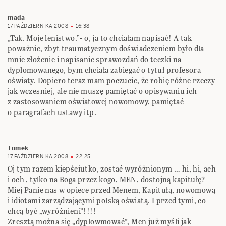
mada
17 PAŹDZIERNIKA 2008
16:38
„Tak. Moje lenistwo.”- o, ja to chciałam napisać! A tak
poważnie, zbyt traumatycznym doświadczeniem było dla
mnie złożenie i napisanie sprawozdań do teczki na
dyplomowanego, bym chciała zabiegać o tytuł profesora
oświaty. Dopiero teraz mam poczucie, że robię różne rzeczy
jak wczesniej, ale nie muszę pamiętać o opisywaniu ich
z zastosowaniem oświatowej nowomowy, pamiętać
o paragrafach ustawy itp.
Tomek
17 PAŹDZIERNIKA 2008
22:25
Oj tym razem kiepściutko, zostać wyróżnionym … hi, hi, ach
i och , tylko na Boga przez kogo, MEN, dostojną kapitułę?
Miej Panie nas w opiece przed Menem, Kapitułą, nowomową
i idiotami zarządzającymi polską oświatą. I przed tymi, co
chcą być „wyróżnieni”!!!!
Zresztą można się „dyplowmować”, Men już myśli jak