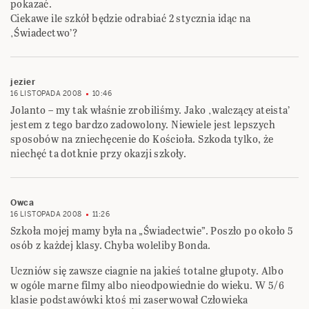
pokazać.
Ciekawe ile szkół będzie odrabiać 2 stycznia idąc na
‚Świadectwo’?
jezier
16 LISTOPADA 2008
10:46
Jolanto – my tak właśnie zrobiliśmy. Jako ‚walczący ateista’
jestem z tego bardzo zadowolony. Niewiele jest lepszych
sposobów na zniechęcenie do Kościoła. Szkoda tylko, że
niechęć ta dotknie przy okazji szkoły.
Owca
16 LISTOPADA 2008
11:26
Szkoła mojej mamy była na „Świadectwie”. Poszło po około 5
osób z każdej klasy. Chyba woleliby Bonda.
Uczniów się zawsze ciagnie na jakieś totalne głupoty. Albo
w ogóle marne filmy albo nieodpowiednie do wieku. W 5/6
klasie podstawówki ktoś mi zaserwował Człowieka