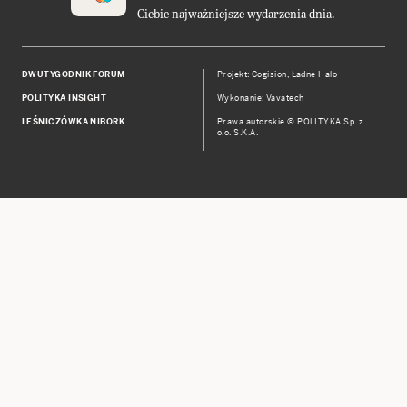
Ciebie najważniejsze wydarzenia dnia.
DWUTYGODNIK FORUM
Projekt:
Cogision
,
Ładne Halo
POLITYKA INSIGHT
Wykonanie: Vavatech
LEŚNICZÓWKA NIBORK
Prawa autorskie © POLITYKA Sp. z
o.o. S.K.A.