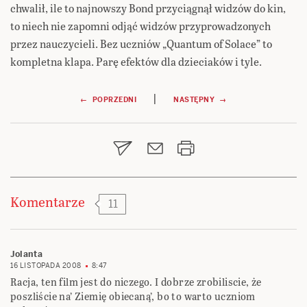
chwalił, ile to najnowszy Bond przyciągnął widzów do kin,
to niech nie zapomni odjąć widzów przyprowadzonych
przez nauczycieli. Bez uczniów „Quantum of Solace” to
kompletna klapa. Parę efektów dla dzieciaków i tyle.
Nawigacja
|
← POPRZEDNI
NASTĘPNY →
wpisu
Komentarze
11
Jolanta
16 LISTOPADA 2008
8:47
Racja, ten film jest do niczego. I dobrze zrobiliscie, że
poszliście na’ Ziemię obiecaną’, bo to warto uczniom