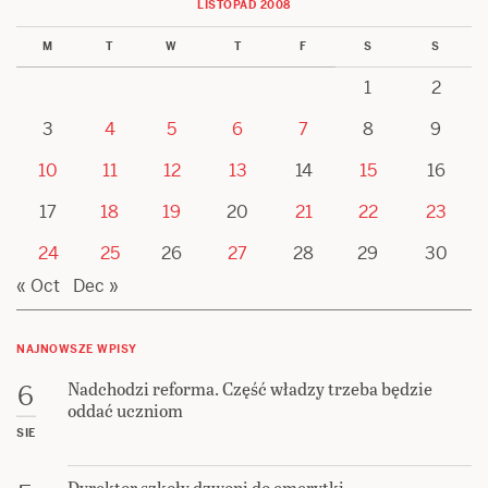
LISTOPAD 2008
M
T
W
T
F
S
S
1
2
3
4
5
6
7
8
9
10
11
12
13
14
15
16
17
18
19
20
21
22
23
24
25
26
27
28
29
30
« Oct
Dec »
NAJNOWSZE WPISY
Nadchodzi reforma. Część władzy trzeba będzie
6
oddać uczniom
SIE
Dyrektor szkoły dzwoni do emerytki