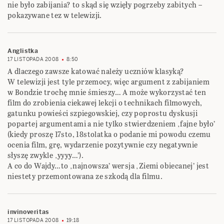
nie było zabijania? to skąd się wzięły pogrzeby zabitych –
pokazywane tez w telewizji.
Anglistka
17 LISTOPADA 2008
8:50
A dlaczego zawsze katować należy uczniów klasyką?
W telewizji jest tyle przemocy, więc argument z zabijaniem
w Bondzie trochę mnie śmieszy… A może wykorzystać ten
film do zrobienia ciekawej lekcji o technikach filmowych,
gatunku powieści szpiegowskiej, czy poprostu dyskusji
popartej argumentami a nie tylko stwierdzeniem ‚fajne było’
(kiedy proszę 17sto, 18stolatka o podanie mi powodu czemu
ocenia film, grę, wydarzenie pozytywnie czy negatywnie
słyszę zwykle ‚yyyy…’).
A co do Wajdy…to ‚najnowsza’ wersja ‚Ziemi obiecanej’ jest
niestety przemontowana ze szkodą dla filmu.
invinoveritas
17 LISTOPADA 2008
19:18