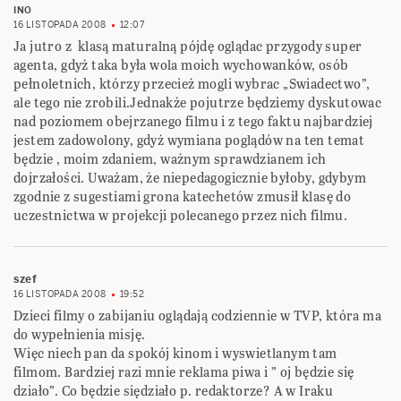
INO
16 LISTOPADA 2008
12:07
Ja jutro z klasą maturalną pójdę oglądac przygody super
agenta, gdyż taka była wola moich wychowanków, osób
pełnoletnich, którzy przecież mogli wybrac „Swiadectwo”,
ale tego nie zrobili.Jednakże pojutrze będziemy dyskutowac
nad poziomem obejrzanego filmu i z tego faktu najbardziej
jestem zadowolony, gdyż wymiana poglądów na ten temat
będzie , moim zdaniem, ważnym sprawdzianem ich
dojrzałości. Uważam, że niepedagogicznie byłoby, gdybym
zgodnie z sugestiami grona katechetów zmusił klasę do
uczestnictwa w projekcji polecanego przez nich filmu.
szef
16 LISTOPADA 2008
19:52
Dzieci filmy o zabijaniu oglądają codziennie w TVP, która ma
do wypełnienia misję.
Więc niech pan da spokój kinom i wyswietlanym tam
filmom. Bardziej razi mnie reklama piwa i ” oj będzie się
działo”. Co będzie siędziało p. redaktorze? A w Iraku