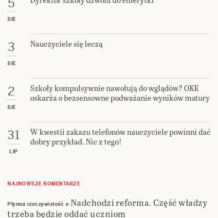
5
SIE
Nauczyciele się leczą
3
SIE
Szkoły kompulsywnie nawołują do wglądów? OKE
2
oskarża o bezsensowne podważanie wyników matury
SIE
W kwestii zakazu telefonów nauczyciele powinni dać
31
dobry przykład. Nic z tego!
LIP
NAJNOWSZE KOMENTARZE
Nadchodzi reforma. Część władzy
Płynna rzeczywistość
o
trzeba będzie oddać uczniom