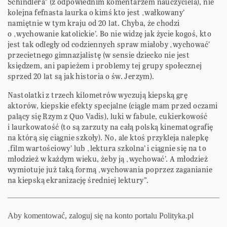
Schindlera” (z odpowiednim komentarzem nauczyciela), nie
kolejna fefnasta laurka o kimś kto jest ‚wałkowany’
namiętnie w tym kraju od 20 lat. Chyba, że chodzi
o ‚wychowanie katolickie’. Bo nie widzę jak życie kogoś, kto
jest tak odległy od codziennych spraw miałoby ‚wychować’
przecietnego gimnazjalistę (w sensie dziecko nie jest
księdzem, ani papieżem i problemy tej grupy społecznej
sprzed 20 lat są jak historia o św. Jerzym).
Nastolatki z trzech kilometrów wyczują kiepską grę
aktorów, kiepskie efekty specjalne (ciągle mam przed oczami
palący się Rzym z Quo Vadis), luki w fabule, cukierkowość
i laurkowatość (to są zarzuty na całą polską kinematografię
na którą się ciągnie szkoły). No, ale ktoś przykleja nalepkę
‚film wartościowy’ lub ‚lektura szkolna’ i ciągnie się na to
młodzież w każdym wieku, żeby ją ‚wychować’. A młodzież
wymiotuje już taką formą ‚wychowania poprzez zaganianie
na kiepską ekranizację średniej lektury”.
Aby komentować, zaloguj się na konto portalu Polityka.pl