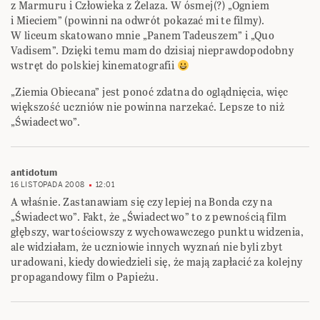
z Marmuru i Człowieka z Żelaza. W ósmej(?) „Ogniem
i Mieciem” (powinni na odwrót pokazać mi te filmy).
W liceum skatowano mnie „Panem Tadeuszem” i „Quo
Vadisem”. Dzięki temu mam do dzisiaj nieprawdopodobny
wstręt do polskiej kinematografii
„Ziemia Obiecana” jest ponoć zdatna do oglądnięcia, więc
większość uczniów nie powinna narzekać. Lepsze to niż
„Świadectwo”.
antidotum
16 LISTOPADA 2008
12:01
A właśnie. Zastanawiam się czy lepiej na Bonda czy na
„Świadectwo”. Fakt, że „Świadectwo” to z pewnością film
głębszy, wartościowszy z wychowawczego punktu widzenia,
ale widziałam, że uczniowie innych wyznań nie byli zbyt
uradowani, kiedy dowiedzieli się, że mają zapłacić za kolejny
propagandowy film o Papieżu.