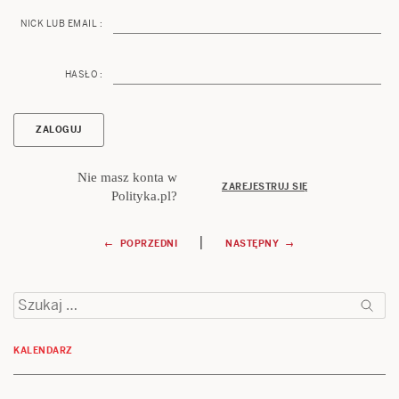
NICK LUB EMAIL :
HASŁO :
Nie masz konta w
ZAREJESTRUJ SIĘ
Polityka.pl?
Nawigacja
|
← POPRZEDNI
NASTĘPNY →
wpisu
Szukaj:
KALENDARZ