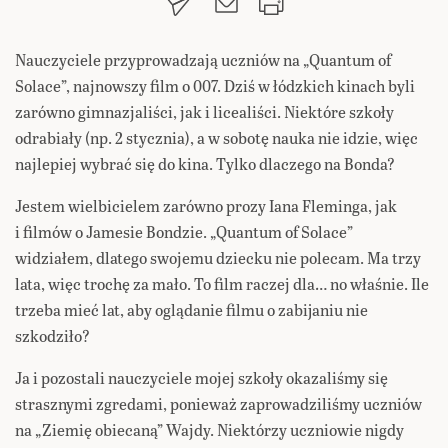
Nauczyciele przyprowadzają uczniów na „Quantum of
Solace”, najnowszy film o 007. Dziś w łódzkich kinach byli
zarówno gimnazjaliści, jak i licealiści. Niektóre szkoły
odrabiały (np. 2 stycznia), a w sobotę nauka nie idzie, więc
najlepiej wybrać się do kina. Tylko dlaczego na Bonda?
Jestem wielbicielem zarówno prozy Iana Fleminga, jak
i filmów o Jamesie Bondzie. „Quantum of Solace”
widziałem, dlatego swojemu dziecku nie polecam. Ma trzy
lata, więc trochę za mało. To film raczej dla… no właśnie. Ile
trzeba mieć lat, aby oglądanie filmu o zabijaniu nie
szkodziło?
Ja i pozostali nauczyciele mojej szkoły okazaliśmy się
strasznymi zgredami, ponieważ zaprowadziliśmy uczniów
na „Ziemię obiecaną” Wajdy. Niektórzy uczniowie nigdy