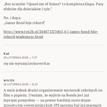
„Bez uczniów ?Quantum of Solace? to kompletna klapa. Parę
efektów dla dzieciaków i tyle.”
No, i dupa.
„James Bond bije rekord”
http://www.tvn24.pl/24467,1573403,0,1,james-bond-bije-
rekord,wiadomosc.html
Kaś
18 LISTOPADA 2008
7:27
się nie wyrażaj invinoveritas
WOLTER
18 LISTOPADA 2008
11:10
A mnie jednak drażni organizowanie wycieczek szkolnych na
film o papieżu. Uważam, że wyjście na Bonda jest już
lepszym pomysłem — na pewno bardziej neutralnym
(zresztą ten ostentacyjny kult JP2 zaczyna być już męczący).