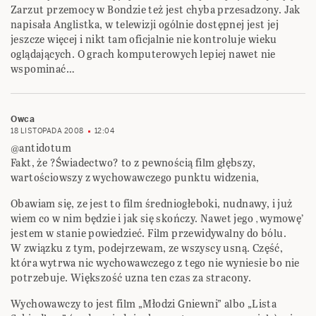
Zarzut przemocy w Bondzie też jest chyba przesadzony. Jak
napisała Anglistka, w telewizji ogólnie dostępnej jest jej
jeszcze więcej i nikt tam oficjalnie nie kontroluje wieku
oglądających. O grach komputerowych lepiej nawet nie
wspominać…
Owca
18 LISTOPADA 2008
12:04
@antidotum
Fakt, że ?Świadectwo? to z pewnością film głębszy,
wartościowszy z wychowawczego punktu widzenia,
Obawiam się, ze jest to film średniogłeboki, nudnawy, i już
wiem co w nim będzie i jak się skończy. Nawet jego ‚wymowę’
jestem w stanie powiedzieć. Film przewidywalny do bólu.
W związku z tym, podejrzewam, ze wszyscy usną. Część,
która wytrwa nic wychowawczego z tego nie wyniesie bo nie
potrzebuje. Większość uzna ten czas za stracony.
Wychowawczy to jest film „Młodzi Gniewni” albo „Lista